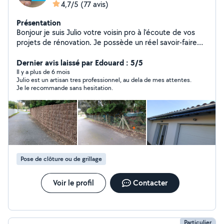
4,7/5
(77 avis)
Présentation
Bonjour je suis Julio votre voisin pro à l'écoute de vos
projets de rénovation. Je possède un réel savoir-faire
dans les domaines suivants: placo, peinture, plomberie
zinguerie, carrelage, faïence, parquet, petite
Dernier avis laissé par Edouard : 5/5
maçonnerie entretien et rénovation de toiture. je
Il y a plus de 6 mois
Julio est un artisan tres professionnel, au dela de mes attentes.
travaille dans le bâtiment depuis 15 ans je vous garantis
Je le recommande sans hesitation.
des travaux de qualité réalisé avec soin.
Pose de clôture ou de grillage
Voir le profil
Contacter
Particulier