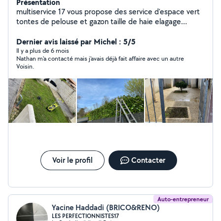
Présentation
multiservice 17 vous propose des service d'espace vert
tontes de pelouse et gazon taille de haie elagage
abattage d'arbre travail soigner et prope je fait
également de la démolition et du de nettoyage de fin
Dernier avis laissé par Michel : 5/5
chantier
Il y a plus de 6 mois
Nathan m'a contacté mais j'avais déjà fait affaire avec un autre
Voisin.
Voir le profil
Contacter
Auto-entrepreneur
Yacine Haddadi (BRICO&RENO)
LES PERFECTIONNISTES17