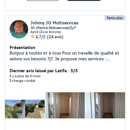
Particulier
Johnny JG Multiservices
JG (Peintre Multiservices)7j/7
Aytré (Zone Activite)
4,7/5
(24 avis)
Présentation
Bonjour à toutes et à tous Pour un travaille de qualité et
selons vos besoins 7j7. Je propose mes services :
Peinture Intérieure,Extérieur.Tonte pelouse, Ronce Taille
de haie .Pour plus d'informations ou également un devis
Dernier avis laissé par Latifa : 5/5
contactez moi aux o6 47 82 43 o4 .
Il y a plus de 6 mois
Échange cordial