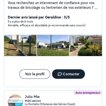
Vous recherchez un intervenant de confiance pour vos
travaux de bricolage ou l'entretien de vos extérieurs ? Je
vous propose un service sérieux et soigné, avec une
attention particulière portée aux détails et à la qualité
Dernier avis laissé par Geraldine : 5/5
du travail. Que ce soit pour gagner du temps ou
Il y a plus de 6 mois
Aimable, efficace et abordable je recommande sans soucis!
bénéficier d'un savoir-faire fiable, j'interviens avec
efficacité et professionnalisme. Fort d'une expérience
solide et de compétences polyvalentes, je m'engage à
vous fournir un résultat à la hauteur de vos attentes.
N'hésitez pas à me contacter pour échanger sur votre
besoin.
Voir le profil
Contacter
Auto-entrepreneur
Julio Mie
Multi-service
La Rochelle (Villeneuve des Salines Ouest)