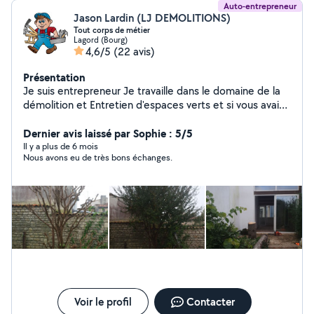
Auto-entrepreneur
Jason Lardin (LJ DEMOLITIONS)
Tout corps de métier
Lagord (Bourg)
4,6/5
(22 avis)
Présentation
Je suis entrepreneur Je travaille dans le domaine de la
démolition et Entretien d'espaces verts et si vous avais
Un ou plusieurs déménagements à faire N'hésitez pas si
vous avez besoin
Dernier avis laissé par Sophie : 5/5
Il y a plus de 6 mois
Nous avons eu de très bons échanges.
Voir le profil
Contacter