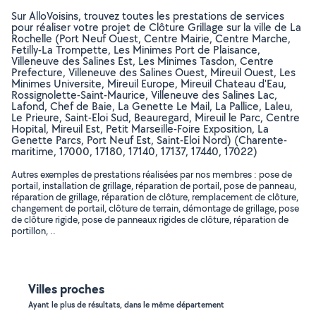
Sur AlloVoisins, trouvez toutes les prestations de services
pour réaliser votre projet de Clôture Grillage sur la ville de La
Rochelle (Port Neuf Ouest, Centre Mairie, Centre Marche,
Fetilly-La Trompette, Les Minimes Port de Plaisance,
Villeneuve des Salines Est, Les Minimes Tasdon, Centre
Prefecture, Villeneuve des Salines Ouest, Mireuil Ouest, Les
Minimes Universite, Mireuil Europe, Mireuil Chateau d'Eau,
Rossignolette-Saint-Maurice, Villeneuve des Salines Lac,
Lafond, Chef de Baie, La Genette Le Mail, La Pallice, Laleu,
Le Prieure, Saint-Eloi Sud, Beauregard, Mireuil le Parc, Centre
Hopital, Mireuil Est, Petit Marseille-Foire Exposition, La
Genette Parcs, Port Neuf Est, Saint-Eloi Nord) (Charente-
maritime, 17000, 17180, 17140, 17137, 17440, 17022)
Autres exemples de prestations réalisées par nos membres : pose de
portail, installation de grillage, réparation de portail, pose de panneau,
réparation de grillage, réparation de clôture, remplacement de clôture,
changement de portail, clôture de terrain, démontage de grillage, pose
de clôture rigide, pose de panneaux rigides de clôture, réparation de
portillon, ..
Villes proches
Ayant le plus de résultats, dans le même département