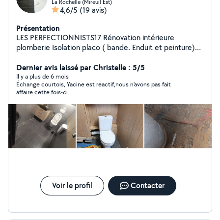
La Rochelle (Mireuil Est)
4,6/5
(19 avis)
Présentation
LES PERFECTIONNISTS17 Rénovation intérieure
plomberie Isolation placo ( bande. Enduit et peinture)
ameublement Agencements cuisine et sdb Télécom A
Dernier avis laissé par Christelle : 5/5
la perfection ! Devis gratuit et économique
Il y a plus de 6 mois
Échange courtois, Yacine est reactif,nous n'avons pas fait
affaire cette fois-ci.
Voir le profil
Contacter