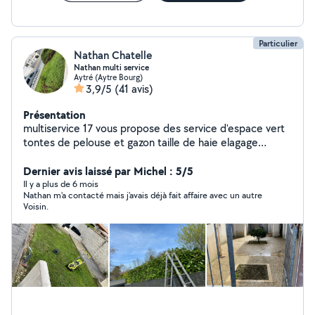
Particulier
Nathan Chatelle
Nathan multi service
Aytré (Aytre Bourg)
3,9/5
(41 avis)
Présentation
multiservice 17 vous propose des service d'espace vert
tontes de pelouse et gazon taille de haie elagage
abattage d'arbre travail soigner et prope je fait
également de la démolition et du de nettoyage de fin
Dernier avis laissé par Michel : 5/5
chantier
Il y a plus de 6 mois
Nathan m'a contacté mais j'avais déjà fait affaire avec un autre
Voisin.