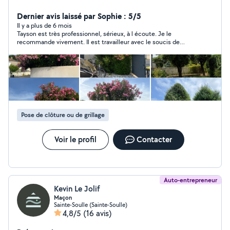
pelouse, taille de haies, debroussaillage, désherbage et
entrétien général de vos jardins. Un extérieur propre et
Dernier avis laissé par Sophie : 5/5
soigné toute l'année ! PEINTURE INTÉRIEURE /
Il y a plus de 6 mois
Tayson est très professionnel, sérieux, à l écoute. Je le
EXTÉRIEURE Rafraichissez vos murs, plafonds et façades
recommande vivement. Il est travailleur avec le soucis de
avec des finitions soignées et durables. Travaux de
satisfaire ses clients
peinture adaptés à vos envies et à votre budget.
NETTOYAGE & TRAITEMENT TOITURE, FAÇADE,
DALLAGE Démoussage, nettoyage haute préssion et
traitements protecteurs. Redonnez éclat et longévité à
vos surfaces extérieures. CUISINE & SALLE DE BAIN
SUR MESURE Conception, installation et finitions selon
Pose de clôture ou de grillage
vos gouts et votre espace. Des piéces fonctionnelles et
harmonieuses, prêtes à vivre.
Voir le profil
Contacter
Auto-entrepreneur
Kevin Le Jolif
Maçon
Sainte-Soulle (Sainte-Soulle)
4,8/5
(16 avis)