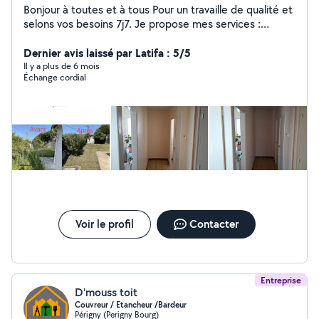
Bonjour à toutes et à tous Pour un travaille de qualité et
selons vos besoins 7j7. Je propose mes services :
Peinture Intérieure,Extérieur.Tonte pelouse, Ronce Taille
de haie .Pour plus d'informations ou également un devis
Dernier avis laissé par Latifa : 5/5
contactez moi aux o6 47 82 43 o4 .
Il y a plus de 6 mois
Échange cordial
Voir le profil
Contacter
Entreprise
D'mouss toit
Couvreur / Etancheur /Bardeur
Périgny (Perigny Bourg)