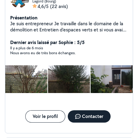
Lagord (Bourg)
4,6/5
(22 avis)
Présentation
Je suis entrepreneur Je travaille dans le domaine de la
démolition et Entretien d'espaces verts et si vous avais
Un ou plusieurs déménagements à faire N'hésitez pas si
vous avez besoin
Dernier avis laissé par Sophie : 5/5
Il y a plus de 6 mois
Nous avons eu de très bons échanges.
Voir le profil
Contacter