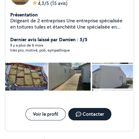
4,3/5
(15 avis)
Présentation
Dirigeant de 2 entreprises Une entreprise spécialisée
en toitures tuiles et étanchéité Une spécialisée en
intervention rapide et nettoyage ! Vous pouvez compter
sur nous pour vos travaux ! Nous travaillons avec des
Dernier avis laissé par Damien : 5/5
fournisseurs professionnels et Ford fiches technique de
Il y a plus de 6 mois
très pro, motivé, poli, sympathique
chaque produits sont disponibles. À bientôt pour vos
travaux
Voir le profil
Contacter