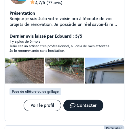
4,7/5
(77 avis)
Présentation
Bonjour je suis Julio votre voisin pro à l'écoute de vos
projets de rénovation. Je possède un réel savoir-faire
dans les domaines suivants: placo, peinture, plomberie
zinguerie, carrelage, faïence, parquet, petite
Dernier avis laissé par Edouard : 5/5
maçonnerie entretien et rénovation de toiture. je
Il y a plus de 6 mois
Julio est un artisan tres professionnel, au dela de mes attentes.
travaille dans le bâtiment depuis 15 ans je vous garantis
Je le recommande sans hesitation.
des travaux de qualité réalisé avec soin.
Pose de clôture ou de grillage
Voir le profil
Contacter
Particulier