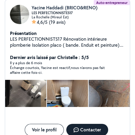
Auto-entrepreneur
Yacine Haddadi (BRICO&RENO)
LES PERFECTIONNISTES17
La Rochelle (Mireuil Est)
4,6/5
(19 avis)
Présentation
LES PERFECTIONNISTS17 Rénovation intérieure
plomberie Isolation placo ( bande. Enduit et peinture)
ameublement Agencements cuisine et sdb Télécom A
Dernier avis laissé par Christelle : 5/5
la perfection ! Devis gratuit et économique
Il y a plus de 6 mois
Échange courtois, Yacine est reactif,nous n'avons pas fait
affaire cette fois-ci.
Voir le profil
Contacter