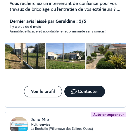
Vous recherchez un intervenant de confiance pour vos
travaux de bricolage ou l'entretien de vos extérieurs ? Je
vous propose un service sérieux et soigné, avec une
attention particulière portée aux détails et à la qualité
Dernier avis laissé par Geraldine : 5/5
du travail. Que ce soit pour gagner du temps ou
Il y a plus de 6 mois
Aimable, efficace et abordable je recommande sans soucis!
bénéficier d'un savoir-faire fiable, j'interviens avec
efficacité et professionnalisme. Fort d'une expérience
solide et de compétences polyvalentes, je m'engage à
vous fournir un résultat à la hauteur de vos attentes.
N'hésitez pas à me contacter pour échanger sur votre
besoin.
Voir le profil
Contacter
Auto-entrepreneur
Julio Mie
Multi-service
La Rochelle (Villeneuve des Salines Ouest)