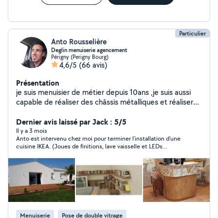
tous le département voire la région si le projet est
conséquent .Au plaisir de nous rencontrer et de
discuter de votre projet.
Particulier
Anto Rousselière
Deglin menuiserie agencement
Périgny (Perigny Bourg)
4,6/5
(66 avis)
Présentation
je suis menuisier de métier depuis 10ans ,je suis aussi
capable de réaliser des châssis métalliques et réaliser
toutes sortes de choses en bois et beaucoup de pose
de portail,volet, parquet,cuisine et dressing sur mesure.
Dernier avis laissé par Jack : 5/5
J'ai aussi des notions en électricité et plomberie, je
Il y a 3 mois
Anto est intervenu chez moi pour terminer l’installation d’une
peux aussi vous aider dans la manutention. Je suis une
cuisine IKEA. (Joues de finitions, lave vaisselle et LEDs
personne sérieuse et méticuleuse, j'aime le travail bien
encastrés). Réactif et minutieux, il a su réaliser avec précision
fait et la nouveauté. Je suis quelqu'un de créatif
les finitions dont j’avais besoin. Je vous recommande vivement
n'hésitez pas à me contacter pour toutes sortes de
son expertise !
projets.
Menuiserie
Pose de double vitrage