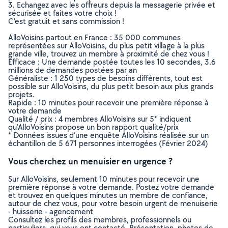
3. Echangez avec les offreurs depuis la messagerie privée et
sécurisée et faites votre choix !
C’est gratuit et sans commission !
AlloVoisins partout en France : 35 000 communes
représentées sur AlloVoisins, du plus petit village à la plus
grande ville, trouvez un membre à proximité de chez vous !
Efficace : Une demande postée toutes les 10 secondes, 3.6
millions de demandes postées par an
Généraliste : 1 250 types de besoins différents, tout est
possible sur AlloVoisins, du plus petit besoin aux plus grands
projets.
Rapide : 10 minutes pour recevoir une première réponse à
votre demande
Qualité / prix : 4 membres AlloVoisins sur 5* indiquent
qu’AlloVoisins propose un bon rapport qualité/prix
* Données issues d’une enquête AlloVoisins réalisée sur un
échantillon de 5 671 personnes interrogées (Février 2024)
Vous cherchez un menuisier en urgence ?
Sur AlloVoisins, seulement 10 minutes pour recevoir une
première réponse à votre demande. Postez votre demande
et trouvez en quelques minutes un membre de confiance,
autour de chez vous, pour votre besoin urgent de menuiserie
- huisserie - agencement
Consultez les profils des membres, professionnels ou
particuliers, qui vous ont contacté. Présentation, photos de