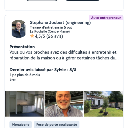
Auto-entrepreneur
Stephane Joubert (engineering)
Travaux d'entretiens in & out
La Rochelle (Centre Mairie)
4,5/5
(26 avis)
Présentation
Vous ou vos proches avez des difficultés à entretenir et
réparation de la maison ou à gérer certaines tâches du
quotidien que vous ne pouvez pas faire seul. Je suis là
pour vous aider. J'interviens jusqu'à 25 km de rayons
Dernier avis laissé par Sylvie : 3/5
autour de La Rochelle 17000. Nos services sur mesure :
Il y a plus de 6 mois
Bien
Jardinage et entretien de maison intérieur et extérieur
Petits travaux et réparations Autres services
personnalisés selon vos besoins Un service fiable et de
proximité J'interviens avec bienveillance et
professionnalisme pour vous apporter une aide adaptée
et sécurisée. Je suis en mesure de contrôler des
travaux que vous avez confié a des artisans et vous
rendre compte.
Menuiserie
Pose de porte coulissante