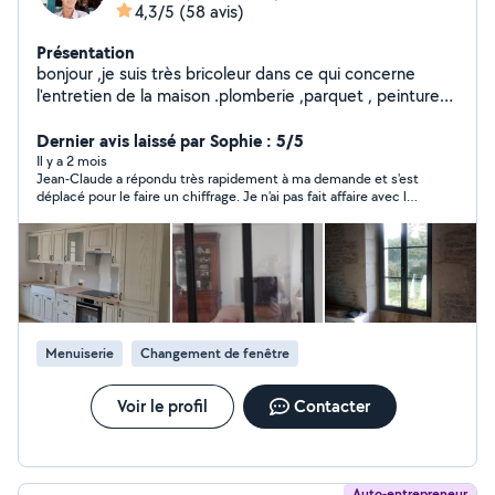
4,3/5
(58 avis)
Présentation
bonjour ,je suis très bricoleur dans ce qui concerne
l'entretien de la maison .plomberie ,parquet , peinture
,etc. Rénovation, je saurais vous remettre en état votre
maison où appartement. Le travail est toujours soigné.
Dernier avis laissé par Sophie : 5/5
Il y a 2 mois
Jean-Claude a répondu très rapidement à ma demande et s'est
déplacé pour le faire un chiffrage. Je n'ai pas fait affaire avec lui
cette fois ci mais je garde ses coordonnées.
Menuiserie
Changement de fenêtre
Voir le profil
Contacter
Auto-entrepreneur