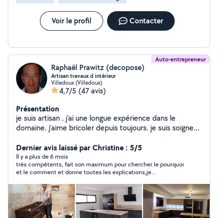
Voir le profil
Contacter
Auto-entrepreneur
Raphaël Prawitz (decopose)
Artisan travaux d intérieur
Villedoux (Villedoux)
4,7/5
(47 avis)
Présentation
je suis artisan . j'ai une longue expérience dans le
domaine. j'aime bricoler depuis toujours. je suis soigneux
respectueux de votre interieur . Dans le passé , j'ai
rénové plusieurs biens immobiliers par passion .
Dernier avis laissé par Christine : 5/5
Il y a plus de 6 mois
très compétents, fait son maximum pour chercher le pourquoi
et le comment et donne toutes les explications,je
recommande