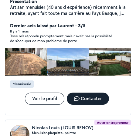
Présentation
Artisan menuisier (40 ans d expérience) récemment à la
retraite, ayant fait toute ma carrière au Pays Basque, je
vous propose mes conseils et mon aide pour : Tous
types de pose de parquet, agencement bureau
Dernier avis laissé par Laurent : 3/5
dressing placard cuisine équipée, etc ... Ayant
Il y a 1 mois
José m'a répondu promptement,mais n'avait pas la possibilité
également de nombreuses compétences dans les
de s'occuper de mon problème de porte.
travaux du bâtiment (carrelage, faïence, cloisons placo
plâtre, pose de bandes avec peinture) et connaissance
plomberie, électricité. Pose de terrasse extérieure avec
entrerien karcher pro et saturateur bois. Nettoyage
façade avec traitement au pulvérisateur. Je reste à
votre disposition. Bien cordialement.
Menuiserie
Voir le profil
Contacter
Auto-entrepreneur
Nicolas Louis (LOUIS RENOV)
Menuisier-plaquiste- peintre