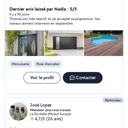
garage, volet roulants / volet battant portail / portillon
pergola bioclimatique store banne terrasse bois pose
Dernier avis laissé par Nadia : 5/5
de parquets charpente placo plâtre .
Il y a 10 jours
Thomas est très réactif, et j'ai accepté sa proposition. Les
travaux doivent intervenir en septembre.
Menuiserie
Pose d'escalier
Voir le profil
Contacter
Particulier
José Lopez
Menuisier 'plus tous travaux
La Rochelle (Mireuil Europe)
4,7/5
(26 avis)