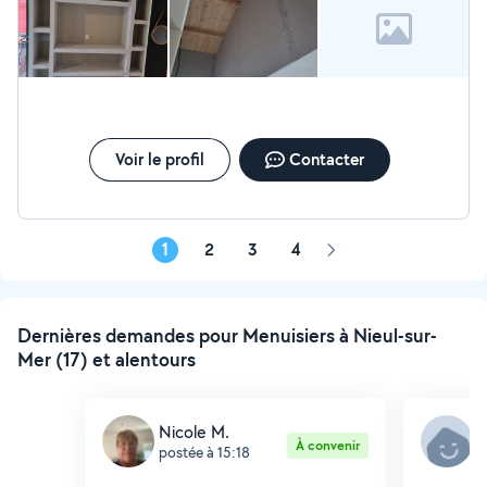
Voir le profil
Contacter
1
2
3
4
Page
suivante
Dernières demandes pour Menuisiers à Nieul-sur-
Mer (17) et alentours
Nicole M.
C
À convenir
postée à 15:18
p