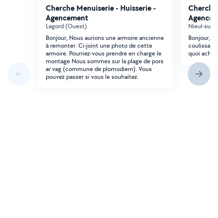
Cherche Menuiserie - Huisserie -
Cherche 
Agencement
Agencem
Lagord (Ouest)
Nieul-sur-
Bonjour, Nous aurions une armoire ancienne
Bonjour, b
à remonter. Ci-joint une photo de cette
coulissante
armoire. Pourriez-vous prendre en charge le
quoi achet
montage Nous sommes sur la plage de pors
ar vag (commune de plomodiern). Vous
pouvez passer si vous le souhaitez.