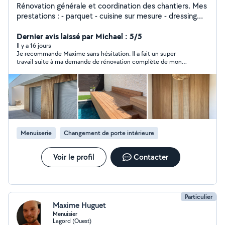
Rénovation générale et coordination des chantiers. Mes
prestations : - parquet - cuisine sur mesure - dressing
sur mesure - bibliothèque sur mesure - cloisons sèches (
Placo ) - bandes - peinture - carrelage sol et mur -
Dernier avis laissé par Michael : 5/5
terrasse bois - bardage
Il y a 16 jours
Je recommande Maxime sans hésitation. Il a fait un super
travail suite à ma demande de rénovation complète de mon
appartement. Travail très soigné de très bonne qualité et délai
respecté. Merci
Menuiserie
Changement de porte intérieure
Voir le profil
Contacter
Particulier
Maxime Huguet
Menuisier
Lagord (Ouest)