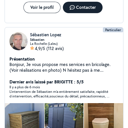
Voir le profil
Contacter
Particulier
Sébastien Lopez
Sébastien
La Rochelle (Laleu)
4,9/5
(112 avis)
Présentation
Bonjour, Je vous propose mes services en bricolage.
(Voir réalisations en photo) N hésitez pas à me
contacter. Cordialement Sébastien Lopez
Dernier avis laissé par BRIGITTE : 5/5
Il y a plus de 6 mois
L'intervention de Sébastien m'a entièrement satisfaite, rapidité
d intervention, efficacité,soucieux du détail, précautionneux, A
cela se rajoute les qualités humaines indéniables de Sébastien,
c 'est évident,je referai appel à lui des que nécessaire !