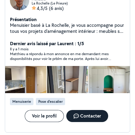
La Rochelle (Le Prieure)
4,3/5
(6 avis)
Présentation
Menuisier basé à La Rochelle, je vous accompagne pour
tous vos projets d'aménagement intérieur : meubles sur
mesure, dressings, étagères, bibliothèques J'interviens
aussi pour des petits travaux à domicile ou des
Dernier avis laissé par Laurent : 1/5
chantiers plus conséquents (parquet, cuisine, terrasse,
Il y a 1 mois
Matthieu a répondu à mon annonce en me demandant mes
menuiseries, cloisons, clôtures). Je me déplace en
disponibilités pour voir le prblm de ma porte. Après lui avoir
centre-ville, dans les environs et sur l'île de Ré. À
donné mes disponibilités, je n'ai plus eu de nvelles. Même en le
l'écoute, réactif et soigneux, je propose un travail de
sollicitant à nveau. Personne non sérieuse.
qualité, avec garantie décennale sur les ouvrages
concernés.
Menuiserie
Pose d'escalier
Voir le profil
Contacter