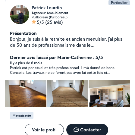
Particulier
Patrick Lourdin
Agenceur Ameublement
Puilboreau (Puilboreau)
5/5
(25 avis)
Présentation
Bonjour, je suis à la retraite et ancien menuisier, j'ai plus
de 30 ans de professionnalisme dans le
meuble,montage installation et agencement. Pose de
parquet flottant, traditionnelle, pvc. Cordialement
Dernier avis laissé par Marie-Catherine : 5/5
Patrick.
Il y a plus de 6 mois
Patrick est ponctuel et très professionnel. Il m'a donné de bons
Conseils. Les travaux ne se feront pas avec lui cette fois ci
mais je garde ses coordonnées au cas où. Je recommande.
Menuiserie
Voir le profil
Contacter