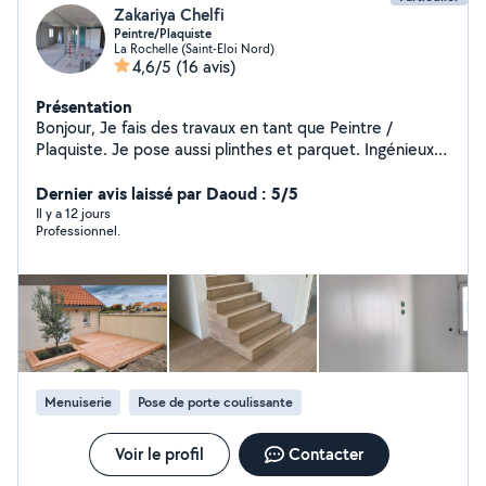
Zakariya Chelfi
Peintre/Plaquiste
La Rochelle (Saint-Eloi Nord)
4,6/5
(16 avis)
Présentation
Bonjour, Je fais des travaux en tant que Peintre /
Plaquiste. Je pose aussi plinthes et parquet. Ingénieux,
je peux vous aider pour vos petits travaux
d'aménagement (poser des meubles, créer un
Dernier avis laissé par Daoud : 5/5
dressing), réparer un mur (boucher des trous, enduit,
Il y a 12 jours
Professionnel.
peinture). Vous pouvez me contacter pour plus
d'informations. Cordialement
Menuiserie
Pose de porte coulissante
Voir le profil
Contacter