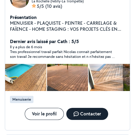
La Rochelle (Fetilly-La Trompette)
5/5
(10 avis)
Présentation
MENUISIER - PLAQUISTE - PEINTRE - CARRELAGE &
FAÏENCE - HOME STAGING : VOS PROJETS CLÉS EN
MAIN ! Vous rêvez d'un intérieur rénové, moderne et
fonctionnel ? Que ce soit pour des travaux de
Dernier avis laissé par Cath : 5/5
rénovation, d'aménagement ou pour valoriser votre bien
Il y a plus de 6 mois
Tres professionnel travail parfait Nicolas connait parfaitement
immobilier, je suis à votre service pour des prestations
son travail Je recommande sans hésitation et n n'hésitez pas a
sur mesure : Mes prestations : Menuiserie : Pose de
le recontacter
portes, fenêtres, parquets, et création de meubles sur
mesure. Plaquage : Cloisons, plafonds, isolations,
travaux en plaques de plâtre (placo). Peinture :
Préparation des murs, peinture intérieure et extérieure,
finitions soignées. Carrelage & faïence : Pose de sols et
murs en carrelage, faiences pour salles de bain, cuisines,
Menuiserie
et autres espaces.
Voir le profil
Contacter