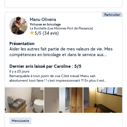
Particulier
Manu Oliveira
Virtuose en bricolage
La Rochelle (Les Minimes Port de Plaisance)
5/5
(34 avis)
Présentation
Aider les autres fait partie de mes valeurs de vie. Mes
compétences en bricolage et dans le service aux
personnes sont des atouts. Mon objectif : contribuer au
bonheur de mes voisins en leur en proposant un service
Dernier avis laissé par Caroline : 5/5
de qualité. Alors n'hésitez pas..
Il y a 25 jours
Remarquable à tout point de vue Côté travail Manu sait
absolument tout faire ! ! c'est impressionnant !!! En plus il est
serviable aimable honnête ponctuel Je recoomande de faire
appel à lui sans hésiter
Menuiserie