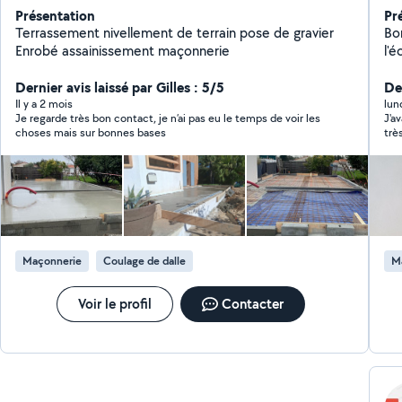
Présentation
Pr
Terrassement nivellement de terrain pose de gravier
Bo
Enrobé assainissement maçonnerie
l'é
re
Dernier avis laissé par Gilles : 5/5
pro
De
pa
Il y a 2 mois
lun
Je regarde très bon contact, je n’ai pas eu le temps de voir les
J'a
cr
choses mais sur bonnes bases
trè
su
etc
Maçonnerie
Coulage de dalle
M
Voir le profil
Contacter