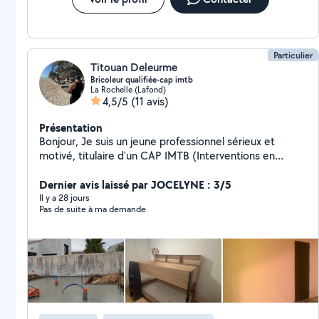
Particulier
Titouan Deleurme
Bricoleur qualifiée-cap imtb
La Rochelle (Lafond)
4,5/5
(11 avis)
Présentation
Bonjour, Je suis un jeune professionnel sérieux et
motivé, titulaire d'un CAP IMTB (Interventions en
Maintenance Technique du Bâtiment) ainsi que d'un
CAP Maçonnerie. Habitué aux chantiers et au travail
Dernier avis laissé par JOCELYNE : 3/5
manuel, je suis polyvalent et soigneux dans tout ce que
Il y a 28 jours
Pas de suite à ma demande
j'entreprends. Je peux intervenir