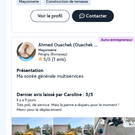
Maçonnerie
Construction de terrasse
Voir le profil
Contacter
Auto-entrepreneur
Ahmed Ouachek (Ouachek Construction)
Maçonnerie
Périgny (Rompsay)
5/5
(1 avis)
Présentation
Ma soirée générale multiservices
Dernier avis laissé par Caroline : 5/5
Il y a 9 jours
Très poli, de service. Mais la panne a disparu pour le moment !
Merci pour le déplacement.