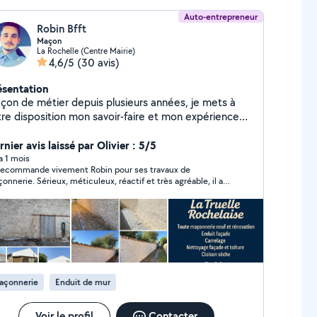
Auto-entrepreneur
Robin Bfft
Maçon
La Rochelle (Centre Mairie)
4,6/5
(30 avis)
ésentation
çon de métier depuis plusieurs années, je mets à
tre disposition mon savoir-faire et mon expérience
tous vos travaux de : Maçonnerie générale
e Peinture (rouleau ou pistolet airless)
nier avis laissé par Olivier : 5/5
ge de façades Placo & isolation Travail sérieux,
 a 1 mois
recommande vivement Robin pour ses travaux de
t garanti Matériel professionnel adapté à
onnerie. Sérieux, méticuleux, réactif et très agréable, il a
chantier En complément, je propose
lisé un travail irréprochable avec des finitions parfaites. Sa
alement la location de matériel de maçonnerie.
utation est pleinement méritée et, au vu de la qualité de
ésitez plus, contactez-moi pour un devis gratuit et
 travail, son planning se remplit rapidement. N’hésitez pas à
contacter !
rsonnalisé.
açonnerie
Enduit de mur
Voir le profil
Contacter