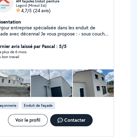
AM façades Enduit peinture
Lagord (Mireuil Est)
4,7/5
(24 avis)
ésentation
njour entreprise spécialisée dans les enduit de
 avec décennal Je vous propose : - sous couche
r l'étanchéité de votre maison ( dégrossi) - talocher
 joint de pierre - piquage façade - je
nier avis laissé par Pascal : 5/5
t également de la peinture façade extérieur . -
y a plus de 6 mois
s bon travail
yage toiture ou façade Me contacter si besoin de
nseignement , devis ou même rdv par message privé
rci.
açonnerie
Enduit de façade
Voir le profil
Contacter