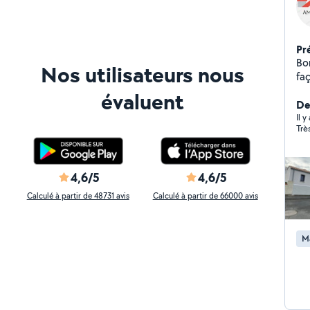
Pr
Bo
Nos utilisateurs nous
façade
pou
évaluent
- gratter - piquage
Der
fai
Il 
Trè
netto
re
me
4,6/5
4,6/5
Calculé à partir de 48731 avis
Calculé à partir de 66000 avis
M