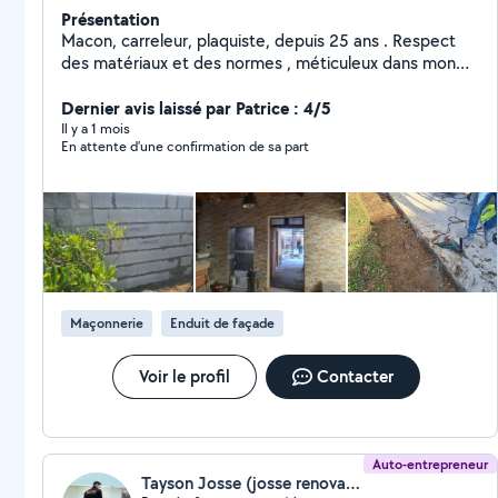
Présentation
Macon, carreleur, plaquiste, depuis 25 ans . Respect
des matériaux et des normes , méticuleux dans mon
travail j offre ainsi un travail de qualité pour vos petits
et grands travaux que ce soit dans le neuf ou la
Dernier avis laissé par Patrice : 4/5
rénovation dans le secteur du 17 , la rochelle et
Il y a 1 mois
En attente d’une confirmation de sa part
charente maritime . Salle de bain, Cuisine, Terrasse,
Crédence, Douche à l'italienne. Grès cérame, Faïence,
Tommettes, Pierre naturelle, Travertin, Parquet
céramique,Ragréage
Maçonnerie
Enduit de façade
Voir le profil
Contacter
Auto-entrepreneur
Tayson Josse (josse renovation)