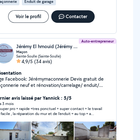
açonnerie
Enduit de garage
Voir le profil
Contacter
Auto-entrepreneur
Jérémy El hmouid (Jérémy maçonnerie)
Maçon
Sainte-Soulle (Sainte-Soulle)
4,9/5
(34 avis)
ésentation
e Facebook: Jérémymaconnerie Devis gratuit de
çonnerie neuf et rénovation/carrelage/ enduit/
/ peinture extérieur.. Pour voir mes réalisation
lez sur ma page Facebook.
rnier avis laissé par Yannick : 5/5
 a 3 mois
super pro + rapide +tres ponctuel + super contact + le travail
 facile , la réparation du mur et de l'enduit = au top = a
eillé !!!!!