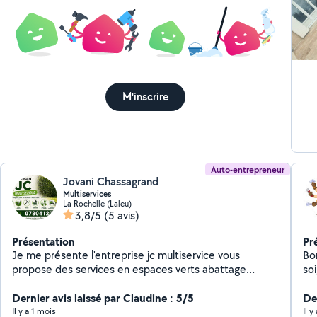
M'inscrire
Auto-entrepreneur
Jovani Chassagrand
Multiservices
La Rochelle (Laleu)
3,8/5
(5 avis)
Présentation
Pr
Je me présente l'entreprise jc multiservice vous
Bon
propose des services en espaces verts abattage
soi
élagage t'étage entretien de jardin tonte pelouse
br
nettoyage de massif taille de haie et de avec peinture
Dernier avis laissé par Claudine : 5/5
gra
Der
vous propose aussi de la maçonnerie nettoyage de
pe
Il y a 1 mois
Il y