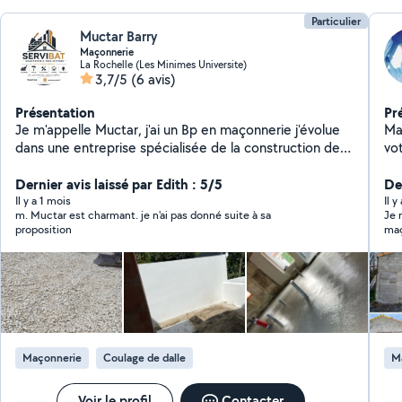
Particulier
Muctar Barry
Maçonnerie
La Rochelle (Les Minimes Universite)
3,7/5
(6 avis)
Présentation
Pr
Je m'appelle Muctar, j'ai un Bp en maçonnerie j'évolue
Ma
dans une entreprise spécialisée de la construction de
vo
bâtiments et de monuments historiques ayant une
pour 
expérience dans le bâtiment plus de 6ans je vous
Dernier avis laissé par Edith : 5/5
Carrelage Toitur
Der
propose mes services avec beaucoup d'efficacité et
Nettoya
Il y a 1 mois
Il y
m. Muctar est charmant. je n'ai pas donné suite à sa
Je 
de professionnalisme de qualité.
soigné e
proposition
maç
chaque 
réa
ég
rép
N'h
son
le 
pe
Maçonnerie
Coulage de dalle
M
Voir le profil
Contacter