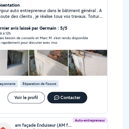
ésentation
njour auto entrepreneur dans le bâtiment général . A
coute des clients , je réalise tous vos travaux. Toiture
cherche de fuite, réparation, nettoyage et
tection de la toiture. zinc. Placo , carrelage,
rnier avis laissé par Germain : 5/5
rquet, maçonnerie, ouverture de mur porteur,
di à 12h
vais besoin de conseils et Marc M. s'est rendu disponible
éation de terrasse. création de pièces
s rapidement pour discuter avec moi.
pplémentaires, montage de fenêtre, baie coulissante
...
açonnerie
Réparation de fissure
Voir le profil
Contacter
Auto-entrepreneur
am façade Enduiseur (AM façades enduit)