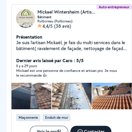
Auto-entrepreneur
Mickael Wintersheim (Artisan Mickaël)
Bâtiment
Puilboreau (Puilboreau)
4,4/5
(38 avis)
Présentation
Je suis l'artisan Mickaël, je fais du multi services dans le
bâtiment( ravalement de façade, nettoyage de façade,
hydrofuge toiture et façade, démousage toiture,
peinture intérieure et extérieure
Dernier avis laissé par Caro : 5/5
Il y a 29 jours
Mickael est une personne de confiance et artisan pro. Je vous
le recommande 👍
Maçonnerie
Enduit de mur
Voir le profil
Contacter