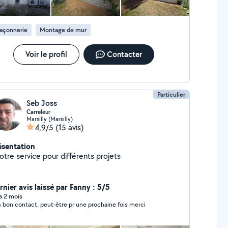
açonnerie
Montage de mur
Voir le profil
Contacter
Particulier
Seb Joss
Carreleur
Marsilly (Marsilly)
4,9/5
(15 avis)
ésentation
otre service pour différents projets
rnier avis laissé par Fanny : 5/5
 a 2 mois
s bon contact. peut-être pr une prochaine fois merci