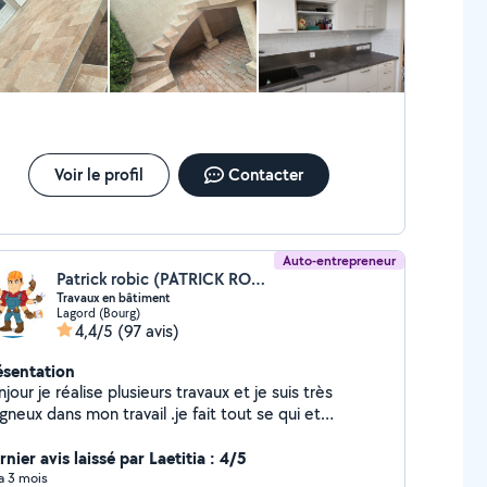
Voir le profil
Contacter
Auto-entrepreneur
Patrick robic (PATRICK ROBIC)
Travaux en bâtiment
Lagord (Bourg)
4,4/5
(97 avis)
ésentation
jour je réalise plusieurs travaux et je suis très
gneux dans mon travail .je fait tout se qui et
icolage, démolition, évacuation de déchets et
vats,vide grenier,peinture int et ext.tonte
nier avis laissé par Laetitia : 4/5
louse,taile hait,élagage, maçonnerie, nettoyage
 a 3 mois