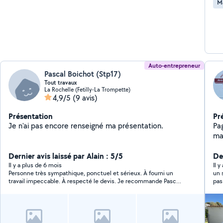
M
Auto-entrepreneur
Pascal Boichot (Stp17)
Tout travaux
La Rochelle (Fetilly-La Trompette)
4,9/5
(9 avis)
Présentation
Pr
Je n'ai pas encore renseigné ma présentation.
Pag
ma
placo
Dernier avis laissé par Alain : 5/5
al
De
Il y a plus de 6 mois
Il y
Personne très sympathique, ponctuel et sérieux. À fourni un
un 
travail impeccable. À respecté le devis. Je recommande Pascal
pas
pour vos travaux.
cons