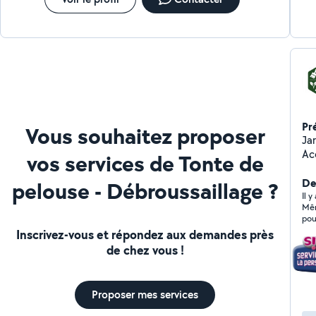
Pr
Vous souhaitez proposer
Ja
Ac
vos services de Tonte de
Cr
Der
pelouse - Débroussaillage ?
Il y
Mêm
pou
Inscrivez-vous et répondez aux demandes près
de chez vous !
Proposer mes services