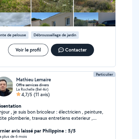
s déchets. Au plaisir de vous lire, bien
rdialement. Jean-Marie
nte de pelouse
Débroussaillage de jardin
Voir le profil
Contacter
Particulier
Mathieu Lemaire
Offre services divers
La Rochelle (Bel-Air)
4,7/5
(11 avis)
ésentation
jour , je suis bon bricoleur : électricien , peinture,
ite plomberie, travaux entretiens exterieur ,
aration vélos ...
nier avis laissé par Philippine : 5/5
y a plus de 6 mois