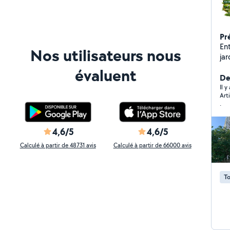
Pr
En
Nos utilisateurs nous
ja
dé
évaluent
n'h
De
les
Il y
Artisan ponctuel et compétent 
.
4,6/5
4,6/5
Calculé à partir de 48731 avis
Calculé à partir de 66000 avis
To