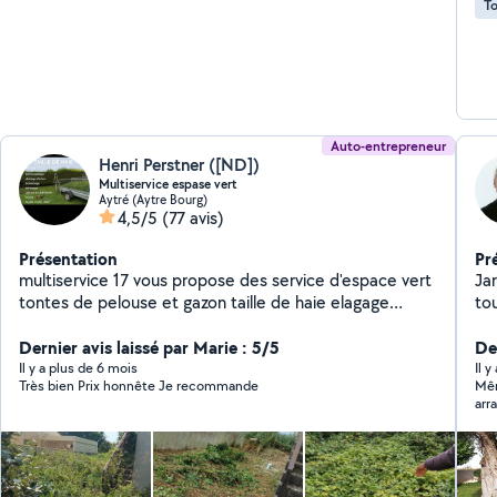
To
Auto-entrepreneur
Henri Perstner ([ND])
Multiservice espase vert
Aytré (Aytre Bourg)
4,5/5
(77 avis)
Présentation
Pr
multiservice 17 vous propose des service d'espace vert
Ja
tontes de pelouse et gazon taille de haie elagage
tou
abattage d'arbre travail soigner et prope je fait
re
également du de nettoyage de fin chantier
Dernier avis laissé par Marie : 5/5
gra
Der
Il y a plus de 6 mois
Il 
Très bien Prix honnête Je recommande
Mêm
arr