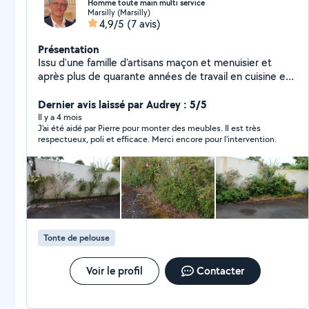
Homme toute main multi service
Marsilly (Marsilly)
4,9/5
(7 avis)
Présentation
Issu d'une famille d'artisans maçon et menuisier et
après plus de quarante années de travail en cuisine et
traiteur tout en ayant rénové et entretenu mes
différentes demeures, je me mets aujourd'hui à votre
Dernier avis laissé par Audrey : 5/5
disposition. Nombreux outils, 4x4 pick-up et remorque,
Il y a 4 mois
J'ai été aidé par Pierre pour monter des meubles. Il est très
tente de réception 50 m2,... Travail rapide et soigné,
respectueux, poli et efficace. Merci encore pour l'intervention.
étudie toutes demandes Chef à domicile, petites
réparations, entretien maison et jardin, coupe de bois,
débarrassage, nettoyage haute pression,... - Devis sur
demande. - TVA non applicable sur facture Il ne m'est
possible de répondre uniquement aux catégories : -
Bricolage et multi service - Montage meubles en kit -
Tonte pelouse et débroussaillage - Elagage et coupe
Tonte de pelouse
d'arbres,haies,arbustes - Manutention - Chef, aide à
domicile - Evacuation déchets Pas pour les annonces
maçonnerie
Voir le profil
Contacter