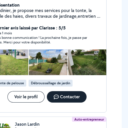
ésentation
dinier, je propose mes services pour la tonte, la
lle des haies, divers travaux de jardinage,entretien et
acuation divers d'objets ou mobilier de garage ou
n. Je demande de 25euro de l'heure et 25euro
nier avis laissé par Clarisse : 5/5
r aller à la déchèterie. A très vite, bonne journée
 a 1 mois
s bonne communication ! La prochaine fois, je passe par
rian
s. Merci pour votre disponibilité.
nte de pelouse
Débroussaillage de jardin
Voir le profil
Contacter
Auto-entrepreneur
Jason Lardin