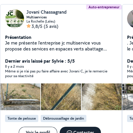
Auto-entrepreneur
Jovani Chassagrand
Multiservices
La Rochelle (Laleu)
3,8/5
(5 avis)
Présentation
Pr
Je me présente l'entreprise jc multiservice vous
. J
propose des services en espaces verts abattage
le 
élagage t'étage entretien de jardin tonte pelouse
co
nettoyage de massif taille de haie et de avec peinture
Dernier avis laissé par Sylvie : 5/5
Der
vous propose aussi de la maçonnerie nettoyage de
Il y a 2 mois
Il y
Même si je n'ai pas pu faire affaire avec Jovani C, je le remercie
Mêm
toiture nettoyage de gouttière etc évacuation de tout
pour sa réactivité
pou
type de déchets
Tonte de pelouse
Débroussaillage de jardin
To
Voir le profil
Contacter