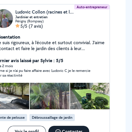
Auto-entrepreneur
Ludovic Collon (racines et lumiere)
Jardinier et entretien
Périgny (Rompsay)
5/5
(7 avis)
ésentation
e suis rigoureux, à l'écoute et surtout convivial. J'aime
contact et faire le jardin des clients à leur
nvenance, je respecte leur univers.
nier avis laissé par Sylvie : 5/5
 a 2 mois
e si je n'ai pu faire affaire avec Ludovic C je le remercie
r sa réactivité
nte de pelouse
Débroussaillage de jardin
Voir le profil
Contacter