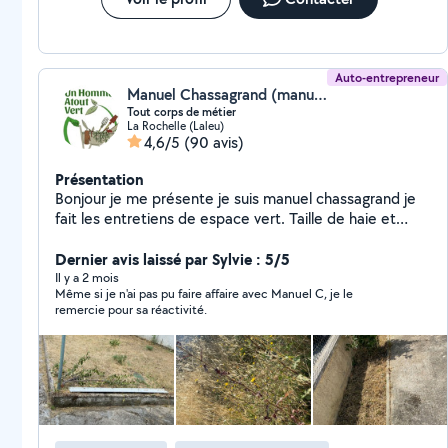
Auto-entrepreneur
Manuel Chassagrand (manuel chassagrand)
Tout corps de métier
La Rochelle (Laleu)
4,6/5
(90 avis)
Présentation
Bonjour je me présente je suis manuel chassagrand je
fait les entretiens de espace vert. Taille de haie et
d'arbustes tonte de pelouse debrousayage et
désherbage Évacuation de déchets verts je fait aussi
Dernier avis laissé par Sylvie : 5/5
de l'élagage Et je peux vous aider éventuellement dans
Il y a 2 mois
Même si je n'ai pas pu faire affaire avec Manuel C, je le
vos déménagement et je pratique la démolition
remercie pour sa réactivité.
Intérieur extérieur avec évacuation grava Je pratique
aussi les peintures intérieures extérieures merci