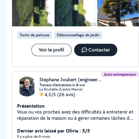
Tonte de pelouse
Débroussaillage de jardin
Voir le profil
Contacter
Auto-entrepreneur
Stephane Joubert (engineering)
Travaux d'entretiens in & out
La Rochelle (Centre Mairie)
4,5/5
(26 avis)
Présentation
Vous ou vos proches avez des difficultés à entretenir et
réparation de la maison ou à gérer certaines tâches du
quotidien que vous ne pouvez pas faire seul. Je suis là
pour vous aider. J'interviens jusqu'à 25 km de rayons
Dernier avis laissé par Olivia : 5/5
autour de La Rochelle 17000. Nos services sur mesure
Il y a plus de 6 mois