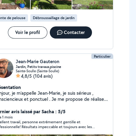
nte de pelouse
Débroussaillage de jardin
Voir le profil
Contacter
Particulier
Jean-Marie Gauteron
Jardin, Petits travaux,piscine
Sainte-Soulle (Sainte-Soulle)
4,8/5
(104 avis)
ésentation
jour, je m'appelle Jean-Marie, je suis sérieux ,
iencieux et ponctuel . Je me propose de réaliser
ez vous des travaux de jardinage, tonte de gazon, de
sson, taille d'arbustes, mais aussi quelques petits
rnier avis laissé par Sacha : 5/5
vaux divers, parquet intérieur, chambre et autre. Je
 a 1 mois
ellent travail, personne extrêmement gentille et
ux aussi créer sur mesure votre Galetas, espace très
fessionnelle! Résultats impeccable et toujours avec les
tique, gagner de la place dans votre garage. Je suis
rire ! Je recommande vivement !
uipé d'un fourgon pour débarrasser en déchetterie