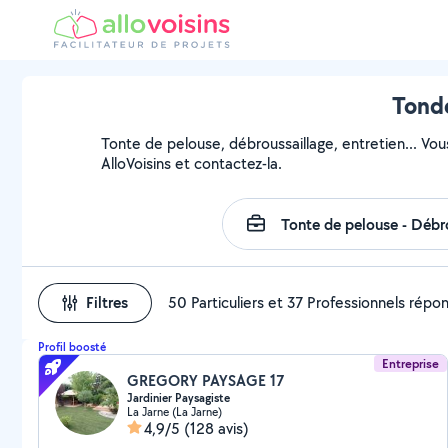
Tonde
Tonte de pelouse, débroussaillage, entretien... Vou
AlloVoisins et contactez-la.
Filtres
50 Particuliers et 37 Professionnels répo
Profil boosté
Entreprise
GREGORY PAYSAGE 17
Jardinier Paysagiste
La Jarne (La Jarne)
4,9/5
(128 avis)