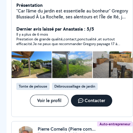
Présentation
"Car l'âme du jardin est essentielle au bonheur" Gregory
Blussiaud À La Rochelle, ses alentours et l'Île de Ré, je
mets mon expertise en aménagement, création et
entretien de jardins pour sublimer vos espaces
Dernier avis laissé par Anastasia : 5/5
extérieurs. Un jardin bien entretenu n'est pas
Il y a plus de 6 mois
Prestation de grande qualité,contact,ponctualité ,et surtout
seulement un lieu esthétique, c'est aussi un lieu de
efficacité.Je ne peux que recommander Gregory paysage 17 à
sérénité et de bien-être. 50 % de remise immédiate
tous ceux qui souhaitent un travail de qualité.
sur vos travaux d'entretien ! Grâce au service à la
personne, bénéficiez d'une réduction fiscale immédiate
de 50 % sur vos travaux d'entretien (selon la législation
en vigueur). Mes services : Aménagement : création de
terrasses, allées, massifs et plantations. Création :
pelouses naturelles ou synthétiques, plans
Tonte de pelouse
Débroussaillage de jardin
personnalisés, arrosage automatique. Entretien : tonte,
taille, désherbage, nettoyage, contrats adaptés. Avec
Gregory Paysage 17, offrez à votre jardin l'attention qu'il
Voir le profil
Contacter
mérite et profitez d'un service avantageux pour votre
bien-être.
Auto-entrepreneur
Pierre Cornelis (Pierre cornelis)