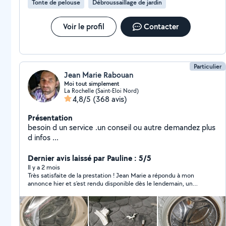
Tonte de pelouse
Débroussaillage de jardin
Voir le profil
Contacter
Particulier
Jean Marie Rabouan
Moi tout simplement
La Rochelle (Saint-Eloi Nord)
4,8/5
(368 avis)
Présentation
besoin d un service .un conseil ou autre demandez plus
d infos ...
Dernier avis laissé par Pauline : 5/5
Il y a 2 mois
Très satisfaite de la prestation ! Jean Marie a répondu à mon
annonce hier et s’est rendu disponible dès le lendemain, un
dimanche. Travail rapide et efficace, et en plus très aimable et
souriant. Je le recommande vivement sans hésiter ! Merci
encore pour votre disponibilité et votre sérieux. 😊