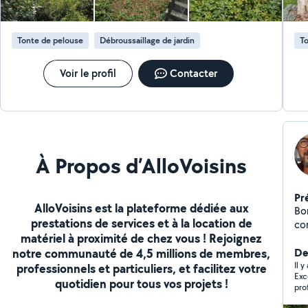
Tonte de pelouse
Débroussaillage de jardin
To
Voir le profil
Contacter
À Propos d’AlloVoisins
Pr
AlloVoisins est la plateforme dédiée aux
Bon
prestations de services et à la location de
consc
matériel à proximité de chez vous ! Rejoignez
ch
notre communauté de 4,5 millions de membres,
bui
De
tra
Il y
professionnels et particuliers, et facilitez votre
Exc
pe
quotidien pour tous vos projets !
pro
pra
sou
éq