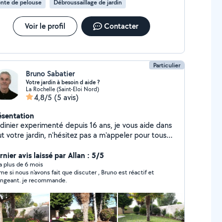
nte de pelouse
Débroussaillage de jardin
Voir le profil
Contacter
Particulier
Bruno Sabatier
Votre jardin à besoin d aide ?
La Rochelle (Saint-Eloi Nord)
4,8/5
(5 avis)
ésentation
rdinier experimenté depuis 16 ans, je vous aide dans
t votre jardin, n'hésitez pas a m'appeler pour tous
nseignements et pour beneficier de mon devis
tuit chez vous ! A Bientôt Bruno Sabatier
nier avis laissé par Allan : 5/5
y a plus de 6 mois
e si nous n'avons fait que discuter , Bruno est réactif et
angeant. je recommande.