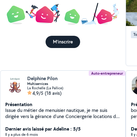
quelque
co
To
M'inscrire
Auto-entrepreneur
Delphine Pilon
Multiservices
La Rochelle (La Pallice)
4,9/5
(18 avis)
Présentation
Pr
Issue du métier de menuisier nautique, je me suis
bon
dirigée vers la gérance d'une Conciergerie locations de
pet
courte durée puis vers ma micro-entreprise actuelle
rep
"Loktõpus". Je propose une palette variée de
Dernier avis laissé par Adeline : 5/5
Der
prestations de services sur La Rochelle et l'île de Ré : *
Il y a plus de 6 mois
Il 