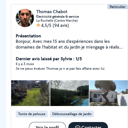
Particulier
Thomas Chabot
Électricité générale & service
La Rochelle (Centre Marche)
4,5/5
(94 avis)
Présentation
Bonjour, Avec mes 15 ans d'expériences dans les
domaines de l'habitat et du jardin je m'engage à réaliser
chez vous un travail de qualité . Mes domaines
d'activités sont l'électricité et l'entretiens de jardin mais
Dernier avis laissé par Sylvie : 1/5
je ne suis pas fermé à d'autres travaux. A voir. Merci
Il y a 3 mois
Je ne peux évaluer Thomas je n ai pas fais affaire avec lui
Tonte de pelouse
Débroussaillage de jardin
Voir le profil
Contacter