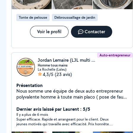
Tonte de pelouse
Débroussaillage de jardin
Voir le profil
Contacter
Auto-entrepreneur
Jordan Lemaire (LJL multi service)
Homme tous mains
La Rochelle (Laleu)
4,3/5
(23 avis)
Présentation
Nous somme une équipe de deux auto entrepreneur
polyvalente homme à toute main placo ( pose de faux
plafond doublage cloison pose de Promonta )peinture
intérieure extérieure entretien de jardin (élagage taille
Dernier avis laissé par Laurent : 5/5
d'arbustes, abattage d'arbre) nous faisons aussi les
Il y a plus de 6 mois
Super efficace. Rapide et arrangeant pour le client. Deux
évacuation de déchet ( déchet vert gravats) pour tous
jeunes motivés qui travaille avec efficacité. Prix honnête.
renseignements n'hésitez pas à nous contacter
Recommande ++