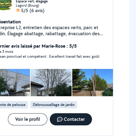
Espace vert, élagage
Lagord (Bourg)
5/5
(6 avis)
ésentation
treprise LJ, entretien des espaces verts, parc et
rdin. Élagage abattage, rabattage, évacuation des
chets vert Si vous avez besoin de mes services,
ésitez pas à me contacter je fais les particuliers et
rnier avis laissé par Marie-Rose : 5/5
 professionnels.
 a 3 mois
. Excellent travail fait avec goût
nte de pelouse
Débroussaillage de jardin
Voir le profil
Contacter