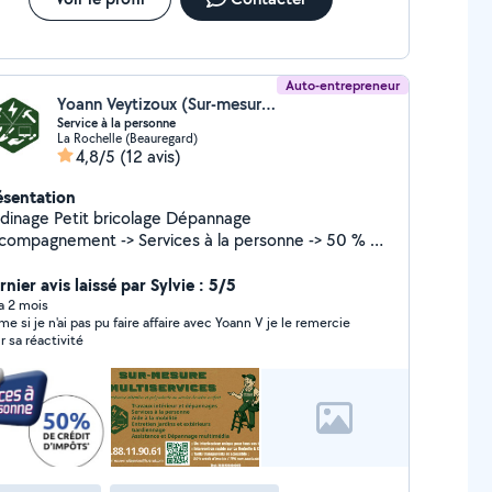
Auto-entrepreneur
Yoann Veytizoux (Sur-mesure-multiservices)
Service à la personne
La Rochelle (Beauregard)
4,8/5
(12 avis)
ésentation
rdinage Petit bricolage Dépannage
compagnement -> Services à la personne -> 50 % de
édit d'impôt
nier avis laissé par Sylvie : 5/5
 a 2 mois
e si je n'ai pas pu faire affaire avec Yoann V je le remercie
r sa réactivité