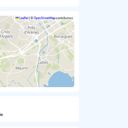
Leaflet
|
©
OpenStreetMap
contributors
ie