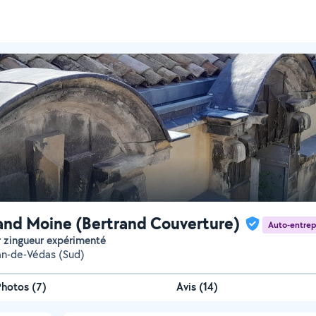
and Moine (Bertrand Couverture)
Auto-entrep
r zingueur expérimenté
an-de-Védas (Sud)
Photos
(
7
)
Avis (14)