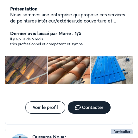
Présentation
Nous sommes une entreprise qui propose ces services
de peintures intérieur/extérieur,de couverture et
maçonnerie générale sur le secteur de Montpellier et
ces alentours. Nous sommes joignable 24h/24 Nous
Dernier avis laissé par Marie : 1/5
sommes à votre service,nous nous déplaçons
Il y a plus de 6 mois
très professionnel et compétent et sympa
gratuitement chez vous afin d'établir un devis gratuit.
Voir le profil
Contacter
Particulier
Oussama Nouar