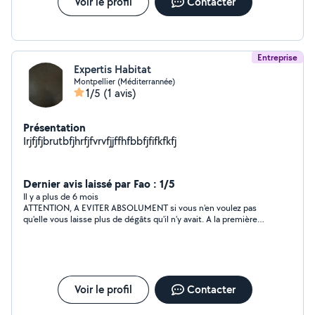
Voir le profil
Contacter
Entreprise
Expertis Habitat
Montpellier (Méditerrannée)
1/5
(1 avis)
Présentation
Irjfjfjbrutbfjhrfjfvrvfjjffhfbbfjfifkfkfj
Dernier avis laissé par Fao : 1/5
Il y a plus de 6 mois
ATTENTION, A EVITER ABSOLUMENT si vous n'en voulez pas
qu'elle vous laisse plus de dégâts qu'il n'y avait. A la première
pluie, la fuite est encore plus importante qu'avant leur
intervention et ne répondent plus ni au téléphone ni aux
messages....
Voir le profil
Contacter