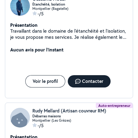
Étanchéité, Isolation
Montpellier (Bagatelle)
-/5
Présentation
Travaillant dans le domaine de l'étanchéité et l'isolation,
je vous propose mes services. Je réalise également les
petits travaux tels que ( peinture, maçonnerie,
bricolages )
Aucun avis pour l'instant
Voir le profil
Contacter
Auto-entrepreneur
Rudy Mellard (Artisan couvreur RM)
Débarras maisons
Montpellier (Les Grèzes)
-/5
Présentation