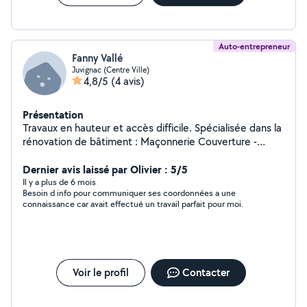
Auto-entrepreneur
Fanny Vallé
Juvignac (Centre Ville)
4,8/5
(4 avis)
Présentation
Travaux en hauteur et accès difficile. Spécialisée dans la
rénovation de bâtiment : Maçonnerie Couverture -
Zinguerie Eaux pluviales Recherche de fuite Etanchéité
Peinture
Dernier avis laissé par Olivier : 5/5
Il y a plus de 6 mois
Besoin d info pour communiquer ses coordonnées a une
connaissance car avait effectué un travail parfait pour moi.
Voir le profil
Contacter