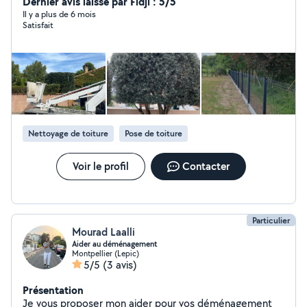
de jardin. Taille d'arbre fruitier.
Dernier avis laissé par Fidji : 5/5
Il y a plus de 6 mois
Satisfait
Nettoyage de toiture
Pose de toiture
Voir le profil
Contacter
Particulier
Mourad Laalli
Aider au déménagement
Montpellier (Lepic)
5/5
(3 avis)
Présentation
Je vous proposer mon aider pour vos déménagement