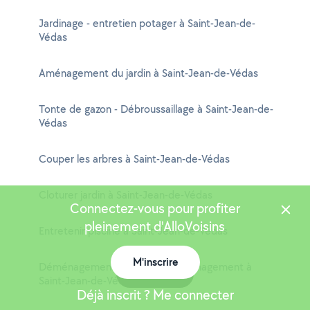
Jardinage - entretien potager à Saint-Jean-de-
Védas
Aménagement du jardin à Saint-Jean-de-Védas
Tonte de gazon - Débroussaillage à Saint-Jean-de-
Védas
Couper les arbres à Saint-Jean-de-Védas
Cloturer jardin à Saint-Jean-de-Védas
Connectez-vous pour profiter
pleinement d'AlloVoisins
Entretenir piscine à Saint-Jean-de-Védas
M'inscrire
Déménagement et aide au déménagement à
Carte
Saint-Jean-de-Védas
Déjà inscrit ? Me connecter