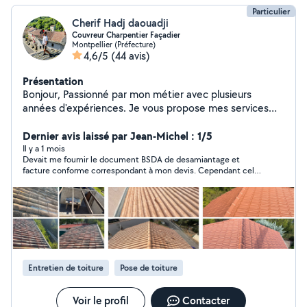
Particulier
Cherif Hadj daouadji
Couvreur Charpentier Façadier
Montpellier (Préfecture)
4,6/5
(44 avis)
Présentation
Bonjour, Passionné par mon métier avec plusieurs
années d'expériences. Je vous propose mes services
dans tous travaux, Couverture, Charpente, zinguerie,
Étanchéité, Traitement d'humide , Peinture. Au plaisir de
Dernier avis laissé par Jean-Michel : 1/5
réaliser vos projets.
Il y a 1 mois
Devait me fournir le document BSDA de desamiantage et
facture conforme correspondant à mon devis. Cependant cela
n à pas été le cas une mise en demeure est en court auprès du
sous traitant Net Habitat. je publierai des photos et le montant
des travaux exécuter les garanties des travaux ne sont pas
tenus pour le moment. j attends un retour d information ainsi
que mes documents conformes avant tous recours.
Entretien de toiture
Pose de toiture
Voir le profil
Contacter