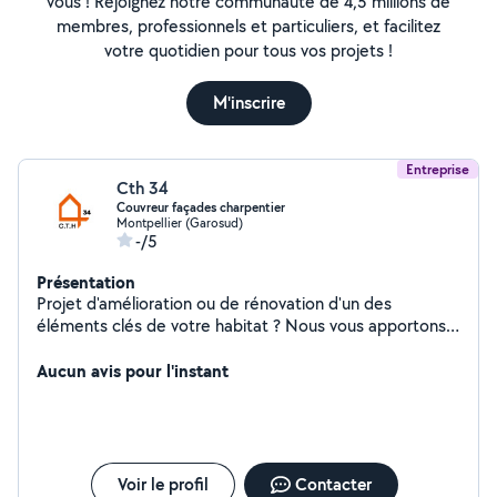
vous ! Rejoignez notre communauté de 4,5 millions de
membres, professionnels et particuliers, et facilitez
votre quotidien pour tous vos projets !
M'inscrire
Entreprise
Cth 34
Couvreur façades charpentier
Montpellier (Garosud)
-/5
Présentation
Projet d'amélioration ou de rénovation d'un des
éléments clés de votre habitat ? Nous vous apportons
des solutions professionnelles et durables pour chacun
de nos domaines d'expertise: Charpente, Façade,
Aucun avis pour l'instant
Humidité, Isolation &Toitures
Voir le profil
Contacter