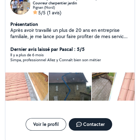
Couvreur charpentier jardin
Pignan (Nord)
5/5
(1 avis)
Présentation
Après avoir travaillé un plus de 20 ans en entreprise
familiale, je me lance pour faire profiter de mes services
en répondant au plus près aux attentes des clients, j'ai
plusieurs compétences qui vont de la toiture,
Dernier avis laissé par Pascal : 5/5
rénovation ou mise à neuf (tuiles, bac acier , plaques pst
Il y a plus de 6 mois
Simpa, professionnel Allez y Connaît bien son métier
, isolation, traitement de charpentes, étanchéités,
nettoyage, entretien). Aménagement de jardin
(terrasse, bois exotique , pin Pergola, brise-vue ,
rambarde, bardage bois ou acier ...)
Voir le profil
Contacter