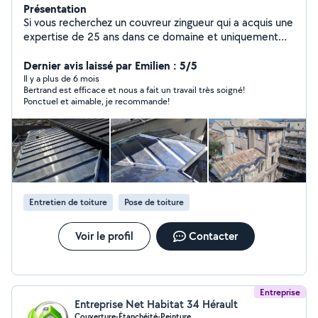
Présentation
Si vous recherchez un couvreur zingueur qui a acquis une
expertise de 25 ans dans ce domaine et uniquement
dans celui-là, je suis le professionnel qu'il vous faut !
J'aime mon métier et je le fais avec soin et efficacité.
Dernier avis laissé par Emilien : 5/5
Activité : Entablement zinguerie, Nettoyage toitures,
Il y a plus de 6 mois
Bertrand est efficace et nous a fait un travail très soigné!
démoussage, Pose gouttières, velux et cheminées,
Ponctuel et aimable, je recommande!
Zinguerie et couverture générales N'hésitez pas à me
contacter pour toute demande (devis gratuit)
Entretien de toiture
Pose de toiture
Voir le profil
Contacter
Entreprise
Entreprise Net Habitat 34 Hérault
Couverture-Étanchéité-Peinture