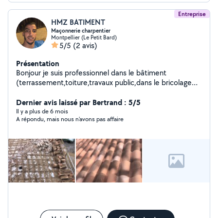
Entreprise
HMZ BATIMENT
Maçonnerie charpentier
Montpellier (Le Petit Bard)
5/5
(2 avis)
Présentation
Bonjour je suis professionnel dans le bâtiment
(terrassement,toiture,travaux public,dans le bricolage
etc)et je fait aussi du nettoyage tout sorte de
nettoyage public bureaux chantiers terrassement etc je
Dernier avis laissé par Bertrand : 5/5
fait du travail soigné et j'ai plusieurs années d
Il y a plus de 6 mois
A répondu, mais nous n'avons pas affaire
expérience j'interviens le plus rapidement possible
merci de me contacter merci de votre compréhension