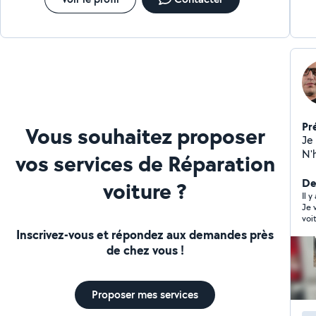
Pr
Vous souhaitez proposer
Je 
N'
vos services de Réparation
Der
voiture ?
Il y
Je 
voi
pro
Inscrivez-vous et répondez aux demandes près
trè
de chez vous !
app
Proposer mes services