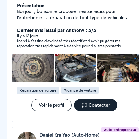
Présentation
Bonjour , bonsoir je propose mes services pour
l'entretien et la réparation de tout type de véhicule a
domicile et pour les réparations complexes je propose
d'embarquer le véhicule avec ma dépanneuse à mon
Dernier avis laissé par Anthony : 5/5
garage. Révisions complètes Vidange moteur + boîte
Il y a 12 jours
Merci à Yassine d avoir été très réactif et d avoir pu gérer ma
(manuelle & automatique) Changement de filtres
réparation très rapidement à très vite pour d autres prestations
(huile, air.. carburant, habitacle). Remplacement de
👍
pièces (freins, courroie, embrayage, amortisseurs,
etc.). Diagnostic électronique et mécanique.
Préparation avant et après le contrôle technique.
Travail sérieux, de qualité, avec des tarifs raisonnables.
Déplacement possible selon votre localisation.
N'hésitez pas de me contacter Disponible 24h24
Réparation de voiture
Vidange de voiture
Voir le profil
Contacter
Auto-entrepreneur
Daniel Kra Yao (Auto-Home)