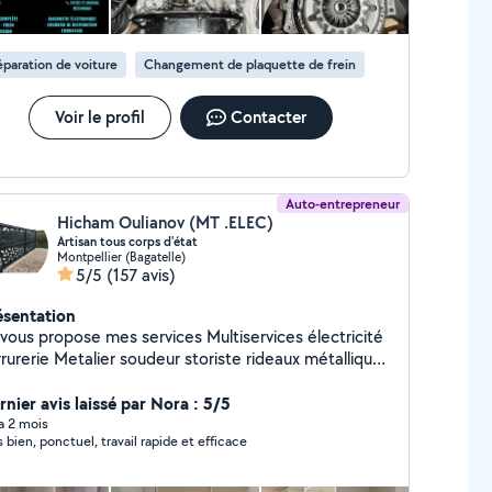
paration de voiture
Changement de plaquette de frein
Voir le profil
Contacter
Auto-entrepreneur
Hicham Oulianov (MT .ELEC)
Artisan tous corps d'état
Montpellier (Bagatelle)
5/5
(157 avis)
ésentation
us propose mes services Multiservices électricité
urerie Metalier soudeur storiste rideaux métallique
roulant film solaire et tous vous montage de
xpérience petite mécanique travail
rnier avis laissé par Nora : 5/5
igné
 a 2 mois
s bien, ponctuel, travail rapide et efficace