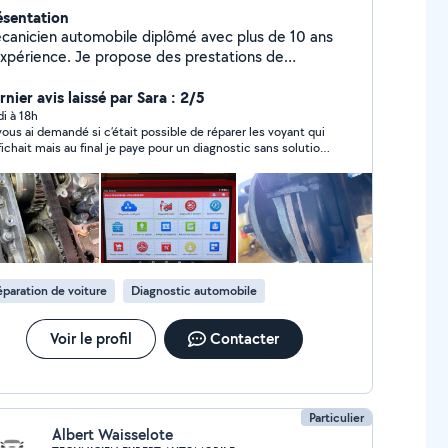
ésentation
canicien automobile diplômé avec plus de 10 ans
nce. Je propose des prestations de
canique fiables et soignées : diagnostic, entretien
éparations toutes marques. Sérieux, ponctuel et à
nier avis laissé par Sara : 2/5
coute, je m'engage à offrir un travail de qualité au
di à 18h
vous ai demandé si c’était possible de réparer les voyant qui
x. J'interviens à domicile et je me déplace
ffichait mais au final je paye pour un diagnostic sans solution.
n vos besoins pour l'entretien. Déplacement rapide
t le dire dès le départ si votre service ne s’arrête qu’à ca.. pas
vis avant intervention Disponible 7j/7 Urgences
oin d’un diagnostic pour me dire ce qui est affiché sur le
ssibles
leau de bord.
paration de voiture
Diagnostic automobile
Voir le profil
Contacter
Particulier
Albert Waisselote