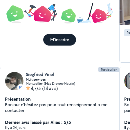
Ré
M'inscrire
Particulier
Siegfried Vinel
Multiservices
Montpellier (Mas Drevon-Maurin)
4,7/5
(14 avis)
Présentation
Pr
Bonjour n'hésitez pas pour tout renseignement a me
Bon
contacter.
pa
él
Dernier avis laissé par Alias : 5/5
Der
Il y a 24 jours
Il 