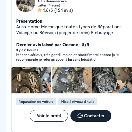
Auto.Home-service
Lattes (Maurin)
4,6/5
(154 avis)
Présentation
Auto-Home Mécanique toutes types de Réparations
Vidange ou Révision (purger de frein) Embrayage
Distribution système de suspensions Rénovation
optiques. Pour plus d'informations n'hésitez pas à me
Dernier avis laissé par Oceane : 5/5
contacter au : Nettoyages ou Lavage de voiture ( Avec
Il y a 6 heures
Mécano sérieux, très gentil, rapide et réactif merci encore je le
ou sans RDV) pour plus d'informations vous pouvez me
recommande je referais appel à lui sans hésitation
contacter
Réparation de voiture
Mise à niveau d'huile
Voir le profil
Contacter