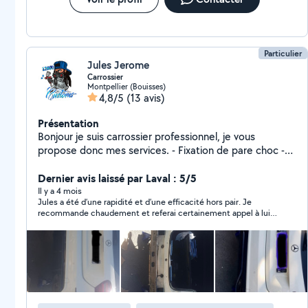
Particulier
Jules Jerome
Carrossier
Montpellier (Bouisses)
4,8/5
(13 avis)
Présentation
Bonjour je suis carrossier professionnel, je vous
propose donc mes services. - Fixation de pare choc -
Changement de serrure de porte - Changement de
vitre/porte - Changement de plaque - Changement
Dernier avis laissé par Laval : 5/5
d'ampoules/phare - Changement d'aile - Revêtement
Il y a 4 mois
Jules a été d’une rapidité et d’une efficacité hors pair. Je
de plafond - Teinte des vitres - Démontage de pare
recommande chaudement et referai certainement appel à lui
choc et changement d'éléments - Réfection de phares.
pour de la réparation de carrosserie.
N'hésitez pas à m'envoyer un message .