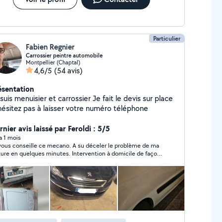
Particulier
Fabien Regnier
Carrossier peintre automobile
Montpellier (Chaptal)
4,6/5
(54 avis)
ésentation
suis menuisier et carrossier Je fait le devis sur place
hésitez pas à laisser votre numéro téléphone
nier avis laissé par Feroldi : 5/5
 a 1 mois
vous conseille ce mecano. A su déceler le problème de ma
ture en quelques minutes. Intervention à domicile de façon
fessionnelle et avec beaucoup d'efficacité. Ces prix sont
s honnête comme l'est le personnage d'ailleurs 🙂. Je refais
el à lui sans hésiter. Merci encore pour la voiture.