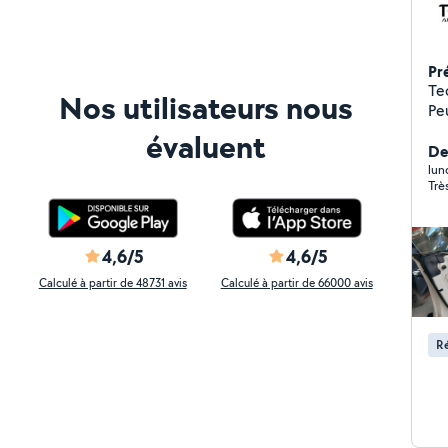
Pr
Te
Nos utilisateurs nous
Peu
di
évaluent
J'
De
et 
lun
Trè
pr
me
ad
tec
4,6/5
4,6/5
pr
Calculé à partir de 48731 avis
Calculé à partir de 66000 avis
int
Ré