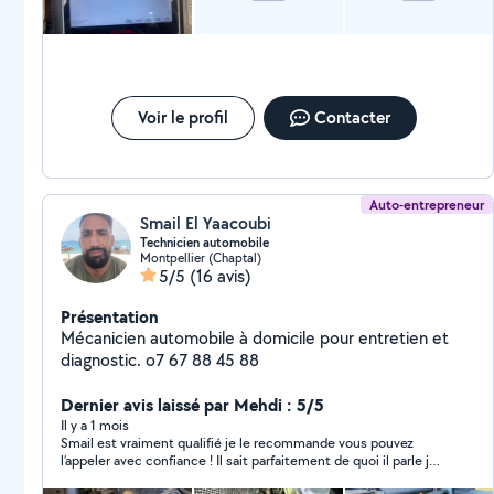
Voir le profil
Contacter
Auto-entrepreneur
Smail El Yaacoubi
Technicien automobile
Montpellier (Chaptal)
5/5
(16 avis)
Présentation
Mécanicien automobile à domicile pour entretien et
diagnostic. o7 67 88 45 88
Dernier avis laissé par Mehdi : 5/5
Il y a 1 mois
Smail est vraiment qualifié je le recommande vous pouvez
l’appeler avec confiance ! Il sait parfaitement de quoi il parle je
referais appel à lui pour mes véhicules sans hésiter D’autant