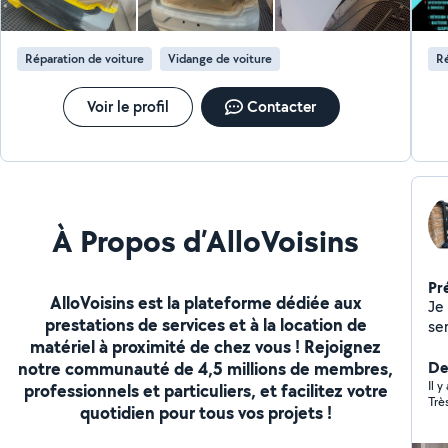
Réparation de voiture
Vidange de voiture
Ré
Voir le profil
Contacter
À Propos d’AlloVoisins
Pr
AlloVoisins est la plateforme dédiée aux
Je vo
prestations de services et à la location de
serr
matériel à proximité de chez vous ! Rejoignez
Volet 
notre communauté de 4,5 millions de membres,
meubles 20 ans e
De
so
Il y
professionnels et particuliers, et facilitez votre
Trè
quotidien pour tous vos projets !