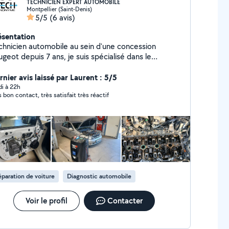
TECHNICIEN EXPERT AUTOMOBILE
Montpellier (Saint-Denis)
5/5
(6 avis)
ésentation
chnicien automobile au sein d'une concession
geot depuis 7 ans, je suis spécialisé dans le
agnostic et la recherche de pannes complexes.
interviens principalement sur les systèmes électriques
rnier avis laissé par Laurent : 5/5
électroniques des véhicules, en identifiant avec
di à 22h
s bon contact, très satisfait très réactif
écision l'origine des dysfonctionnements et en
ttant en œuvre les solutions de réparation
aptées. Rigoureux, méthodique et passionné par la
hnique, je maîtrise les outils de diagnostic et les
océdures constructeur afin d'assurer des
erventions fiables et de qualité.
paration de voiture
Diagnostic automobile
Voir le profil
Contacter