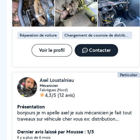
plus qu’un mécano qui répond à 19h30 un samedi je suis
vraiment très satisfait !
Réparation de voiture
Changement de courroie de distribution
Voir le profil
Contacter
Particulier
Axel Loustalniau
Mécanicien
Fabrègues (Nord)
4,3/5
(12 avis)
Présentation
bonjours je m apelle axel je suis mécanicien je fait tout
traveaux sur véhicule cher vous ex: distribution
embrayage vidange
Dernier avis laissé par Mousse : 1/5
Il y a plus de 6 mois