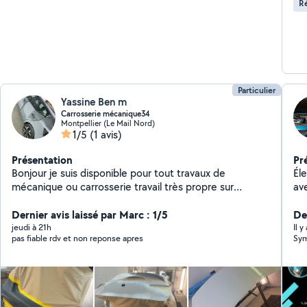
Ré
Particulier
Yassine Ben m
Carrosserie mécanique34
Montpellier (Le Mail Nord)
1/5
(1 avis)
Présentation
Pr
Bonjour je suis disponible pour tout travaux de
Él
mécanique ou carrosserie travail très propre sur
avec l
Montpellier
aut
Dernier avis laissé par Marc : 1/5
B1VL 
De
jeudi à 21h
Il y
pas fiable rdv et non reponse apres
Sym