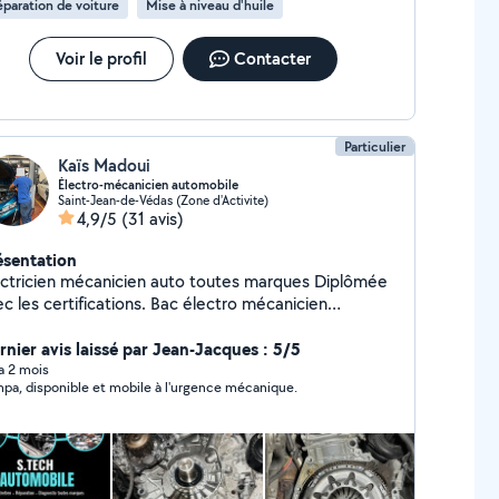
paration de voiture
Mise à niveau d'huile
Voir le profil
Contacter
Particulier
Kaïs Madoui
Électro-mécanicien automobile
Saint-Jean-de-Védas (Zone d'Activite)
4,9/5
(31 avis)
ésentation
ectricien mécanicien auto toutes marques Diplômée
es certifications. Bac électro mécanicien
omobile et habilitation véhicule électrique hybride
B2VL. Diagnostic Grosse mécanique Petite
rnier avis laissé par Jean-Jacques : 5/5
mécanique Service rapide Dépannage.
 a 2 mois
pa, disponible et mobile à l'urgence mécanique.