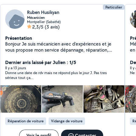
Particulier
Ruben Husikyan
Mécanicien
Montpellier (Sabathé)
2,3/5
(3 avis)
Présentation
Pr
Bonjour Je suis mécanicien avec d'expériences et je
Méc
vous propose mon service dépannage, réparation,
en c
vidange, courroie distribution, courroie d'accessoires,
co
diagnostic etc
Dernier avis laissé par Julien : 1/5
De
Il y a 13 jours
Il 
Donne une date de rdv mais ne répond plus le jour J. Pas tres
Ne 
sérieux tout ça...
Réparation de voiture
Vidange de voiture
Ré
Voir le profil
Contacter