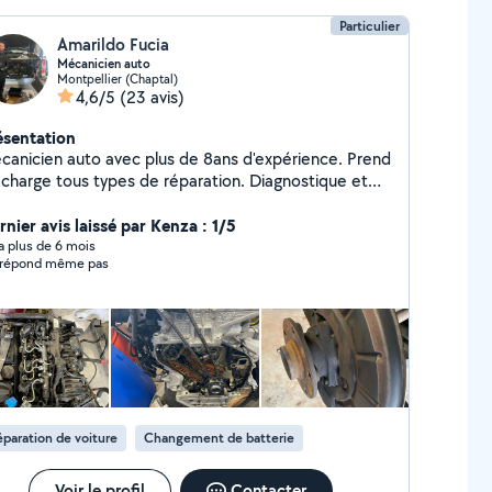
Particulier
Amarildo Fucia
Mécanicien auto
Montpellier (Chaptal)
4,6/5
(23 avis)
ésentation
anicien auto avec plus de 8ans d'expérience. Prend
harge tous types de réparation. Diagnostique et
mmande de pièce neuve possible
rnier avis laissé par Kenza : 1/5
y a plus de 6 mois
répond même pas
paration de voiture
Changement de batterie
Voir le profil
Contacter