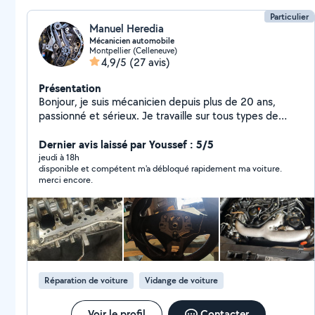
Particulier
Manuel Heredia
Mécanicien automobile
Montpellier (Celleneuve)
4,9/5
(27 avis)
Présentation
Bonjour, je suis mécanicien depuis plus de 20 ans,
passionné et sérieux. Je travaille sur tous types de
véhicules (français, allemands, japonais, etc.) avec une
spécialité dans les voitures allemandes : BMW,
Dernier avis laissé par Youssef : 5/5
Mercedes, Audi, Volkswagen. J'effectue tous les
jeudi à 18h
disponible et compétent m'a débloqué rapidement ma voiture.
travaux mécaniques, du simple entretien aux
merci encore.
réparations complexes (boîte, moteur, embrayage,
distribution). J'effectue aussi les réparations de ciel de
toit qui se décollent et je remplace le cuir des volants.
Travail propre, honnête et soigné, toujours au meilleur
rapport qualité-prix. N'hésitez pas à me contacter pour
un devis ou un conseil, je réponds rapidement.
Réparation de voiture
Vidange de voiture
Voir le profil
Contacter