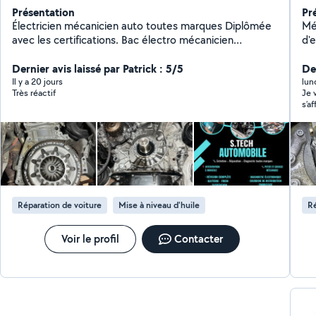
Présentation
Pr
Électricien mécanicien auto toutes marques Diplômée
Mé
avec les certifications. Bac électro mécanicien
d'expérie
automobile et habilitation véhicule électrique hybride
mé
B1VL B2VL. Diagnostic Grosse mécanique Petite
Dernier avis laissé par Patrick : 5/5
et r
Der
mécanique Service rapide Dépannage.
l'é
Il y a 20 jours
lun
Très réactif
Je 
meilleur pri
s’a
selo
Fau
De
bes
po
tab
Réparation de voiture
Mise à niveau d'huile
Ré
Voir le profil
Contacter