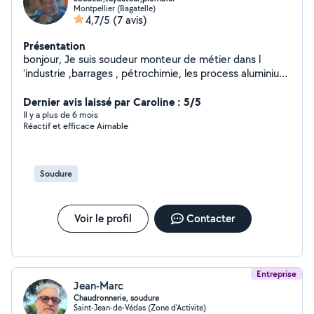
Montpellier (Bagatelle)
4,7/5
(7 avis)
Présentation
bonjour, Je suis soudeur monteur de métier dans l
'industrie ,barrages , pétrochimie, les process aluminium,
acier, et inox . je suis également plombier chauffagiste.
Donc vous avez affaire a un pros . Cordialement a tous
Dernier avis laissé par Caroline : 5/5
Il y a plus de 6 mois
Réactif et efficace Aimable
Soudure
Voir le profil
Contacter
Entreprise
Jean-Marc
Chaudronnerie, soudure
Saint-Jean-de-Védas (Zone d'Activite)