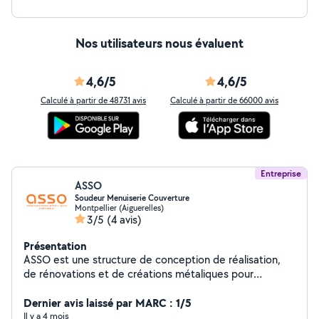
Nos utilisateurs nous évaluent
4,6/5
4,6/5
Calculé à partir de 48731 avis
Calculé à partir de 66000 avis
Entreprise
ASSO
Soudeur Menuiserie Couverture
Montpellier (Aiguerelles)
3/5
(4 avis)
Présentation
ASSO est une structure de conception de réalisation,
de rénovations et de créations métaliques pour
particuliers et professionnels. Nos equipes travailient
tous les matériaux partout en France.
Dernier avis laissé par MARC : 1/5
Il y a 4 mois