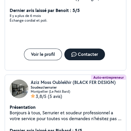
réparation, de matériel, peinture, travaux basic de
soudure exemple portail cassé .) réparations voiture ,
Dernier avis laissé par Benoit : 5/5
trottinette,
Il y a plus de 6 mois
Échange cordial et poli.
Voir le profil
Contacter
Auto-entrepreneur
Aziz Moss Oublekhir (BLACK FER DESIGN)
Soudeur/serrurier
Montpellier (Le Petit Bard)
3,8/5
(5 avis)
Présentation
Bonjours à tous, Serrurier et soudeur professionnel a
votre service pour toutes vos demandes n'hésitez pas a
me contacter.. Je m'occupe également de tout vos
bricolages, portes, portail, fenêtres, fabrication
Dernier avis laissé par Richard : 5/5