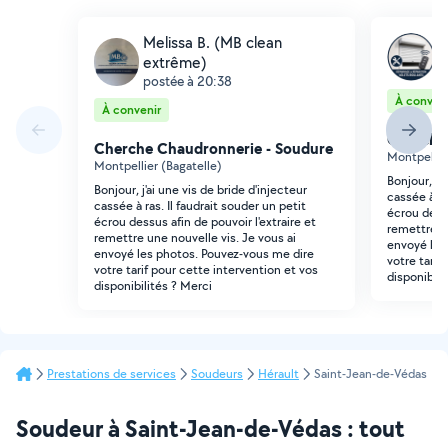
Melissa B. (MB clean
A
extrême)
p
postée à 20:38
À conveni
À convenir
Cherche
Cherche Chaudronnerie - Soudure
Montpellie
Montpellier (Bagatelle)
Bonjour, j'a
Bonjour, j'ai une vis de bride d'injecteur
cassée à ra
cassée à ras. Il faudrait souder un petit
écrou dessu
écrou dessus afin de pouvoir l'extraire et
remettre un
remettre une nouvelle vis. Je vous ai
envoyé les
envoyé les photos. Pouvez-vous me dire
votre tarif
votre tarif pour cette intervention et vos
disponibili
disponibilités ? Merci
Prestations de services
Soudeurs
Hérault
Saint-Jean-de-Védas
Soudeur à Saint-Jean-de-Védas : tout