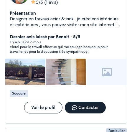
5/5
(1 avis)
Présentation
Designer en travaux acier & inox , je crée vos intérieurs
et extérieures , vous pouvez visiter mon site internet''
madofsteel '' pour découvrir mes réalisations . Je suis
Dernier avis laissé par Benoit : 5/5
expert en soudure alu , inox et acier A bientôt JMA
Il y a plus de 6 mois
Merci pour le travail effectué qui me soulage beaucoup pour
travailler et pour la discussion très sympathique !
Soudure
Voir le profil
Contacter
Particulier