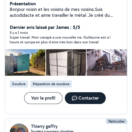
Présentation
Bonjour voisin et les voisins de mes voisins.Suis
autodidacte et aime travailler le métal .Je créé du
mobilier,déco, sculptures, rénovation de portail et grille
de défense sur mesure. Je fais également des
Dernier avis laissé par James : 5/5
structures, gabarit, consoles, pieds pour sculpteur. Vous
Il y a 1 mois
Super travail. Mon canapé a une nouvelle vie. Guillaume est a l
avez un projet, une envie, changer de déco? Je suis
heure et sympa en plus d etre très bon dans son travail
votre voisin!!
Soudure
Réparation de soudure
Voir le profil
Contacter
Particulier
Thierry geffry
Soudeur,tuyauteur,plombier