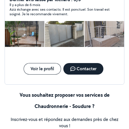
d'escaliers, verrière metalique, soudage... Bien à vous
Il y a plus de 6 mois
Aziz échange avec ses contacts. Il est ponctuel. Son travail est
cordialement.
soigné. Je le recommande vivement.
Voir le profil
Contacter
Vous souhaitez proposer vos services de
Chaudronnerie - Soudure ?
Inscrivez-vous et répondez aux demandes près de chez
vous !