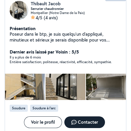
Thibault Jacob
Serrurier chaudronnier
Montpellier (Notre Dame de la Paix)
4/5
(4 avis)
Présentation
Poseur dans le btp, je suis quelqu'un d'appliqué,
minutieux et sérieux je serais disponible pour vos
travaux de chaudronnerie, serrurerie, soudure,
métallerie.
Dernier avis laissé par Voisin : 5/5
Il y a plus de 6 mois
Entière satisfaction; politesse, réactivité, efficacité, sympathie.
Soudure
Soudure à l'arc
Voir le profil
Contacter