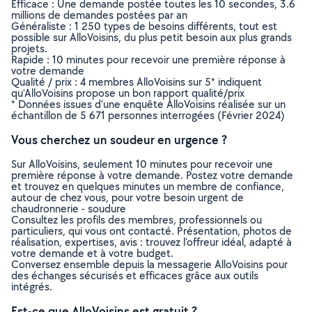
Efficace : Une demande postée toutes les 10 secondes, 3.6
millions de demandes postées par an
Généraliste : 1 250 types de besoins différents, tout est
possible sur AlloVoisins, du plus petit besoin aux plus grands
projets.
Rapide : 10 minutes pour recevoir une première réponse à
votre demande
Qualité / prix : 4 membres AlloVoisins sur 5* indiquent
qu’AlloVoisins propose un bon rapport qualité/prix
* Données issues d’une enquête AlloVoisins réalisée sur un
échantillon de 5 671 personnes interrogées (Février 2024)
Vous cherchez un soudeur en urgence ?
Sur AlloVoisins, seulement 10 minutes pour recevoir une
première réponse à votre demande. Postez votre demande
et trouvez en quelques minutes un membre de confiance,
autour de chez vous, pour votre besoin urgent de
chaudronnerie - soudure
Consultez les profils des membres, professionnels ou
particuliers, qui vous ont contacté. Présentation, photos de
réalisation, expertises, avis : trouvez l'offreur idéal, adapté à
votre demande et à votre budget.
Conversez ensemble depuis la messagerie AlloVoisins pour
des échanges sécurisés et efficaces grâce aux outils
intégrés.
Est-ce que AlloVoisins est gratuit ?