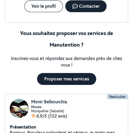
Voir le profil
Contacter
Vous souhaitez proposer vos services de
Manutention ?
Inscrivez-vous et répondez aux demandes près de chez
vous !
Proposer mes services
Particulier
Monir Belkourchia
Mouns
Montpellier (Sabathé)
4,9/5
(152 avis)
Présentation
Bonjour, Bricoleur polyvalent et sérieux, je mets mes