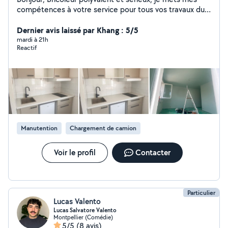
compétences à votre service pour tous vos travaux du
quotidien, petits ou grands. Mes compétences :
Bricolage en général Peinture intérieure / extérieure
Dernier avis laissé par Khang : 5/5
Plâtre, enduit, rebouchage, finitions Réparations
mardi à 21h
Reactif
diverses Dépannage et réparation machine à laver
Montage, démontage, petites installations Entretien et
améliorations de l'habitat Travail soigné Ponctuel et à
l'écoute Respect des délais Tarifs honnêtes N'hésitez
pas à me contacter, je réponds rapidement et je me
déplace avec plaisir pour vous aider
Manutention
Chargement de camion
Voir le profil
Contacter
Particulier
Lucas Valento
Lucas Salvatore Valento
Montpellier (Comédie)
5/5
(8 avis)