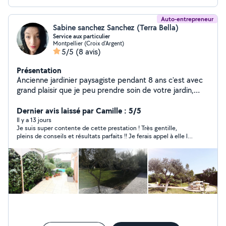
Auto-entrepreneur
Sabine sanchez Sanchez (Terra Bella)
Service aux particulier
Montpellier (Croix d'Argent)
5/5
(8 avis)
Présentation
Ancienne jardinier paysagiste pendant 8 ans c'est avec
grand plaisir que je peu prendre soin de votre jardin,
tant en entretien que création et vous apporter mon
expertise, je suis désormais en micro entreprise.
Dernier avis laissé par Camille : 5/5
J'effectue également diverses prestations variées de
Il y a 13 jours
Je suis super contente de cette prestation ! Très gentille,
petits bricolages, nettoyage et entretien de jardin
pleins de conseils et résultats parfaits !! Je ferais appel à elle la
déductibles des impôts. Je suis sur Montpellier avec
prochaine fois !
des horaires plutôt malléable. Au plaisir d'échanger avec
vous. Sabine