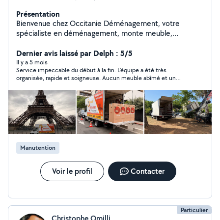
Présentation
Bienvenue chez Occitanie Déménagement, votre
spécialiste en déménagement, monte meuble,
transport et livraison à Montpellier et sur toute la
France. Forts de notre expérience et de notre
Dernier avis laissé par Delph : 5/5
connaissance approfondie de la région Occitanie, nous
Il y a 5 mois
Service impeccable du début à la fin. L’équipe a été très
vous offrons des services sur mesure pour faciliter votre
organisée, rapide et soigneuse. Aucun meuble abîmé et un
transition.
timing parfaitement respecté. Je referai appel à eux sans
hésiter !
Manutention
Voir le profil
Contacter
Particulier
Christophe Omilli