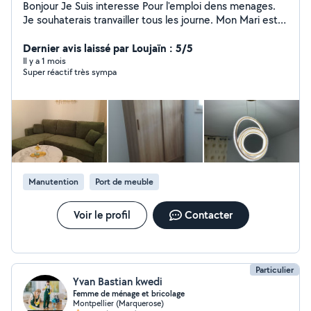
Bonjour Je Suis interesse Pour l'emploi dens menages.
Je souhaterais tranvailler tous les journe. Mon Mari est
interesse pour demenagement Merci
Dernier avis laissé par Loujaïn : 5/5
Il y a 1 mois
Super réactif très sympa
Manutention
Port de meuble
Voir le profil
Contacter
Particulier
Yvan Bastian kwedi
Femme de ménage et bricolage
Montpellier (Marquerose)