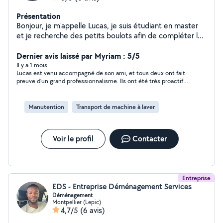
Présentation
Bonjour, je m'appelle Lucas, je suis étudiant en master
et je recherche des petits boulots afin de compléter les
fins de mois. Je suis ouvert à toutes propositions
quelles soient physiques (jardinage, ménage,
Dernier avis laissé par Myriam : 5/5
déménagement, montage de meuble) ou autres (garde
Il y a 1 mois
Lucas est venu accompagné de son ami, et tous deux ont fait
d'enfants, d'animaux). Je suis très motivé, sérieux et
preuve d’un grand professionnalisme. Ils ont été très proactifs,
honnête, le travail sera fait efficacement avec brio.
ont parfaitement suivi nos recommandations et ont su
travailler avec efficacité. Ils étaient présents sur le lieu du
rendez-vous en avance, ce qui a été particulièrement
Manutention
Transport de machine à laver
appréciable. Tous les deux se sont montrés très bienveillants,
aussi bien envers nous qu’envers notre mobilier, qu’ils ont
manipulé avec beaucoup de soin. Vous pouvez leur faire
confiance sans hésitation. Nous sommes pleinement satisfaits
Voir le profil
Contacter
de leur prestation et n’hésiterons pas à faire de nouveau appel
à leurs services si besoin.
Entreprise
EDS - Entreprise Déménagement Services
Déménagement
Montpellier (Lepic)
4,7/5
(6 avis)