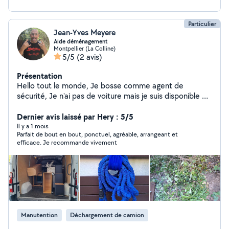
Particulier
Jean-Yves Meyere
Aide déménagement
Montpellier (La Colline)
5/5
(2 avis)
Présentation
Hello tout le monde, Je bosse comme agent de
sécurité, Je n'ai pas de voiture mais je suis disponible et
j'ai l'habitude de faire des déménagements, C'est avec
plaisir que je vous aiderai à déménager. je n'ai aucun
Dernier avis laissé par Hery : 5/5
problème pour porter des charges lourdes. je suis
Il y a 1 mois
Parfait de bout en bout, ponctuel, agréable, arrangeant et
également photographe amateur, je pratique quelques
efficace. Je recommande vivement
danses : le rock, bachata, west coast swing, à bientôt,
au plaisir de vous croiser a l'occasion ;)
Manutention
Déchargement de camion