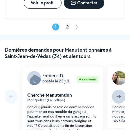
Voir le profil
Contacter
1
2
Page
suivante
Dernières demandes pour Manutentionnaires à
Saint-Jean-de-Védas (34) et alentours
Frederic D.
C
À convenir
postée le 22 juil.
p
Cherche Manutention
Cherche
Montpellier (La Colline)
Saussan
Bonjour, j'aurais besoin de deux personnes
Bonjour, s
pour monter nos meuble du garage à
minute je 
l'appartement du 3 eme sans ascenseur, ils
nous aider
sont tous dans leurs cartons d'origine et
14h à Sauss
neuf ? Ce serait pour la fin de la semaine