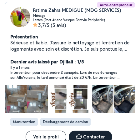
Auto-entrepreneur
Fatima Zahra MEDIGUE (MDG SERVICES)
Ménage
Lattes (Port Ariane Vasque Fontvin Périphérie)
3,7/5
(3 avis)
Présentation
Sérieuse et fiable. J'assure le nettoyage et l'entretien de
logements avec soin et discrétion. Je suis ponctuelle,
organisée et j'aime le travail bien fait. N'hésitez pas à
me contacter pour un service de qualité.
Dernier avis laissé par Djillali : 1/5
Il y a 1 mois
Intervention pour descendre 2 canapés. Lors de nos échanges
sur AlloVoisins, le tarif annoncé était de 20 €/h. L’intervention a
duré moins d’une heure et le montant convenu a été réglé.
Après la prestation, il m’a été demandé un supplément au motif
qu’une deuxième personne était présente, alors que cette
facturation n’avait jamais été annoncée ni convenue à l’avance.
Je regrette ce manque de transparence sur les tarifs. Pour ma
part, je préfère travailler avec des personnes qui annoncent
clairement leurs conditions avant l’intervention.
Manutention
Déchargement de camion
Voir le profil
Contacter