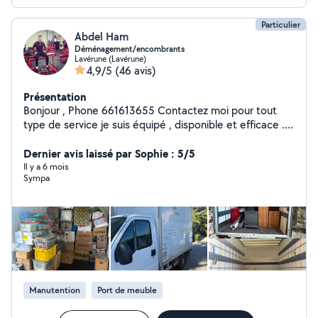
Particulier
Abdel Ham
Déménagement/encombrants
Lavérune (Lavérune)
4,9/5
(46 avis)
Présentation
Bonjour , Phone 661613655 Contactez moi pour tout
type de service je suis équipé , disponible et efficace .
Aide au déménagement / manutention / chargement et
déchargement /port de charges lourde/vide maison /
Dernier avis laissé par Sophie : 5/5
Debarassage encombrants, gravats , déchet vert Je suis
Il y a 6 mois
Sympa
également accompagné pour des missions un peu plus
complexes . Organisation de travail , propreté ,
réflexions et rapidité sont les points phares de mon
travail . Je reste à votre disposition pour discuter et
échanger sur vos projets
Manutention
Port de meuble