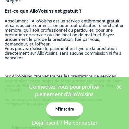
intégrés.
Est-ce que AlloVoisins est gratuit ?
Absolument ! AlloVoisins est un service entièrement gratuit
et sans aucune commission pour tout utilisateur cherchant un
membre, qu’il soit professionnel ou particulier, pour une
prestation de service ou une location de matériel. Payez
uniquement le prix de la prestation, fixé par vous,
demandeur, et l’offreur.
Vous pouvez réaliser le paiement en ligne de la prestation
directement sur AlloVoisins, sans aucune commission ni frais
bancaires.
Sur AlloVoisins, trouvez toutes les prestations de services
pour réaliser votre projet de Manutention sur la ville de Saint-
Jean-de-Védas (Zone d'Activite, Nord, Sud, Centre Ville)
Connectez-vous pour profiter
(Hérault)
pleinement d'AlloVoisins
Autres exemples de prestations réalisées par nos membres :
chargement de canapé, camion à vider, ..
M'inscrire
Carte
Déjà inscrit ? Me connecter
Villes proches