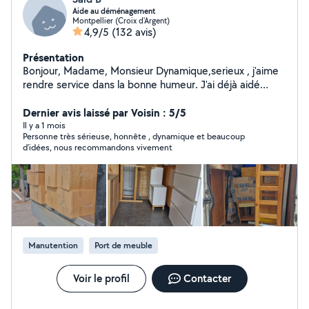
Aide au déménagement
Montpellier (Croix d'Argent)
4,9/5
(132 avis)
Présentation
Bonjour, Madame, Monsieur Dynamique,serieux , j'aime
rendre service dans la bonne humeur. J'ai déjà aidé
plusieurs particuliers pour déménager et et d'autres
tâches. J'ai l'habitude, bonne expérience dans ce
Dernier avis laissé par Voisin : 5/5
domaine de déménagement (machine a laver, canapé,
Il y a 1 mois
Personne très sérieuse, honnête , dynamique et beaucoup
et tous genres j ai un diable qui peut servir) Aide
d’idées, nous recommandons vivement
polyvalente que ce soit pour demonter ou remonter
des meubles, je m'adapte à vos besoins, Pour toutes
questions n'hésitez pas à me contacter.
Manutention
Port de meuble
Voir le profil
Contacter