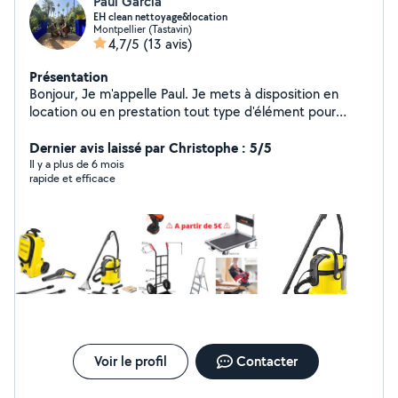
Paul Garcia
EH clean nettoyage&location
Montpellier (Tastavin)
4,7/5
(13 avis)
Présentation
Bonjour, Je m'appelle Paul. Je mets à disposition en
location ou en prestation tout type d'élément pour
nettoyer votre intérieur ou extérieur, afin de les
retrouver comme neuf! Donc n'hésitez pas à me
Dernier avis laissé par Christophe : 5/5
contacter.
Il y a plus de 6 mois
rapide et efficace
Voir le profil
Contacter