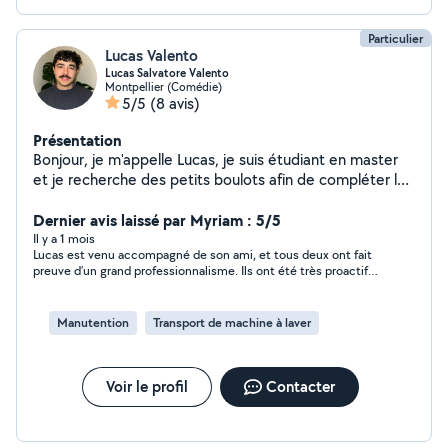
Particulier
Lucas Valento
Lucas Salvatore Valento
Montpellier (Comédie)
5/5
(8 avis)
Présentation
Bonjour, je m'appelle Lucas, je suis étudiant en master
et je recherche des petits boulots afin de compléter les
fins de mois. Je suis ouvert à toutes propositions
quelles soient physiques (jardinage, ménage,
Dernier avis laissé par Myriam : 5/5
déménagement, montage de meuble) ou autres (garde
Il y a 1 mois
Lucas est venu accompagné de son ami, et tous deux ont fait
d'enfants, d'animaux). Je suis très motivé, sérieux et
preuve d’un grand professionnalisme. Ils ont été très proactifs,
honnête, le travail sera fait efficacement avec brio.
ont parfaitement suivi nos recommandations et ont su
travailler avec efficacité. Ils étaient présents sur le lieu du
rendez-vous en avance, ce qui a été particulièrement
Manutention
Transport de machine à laver
appréciable. Tous les deux se sont montrés très bienveillants,
aussi bien envers nous qu’envers notre mobilier, qu’ils ont
manipulé avec beaucoup de soin. Vous pouvez leur faire
confiance sans hésitation. Nous sommes pleinement satisfaits
Voir le profil
Contacter
de leur prestation et n’hésiterons pas à faire de nouveau appel
à leurs services si besoin.