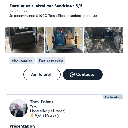
démonter/remonter des meubles, ou transporter vos
Dernier avis laissé par Sandrine : 5/5
affaires en toute sécurité. Je suis habitué aux
Il y a 1 mois
Je recommande à 100% Très efficace, sérieux, ponctuel
déménagements et je travaille toujours avec soin et
bonne humeur.
Manutention
Port de meuble
Voir le profil
Contacter
Particulier
Tomi Polena
Tomi
Montpellier (La Lironde)
5/5
(16 avis)
Présentation