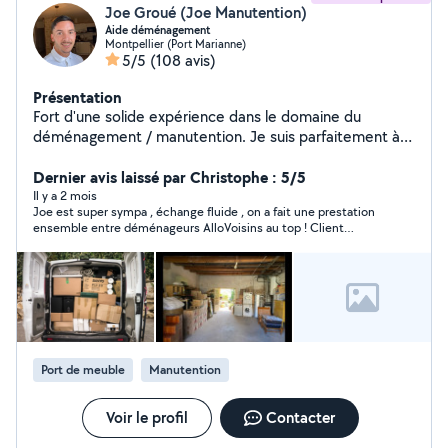
Joe Groué (Joe Manutention)
Aide déménagement
Montpellier (Port Marianne)
5/5
(108 avis)
Présentation
Fort d'une solide expérience dans le domaine du
déménagement / manutention. Je suis parfaitement à
l'aise avec ce type de mission. Disponible à tout
moment, je me tiens prêt à vous apporter mon aide.
Dernier avis laissé par Christophe : 5/5
N'hésitez pas à me contacter pour toute informations.
Il y a 2 mois
Joe est super sympa , échange fluide , on a fait une prestation
ensemble entre déménageurs AlloVoisins au top ! Client
heureux 😊💪🏻 Au plaisir de refaire le job ensemble !
Port de meuble
Manutention
Voir le profil
Contacter