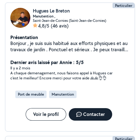
Particulier
Hugues Le Breton
Manutention ,
Saint-Jean-de-Cornies (Saint-Jean-de-Cornies)
4,8/5
(46 avis)
Présentation
Bonjour , je suis suis habitué aux efforts physiques et au
travaux de jardin . Ponctuel et sérieux . Je peux travailler
seul sans problème .
Dernier avis laissé par Annie : 5/5
Il y a 2 mois
A chaque demenagement, nous faisons appel à Hugues car
c'est le meilleur! Encore merci pour votre aide 🙏🙏👌👌
Port de meuble
Manutention
Voir le profil
Contacter
Particulier