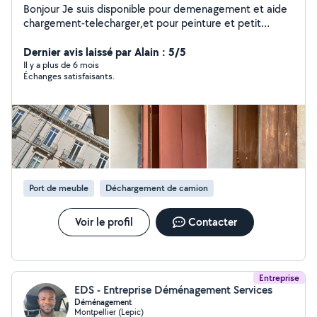
Bonjour Je suis disponible pour demenagement et aide
chargement-telecharger,et pour peinture et petit
travaux Tu peux me contacter Je suis disponible tous les
jours de la semaine Merci
Dernier avis laissé par Alain : 5/5
Il y a plus de 6 mois
Échanges satisfaisants.
Port de meuble
Déchargement de camion
Voir le profil
Contacter
Entreprise
EDS - Entreprise Déménagement Services
Déménagement
Montpellier (Lepic)