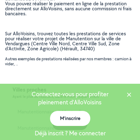
Vous pouvez réaliser le paiement en ligne de la prestation
directement sur AlloVoisins, sans aucune commission ni frais
bancaires.
Sur AlloVoisins, trouvez toutes les prestations de services
pour réaliser votre projet de Manutention sur la ville de
Vendargues (Centre Ville Nord, Centre Ville Sud, Zone
d'Activite, Zone Agricole) (Hérault, 34740)
Autres exemples de prestations réalisées par nos membres : camion à
vider, ..
Villes proches
Connectez-vous pour profiter
Ayant le plus de résultats, dans le même département
pleinement d'AlloVoisins
Manutentionnaires à Montpellier
M'inscrire
Carte
Manutentionnaires à Béziers
Déjà inscrit ? Me connecter