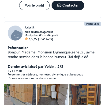
demande, n'hésitez pas à me contacter. Je vous
accompagne dans votre déménagement avec sérieux
Voir le profil
Contacter
et efficacité. À bientôt, Ayoub
Particulier
Said B
Aide au déménagement
Montpellier (Croix d'Argent)
4,9/5
(132 avis)
Présentation
Bonjour, Madame, Monsieur Dynamique,serieux , j'aime
rendre service dans la bonne humeur. J'ai déjà aidé
plusieurs particuliers pour déménager et et d'autres
tâches. J'ai l'habitude, bonne expérience dans ce
Dernier avis laissé par Voisin : 5/5
domaine de déménagement (machine a laver, canapé,
Il y a 1 mois
Personne très sérieuse, honnête , dynamique et beaucoup
et tous genres j ai un diable qui peut servir) Aide
d’idées, nous recommandons vivement
polyvalente que ce soit pour demonter ou remonter
des meubles, je m'adapte à vos besoins, Pour toutes
questions n'hésitez pas à me contacter.