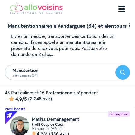
Manutentionnaires à Vendargues (34) et alentours
Livrer un meuble, transporter des cartons, vider un
camion... faites appel à un manutentionnaire à
proximité de chez vous pour vous. Postez votre
demande en 2 clics...
Manutention
Reche
à Vendargues (34)
45 Particuliers et 16 Professionnels répondent
-
4,9/5
(2 248 avis)
Profil boosté
Entreprise
Mathis Déménagement
Profil Coup de Cœur
Montpellier (Méric)
4,9/5
(356 avis)