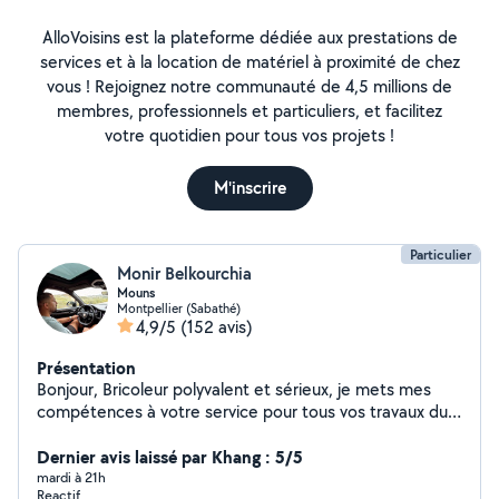
AlloVoisins est la plateforme dédiée aux prestations de
services et à la location de matériel à proximité de chez
vous ! Rejoignez notre communauté de 4,5 millions de
membres, professionnels et particuliers, et facilitez
votre quotidien pour tous vos projets !
M'inscrire
Particulier
Monir Belkourchia
Mouns
Montpellier (Sabathé)
4,9/5
(152 avis)
Présentation
Bonjour, Bricoleur polyvalent et sérieux, je mets mes
compétences à votre service pour tous vos travaux du
quotidien, petits ou grands. Mes compétences :
Bricolage en général Peinture intérieure / extérieure
Dernier avis laissé par Khang : 5/5
Plâtre, enduit, rebouchage, finitions Réparations
mardi à 21h
Reactif