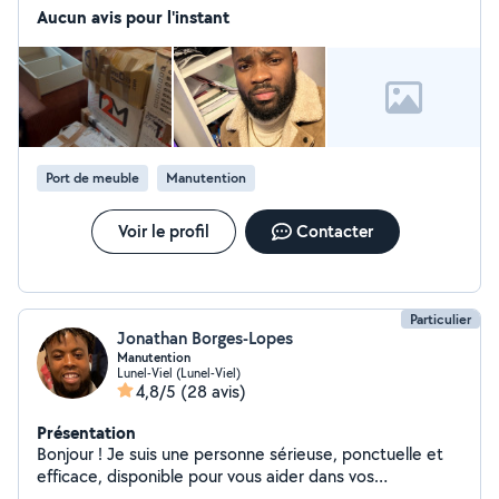
toute autre manutention. Je n'ai peut-être pas des bras
Aucun avis pour l'instant
de bodybuilder mais mes gros bras (même s'ils sont
tout minuscules ) sont prêts à vous donner un sérieux
coup de main ! Sérieux, motivé et ponctuel, je m'investis
toujours pour que le travail soit bien fait. N'hésitez pas à
me contacter si vous avez besoin d'aide. Ce sera un
plaisir de vous rendre service. À bientôt !
Port de meuble
Manutention
Voir le profil
Contacter
Particulier
Jonathan Borges-Lopes
Manutention
Lunel-Viel (Lunel-Viel)
4,8/5
(28 avis)
Présentation
Bonjour ! Je suis une personne sérieuse, ponctuelle et
efficace, disponible pour vous aider dans vos
déménagements, que ce soit pour porter des cartons,