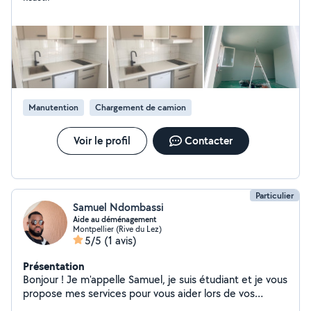
diverses Dépannage et réparation machine à laver
Montage, démontage, petites installations Entretien et
améliorations de l'habitat Travail soigné Ponctuel et à
l'écoute Respect des délais Tarifs honnêtes N'hésitez
pas à me contacter, je réponds rapidement et je me
déplace avec plaisir pour vous aider
Manutention
Chargement de camion
Voir le profil
Contacter
Particulier
Samuel Ndombassi
Aide au déménagement
Montpellier (Rive du Lez)
5/5
(1 avis)
Présentation
Bonjour ! Je m'appelle Samuel, je suis étudiant et je vous
propose mes services pour vous aider lors de vos
déménagements, le déplacement d'encombrants ou