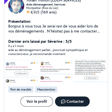
Yohan Trontin (LDEM SERVICES)
Aide-démenagement /services
Montpellier (Rive du Lez)
4,9/5
(169 avis)
Présentation
Bonjour à vous tous Je serai ravi de vous aider lors de
vos déménagements . N'hésitez pas à me contacter
pour tout conseil Ou demande d'aide au
déménagement A très bientôt pour de nouvelles
Dernier avis laissé par Séverine : 5/5
aventures Yohan
Il y a 1 mois
aide au déménagement parfait , ponctuel sympathique et
consciencieux. je recommande vivement.
Port de meuble
Manutention
Voir le profil
Contacter