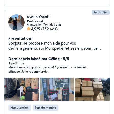
Particulier
Ayoub Yousfi
‘Profil expert’
Montpellier (Pont de Sète)
4,9/5
(132 avis)
Présentation
Bonjour, Je propose mon aide pour vos
déménagements sur Montpellier et ses environs. Je
peux vous aider pour : Aide physique au déménagement
(seul ou à plusieurs) Emballage de vos affaires dans des
Dernier avis laissé par Céline : 5/5
cartons Portage et manutention (meubles,
Il y a 2 mois
Merci beaucoup pour votre aide! Ayoub est ponctuel et
électroménager, canapés, etc.) Chargement et
efficace. Je le recommande .
déchargement Aide au débarras (caves, greniers, objets
volumineux) Pourquoi me choisir ? Personne ponctuelle,
fiable et respectueuse de vos affaires Habitué aux
déménagements (charges lourdes, organisation,
efficacité) Attitude sérieuse et soigneuse Échange clair
en amont pour éviter les mauvaises surprises Le tarif est
défini selon la durée, la pénibilité et le nombre de
Manutention
Port de meuble
personnes nécessaires. Pour toute question ou