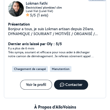
Lokman Fathi
Électricitien/ plombier/ clim
Lunel-Viel (Lunel-Viel)
5/5
(1 avis)
Présentation
Bonjour a tous, je suis Lokman artisan depuis 20ans.
DYNAMIQUE / SOURIANT / MOTIVÉE / ORGANISÉ /
POLYVALENT / PATIENT. J'interviens principalement sur
Montpellier, Nîmes et les village au alentours sur un
Dernier avis laissé par Oly : 5/5
raillons de 25 kilomètre . N'hésitez pas a me contacter
Il y a plus de 6 mois
Très sympa, souriant et efficace pour nous aider à décharger
pour toute demande dans le domaine de la plomberie,
notre camion de déménagement. Je referais sûrement appel à
électricité, bricolage et autres. Je serai ravi de vous
lui.
aider a réaliser vos projets.
Chargement de canapé
Manutention
Voir le profil
Contacter
À Propos d’AlloVoisins