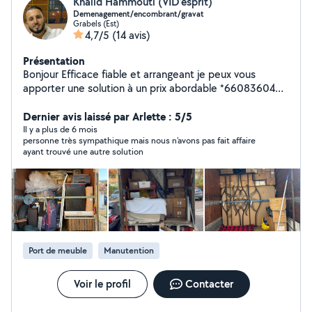
Khalid Hammouti (VID’esprit)
Demenagement/encombrant/gravat
Grabels (Est)
4,7/5
(14 avis)
Présentation
Bonjour Efficace fiable et arrangeant je peux vous
apporter une solution à un prix abordable *660836040
(phone) je suis disponible et équipé pour vos missions
de Demenagement /aide demenagement manutention
Dernier avis laissé par Arlette : 5/5
chargement déchargement mais aussi enlèvement
Il y a plus de 6 mois
personne très sympathique mais nous n'avons pas fait affaire
d'encombrants vide maison mise en déchèterie de
ayant trouvé une autre solution
mobilier déchets verts gravats N'hésitez pas à me
contacter
Port de meuble
Manutention
Voir le profil
Contacter