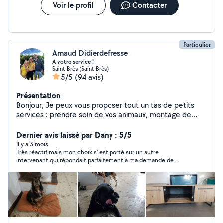
de vous aider dans vos projets.
Voir le profil
Contacter
Particulier
Arnaud Didierdefresse
A votre service !
Saint-Brès (Saint-Brès)
5/5
(94 avis)
Présentation
Bonjour, Je peux vous proposer tout un tas de petits
services : prendre soin de vos animaux, montage de
meubles, manutention, petits travaux, déplacements en
véhicule, faire des courses, aides aux devoirs,
Dernier avis laissé par Dany : 5/5
démarches administratives... Merci de votre confiance !
Il y a 3 mois
Très réactif mais mon choix s' est porté sur un autre
intervenant qui répondait parfaitement à ma demande de
prestations