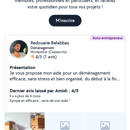
membres, professionnels et particuliers, et facilitez
votre quotidien pour tous vos projets !
M'inscrire
Auto-entrepreneur
Redouane Belabbas
Déménagement
Montpellier (Casseyrols)
4/5
(1 avis)
Présentation
Je vous propose mon aide pour un déménagement
efficace, sans stress et bien organisé, du début à la fin
Sérieux, ponctuel et motivé, je suis disponible seul ou
accompagné, selon vos besoins. Transport et
Dernier avis laissé par Amish : 4/5
manutention de cartons, Montage/démontage de
Il y a plus de 6 mois
Sympa et efficace , ravie de son aide !
meubles, Dégagement d'encombrants, Interventions à
Montpellier et alentours, Disponible 7j/7 horaires
souples et adaptables. Je m'adapte à votre budget et
vous propose un service soigneux, humain et fiable,
avec un tarif clair et juste. Contactez-moi pour un devis