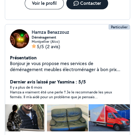
fort ni endurant. Je vous remercie, en espérant pouvoir
Voir le profil
Contacter
collaborer avec vous ! Ps : je ne peux pas répondre aux
demandes privées avec une localisation à plus de 20km
!
Particulier
Hamza Benazzouz
Déménagement
Montpellier (Alco)
5/5
(2 avis)
Présentation
Bonjour je vous propose mes services de
déménagement meubles électroménager à bon prix
Cordialement
Dernier avis laissé par Yasmina : 5/5
Il y a plus de 6 mois
Hamza a vraiment été une perle !! Je le recommande les yeux
fermés. Il m'a aidé pour un problème que je pensais
inextricable. T'es vraiment un bon, Hamza ! Et en plus, sympa !