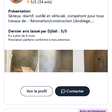
5/5
(34 avis)
Présentation
Sérieux, réactif, outillé et véhiculé, compétent pour tous
travaux de: - Rénovation/construction (doublage,
cloisons, niches/ameublement, verrières, etc.) -
Peinture et sols (pose de lino, parquet, etc.) - Création
Dernier avis laissé par Djilali : 5/5
meubles et dressing sur mesure - Carrelage, faïence -
Il y a plus de 6 mois
Prestation parfaite conforme à mes attentes
Installation de menuiseries Etc.
Voir le profil
Contacter
Auto-entrepreneur