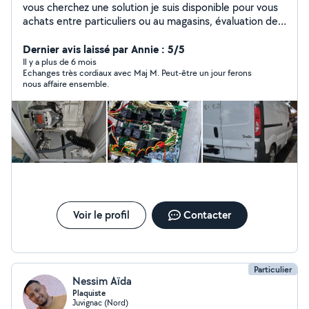
vous cherchez une solution je suis disponible pour vous
achats entre particuliers ou au magasins, évaluation de
déchets et tout services montage de meuble montage
cuisine changement mitigeur chasse d'eau pose des
Dernier avis laissé par Annie : 5/5
tringles a rideau support tv étagère suspendu réparation
Il y a plus de 6 mois
Echanges très cordiaux avec Maj M. Peut-être un jour ferons
d'objets etc polyvalent nettoyage de terrasse et de
nous affaire ensemble.
façade Un peu de mécanique et carrosserie a bientôt
j'espère
Voir le profil
Contacter
Particulier
Nessim Aïda
Plaquiste
Juvignac (Nord)