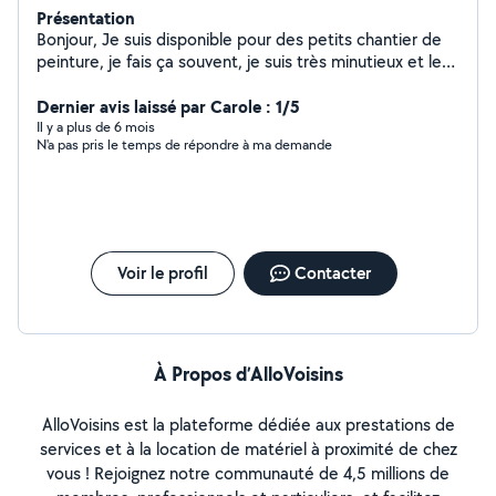
Présentation
Bonjour, Je suis disponible pour des petits chantier de
peinture, je fais ça souvent, je suis très minutieux et le
travail sera bien fait. Je peux également monter vos
meubles et autres petits bricolages. N'hésitez pas à me
Dernier avis laissé par Carole : 1/5
contacter!
Il y a plus de 6 mois
N'a pas pris le temps de répondre à ma demande
Voir le profil
Contacter
À Propos d’AlloVoisins
AlloVoisins est la plateforme dédiée aux prestations de
services et à la location de matériel à proximité de chez
vous ! Rejoignez notre communauté de 4,5 millions de