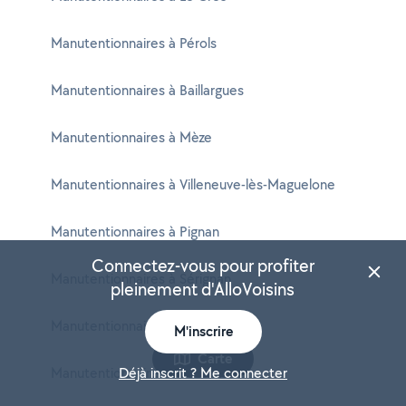
Manutentionnaires à Pérols
Manutentionnaires à Baillargues
Manutentionnaires à Mèze
Manutentionnaires à Villeneuve-lès-Maguelone
Manutentionnaires à Pignan
Connectez-vous pour profiter
Manutentionnaires à Sérignan
pleinement d'AlloVoisins
Manutentionnaires à Vendargues
M'inscrire
Carte
Manutentionnaires à Pézenas
Déjà inscrit ? Me connecter