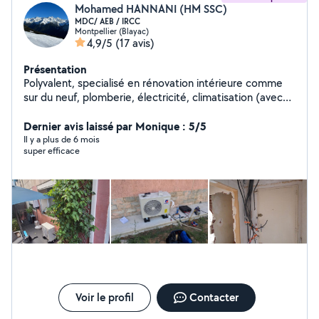
Mohamed HANNANI (HM SSC)
MDC/ AEB / IRCC
Montpellier (Blayac)
4,9/5
(17 avis)
Présentation
Polyvalent, specialisé en rénovation intérieure comme
sur du neuf, plomberie, électricité, climatisation (avec
agrément), placoplatre, (carrelage, peinture...) Montage
dressing, cuisine, fenêtre, volets, portes, meubles.
Dernier avis laissé par Monique : 5/5
Dépannage fibre optique.
Il y a plus de 6 mois
super efficace
Voir le profil
Contacter