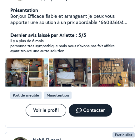
Présentation
Bonjour Efficace fiable et arrangeant je peux vous
apporter une solution à un prix abordable *660836040
(phone) je suis disponible et équipé pour vos missions
de Demenagement /aide demenagement manutention
Dernier avis laissé par Arlette : 5/5
chargement déchargement mais aussi enlèvement
Il y a plus de 6 mois
personne très sympathique mais nous n'avons pas fait affaire
d'encombrants vide maison mise en déchèterie de
ayant trouvé une autre solution
mobilier déchets verts gravats N'hésitez pas à me
contacter
Port de meuble
Manutention
Voir le profil
Contacter
Particulier