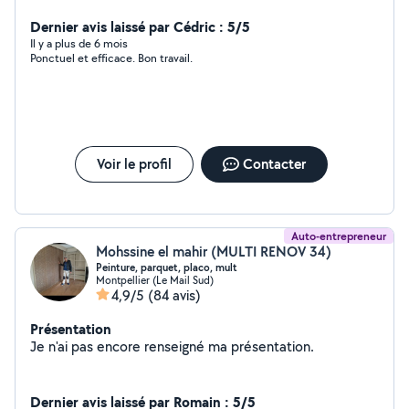
trajet déplacement, tout genre d'enduit est posé de
revêtement intérieur,depuis 2008 beaucoup de
Dernier avis laissé par Cédric : 5/5
compétences et de formation acquise certifie mes
Il y a plus de 6 mois
Ponctuel et efficace. Bon travail.
service ( peintre ,façade, enduit , montage de mur
parpaing et brique, mur de clôture ,montage siporex,
montage de d'échafaudage,ferraillages, coffrage , placo
décoration, stucco tadelakt peinture peinture platinium
.Bricole beaucoup minutieux ponctuel et autonome tarif
très raisonnable n'hésite pas en cas de besoin .
Voir le profil
Contacter
Auto-entrepreneur
Mohssine el mahir (MULTI RENOV 34)
Peinture, parquet, placo, mult
Montpellier (Le Mail Sud)
4,9/5
(84 avis)
Présentation
Je n'ai pas encore renseigné ma présentation.
Dernier avis laissé par Romain : 5/5