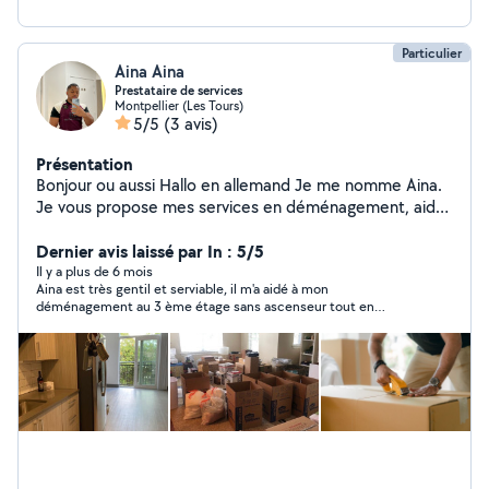
Particulier
Aina Aina
Prestataire de services
Montpellier (Les Tours)
5/5
(3 avis)
Présentation
Bonjour ou aussi Hallo en allemand Je me nomme Aina.
Je vous propose mes services en déménagement, aides
physiques diverses, la garde de vos animaux de
compagnie, le transport de colis, partenaire de sport
Dernier avis laissé par In : 5/5
ainsi que d'autres services tels que serveur, hôte,
Il y a plus de 6 mois
Aina est très gentil et serviable, il m'a aidé à mon
nettoyage de salle, etc...basé sur Montpellier. Je parle
déménagement au 3 ème étage sans ascenseur tout en
français, anglais et allemand donc je peux m'adapter à
gardant la sourire et la bonne humeur. je le recommande
vos préférences linguistiques sans problème. Mais aussi
vivement.
vous apporter mon aide dans la traduction des 2 autres
langues. Mes disponibilités : 7jours/7 . Je peux
m'adapter en fonction de vos horaires car le client est
roi :) Je réponds très rapidement donc n'hésitez pas à
me contacter Cordialement.