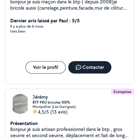
bonjour je suis maçon dans le btp ( depuis 2008)je
bricole aussi (carrelage,peinture,facade,mur de clôture
en parpaing ou en brique, parquet montage de meuble
en kit je fait de laide au déménagement en cas ou il faut
Dernier avis laissé par Paul : 5/5
porter des charge lourd pose de papier peint tout ce
Il y a plus de 6 mois
tres bien
travail deja effectuer avec experience . pose de tuiles
toiture charpente) travail très satisfaisant. nettoyage
chantier + mécanique auto 2 ans d'expérience
Voir le profil
Contacter
Entreprise
Jérémy
BTP PRO bricoles 100%
Montpellier (Les Garrigues)
4,5/5
(13 avis)
Présentation
Bonjour je suis artisan professionnel dans le btp , gros
oeuvre et second oeuvre, déplacement et fait de long