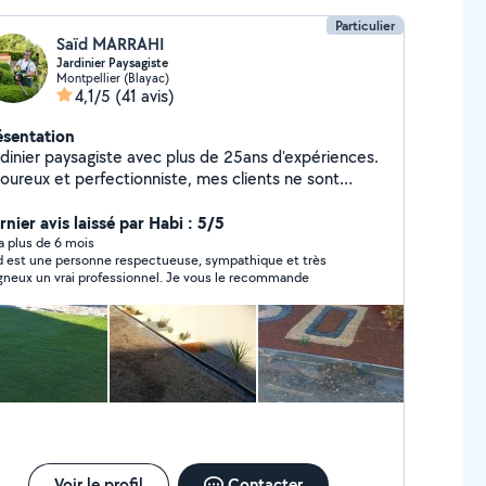
Particulier
Saïd MARRAHI
Jardinier Paysagiste
Montpellier (Blayac)
4,1/5
(41 avis)
ésentation
rdinier paysagiste avec plus de 25ans d'expériences.
goureux et perfectionniste, mes clients ne sont
ais déçu par mon travail. J'effectue aussi des
tites maçonnerie, pose de carrelage et de parquet,
nier avis laissé par Habi : 5/5
inture, pose de placo, petits travaux électriques
y a plus de 6 mois
rsonne respectueuse, sympathique et très
d'arrosage automatique -
soigneux un vrai professionnel. Je vous le recommande
ntage de plantes, d'arbres, de buissons - Élagage -
e de parquet - Pose de carrelage - Taille de haies -
se gazon synthétique - Tondre le gazon -
broussailleuse - Coupe d'arbres et de buissons -
tits travaux de maçonnerie - Peinture mur - Petites
icoles électrique - Pose de placo
Voir le profil
Contacter