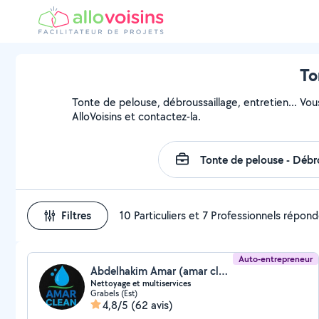
To
Tonte de pelouse, débroussaillage, entretien... Vou
AlloVoisins et contactez-la.
Filtres
10 Particuliers et 7 Professionnels répon
Auto-entrepreneur
Abdelhakim Amar (amar clean)
Nettoyage et multiservices
Grabels (Est)
4,8/5
(62 avis)