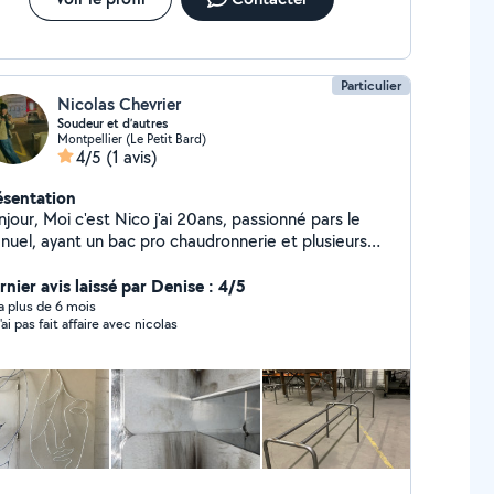
Particulier
Nicolas Chevrier
Soudeur et d’autres
Montpellier (Le Petit Bard)
4/5
(1 avis)
ésentation
 Nico j'ai 20ans, passionné pars le
nuel, ayant un bac pro chaudronnerie et plusieurs
ériences sur l'acier,inox,aluminium, ou encore le
lyéthylène. J'aime toucher à tout à tout essayant
rnier avis laissé par Denise : 4/5
tre de plus en plus polyvalent.
y a plus de 6 mois
'ai pas fait affaire avec nicolas