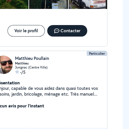
Voir le profil
Contacter
Particulier
Matthieu Poullain
Matthieu
Juvignac (Centre Ville)
-/5
ésentation
njour, capable de vous aidez dans quasi toutes vos
soins, jardin, bricolage, ménage etc. Très manuel
ant pas mal de matos.
cun avis pour l'instant