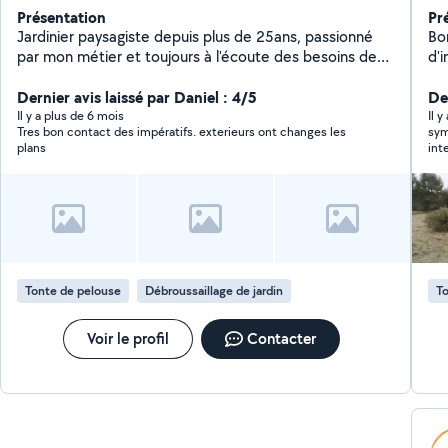
Présentation
Pr
Jardinier paysagiste depuis plus de 25ans, passionné
Bon
par mon métier et toujours à l'écoute des besoins de
d'
mes clients. Je propose mes services pour tout types
pot
de travaux de jardin: - Entretien régulier (tonte, taille de
Dernier avis laissé par Daniel : 4/5
aucun 
Der
haies, désherbage, coupe d'abres ect.) - Création et
bi
Il y a plus de 6 mois
Il 
Tres bon contact des impératifs. exterieurs ont changes les
sym
aménagement d'espaces verts - Nettoyage de terrain,
vot
plans
int
élagage, plantations, débrouillage etc. En complément
je réalise également des petits travaux de maçonnerie,
pose de carrelage, faïence, terrasse et enfin quelques
petits bricolage et réparation diverses. Sérieux et
minutieux, je mets mon savoir-faire à votre service.
N'hésitez pas à me contacter pour un devis ou un
conseil, je me déplace volontiers.
Tonte de pelouse
Débroussaillage de jardin
To
Voir le profil
Contacter