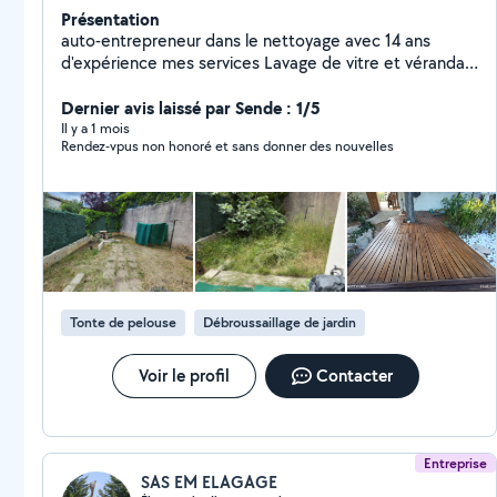
Présentation
auto-entrepreneur dans le nettoyage avec 14 ans
d'expérience mes services Lavage de vitre et véranda
Nettoyage bureau et appartement Nettoyage fin de
chantier Nettoyage après déménagement Shampoing
Dernier avis laissé par Sende : 1/5
moquette Auto Nettoyage intérieur aspiration
Il y a 1 mois
Rendez-vpus non honoré et sans donner des nouvelles
Nettoyage siège tapis Rénovation des phares Bricolage
Montage de meuble Peinture petits travaux Jardinage
Débroussaillage Paillage Nettoyage Disponible sur
Montpellier et ses alentours
Tonte de pelouse
Débroussaillage de jardin
Voir le profil
Contacter
Entreprise
SAS EM ELAGAGE