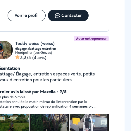
Voir le profil
Contacter
Auto-entrepreneur
Teddy weiss (weiss)
élagage abattage entretien
Montpellier (Les Grèzes)
3,3/5
(4 avis)
ésentation
attage/ Élagage, entretien espaces verts, petits
vaux d entretien pour les particuliers
nier avis laissé par Mazella : 2/5
y a plus de 6 mois
station annulée le matin même de l'intervention par le
stataire avec proposition de replanification 4 semaines plus
 ...