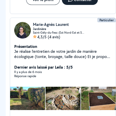
Particulier
Marie-Agnès Laurent
Jardinière
Saint-Gély-du-Fesc (Est Nord-Est et Sud-Est)
4,3/5
(4 avis)
Présentation
Je réalise l'entretien de votre jardin de manière
écologique (tonte, broyage, taille douce) Et je propose
aussi des initiations à la permaculture pour pouvoir le
mettre en place chez vous et profiter d un jardin
Dernier avis laissé par Leila : 5/5
durable, nourricier et esthétique ! Le tout est
Il y a plus de 6 mois
Réponse rapide
déductible de vos impôts à -50% Profitez en !