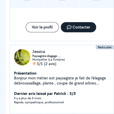
maintenir votre vélo en parfait état. Chez PIC RIDE,
votre satisfaction et votre sécurité sont ma priorité.
Voir le profil
Contacter
Particulier
Jessica
Paysagiste élagage ....
Montpellier (La Fontaine)
3/5
(2 avis)
Présentation
Bonjour mon métier est paysagiste je fait de l'élagage
debroussaillage, plante , coupe de grand arbres
entretien des jardins désherbage ect....
Dernier avis laissé par Patrick : 5/5
Il y a plus de 6 mois
Rapide, sympathique, professionnel