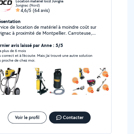
Location materiel locd Juvigna
Juvignac (Nord)
4,6/5
(64 avis)
ésentation
rvice de location de matériel à moindre coût sur
ignac à proximité de Montpellier. Carroteuse,
ampouineuse, fendeuse à bûches, perforateur,
afe, mitrailleuse ba13, marteau piqueur... plus de 100
rnier avis laissé par Anne : 5/5
férences entre 2 à 4x moins cher que la concurrence
y a plus de 6 mois
s correct et à l'écoute. Mais j'ai trouvé une autre solution
Nous vous conseillons également pour vos
s proche de chez moi.
avaux, nous pouvons également nous déplacer sur
ce afin de réaliser un devis gratuitement pour tous
s travaux. Alors n'hésitez plus! Contactez nous LOCD
Voir le profil
Contacter