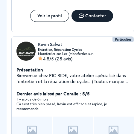
Voir le profil
Contacter
Particulier
Kevin Salvat
Entretien, Réparation Cycles
Montferrier-sur-Lez (Montferrier-sur-Lez)
4,8/5
(28 avis)
Présentation
Bienvenue chez PIC RIDE, votre atelier spécialisé dans
l'entretien et la réparation de cycles. (Toutes marques)
Situé au cœur de Montferrier sur lez , mon atelier, est
dédié à tous les passionnés de vélo. Mes services : -
Dernier avis laissé par Coralie : 5/5
Entretiens et réparations à la carte et aux forfaits -
Il y a plus de 6 mois
Ça s’est très bien passé, Kevin est efficace et rapide, je
Installation d'accessoires spécifiques (selles, guidons,
recommande
porte-bagages, etc.) - Nettoyage en profondeur du
vélo - Conseils sur les améliorations de la pratique du
vélo avec un handicap Contactez-moi pour un
diagnostic et découvrez comment je peux vous aider à