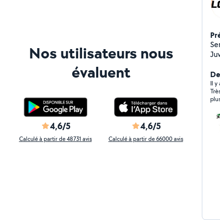
Pr
Se
Nos utilisateurs nous
Juv
sh
évaluent
gir
De
ré
Il 
Trè
SUR Locd fr 
plu
tr
pla
vo
4,6/5
4,6/5
FR
Calculé à partir de 48731 avis
Calculé à partir de 66000 avis