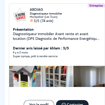
Entreprise
ABDIAG
Diagnostiqueur immobilier
Montpellier (Les Tours)
5/5
(74 avis)
Présentation
Diagnostiqueur immobilier Avant vente et avant
location (DPE Diagnostic de Performance Energétique,
Electricité, amiante, plomb, gaz, termite, ERP, Mesure
Loi Carrez et Loi Boutin) Disponible pour étudier vos
Dernier avis laissé par Ahlam : 5/5
différentes sollicitations! À très bientôt!
Il y a 5 mois
Super sympa, prêt à rendre service
Voir le profil
Contacter