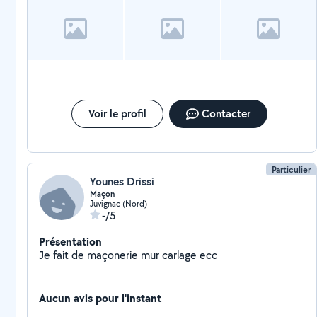
Voir le profil
Contacter
Particulier
Younes Drissi
Maçon
Juvignac (Nord)
-/5
Présentation
Je fait de maçonerie mur carlage ecc
Aucun avis pour l'instant