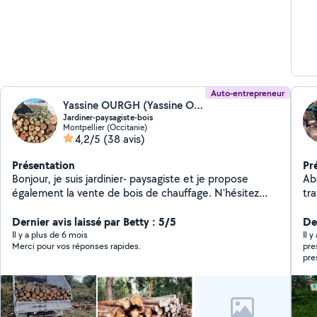
Auto-entrepreneur
Yassine OURGH (Yassine OURGH)
Jardiner-paysagiste-bois
Montpellier (Occitanie)
4,2/5
(38 avis)
Présentation
Pr
Bonjour, je suis jardinier- paysagiste et je propose
Ab
également la vente de bois de chauffage. N'hésitez
tra
pas a me contacter pour plus d'information. Devis sur
demande
Dernier avis laissé par Betty : 5/5
Der
Il y a plus de 6 mois
Il 
Merci pour vos réponses rapides.
pre
pre
tard