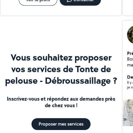
personne qui cherche quelqu’un de compétent, sérieux et
humainement très sympathique. Je referai appel à toi sans
hésiter. Encore merci.
Pr
Vous souhaitez proposer
Bonjour, Moi c'est
ma
vos services de Tonte de
exp
po
De
pelouse - Débroussaillage ?
d'ê
Il 
je n
Inscrivez-vous et répondez aux demandes près
de chez vous !
Proposer mes services