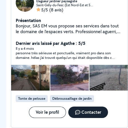
Élagueur jardiner paysagiste
Saint-Gély-du-Fesc (Est Nord-Est et Sud-Est)
5/5
(8 avis)
Présentation
Bonjour, SAS EM vous propose ses services dans tout
le domaine de l'espaces verts. Professionnel aguerri,
notre mission est de vous accompagner dans tout vos
projets. -Elagage d'entretien ou de prévention aux
Dernier avis laissé par Agathe : 5/5
risques -Abattage de toutes tailles, en rétention si
Il y a 4 mois
personne très sérieuse et ponctuelle, vraiment pro dans son
danger à proximité, nacelle à voir si nécessaire. -
domaine. hélas j'ai trouvé quelqu'un qui était disponible dès ce
Cerclage de palmier. -Entretien parc, jardin, forêt et
matin.
terrain -Debroussaillage ronce, herbes hautes, friche -
Tonte avec tracteur autoporté -Taille de haie -
Debroussaillement OLD( études anti feu pour protéger
vos bâtiments, maisons, terrains etc..) -Création de
treille -Toiture végétalisé -Gestion des végétaux,
possibilité de broyé avec broyeur autotractée pour les
Tonte de pelouse
Débroussaillage de jardin
accès les plus difficiles -Bucheronnage -Interventions
d'urgence à toutes heures. Et bien plus encore.
Couverts avec une responsabilité civile professionnelle.
Voir le profil
Contacter
Aucune surprise. Vous pouvez bénéficier d'un crédit
d'impôt allant jusqu'à 50%. Siret 993 441 468