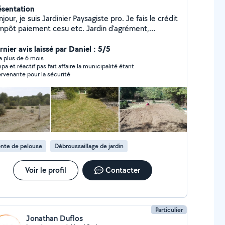
ésentation
jour, je suis Jardinier Paysagiste pro. Je fais le crédit
impôt paiement cesu etc. Jardin d'agrément,
ager, débrousaillage, taille de haie, élagage n'ont
sercrets pour moi ! Je suis expérimenté et très
nier avis laissé par Daniel : 5/5
en équipé. Rencontrons nous pour évaluer ensemble
y a plus de 6 mois
pa et réactif pas fait affaire la municipalité étant
re besoin !
ervenante pour la sécurité
nte de pelouse
Débroussaillage de jardin
Voir le profil
Contacter
Particulier
Jonathan Duflos