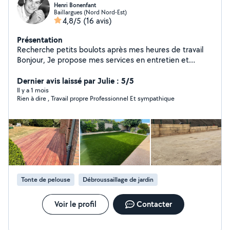
Henri Bonenfant
Baillargues (Nord Nord-Est)
4,8/5
(16 avis)
Présentation
Recherche petits boulots après mes heures de travail
Bonjour, Je propose mes services en entretien et
création d'espaces verts après mes journées de travail.
Plus de 10 ans d'expérience dans les parcs et jardins
Dernier avis laissé par Julie : 5/5
Entretien : tonte, taille, désherbage, nettoyage Création
Il y a 1 mois
Rien à dire , Travail propre Professionnel Et sympathique
: aménagement, plantations, conseils Travail sérieux,
soigné et autonome Basé à Brignais, je peux me
déplacer aux alentours. N'hésitez pas à me contacter
en message privé pour plus d'informations ou pour un
devis
Tonte de pelouse
Débroussaillage de jardin
Voir le profil
Contacter