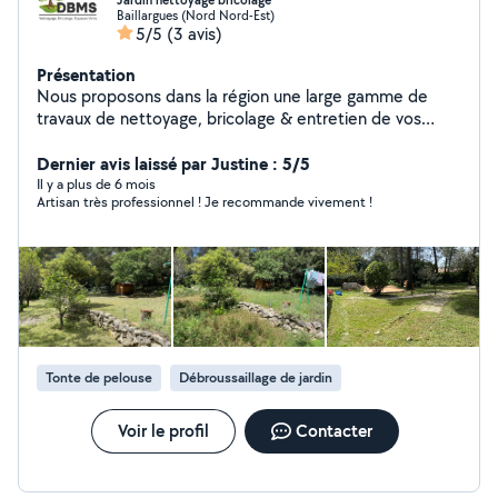
Jardin nettoyage bricolage
Baillargues (Nord Nord-Est)
5/5
(3 avis)
Présentation
Nous proposons dans la région une large gamme de
travaux de nettoyage, bricolage & entretien de vos
espaces verts adaptés à vos besoins spécifiques, sur
simple demande, avec un devis gratuit préalable
Dernier avis laissé par Justine : 5/5
Il y a plus de 6 mois
Artisan très professionnel ! Je recommande vivement !
Tonte de pelouse
Débroussaillage de jardin
Voir le profil
Contacter