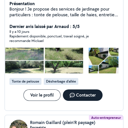
Présentation
Bonjour ! Je propose des services de jardinage pour
particuliers : tonte de pelouse, taille de haies, entretien
général du jardin, désherbage, petits travaux extérieurs
etc. Je suis sérieux, ponctuel et je travaille avec soin.
Dernier avis laissé par Arnaud : 5/5
Que ce soit pour un entretien régulier ou un coup de
Il y a 10 jours
Rapidement disponible, ponctuel, travail soigné, je
main ponctuel, je m'adapte à vos besoins. Si vous
recommande Mickael
cherchez quelqu'un de fiable pour votre jardin, je suis
disponible ! N'hésitez pas à me contacter pour un devis
gratuit ou plus d'infos.
Tonte de pelouse
Désherbage d'allée
Voir le profil
Contacter
Auto-entrepreneur
Romain Gaillard (plein’R paysage)
Paysagiste