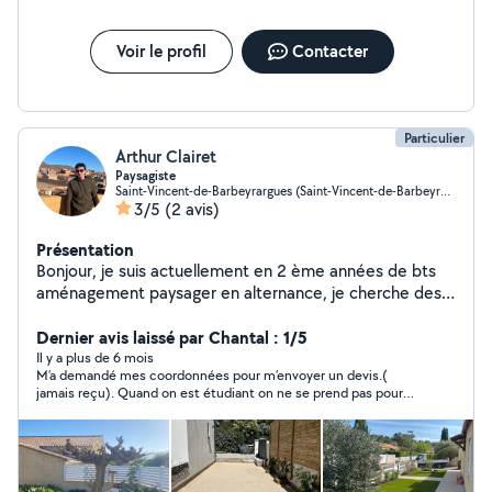
Voir le profil
Contacter
Particulier
Arthur Clairet
Paysagiste
Saint-Vincent-de-Barbeyrargues (Saint-Vincent-de-Barbeyrargues)
3/5
(2 avis)
Présentation
Bonjour, je suis actuellement en 2 ème années de bts
aménagement paysager en alternance, je cherche des
petits travaux dans les jardins à Montpellier et ses
alentours pour compléter mes fins de journées et mes
Dernier avis laissé par Chantal : 1/5
week-ends ( entretient de jardin, petit élagage et
Il y a plus de 6 mois
M’a demandé mes coordonnées pour m’envoyer un devis.(
création de jardin )
jamais reçu). Quand on est étudiant on ne se prend pas pour
un chef d’entreprise…