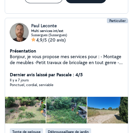
Particulier
Paul Leconte
Multi services int/ext
Sussargues (Sussargues)
4,9/5
(20 avis)
Présentation
Bonjour, je vous propose mes services pour : - Montage
de meubles -Petit travaux de bricolage en tout genre -
Remplacement de robineterie -Débrousaillage -Petite
taille de haie -Nettoyage karcher Parlez moi de votre
Dernier avis laissé par Pascale : 4/5
projet , j étudierai la faisabilité en fonction de mes
Il y a 7 jours
Ponctuel, cordial, serviable
compétences
Tonte de pelouse
Débroussaillage de jardin