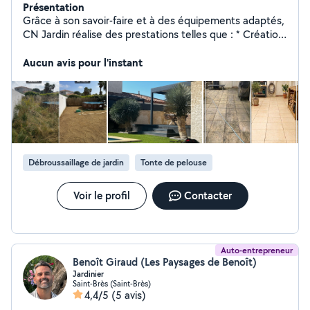
Présentation
Grâce à son savoir-faire et à des équipements adaptés,
CN Jardin réalise des prestations telles que : * Création
et aménagement de jardins. * Terrassement et
préparation de terrains. * Plantation d'arbres, d'arbustes
Aucun avis pour l'instant
et de haies. * Engazonnement (gazon semé ou en
rouleaux). * Pose de clôtures, bordures et allées. *
Entretien des espaces verts : tonte, taille, désherbage,
débroussaillage et élagage. CN Jardin met un point
d'honneur à fournir un travail de qualité, dans le respect
des délais, de l'environnement et des attentes de ses
clients. L'entreprise privilégie des solutions durables et
Débroussaillage de jardin
Tonte de pelouse
personnalisées afin de créer des extérieurs esthétiques,
fonctionnels et faciles à entretenir.
Voir le profil
Contacter
Auto-entrepreneur
Benoît Giraud (Les Paysages de Benoît)
Jardinier
Saint-Brès (Saint-Brès)
4,4/5
(5 avis)