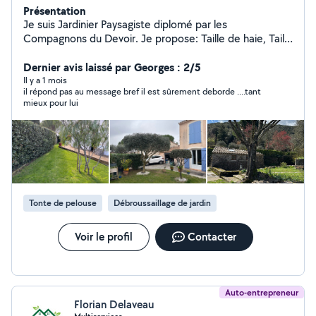
Présentation
Je suis Jardinier Paysagiste diplomé par les
Compagnons du Devoir. Je propose: Taille de haie, Taille
d'arbre, Desherbage, Debroussaillage, Tonte de gazon,
Elagage, Plantation.
Dernier avis laissé par Georges : 2/5
Il y a 1 mois
il répond pas au message bref il est sûrement deborde ....tant
mieux pour lui
Tonte de pelouse
Débroussaillage de jardin
Voir le profil
Contacter
Auto-entrepreneur
Florian Delaveau