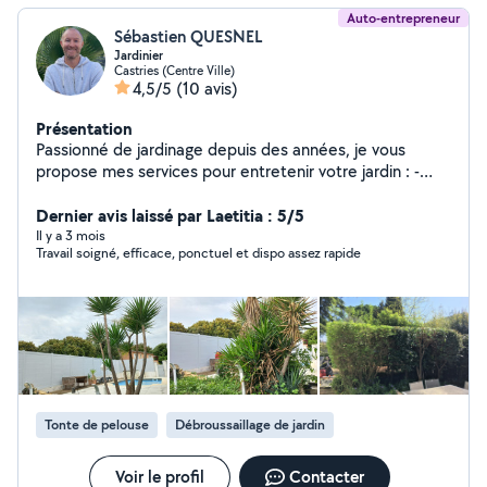
Auto-entrepreneur
Sébastien QUESNEL
Jardinier
Castries (Centre Ville)
4,5/5
(10 avis)
Présentation
Passionné de jardinage depuis des années, je vous
propose mes services pour entretenir votre jardin : -
Tonte/Débroussaillage/Taille d'arbustes et de plantes -
Plantation/Création de potager -Arrosage/Installation
Dernier avis laissé par Laetitia : 5/5
de goutte à goutte -Regarnissage de gazon -Nettoyage
Il y a 3 mois
Travail soigné, efficace, ponctuel et dispo assez rapide
haute pression (murs, terrasses,...) -Nourrissage des
animaux -Entretien annuel du jardin possible.
Tonte de pelouse
Débroussaillage de jardin
Voir le profil
Contacter