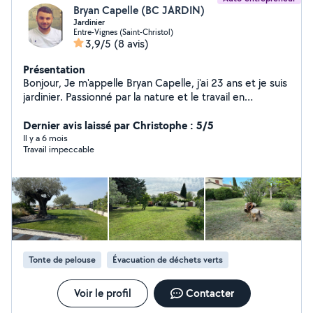
Bryan Capelle (BC JARDIN)
Jardinier
Entre-Vignes (Saint-Christol)
3,9/5
(8 avis)
Présentation
Bonjour, Je m'appelle Bryan Capelle, j'ai 23 ans et je suis
jardinier. Passionné par la nature et le travail en
extérieur, je propose mes services pour prendre soins
de vos extérieurs tout au long de l'année. Tonte de
Dernier avis laissé par Christophe : 5/5
pelouse, taille de haies, débroussaillage, désherbage,
Il y a 6 mois
Travail impeccable
élagage, nettoyage de massifs, ramassage de feuilles Je
m'adapte à vos besoins, que ce soit pour un entretien
ponctuel ou régulier. Basé à Lunel, je me déplace à
domicile pour vous offrir un service sérieux, soigné et de
confiance. N'hésitez pas à me contacter pour un devis
gratuit ou pour toute question.
Tonte de pelouse
Évacuation de déchets verts
Voir le profil
Contacter