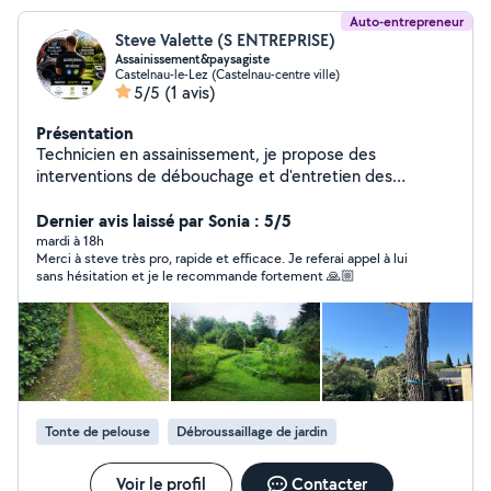
Auto-entrepreneur
Steve Valette (S ENTREPRISE)
Assainissement&paysagiste
Castelnau-le-Lez (Castelnau-centre ville)
5/5
(1 avis)
Présentation
Technicien en assainissement, je propose des
interventions de débouchage et d'entretien des
canalisations avec sérieux et réactivité. En complément,
je réalise également des travaux de paysagisme et
Dernier avis laissé par Sonia : 5/5
d'entretien des espaces verts. Travail soigné, devis
mardi à 18h
Merci à steve très pro, rapide et efficace. Je referai appel à lui
gratuit et disponibilité en dehors de mes horaires de
sans hésitation et je le recommande fortement 🙏🏼
travail.
Tonte de pelouse
Débroussaillage de jardin
Voir le profil
Contacter