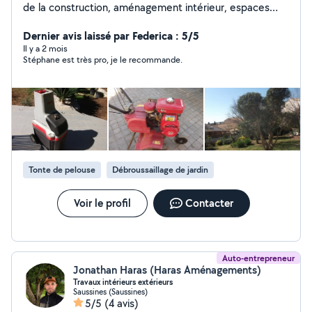
de la construction, aménagement intérieur, espaces
verts, automobile. loc de matériel possible de petits
outillages.
Dernier avis laissé par Federica : 5/5
Il y a 2 mois
Stéphane est très pro, je le recommande.
Tonte de pelouse
Débroussaillage de jardin
Voir le profil
Contacter
Auto-entrepreneur
Jonathan Haras (Haras Aménagements)
Travaux intérieurs extérieurs
Saussines (Saussines)
5/5
(4 avis)