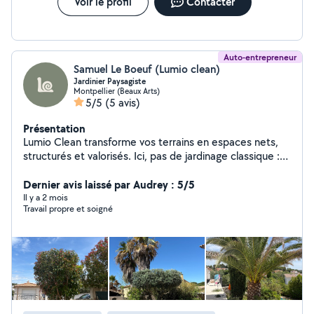
Voir le profil
Contacter
Auto-entrepreneur
Samuel Le Boeuf (Lumio clean)
Jardinier Paysagiste
Montpellier (Beaux Arts)
5/5
(5 avis)
Présentation
Lumio Clean transforme vos terrains en espaces nets,
structurés et valorisés. Ici, pas de jardinage classique :
chaque intervention est pensée pour créer un résultat
visuel clair, propre et durable. Terrains envahis,
Dernier avis laissé par Audrey : 5/5
extérieurs négligés, zones laissées à l'abandon nous
Il y a 2 mois
Travail propre et soigné
reprenons le contrôle pour redonner forme et lisibilité à
votre espace. Objectif : transformer votre extérieur en
un véritable espace de vie. Envoyez-nous votre terrain,
on vous montre ce qu'il peut devenir. Instagram :
@lumio.clean