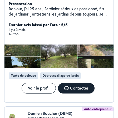
Présentation
Bonjour, j'ai 25 ans , Jardinier sérieux et passionné, fils
de jardinier, j'entretiens les jardins depuis toujours. Je
vous propose mes services pour garder votre jardin
propre, entretenu et agréable toute l'année. Mes
Dernier avis laissé par Fara : 5/5
services : Tonte de pelouse Taille de haies et arbustes
Il y a 2 mois
Au top
Entretien complet du jardin Nettoyage de massifs et
parterres Débroussaillage Coupe et entretien d'arbres
Travail soigné Matériel professionnel Intervention rapide
Secteur : Mauguio et 30/35 km autour. Devis gratuit
contactez-moi facilement par message. Au plaisir de
m'occuper de votre jardin Hugo B.
Tonte de pelouse
Débroussaillage de jardin
Voir le profil
Contacter
Auto-entrepreneur
Damien Boucher (DBMS)