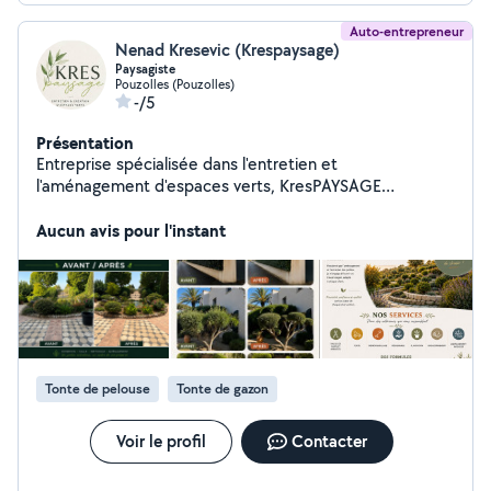
Auto-entrepreneur
Nenad Kresevic (Krespaysage)
Paysagiste
Pouzolles (Pouzolles)
-/5
Présentation
Entreprise spécialisée dans l'entretien et
l'aménagement d'espaces verts, KresPAYSAGE
intervient dans un rayon de 50 km autour de Pézenas
auprès des particuliers et professionnels. Nous
Aucun avis pour l'instant
proposons des prestations complètes : taille de haies
et d'arbustes, tonte de pelouse, débroussaillage,
désherbage, engazonnement, plantation ainsi que petits
travaux paysagers et entretien de parcs et jardins.
Sérieux, réactifs et à l'écoute, nous garantissons un
travail soigné, adapté à vos besoins, avec devis gratuit.
Tonte de pelouse
Tonte de gazon
Voir le profil
Contacter