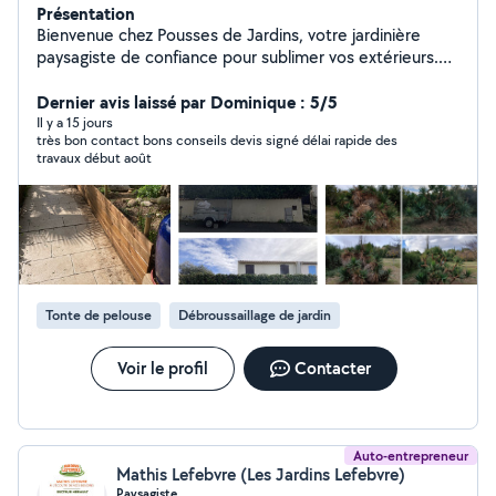
Présentation
Bienvenue chez Pousses de Jardins, votre jardinière
paysagiste de confiance pour sublimer vos extérieurs.
Spécialiste de l'entretien, j'assure avec soin la taille de
haies, d'arbres et d'arbustes, ainsi que la tonte et le
Dernier avis laissé par Dominique : 5/5
débroussaillage de vos parcelles. Confiez moi
Il y a 15 jours
très bon contact bons conseils devis signé délai rapide des
également le désherbage et l'entretien de vos massifs
travaux début août
pour un jardin impeccable en toute saison. Création de
jardins naturels et espaces verts méditerranéens
nécessitant peu d'entretien et peu d'arrosage,
résistants à la sécheresse et sans pesticide. Profitez
d'un savoir faire local unique. Devis gratuit sur simple
demande.
Tonte de pelouse
Débroussaillage de jardin
Voir le profil
Contacter
Auto-entrepreneur
Mathis Lefebvre (Les Jardins Lefebvre)
Paysagiste