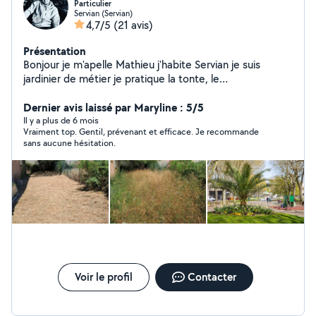
Particulier
Servian (Servian)
4,7/5
(21 avis)
Présentation
Bonjour je m'apelle Mathieu j'habite Servian je suis
jardinier de métier je pratique la tonte, le
debrouissaillage,la taille,l'élagage, les
plantations,l'entretien des jardins,l'arrosage. Je suis a
Dernier avis laissé par Maryline : 5/5
vos services et a votre écoute n'hésitez pas a me
Il y a plus de 6 mois
Vraiment top. Gentil, prévenant et efficace. Je recommande
contacter. Mathieu
sans aucune hésitation.
Voir le profil
Contacter