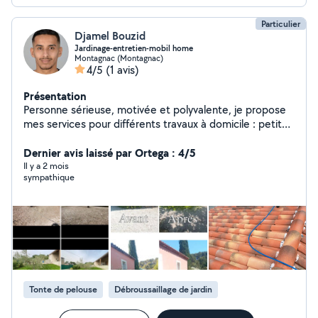
Particulier
Djamel Bouzid
Jardinage-entretien-mobil home
Montagnac (Montagnac)
4/5
(1 avis)
Présentation
Personne sérieuse, motivée et polyvalente, je propose
mes services pour différents travaux à domicile : petit
bricolage, jardinage, ménage, nettoyage de terrasse et
mobil-home, ainsi que petits travaux de rénovation.
Dernier avis laissé par Ortega : 4/5
J'interviens aussi pour l'aide aux personnes, la livraison
Il y a 2 mois
sympathique
de courses ou l'entretien extérieur. Je travaille
proprement et je suis ponctuel. Disponible rapidement
sur le littoral de l'Hérault pour particuliers et locations
saisonnières.
Tonte de pelouse
Débroussaillage de jardin