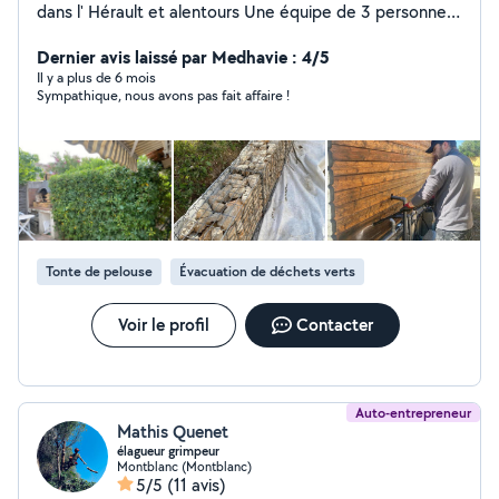
dans l' Hérault et alentours Une équipe de 3 personnes
Intervention dans toutes situations et tout lieux Avec
toujours le sourire
Dernier avis laissé par Medhavie : 4/5
Il y a plus de 6 mois
Sympathique, nous avons pas fait affaire !
Tonte de pelouse
Évacuation de déchets verts
Voir le profil
Contacter
Auto-entrepreneur
Mathis Quenet
élagueur grimpeur
Montblanc (Montblanc)
5/5
(11 avis)