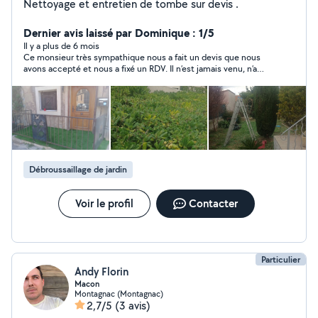
Nettoyage et entretien de tombe sur devis .
Dernier avis laissé par Dominique : 1/5
Il y a plus de 6 mois
Ce monsieur très sympathique nous a fait un devis que nous
avons accepté et nous a fixé un RDV. Il n’est jamais venu, n’a
jamais répondu à nos appels ni à nos SMS. Ce comportement
est très incorrect et certainement pas professionnel. A éviter.
Débroussaillage de jardin
Voir le profil
Contacter
Particulier
Andy Florin
Macon
Montagnac (Montagnac)
2,7/5
(3 avis)