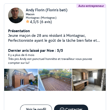
Auto-entrepreneur
Andy Florin (Florin’s bati)
Macon
Montagnac (Montagnac)
4,3/5
(6 avis)
Présentation
Jeune maçon de 28 ans résidant à Montagnac,
Perfectionniste ayant le goût de la tâche bien faite et
de la satisfaction du client principalement ! Sérieux et
autonome sur tout type d'ouvrages
Dernier avis laissé par Noe : 5/5
Il y a plus de 6 mois
Très pro Andy est ponctuel honnête et travailleur vous pouvez
compter sur lui!
Voir le profil
Contacter