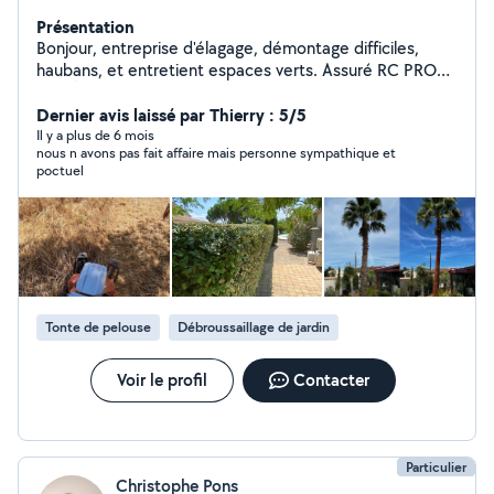
Présentation
Bonjour, entreprise d'élagage, démontage difficiles,
haubans, et entretient espaces verts. Assuré RC PRO
DÉGÂTS MATÉRIELS ET CORPOREL Diplômé d'état!
Passionné plante et faune, je serai ravi d'entretenir vos
Dernier avis laissé par Thierry : 5/5
arbres ou palmiers, ainsi que vous conseiller pour le bien
Il y a plus de 6 mois
nous n avons pas fait affaire mais personne sympathique et
de votre patrimoine arboré. Site web: mat Elagage (
poctuel
Montblanc ) Contact sur le site, parfois beug sur
allovoisin je ne peux pas répondre aux demande
privées...
Tonte de pelouse
Débroussaillage de jardin
Voir le profil
Contacter
Particulier
Christophe Pons