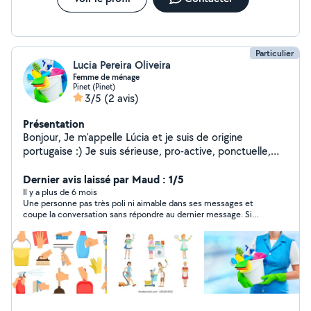
Particulier
Lucia Pereira Oliveira
Femme de ménage
Pinet (Pinet)
3/5
(2 avis)
Présentation
Bonjour, Je m'appelle Lúcia et je suis de origine
portugaise :) Je suis sérieuse, pro-active, ponctuelle,
discrète... Je suis débutante sur cette application. Je
vous propose mes services de ménage comme :
Dernier avis laissé par Maud : 1/5
entretien du domicile, entretien du linge, faire les
Il y a plus de 6 mois
Une personne pas très poli ni aimable dans ses messages et
courses, promenade d'animaux de compagnie ... Je vous
coupe la conversation sans répondre au dernier message. Si
invite à prendre contact avec moi pour plus
elle n'était pas intéressée par la prestation que je lui proposait
d'informations. Cordialement, Lúcia
d’exécuter , elle aurait pu simplement le dire.