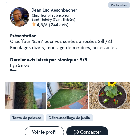
Particulier
Jean Luc Aeschbacher
Chauffeur pl et bricoleur
Saint-Thibéry (Saint-Thibéry)
4,8/5
(244 avis)
Présentation
Chauffeur "Sam" pour vos soirées arrosées 24h/24.
Bricolages divers, montage de meubles, accessoires,
tonte, debroussaillage, pose terrasses, débarras divers,
et bien d'autres demandes. Dites moi ce dont vous avez
Dernier avis laissé par Monique : 5/5
besoin et je vous dirai si c'est possible pour moi. J'ai
Il y a 2 mois
Bien
aussi le permis super lourd si besoin
Tonte de pelouse
Débroussaillage de jardin
Voir le profil
Contacter