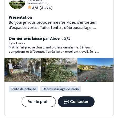
Pézenas (Nord)
5/5
(5 avis)
Présentation
Bonjour je vous propose mes services d'entretien
d'espaces verts . Taille, tonte , débroussaillage,
Elaguage À l'écoute de vos besoins. Réponse rapide !
Devis gratuit !
Dernier avis laissé par Abdel : 5/5
Il y a 1 mois
Mathis fait preuve d'un grand professionnalisme. Sérieux,
compétent et à l'écoute, il a réalisé un excellent travail. Je le
recommande chaleureusement et sans hésitation.
Tonte de pelouse
Débroussaillage de jardin
Voir le profil
Contacter