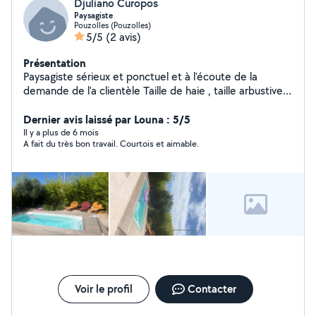
Djuliano Curopos
Paysagiste
Pouzolles (Pouzolles)
5/5
(2 avis)
Présentation
Paysagiste sérieux et ponctuel et à l'écoute de la
demande de l'a clientèle Taille de haie , taille arbustive,
Tonte gazon, débroussaillage Évacuation, nettoyage
Karcher
Dernier avis laissé par Louna : 5/5
Il y a plus de 6 mois
A fait du très bon travail. Courtois et aimable.
Voir le profil
Contacter