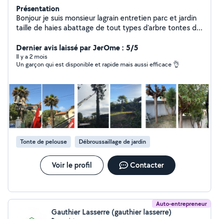
Présentation
Bonjour je suis monsieur lagrain entretien parc et jardin
taille de haies abattage de tout types d'arbre tontes de
pelouse devis et déplacement gratuit travaille avec
nacelle
Dernier avis laissé par JerOme : 5/5
Il y a 2 mois
Un garçon qui est disponible et rapide mais aussi efficace 👌
Tonte de pelouse
Débroussaillage de jardin
Voir le profil
Contacter
Auto-entrepreneur
Gauthier Lasserre (gauthier lasserre)