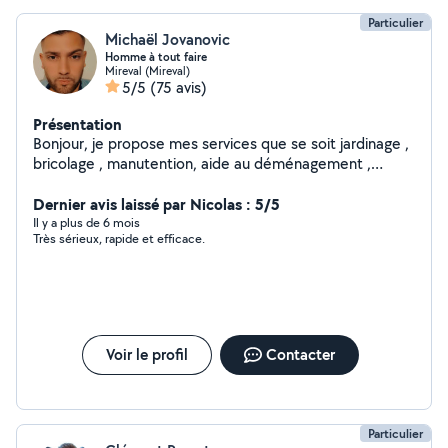
Particulier
Michaël Jovanovic
Homme à tout faire
Mireval (Mireval)
5/5
(75 avis)
Présentation
Bonjour, je propose mes services que se soit jardinage ,
bricolage , manutention, aide au déménagement ,
transport , aide à la personne , soucis mecanique
electronique , entretien piscine . Je suis multitache et
Dernier avis laissé par Nicolas : 5/5
très serieux ,et équipé de matériel ( souffleur, tondeuse
Il y a plus de 6 mois
Très sérieux, rapide et efficace.
, taille haie , tronconneuse, râteau, bétonnière etc .) Je
reste dispo selon besoin Cordialement Michael
Voir le profil
Contacter
Particulier