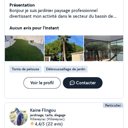
Présentation
Bonjour je suis jardinier paysage professionnel
divertissant mon activité dans le secteur du bassin de
thau. Avec 12 ans d'expérience dans ce domaine je peux
répondre à toutes vos demandes.
Aucun avis pour l'instant
Tonte de pelouse
Débroussaillage de jardin
Voir le profil
Contacter
Particulier
Kaine Flingou
jardinage, taille, élagage
Villeveyrac (Villeveyrac)
4,4/5
(22 avis)