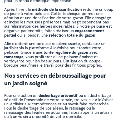
pour un rendu esthétique impeccable.
méthode de la scarification
Après l’hiver, la
redonne un coup
de jeune à votre pelouse. Cette technique permet une
aération et une densification de votre gazon. Elle désagrège
et incise les mousses présentes mais n’agit cependant pas
sur l’élimination des herbes indésirables. Si votre pelouse est
engazonnement
dégarnie par endroits, faites réaliser un
partiel
réfection totale du gazon
ou, si besoin, une
.
Afin d’obtenir une pelouse resplendissante, contactez un
jardinier via la plateforme AlloVoisins pour tondre votre
tonte régulière du gazon avec
pelouse. Grâce à une
ramassage
, vous profiterez d’une pelouse épaisse et
verdoyante pour les beaux jours. L’utilisation du coupe-
bordure peaufinera le travail pour des finitions propres.
Nos services en débroussaillage pour
un jardin soigné
désherbage préventif
Pour une action en
ou en désherbage
sélectif de l’ensemble de votre terrain, trouvez sur AlloVoisins
un jardinier aux compétences et au savoir-faire recherchés.
Pour le désherbage de vos allées, le ratissage ou le
ramassage des feuilles en automne, faites appel à un artisan
ou à un voisin à proximité de votre domicile.