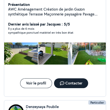
Présentation
AWC Aménagement Création de jardin Gazon
synthétique Terrasse Maçonnerie paysagère Pavage
Arrosage automatique Fabrication sur mesure Entretien
et conseils
Dernier avis laissé par Jacques : 5/5
Il y a plus de 6 mois
sympathique ponctuel matériel en très bon état
Voir le profil
Contacter
Particulier
Denzeysaya Poubile