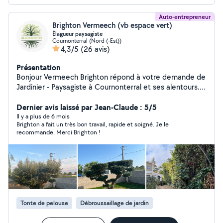
Auto-entrepreneur
Brighton Vermeech (vb espace vert)
Élagueur paysagiste
Cournonterral (Nord (-Est))
4,3/5
(26 avis)
Présentation
Bonjour Vermeech Brighton répond à votre demande de
Jardinier - Paysagiste à Cournonterral et ses alentours. A
votre écoute pour vous accompagner dans vos projets
de débroussaillage, élagage, abattage,étêtage, taille de
Dernier avis laissé par Jean-Claude : 5/5
haie, entretien de jardin, création de jardin, pose de
Il y a plus de 6 mois
Brighton a fait un très bon travail, rapide et soigné. Je le
gazon, synthétique etc n'hésitez pas à me contacter,
recommande. Merci Brighton !
pour discuter de vos besoins et obtenir un devis,le
déplacement et gratuit.
Tonte de pelouse
Débroussaillage de jardin