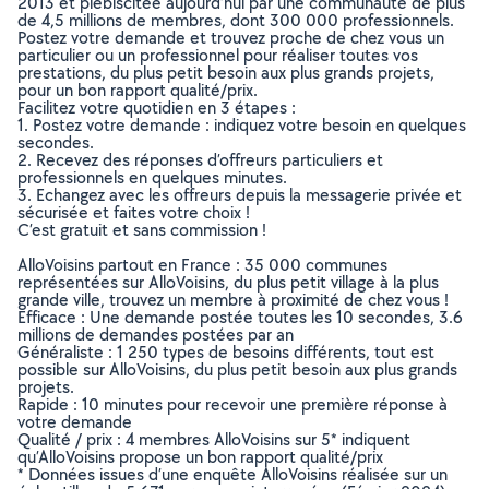
2013 et plébiscitée aujourd’hui par une communauté de plus
de 4,5 millions de membres, dont 300 000 professionnels.
Postez votre demande et trouvez proche de chez vous un
particulier ou un professionnel pour réaliser toutes vos
prestations, du plus petit besoin aux plus grands projets,
pour un bon rapport qualité/prix.
Facilitez votre quotidien en 3 étapes :
1. Postez votre demande : indiquez votre besoin en quelques
secondes.
2. Recevez des réponses d’offreurs particuliers et
professionnels en quelques minutes.
3. Echangez avec les offreurs depuis la messagerie privée et
sécurisée et faites votre choix !
C’est gratuit et sans commission !
AlloVoisins partout en France : 35 000 communes
représentées sur AlloVoisins, du plus petit village à la plus
grande ville, trouvez un membre à proximité de chez vous !
Efficace : Une demande postée toutes les 10 secondes, 3.6
millions de demandes postées par an
Généraliste : 1 250 types de besoins différents, tout est
possible sur AlloVoisins, du plus petit besoin aux plus grands
projets.
Rapide : 10 minutes pour recevoir une première réponse à
votre demande
Qualité / prix : 4 membres AlloVoisins sur 5* indiquent
qu’AlloVoisins propose un bon rapport qualité/prix
* Données issues d’une enquête AlloVoisins réalisée sur un