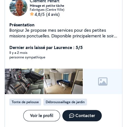
Clément Penart
Ménage et petite tâche
Fabrègues (Centre Ville)
4,8/5
(4 avis)
Présentation
Bonjour Je propose mes services pour des petites
missions ponctuelles. Disponible principalement le soir
après le travail (jusqu'à 21h) et le week-end
partiellement pour vous aider : - Ménage et nettoyage
Dernier avis laissé par Laurence : 5/5
(immobilier / voiture) - Livraison / aide aux courses -
Il y a 2 mois
personne sympathique
Petits services du quotidien - Tout autre tâches simple
(tonte de pelouse, taxi etc..) Je suis sérieux, poncutel
et dynamique. Je me déplace facilement sur un rayon
de 50 km. N'hésitez pas à me contacter.
Tonte de pelouse
Débroussaillage de jardin
Voir le profil
Contacter