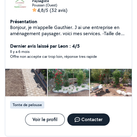
Paysagiste
Poussan (Ouest)
4,8/5
(32 avis)
Présentation
Bonjour, je m'appelle Gauthier. J ai une entreprise en
aménagement paysager. voici mes services. -Taille de
haie -Tonte -Débroussaillage -Création de jardin
N'hésitez pas à m'envoyer vos coordonnées par
Dernier avis laissé par Leon : 4/5
message si vous essayez de me joindre.
Il y a 6 mois
Offre non accepte car trop loin, réponse tres rapide
Tonte de pelouse
Voir le profil
Contacter