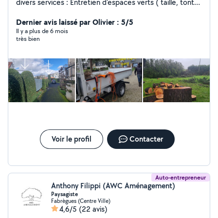
divers services : Entretien d'espaces verts ( taille, tonte,
débrousaillage, création et aménagement de jardin,
élagage,abattage, évacuation des déchets verts)
Dernier avis laissé par Olivier : 5/5
Nettoyage ( toitures, murs extérieurs, vitres, locaux
Il y a plus de 6 mois
très bien
industriels, nettoyages haute pression) Et petite
maçonnerie ( clôtures, murets) Un devis est établi sur
photos du chantier à réaliser
Voir le profil
Contacter
Auto-entrepreneur
Anthony Filippi (AWC Aménagement)
Paysagiste
Fabrègues (Centre Ville)
4,6/5
(22 avis)