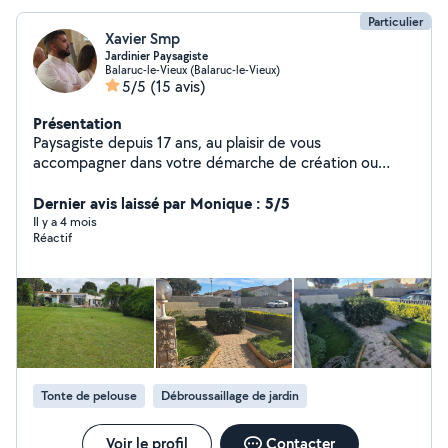
Particulier
Xavier Smp
Jardinier Paysagiste
Balaruc-le-Vieux (Balaruc-le-Vieux)
5/5
(15 avis)
Présentation
Paysagiste depuis 17 ans, au plaisir de vous
accompagner dans votre démarche de création ou
d'entretien de vos espaces verts. N'hésitez pas à me
contacter.
Dernier avis laissé par Monique : 5/5
Il y a 4 mois
Réactif
Tonte de pelouse
Débroussaillage de jardin
Voir le profil
Contacter