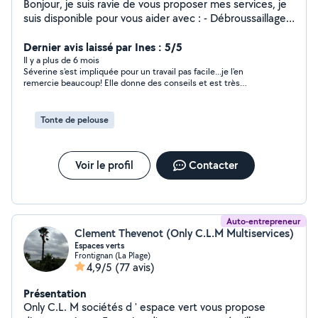
Bonjour, je suis ravie de vous proposer mes services, je
suis disponible pour vous aider avec : - Débroussaillage,
tonte pelouse - Petits travaux de jardinage - Travaux de
petit bricolage - Livraison de courses à domicile -
Dernier avis laissé par Ines : 5/5
Rangement - Assistance administrative à domicile
Il y a plus de 6 mois
Séverine s'est impliquée pour un travail pas facile...je l'en
Polyvalente, je suis ponctuelle, ayant toujours à cœur de
remercie beaucoup! Elle donne des conseils et est très
rendre service avec le sourire. Je réside à Vic-La-
humaine! Merci à elle.
Gardiole et je suis flexible concernant les horaires et les
zones d'intervention. N'hésitez pas à me contacter pour
Tonte de pelouse
discuter de vos besoins ou toutes autres demandes
spécifiques. Je suis là pour vous faciliter la vie !
Voir le profil
Contacter
Auto-entrepreneur
Clement Thevenot (Only C.L.M Multiservices)
Espaces verts
Frontignan (La Plage)
4,9/5
(77 avis)
Présentation
Only C.L. M sociétés d ' espace vert vous propose