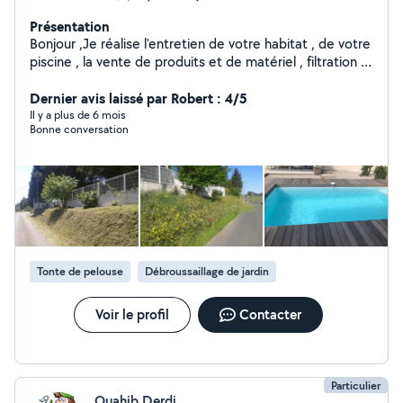
Présentation
Bonjour ,Je réalise l'entretien de votre habitat , de votre
piscine , la vente de produits et de matériel , filtration ,
régulation auto , etc. Plomberie , peinture , montage de
meubles etc... Travail , rapide et soigné , Je suis diplômé
Dernier avis laissé par Robert : 4/5
, INSTALLATEUR CONSEIL EN EQUIPEMENTS DU
Il y a plus de 6 mois
Bonne conversation
FOYER AGENT DE MAINTENANCE TECHNIQUE DES
BATIMENTS , LOCAUX , ET ESPACES VERTS.
Tonte de pelouse
Débroussaillage de jardin
Voir le profil
Contacter
Particulier
Ouahib Derdi