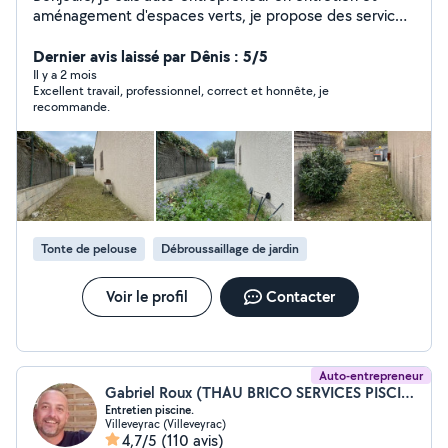
aménagement d'espaces verts, je propose des services
tels que la tonte, la taille, le débroussaillage, l'élagage et
la création de petits aménagements extérieurs. Travail
Dernier avis laissé par Dênis : 5/5
soigné, réactif et adapté à vos besoins. N'hésitez pas à
Il y a 2 mois
Excellent travail, professionnel, correct et honnête, je
me contacter pour toute demande. Devis gratuit
recommande.
Tonte de pelouse
Débroussaillage de jardin
Voir le profil
Contacter
Auto-entrepreneur
Gabriel Roux (THAU BRICO SERVICES PISCINES)
Entretien piscine.
Villeveyrac (Villeveyrac)
4,7/5
(110 avis)