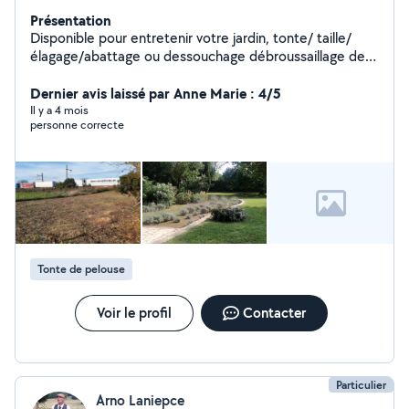
Présentation
Disponible pour entretenir votre jardin, tonte/ taille/
élagage/abattage ou dessouchage débroussaillage de
grande surface etc... Avec tout le matériel et
évacuation comprise.
Dernier avis laissé par Anne Marie : 4/5
Il y a 4 mois
personne correcte
Tonte de pelouse
Voir le profil
Contacter
Particulier
Arno Laniepce