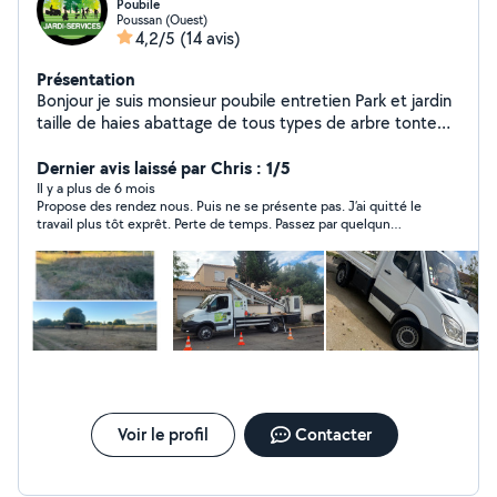
Poubile
Poussan (Ouest)
4,2/5
(14 avis)
Présentation
Bonjour je suis monsieur poubile entretien Park et jardin
taille de haies abattage de tous types de arbre tonte
de pelouse devis et déplacement gratuit travailler avec
nacelle
Dernier avis laissé par Chris : 1/5
Il y a plus de 6 mois
Propose des rendez nous. Puis ne se présente pas. J’ai quitté le
travail plus tôt exprêt. Perte de temps. Passez par quelqun
d’autre de plus respectueux.
Voir le profil
Contacter