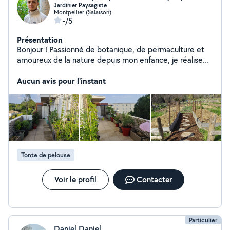
Jardinier Paysagiste
Montpellier (Salaison)
-/5
Présentation
Bonjour ! Passionné de botanique, de permaculture et
amoureux de la nature depuis mon enfance, je réalise
des travaux d'entretien, de conception et
d'aménagement paysagers. => Taille / Débroussaillage /
Aucun avis pour l'instant
Désherbage / Arrosage => Plantation / Création massif /
Irrigation auto => Conseil botanique / Conception / Plan
3D Sérieux et ponctuel, j' interviens dans le secteur
Montpellier / Cœur d'hérault / Lodevois.
Tonte de pelouse
Voir le profil
Contacter
Particulier
Daniel Daniel