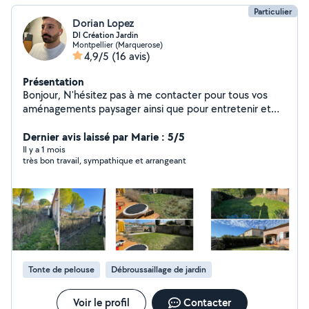
Particulier
Dorian Lopez
Dl Création Jardin
Montpellier (Marquerose)
4,9/5
(16 avis)
Présentation
Bonjour, N'hésitez pas à me contacter pour tous vos
aménagements paysager ainsi que pour entretenir et
embellir votre jardin. Je propose aussi de
l'aménagement de terrasse en appartement avec vue
Dernier avis laissé par Marie : 5/5
3D si besoin Je suis aussi disponible pour du bricolage.
Il y a 1 mois
très bon travail, sympathique et arrangeant
Tonte de pelouse
Débroussaillage de jardin
Voir le profil
Contacter