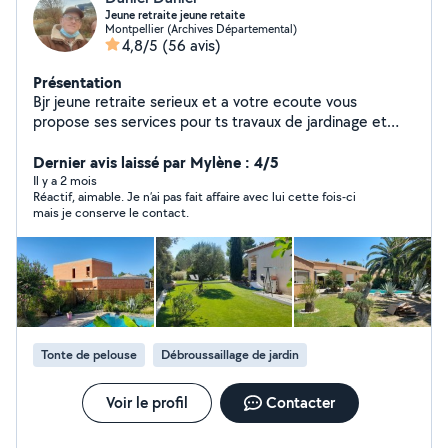
Jeune retraite jeune retaite
Montpellier (Archives Départemental)
4,8/5
(56 avis)
Présentation
Bjr jeune retraite serieux et a votre ecoute vous
propose ses services pour ts travaux de jardinage et
petits bricolage 13 annees d experiences en lycee
agricole
Dernier avis laissé par Mylène : 4/5
Il y a 2 mois
Réactif, aimable. Je n’ai pas fait affaire avec lui cette fois-ci
mais je conserve le contact.
Tonte de pelouse
Débroussaillage de jardin
Voir le profil
Contacter