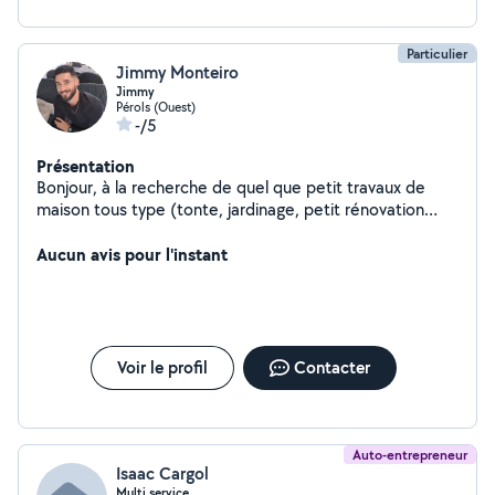
Particulier
Jimmy Monteiro
Jimmy
Pérols (Ouest)
-/5
Présentation
Bonjour, à la recherche de quel que petit travaux de
maison tous type (tonte, jardinage, petit rénovation
tous type confondu.) Dans la maçonnerie général plus
de 6 ans.
Aucun avis pour l'instant
Voir le profil
Contacter
Auto-entrepreneur
Isaac Cargol
Multi service