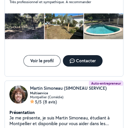
Très professionnel et sympathique. A recommander
haie et d arbustes, l élagage et l abattage délicat.
Voir le profil
Contacter
Auto-entrepreneur
Martin Simoneau (SIMONEAU SERVICE)
Multiservice
Montpellier (Comédie)
5/5
(8 avis)
Présentation
Je me présente, je suis Martin Simoneau, étudiant à
Montpellier et disponible pour vous aider dans les