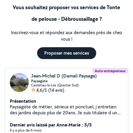
Vous souhaitez proposer vos services de Tonte
de pelouse - Débroussaillage ?
Inscrivez-vous et répondez aux demandes près de chez
vous !
Proposer mes services
Auto-entrepreneur
Jean-Michel D (Damali Paysage)
Paysagiste
Castelnau-le-Lez (Quartier Sud)
4,6/5
(14 avis)
Présentation
Paysagiste de métier, sérieux et ponctuel, j entretien
des jardins depuis plus de 20ans. Je suis titulaire d un
CAP ouvrier sylviculteur, d un CAP abattage façonnage
et d un BEP aménagement de l espace. Mes spécialités
Dernier avis laissé par Anne-Marie : 5/5
sont le débroussaillement, la taille de toute sorte de
Il y a plus de 6 mois