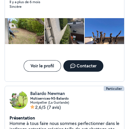
pour la cohabitation des espèces et non la suppression
Il y a plus de 6 mois
Sincère
ou abattage systématique . La satisfaction du client est
ma priorité, j'ai donc une bonne capacité d'adaptation .
Voir le profil
Contacter
Particulier
Baliardo Newman
Multiservices-NS-Baliardo
Montpellier (La Guirlande)
2,6/5
(7 avis)
Présentation
Homme à tous faire nous sommes perfectionner dans le