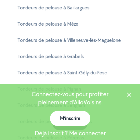
Tondeurs de pelouse à Baillargues
Tondeurs de pelouse à Mèze
Tondeurs de pelouse à Villeneuve-lès-Maguelone
Tondeurs de pelouse à Grabels
Tondeurs de pelouse à Saint-Gély-du-Fesc
Tondeurs de pelouse à Pignan
Connectez-vous pour profiter
pleinement d'AlloVoisins
Tondeurs de pelouse à Sérignan
M'inscrire
Tondeurs de pelouse à Vendargues
Carte
Déjà inscrit ? Me connecter
Tondeurs de pelouse à Pézenas