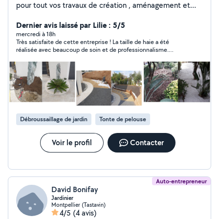
pour tout vos travaux de création , aménagement et
entretien des espaces verts et nettoyage des espaces
extérieurs nous intervenons aussi pour vos
Dernier avis laissé par Lilie : 5/5
terrassements : piscines , allées , terrasses , petite
mercredi à 18h
Très satisfaite de cette entreprise ! La taille de haie a été
maçonnerie
réalisée avec beaucoup de soin et de professionnalisme.
L’équipe est ponctuelle, sérieuse, efficace et très agréable. Le
chantier a été laissé parfaitement propre à la fin de
l’intervention, ce qui est très appréciable. Le résultat est
impeccable, mes haies sont magnifiques. Je recommande
cette entreprise sans hésitation et je referai appel à ses
services pour mes prochains travaux de jardinage.
Débroussaillage de jardin
Tonte de pelouse
Voir le profil
Contacter
Auto-entrepreneur
David Bonifay
Jardinier
Montpellier (Tastavin)
4/5
(4 avis)