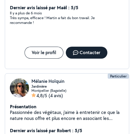
alentours. J'ai une micro entreprise dans le multiservices
depuis plusieurs années. Je réalise des travaux de
Dernier avis laissé par Maël : 5/5
jardinage, travaux (peinture etc), ménage, garde... Je
Il y a plus de 6 mois
Très sympa, efficace ! Martin a fait du bon travail. Je
suis susceptible de répondre à tout type de demande.
recommande !
N'hésitez pas à me contacter pour en savoir plus !
Voir le profil
Contacter
Particulier
Mélanie Holquin
Jardinière
Montpellier (Bagatelle)
4,8/5
(4 avis)
Présentation
Passionnée des végétaux, j'aime à entretenir ce que la
nature nous offre et plus encore en associant les
plantes se diversifiant à l'infini . Protectrice de
l'environnement avec une approche raisonnée , je suis
Dernier avis laissé par Robert : 5/5