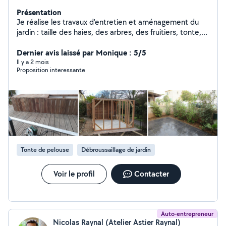
Présentation
Je réalise les travaux d'entretien et aménagement du
jardin : taille des haies, des arbres, des fruitiers, tonte,
plantation de massifs, construction de pergolas,
cabanons, jardinières. J'effectue tous types de travaux
Dernier avis laissé par Monique : 5/5
de bricolage courants et également du nettoyage.
Il y a 2 mois
Proposition interessante
Tonte de pelouse
Débroussaillage de jardin
Voir le profil
Contacter
Auto-entrepreneur
Nicolas Raynal (Atelier Astier Raynal)