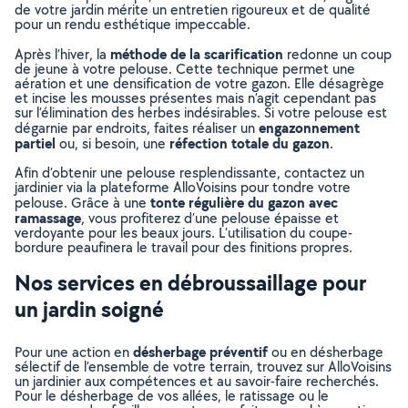
de votre jardin mérite un entretien rigoureux et de qualité
pour un rendu esthétique impeccable.
méthode de la scarification
Après l’hiver, la
redonne un coup
de jeune à votre pelouse. Cette technique permet une
aération et une densification de votre gazon. Elle désagrège
et incise les mousses présentes mais n’agit cependant pas
sur l’élimination des herbes indésirables. Si votre pelouse est
engazonnement
dégarnie par endroits, faites réaliser un
partiel
réfection totale du gazon
ou, si besoin, une
.
Afin d’obtenir une pelouse resplendissante, contactez un
jardinier via la plateforme AlloVoisins pour tondre votre
tonte régulière du gazon avec
pelouse. Grâce à une
ramassage
, vous profiterez d’une pelouse épaisse et
verdoyante pour les beaux jours. L’utilisation du coupe-
bordure peaufinera le travail pour des finitions propres.
Nos services en débroussaillage pour
un jardin soigné
désherbage préventif
Pour une action en
ou en désherbage
sélectif de l’ensemble de votre terrain, trouvez sur AlloVoisins
un jardinier aux compétences et au savoir-faire recherchés.
Pour le désherbage de vos allées, le ratissage ou le