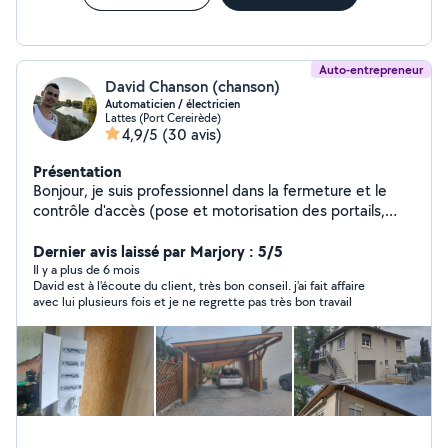
Auto-entrepreneur
David Chanson (chanson)
Automaticien / électricien
Lattes (Port Cereirède)
4,9/5
(30 avis)
Présentation
Bonjour, je suis professionnel dans la fermeture et le
contrôle d'accès (pose et motorisation des portails,
interphonie et visiophonie, vidéo surveillance) depuis
une 10ène d'année. Prêt à vous rendre service, je suis
Dernier avis laissé par Marjory : 5/5
poli aimable, ponctuel et souriant. A très bientôt
Il y a plus de 6 mois
David est à l'écoute du client, très bon conseil. j'ai fait affaire
avec lui plusieurs fois et je ne regrette pas très bon travail