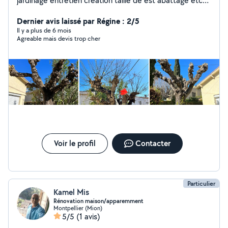
jardinage entretien création taille de est abattage etc
nous faisons également tout type de travaux intérieur
extérieur nettoyage de façade et de toiture
Dernier avis laissé par Régine : 2/5
Il y a plus de 6 mois
Agreable mais devis trop cher
Voir le profil
Contacter
Particulier
Kamel Mis
Rénovation maison/apparemment
Montpellier (Mion)
5/5
(1 avis)