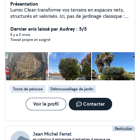
Présentation
Lumio Clean transforme vos terrains en espaces nets,
structurés et valorisés. Ici, pas de jardinage classique :
chaque intervention est pensée pour créer un résultat
visuel clair, propre et durable. Terrains envahis,
Dernier avis laissé par Audrey : 5/5
extérieurs négligés, zones laissées à l'abandon nous
Il y a 2 mois
Travail propre et soigné
reprenons le contrôle pour redonner forme et lisibilité à
votre espace. Objectif : transformer votre extérieur en
un véritable espace de vie. Envoyez-nous votre terrain,
on vous montre ce qu'il peut devenir. Instagram :
@lumio.clean
Tonte de pelouse
Débroussaillage de jardin
Voir le profil
Contacter
Particulier
Jean Michel Ferrat
en création d entreprise d entretien d espace ve..