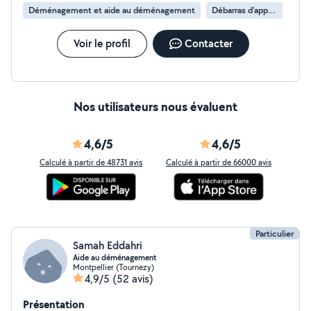
défini selon la durée, la pénibilité et le nombre de
Déménagement et aide au déménagement
Débarras d'appartement
personnes nécessaires. Pour toute question ou
demande, n'hésitez pas à me contacter. Je vous
accompagne dans votre déménagement avec sérieux
Voir le profil
Contacter
et efficacité. À bientôt, Ayoub
Nos utilisateurs nous évaluent
4,6/5
4,6/5
Calculé à partir de 48731 avis
Calculé à partir de 66000 avis
Particulier
Samah Eddahri
Aide au déménagement
Montpellier (Tournezy)
4,9/5
(52 avis)
Présentation