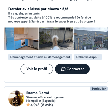
reste à votre disposition pour toutes vos demandes et
au tâches quotidiennes. N'hésitez pas à me contacter je
Dernier avis laissé par Maeva : 5/5
vous répondrai.
Il y a quelques instants
Très contente satisfaite à 100% je recommande ! Je ferai de
nouveau appel à Samir car il travaille super bien et très propre !!
Déménagement et aide au déménagement
Débarras d'appartement
Voir le profil
Contacter
Particulier
Ikrame Darrai
Sérieuse, efficace et organisé
Montpellier (Bagatelle)
4,9/5
(8 avis)