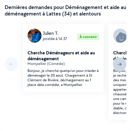
Dernières demandes pour Déménagement et aide au
déménagement à Lattes (34) et alentours
Julien T.
C
À convenir
postée à 14:37
p
Cherche Déménageurs et aide au
Cherche
déménagement
déména
Montpellier (Comédie)
Montpellier
Bonjour, je cherche quelqu'un pour m'aider à
Bonjour, à
déménager le 20 aout. Chargement à St
je recherc
Clément de Rivière, déchargement au 1
des meuble
place dela comédie, a Montpellier.
uniquement
appartemen
chaussée :
une camion
pour le mar
diable, c'e
électromén