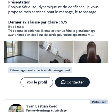
Présentation
Bonjour Sérieuse, dynamique et de confiance, je vous
propose mes services pour le ménage, le repassage, le
babysitting, la garde d'enfants et de chats, ainsi que le
montage de meubles et les petits travaux de peinture.
Dernier avis laissé par Claire : 5/5
Je travaille avec soin et bonne humeur pour vous
Il y a 1 mois
Très bonne expérience, Ikrame est venue faire le grand ménage
faciliter le quotidien. N'hésitez pas à me contacter !
avant notre état des lieux de sortie pour notre appartement.
Elle travaille très bien, très efficace et consciencieuse. Merci
beaucoup !
Déménagement et aide au déménagement
Voir le profil
Contacter
Particulier
Yvan Bastian kwedi
Femme de ménage et bricolage