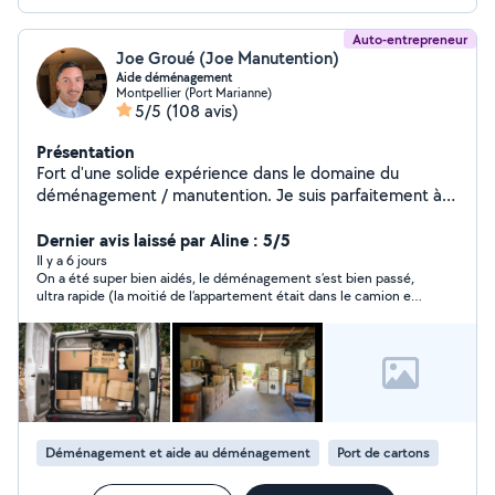
Auto-entrepreneur
Joe Groué (Joe Manutention)
Aide déménagement
Montpellier (Port Marianne)
5/5
(108 avis)
Présentation
Fort d'une solide expérience dans le domaine du
déménagement / manutention. Je suis parfaitement à
l'aise avec ce type de mission. Disponible à tout
moment, je me tiens prêt à vous apporter mon aide.
Dernier avis laissé par Aline : 5/5
N'hésitez pas à me contacter pour toute informations.
Il y a 6 jours
On a été super bien aidés, le déménagement s’est bien passé,
ultra rapide (la moitié de l’appartement était dans le camion en
15min) et en plus Joe et Boris ont été parfaits, ils ne
semblaient même pas fatigués sous la canicule et étaient
délicats avec les paquets, c’est le meilleur déménagement
qu’on ait eu, alors que par le passé on a déjà testé les grosses
boites dans le domaine du déménagement : là rien à voir c’était
mille fois mieux !!! Chapeau, on vous les recommande
vivement
Déménagement et aide au déménagement
Port de cartons