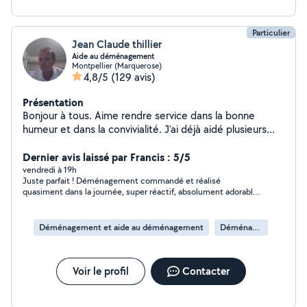
Particulier
Jean Claude thillier
Aide au déménagement
Montpellier (Marquerose)
4,8/5
(129 avis)
Présentation
Bonjour à tous. Aime rendre service dans la bonne
humeur et dans la convivialité. J'ai déjà aidé plusieurs
particuliers à déménager et j'ai l'habitude. Le
déménagement est mon domaine (machines à laver,
Dernier avis laissé par Francis : 5/5
canapés, sommiers, matelas, meubles en tous genres) .
vendredi à 19h
Juste parfait ! Déménagement commandé et réalisé
J'ai un diable qui peut bien servir et qui peut s'avérer
quasiment dans la journée, super réactif, absolument adorable
utile pour les cartons et les électroménagers . j'ai aussi
et très professionnel ! Je recommande ! Prix très honnête
des outils et des sangles ça peut servir aussi. Aide au
déménagement solidaire entre particuliers ,
Déménagement et aide au déménagement
Déménagement de maison
manutention et livraisons . N'hésitez pas à me contacter
pour vous aider à déménager pour tous types de
déménagements et pour vous aider dans vos livraisons .
Voir le profil
Contacter
Je suis là aussi pour vous aider dans divers tâches de
manutentions . Je suis équipé . Jean Claude