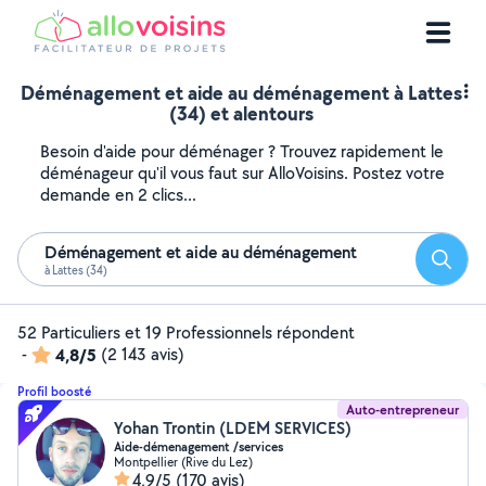
Déménagement et aide au déménagement à Lattes
(34) et alentours
Besoin d'aide pour déménager ? Trouvez rapidement le
déménageur qu'il vous faut sur AlloVoisins. Postez votre
demande en 2 clics...
Déménagement et aide au déménagement
Reche
à Lattes (34)
52 Particuliers et 19 Professionnels répondent
-
4,8/5
(2 143 avis)
Profil boosté
Auto-entrepreneur
Yohan Trontin (LDEM SERVICES)
Aide-démenagement /services
Montpellier (Rive du Lez)
4,9/5
(170 avis)