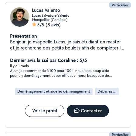
Particulier
Lucas Valento
Lucas Salvatore Valento
Montpellier (Comédie)
5/5
(8 avis)
Présentation
Bonjour, je m'appelle Lucas, je suis étudiant en master
et je recherche des petits boulots afin de compléter les
fins de mois. Je suis ouvert à toutes propositions
quelles soient physiques (jardinage, ménage,
Dernier avis laissé par Coraline : 5/5
déménagement, montage de meuble) ou autres (garde
Il y a 1 mois
Alors je recommande à 100 pour 100 il nous beaucoup aide
d'enfants, d'animaux). Je suis très motivé, sérieux et
pour un déménagement super efficace merci beaucoup de
honnête, le travail sera fait efficacement avec brio.
votre aide.
Déménagement et aide au déménagement
Débarras d'appartement
Voir le profil
Contacter
Particulier