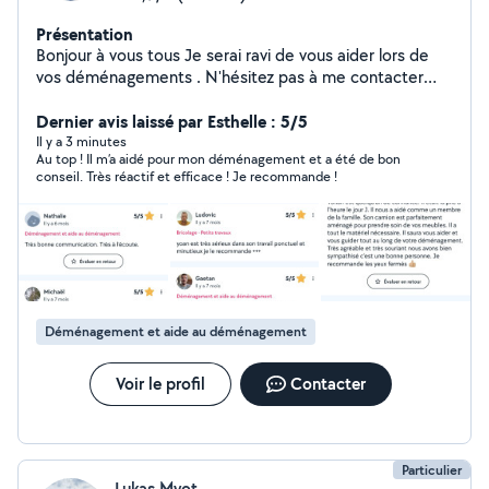
Présentation
Bonjour à vous tous Je serai ravi de vous aider lors de
vos déménagements . N'hésitez pas à me contacter
pour tout conseil Ou demande d'aide au
déménagement A très bientôt pour de nouvelles
Dernier avis laissé par Esthelle : 5/5
aventures Yohan
Il y a 3 minutes
Au top ! Il m’a aidé pour mon déménagement et a été de bon
conseil. Très réactif et efficace ! Je recommande !
Déménagement et aide au déménagement
Voir le profil
Contacter
Particulier
Lukas Myot