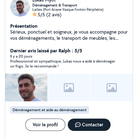
Déménagement & Transport
Lattes (Port Ariane Vasque Fontvin Périphérie)
5/5
(2 avis)
Présentation
Sérieux, ponctuel et soigneux, je vous accompagne pour
vos déménagements, le transport de meubles, les
livraisons et le débarras d'encombrants. Je travaille avec
professionnalisme et je prends soin de vos biens.
Dernier avis laissé par Ralph : 5/5
N'hésitez pas à me contacter pour une prestation
Il y a 20 jours
Professionnel et sympathique, Lukas nous a aidé à déménager
rapide et de qualité.
un frigo. Je le recommande !
Déménagement et aide au déménagement
Voir le profil
Contacter