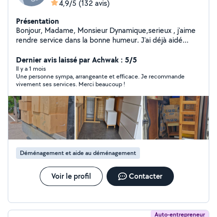
4,9/5
(132 avis)
Présentation
Bonjour, Madame, Monsieur Dynamique,serieux , j'aime
rendre service dans la bonne humeur. J'ai déjà aidé
plusieurs particuliers pour déménager et et d'autres
tâches. J'ai l'habitude, bonne expérience dans ce
Dernier avis laissé par Achwak : 5/5
domaine de déménagement (machine a laver, canapé,
Il y a 1 mois
Une personne sympa, arrangeante et efficace. Je recommande
et tous genres j ai un diable qui peut servir) Aide
vivement ses services. Merci beaucoup !
polyvalente que ce soit pour demonter ou remonter
des meubles, je m'adapte à vos besoins, Pour toutes
questions n'hésitez pas à me contacter.
Déménagement et aide au déménagement
Voir le profil
Contacter
Auto-entrepreneur