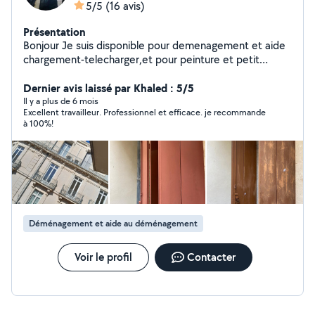
5/5
(16 avis)
Présentation
Bonjour Je suis disponible pour demenagement et aide
chargement-telecharger,et pour peinture et petit
travaux Tu peux me contacter Je suis disponible tous les
jours de la semaine Merci
Dernier avis laissé par Khaled : 5/5
Il y a plus de 6 mois
Excellent travailleur. Professionnel et efficace. je recommande
à 100%!
Déménagement et aide au déménagement
Voir le profil
Contacter