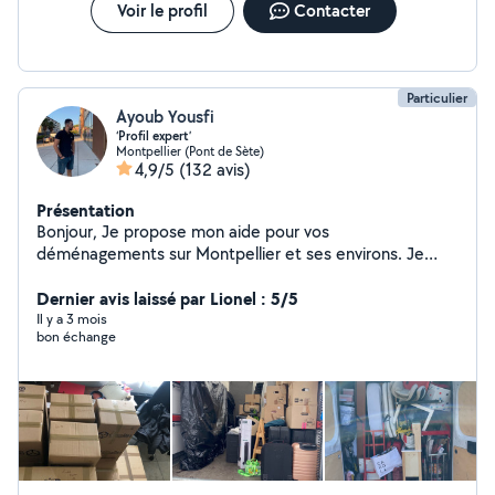
Voir le profil
Contacter
Particulier
Ayoub Yousfi
‘Profil expert’
Montpellier (Pont de Sète)
4,9/5
(132 avis)
Présentation
Bonjour, Je propose mon aide pour vos
déménagements sur Montpellier et ses environs. Je
peux vous aider pour : Aide physique au déménagement
(seul ou à plusieurs) Emballage de vos affaires dans des
Dernier avis laissé par Lionel : 5/5
cartons Portage et manutention (meubles,
Il y a 3 mois
bon échange
électroménager, canapés, etc.) Chargement et
déchargement Aide au débarras (caves, greniers, objets
volumineux) Pourquoi me choisir ? Personne ponctuelle,
fiable et respectueuse de vos affaires Habitué aux
déménagements (charges lourdes, organisation,
efficacité) Attitude sérieuse et soigneuse Échange clair
en amont pour éviter les mauvaises surprises Le tarif est