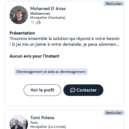
Particulier
Mohamed El Arras
Multiservices
Montpellier (Gambetta)
-/5
Présentation
Trouvons ensemble la solution qui répond à votre besoin
! Si j'ai mis un j'aime à votre demande, je peux sûrement
faire quelque chose alors n'hésitez pas à m'envoyer un
message (mon abonnement ne couvre peut-être pas ce
Aucun avis pour l'instant
service alors je ne peux pas y répondre). Vous pouvez
me contacter au numéro ci-dessous : O7.69.39.88.11
Déménagement et aide au déménagement
Appelez-moi ou envoyez-moi un message avec votre
demande, je me ferai un plaisir de vous aider !
Voir le profil
Contacter
Particulier
Tomi Polena
Tomi
Montpellier (La Lironde)