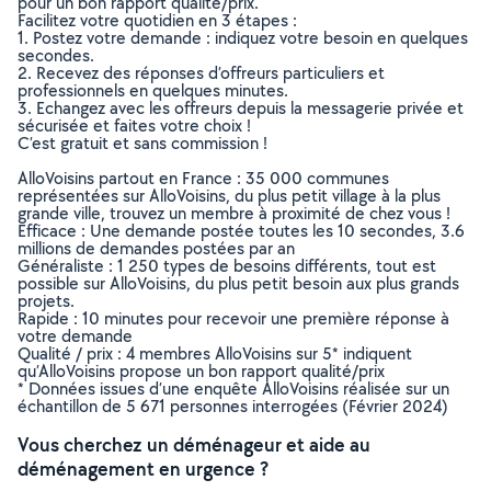
pour un bon rapport qualité/prix.
Facilitez votre quotidien en 3 étapes :
1. Postez votre demande : indiquez votre besoin en quelques
secondes.
2. Recevez des réponses d’offreurs particuliers et
professionnels en quelques minutes.
3. Echangez avec les offreurs depuis la messagerie privée et
sécurisée et faites votre choix !
C’est gratuit et sans commission !
AlloVoisins partout en France : 35 000 communes
représentées sur AlloVoisins, du plus petit village à la plus
grande ville, trouvez un membre à proximité de chez vous !
Efficace : Une demande postée toutes les 10 secondes, 3.6
millions de demandes postées par an
Généraliste : 1 250 types de besoins différents, tout est
possible sur AlloVoisins, du plus petit besoin aux plus grands
projets.
Rapide : 10 minutes pour recevoir une première réponse à
votre demande
Qualité / prix : 4 membres AlloVoisins sur 5* indiquent
qu’AlloVoisins propose un bon rapport qualité/prix
* Données issues d’une enquête AlloVoisins réalisée sur un
échantillon de 5 671 personnes interrogées (Février 2024)
Vous cherchez un déménageur et aide au
déménagement en urgence ?