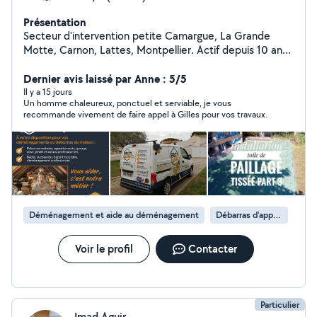
Présentation
Secteur d'intervention petite Camargue, La Grande
Motte, Carnon, Lattes, Montpellier. Actif depuis 10 ans,
nouveau sur allovoisin. Materiel et équipement
professionnel. Entreprise inscrite au Registre du
Dernier avis laissé par Anne : 5/5
commerce. RC professionnelle. - Tout type de
Il y a 15 jours
Un homme chaleureux, ponctuel et serviable, je vous
bricolage, peinture, enduits. - Jardinage,
recommande vivement de faire appel à Gilles pour vos travaux.
debroussaillage, Entretien régulier ou ponctuel.
Transport en déchetterie. - Débouchage de
canalisation. Intervention Rapide. Pas de tarif
Urgence/WE. - Entretien, mise en eau piscine. -
Débarras jardins, maison, jardins. Mon objectif : vous
simplifier la vie, intervenir rapidement. Devis gratuit, pas
de frais de déplacement. CB ACCEPTEES
Déménagement et aide au déménagement
Débarras d'appartement
Voir le profil
Contacter
Particulier
Imad Aguir