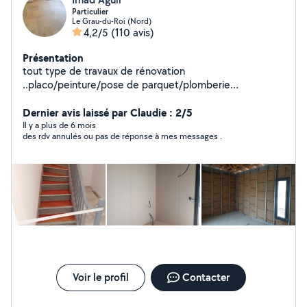
Particulier
Le Grau-du-Roi (Nord)
4,2/5
(110 avis)
Présentation
tout type de travaux de rénovation
..placo/peinture/pose de parquet/plomberie
sanitaire..recherche de fuite..salle de bain complete /
électricité /montage de chalets/montage de meubles.
Dernier avis laissé par Claudie : 2/5
Il y a plus de 6 mois
des rdv annulés ou pas de réponse à mes messages .
Voir le profil
Contacter