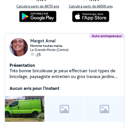
Calculé à partir de 48731 avis
Calculé à partir de 66000 avis
Auto-entrepreneur
Margot Arnal
Homme toutes mains
La Grande-Motte (Centre)
-/5
Présentation
Très bonne bricoleuse je peux effectuer tout types de
bricolage, paysagiste entretien ou gros travaux jardins
terrains, aide quelconque dépanne véhicule automobile
moto bateau . Pour tout autre service n'hésitez pas a
Aucun avis pour l'instant
me joindre je suis disponible rapidement. A bientôt !