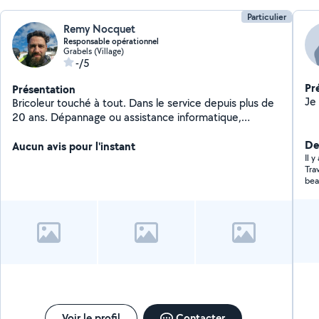
Particulier
Remy Nocquet
Responsable opérationnel
Grabels (Village)
-/5
Pr
Présentation
Je 
Bricoleur touché à tout. Dans le service depuis plus de
20 ans. Dépannage ou assistance informatique,
bricolage réparation et petits travaux, aide au
De
déménagement, courses, covoiturage. Je peux vous
Aucun avis pour l'instant
Il 
aider sur les petits tracas du quotidien.
Tra
bea
Voir le profil
Contacter