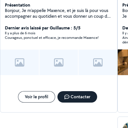
Présentation
Pr
Bonjour, Je m'appelle Maxence, et je suis là pour vous
Bonj
accompagner au quotidien et vous donner un coup de
Je
main avec vos petites tâches. N'hésitons pas à nous
aide
entraider avec bienveillance ! :-)
Dernier avis laissé par Guillaume : 5/5
co
Der
ain
Il y a plus de 6 mois
Il 
Courageux, ponctuel et efficace, je recommande Maxence!
Ain
net
dém
fr
gar
vo
viv
vo
langues. Mes dis
m'a
roi :) Je réponds très rapideme
Voir le profil
Contacter