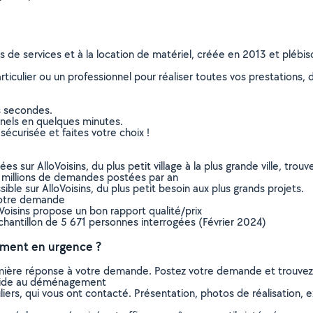
ns de services et à la location de matériel, créée en 2013 et plébi
culier ou un professionnel pour réaliser toutes vos prestations, d
s secondes.
nnels en quelques minutes.
sécurisée et faites votre choix !
sur AlloVoisins, du plus petit village à la plus grande ville, tro
 millions de demandes postées par an
ible sur AlloVoisins, du plus petit besoin aux plus grands projets.
votre demande
oVoisins propose un bon rapport qualité/prix
chantillon de 5 671 personnes interrogées (Février 2024)
ment en urgence ?
remière réponse à votre demande. Postez votre demande et trouve
 aide au déménagement
ers, qui vous ont contacté. Présentation, photos de réalisation, exp