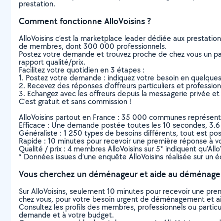
prestation.
Comment fonctionne AlloVoisins ?
AlloVoisins c’est la marketplace leader dédiée aux prestatio
de membres, dont 300 000 professionnels.
Postez votre demande et trouvez proche de chez vous un parti
rapport qualité/prix.
Facilitez votre quotidien en 3 étapes :
1. Postez votre demande : indiquez votre besoin en quelque
2. Recevez des réponses d’offreurs particuliers et professio
3. Echangez avec les offreurs depuis la messagerie privée et 
C’est gratuit et sans commission !
AlloVoisins partout en France : 35 000 communes représentées 
Efficace : Une demande postée toutes les 10 secondes, 3.6
Généraliste : 1 250 types de besoins différents, tout est poss
Rapide : 10 minutes pour recevoir une première réponse à 
Qualité / prix : 4 membres AlloVoisins sur 5* indiquent qu’All
* Données issues d’une enquête AlloVoisins réalisée sur un é
Vous cherchez un déménageur et aide au déménage
Sur AlloVoisins, seulement 10 minutes pour recevoir une p
chez vous, pour votre besoin urgent de déménagement et
Consultez les profils des membres, professionnels ou particuli
demande et à votre budget.