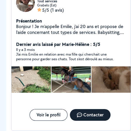
Tout services
Grabels (Est)
5/5
(1 avis)
Présentation
Bonjour ! Je m'appelle Emilie, j'ai 20 ans et propose de
l'aide concernant tout types de services. Babysitting,
Home garder, pet sitter (chat,chiens, chevaux et
autre), travaux aux jardins, aide manuelle, animatrice
Dernier avis laissé par Marie-Hélène : 5/5
d'événement et bien d'autre ! J'habite à la Valsiere dans
Il y a 3 mois
J’ai mis Emilie en relation avec ma fille qui cherchait une
Grabels , et me déplace en vélo/scooter.
personne pour garder ses chats. Tout s’est déroulé au mieux.
Voir le profil
Contacter