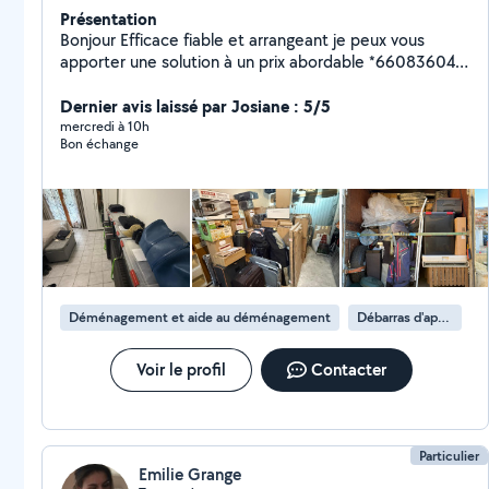
Présentation
Bonjour Efficace fiable et arrangeant je peux vous
apporter une solution à un prix abordable *660836040
(phone) je suis disponible et équipé pour vos missions
de Demenagement /aide demenagement manutention
Dernier avis laissé par Josiane : 5/5
chargement déchargement mais aussi enlèvement
mercredi à 10h
Bon échange
d'encombrants vide maison mise en déchèterie de
mobilier déchets verts gravats N'hésitez pas à me
contacter
Déménagement et aide au déménagement
Débarras d'appartement
Voir le profil
Contacter
Particulier
Emilie Grange