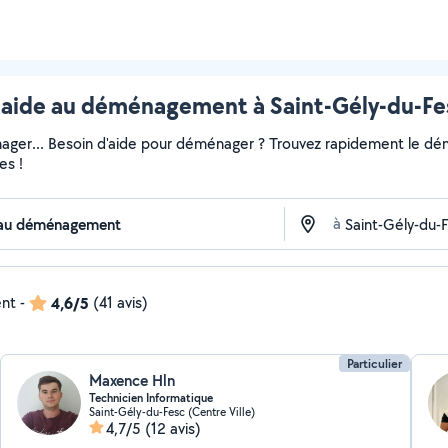
ide au déménagement à Saint-Gély-du-Fesc
ger... Besoin d'aide pour déménager ? Trouvez rapidement le démén
es !
à
ent
-
4,6/5
(41 avis)
Particulier
Maxence Hln
Technicien Informatique
Saint-Gély-du-Fesc (Centre Ville)
4,7/5
(12 avis)