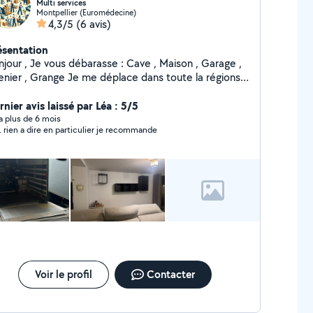
Multi services
Montpellier (Euromédecine)
4,3/5
(6 avis)
ésentation
 débarasse : Cave , Maison , Garage ,
, Grange Je me déplace dans toute la régions
de et soigné Pour plus d'information
nier avis laissé par Léa : 5/5
me contacter .Merci Devis et déplacement gratuit !
y a plus de 6 mois
. rien a dire en particulier je recommande
Voir le profil
Contacter