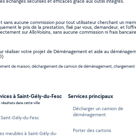
s échanges sécurisés et efficaces grâce aux outils intégrés.
et sans aucune commission pour tout utilisateur cherchant un membre
uement le prix de la prestation, fixé par vous, demandeur, et l’offr
rectement sur AlloVoisins, sans aucune commission ni frais bancaire
 pour réaliser votre projet de Déménagement et aide au déménageme
0)
agement de maison, déchargement de camion de déménagement, chargement 
vices à Saint-Gély-du-Fesc
Services principaux
 résultats dans cette ville
Décharger un camion de
déménagement
à Saint-Gély-du-Fesc
Porter des cartons
es meubles à Saint-Gély-du-