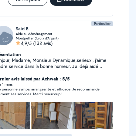
Particulier
Said B
Aide au déménagement
Montpellier (Croix d'Argent)
4,9/5
(132 avis)
ésentation
Monsieur Dynamique,serieux , j'aime
ndre service dans la bonne humeur. J'ai déjà aidé
uliers pour déménager et et d'autres
ches. J'ai l'habitude, bonne expérience dans ce
rnier avis laissé par Achwak : 5/5
maine de déménagement (machine a laver, canapé,
 a 1 mois
 personne sympa, arrangeante et efficace. Je recommande
enres j ai un diable qui peut servir) Aide
ement ses services. Merci beaucoup !
que ce soit pour demonter ou remonter
s meubles, je m'adapte à vos besoins, Pour toutes
questions n'hésitez pas à me contacter.