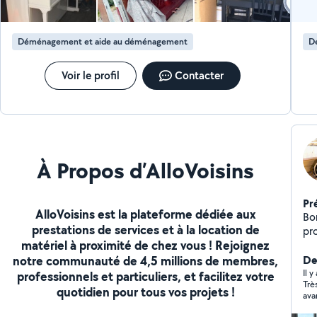
Déménagement et aide au déménagement
D
Voir le profil
Contacter
À Propos d’AlloVoisins
Pr
AlloVoisins est la plateforme dédiée aux
Bonjour Sérieuse, d
prestations de services et à la location de
pr
matériel à proximité de chez vous ! Rejoignez
bab
notre communauté de 4,5 millions de membres,
mo
Der
Je
Il y
professionnels et particuliers, et facilitez votre
Trè
fac
quotidien pour tous vos projets !
ava
Ell