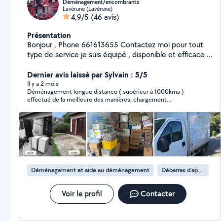
Déménagement/encombrants
Lavérune (Lavérune)
4,9/5
(46 avis)
Présentation
Bonjour , Phone 661613655 Contactez moi pour tout
type de service je suis équipé , disponible et efficace .
Aide au déménagement / manutention / chargement
et déchargement /port de charges lourde/vide maison
Dernier avis laissé par Sylvain : 5/5
/ Debarassage encombrants, gravats , déchet vert Je
Il y a 2 mois
Déménagement longue distance ( supérieur à 1000kms )
suis également accompagné pour des missions un peu
effectué de la meilleure des manières, chargement
plus complexes . Organisation de travail , propreté ,
impeccable et ponctuel avec une livraison le lendemain en
réflexions et rapidité sont les points phares de mon
temps et en heure. Tarif réellement très compétitif. Sans faire
travail . Je reste à votre disposition pour discuter et
de prosélytisme je conseille sans retenue ce cet intervenant.
échanger sur vos projets
Déménagement et aide au déménagement
Débarras d'appartement
Voir le profil
Contacter