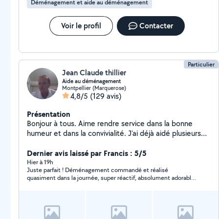
Déménagement et aide au déménagement
Voir le profil
Contacter
Particulier
Jean Claude thillier
Aide au déménagement
Montpellier (Marquerose)
4,8/5
(129 avis)
Présentation
Bonjour à tous. Aime rendre service dans la bonne
humeur et dans la convivialité. J'ai déjà aidé plusieurs
particuliers à déménager et j'ai l'habitude. Le
déménagement est mon domaine (machines à laver,
Dernier avis laissé par Francis : 5/5
canapés, sommiers, matelas, meubles en tous genres)
Hier à 19h
Juste parfait ! Déménagement commandé et réalisé
. J'ai un diable qui peut bien servir et qui peut s'avérer
quasiment dans la journée, super réactif, absolument adorable
utile pour les cartons et les électroménagers . j'ai aussi
et très professionnel ! Je recommande ! Prix très honnête
des outils et des sangles ça peut servir aussi. Aide au
déménagement solidaire entre particuliers ,
manutention et livraisons . N'hésitez pas à me