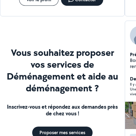
Vous souhaitez proposer
Pr
Bonjour, Madame, 
vos services de
re
plusieurs partic
Déménagement et aide au
tâ
De
déménagement ?
do
Il y
Une
et tous g
viv
polyvalente 
de
Inscrivez-vous et répondez aux demandes près
de chez vous !
Proposer mes services