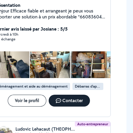
ésentation
iable et arrangeant je peux vous
orter une solution à un prix abordable *660836040
hone) je suis disponible et équipé pour vos missions
tion
nier avis laissé par Josiane : 5/5
argement déchargement mais aussi enlèvement
credi à 10h
 échange
encombrants vide maison mise en déchèterie de
bilier déchets verts gravats N'hésitez pas à me
ntacter
éménagement et aide au déménagement
Débarras d'appartement
Voir le profil
Contacter
Auto-entrepreneur
Ludovic Lehacaut (THEOPHILIA)