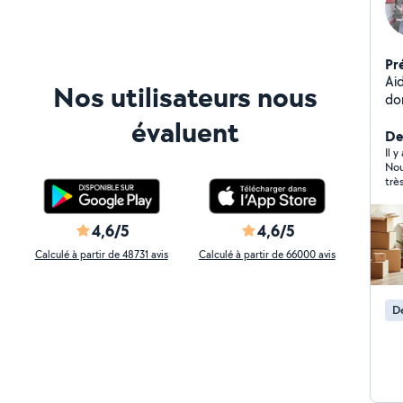
Pr
Ai
Nos utilisateurs nous
domicile Bonjour
co
évaluent
de
De
sim
Il y
Nou
et
trè
pon
dém
pe
4,6/5
4,6/5
of
Calculé à partir de 48731 avis
Calculé à partir de 66000 avis
les me
foi
qu
D
aménagem
ex
l'e
ag
pe