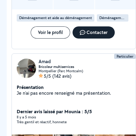
contacter pour vous aider à déménager pour tous
types de déménagements et pour vous aider dans vos
livraisons . Je suis là aussi pour vous aider dans divers
Déménagement et aide au déménagement
Déménagement de maison
tâches de manutentions . Je suis équipé . Jean Claude
Voir le profil
Contacter
Particulier
Amad
Bricoleur multiservices
Montpellier (Parc Montcalm)
5/5
(142 avis)
Présentation
Je n'ai pas encore renseigné ma présentation.
Dernier avis laissé par Mounia : 5/5
Il y a 5 mois
Très gentil et réactif, honnete