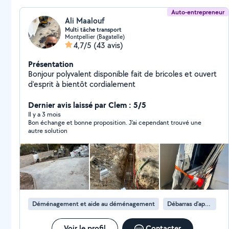
Auto-entrepreneur
Ali Maalouf
Multi tâche transport
Montpellier (Bagatelle)
4,7/5
(43 avis)
Présentation
Bonjour polyvalent disponible fait de bricoles et ouvert
d'esprit à bientôt cordialement
Dernier avis laissé par Clem : 5/5
Il y a 3 mois
Bon échange et bonne proposition. J'ai cependant trouvé une
autre solution
Déménagement et aide au déménagement
Débarras d'appartement
Voir le profil
Contacter