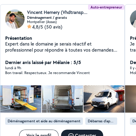
Auto-entrepreneur
Vincent Hemery (Vhdtransport)
Déménagement / gravats
Montpellier (Assas)
4,8/5
(50 avis)
Présentation
Pr
Expert dans le domaine je serais réactif et
Je
professionnel pour répondre à toutes vos demandes
trav
Camion 15m3
pr
Dernier avis laissé par Mélanie : 5/5
Der
lundi à 9h
Il 
Bon travail. Respectueux. Je recommande Vincent
Moh
Déménagement et aide au déménagement
Débarras d'appartement
D
Voir le profil
Contacter