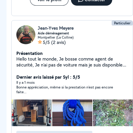
Particulier
Jean-Yves Meyere
Aide déménagement
Montpellier (La Colline)
5/5
(2 avis)
Présentation
Hello tout le monde, Je bosse comme agent de
sécurité, Je n'ai pas de voiture mais je suis disponible
et j'ai l'habitude de faire des déménagements, C'est
avec plaisir que je vous aiderai à déménager. je n'ai
Dernier avis laissé par Syl : 5/5
aucun problème pour porter des charges lourdes. je
Il y a 1 mois
Bonne appréciation, même si la prestation n'est pas encore
suis également photographe amateur, je pratique
faite...
quelques danses : le rock, bachata, west coast swing, à
bientôt, au plaisir de vous croiser a l'occasion ;)