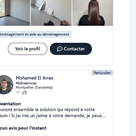
ucoup !
éménagement et aide au déménagement
Voir le profil
Contacter
Particulier
Mohamed El Arras
Multiservices
Montpellier (Gambetta)
-/5
ésentation
ouvons ensemble la solution qui répond à votre
s un j'aime à votre demande, je peux
rement faire quelque chose alors n'hésitez pas à
envoyer un message (mon abonnement ne couvre
cun avis pour l'instant
ut-être pas ce service alors je ne peux pas y