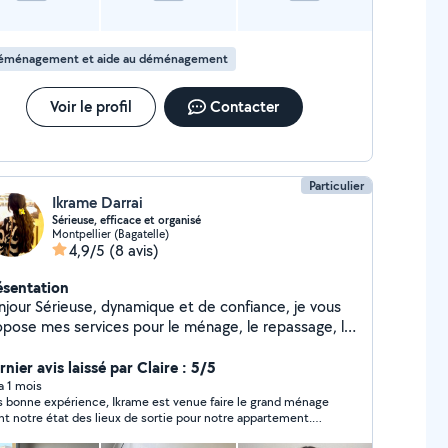
éménagement et aide au déménagement
Voir le profil
Contacter
Particulier
Ikrame Darrai
Sérieuse, efficace et organisé
Montpellier (Bagatelle)
4,9/5
(8 avis)
ésentation
ynamique et de confiance, je vous
opose mes services pour le ménage, le repassage, le
ysitting, la garde d'enfants et de chats, ainsi que le
ntage de meubles et les petits travaux de peinture.
nier avis laissé par Claire : 5/5
 travaille avec soin et bonne humeur pour vous
 a 1 mois
s bonne expérience, Ikrame est venue faire le grand ménage
iliter le quotidien. N'hésitez pas à me contacter !
nt notre état des lieux de sortie pour notre appartement.
e travaille très bien, très efficace et consciencieuse. Merci