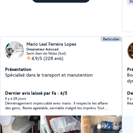
D
Particulier
Mario Leal Ferreira Lopes
Dessinateur Autocad
Saint-Jean-de-Védas (Sud)
4,9/5
(228 avis)
Présentation
Pr
Spécialisé dans le transport et manutention
Bo
dy
co
Dernier avis laissé par Fa : 4/5
dis
De
mo
Il y a 28 jours
Il y
Déménagement impeccable avec mario . Il respecte les affaire
Réa
gra
des gens, .Reste ageéable, serviable malgré les imprévu Tout s
est bien passé.