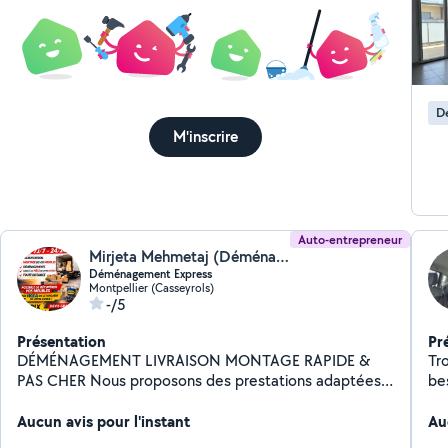
bea
D
M'inscrire
Auto-entrepreneur
Mirjeta Mehmetaj (Déménagement Express)
Déménagement Express
Montpellier (Casseyrols)
-/5
Présentation
Pr
DÉMÉNAGEMENT LIVRAISON MONTAGE RAPIDE &
Tr
PAS CHER Nous proposons des prestations adaptées
besoin ! Si j'ai mi
aux particuliers et aux professionnels : Déménagement
sû
toutes distances Déménagement urgent Manutention
Aucun avis pour l'instant
m'
Au
Livraison de meubles à la pièce de votre choix
pe