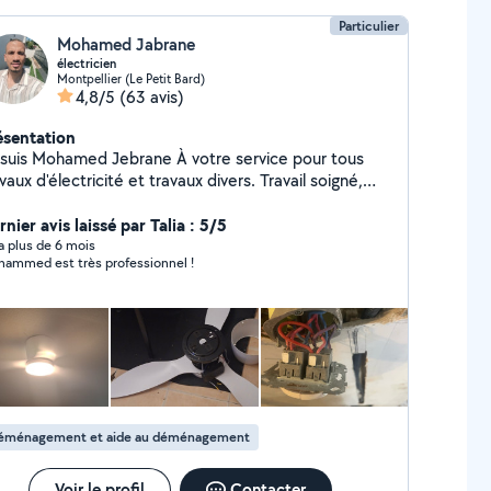
nous adaptons à vos besoins. #allovoisins.
Particulier
Mohamed Jabrane
électricien
Montpellier (Le Petit Bard)
4,8/5
(63 avis)
ésentation
 suis Mohamed Jebrane À votre service pour tous
aux d'électricité et travaux divers. Travail soigné,
écision et honnêteté
nier avis laissé par Talia : 5/5
y a plus de 6 mois
ammed est très professionnel !
éménagement et aide au déménagement
Voir le profil
Contacter