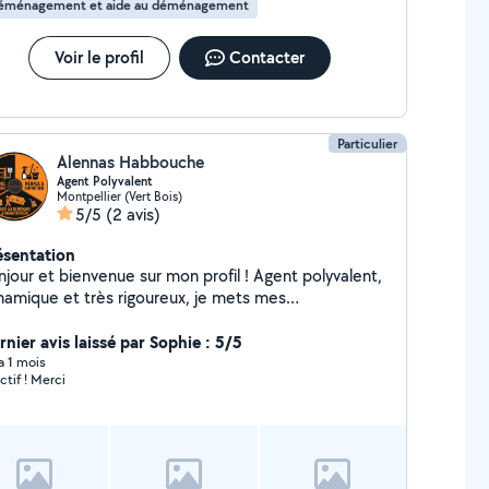
éménagement et aide au déménagement
Voir le profil
Contacter
Particulier
Alennas Habbouche
Agent Polyvalent
Montpellier (Vert Bois)
5/5
(2 avis)
ésentation
njour et bienvenue sur mon profil ! Agent polyvalent,
namique et très rigoureux, je mets mes
mpétences et mon sens du service à votre
position pour vous faciliter le quotidien. Grâce à
rnier avis laissé par Sophie : 5/5
n expérience professionnelle, j'ai développé une
 a 1 mois
ctif ! Merci
nde adaptabilité et le goût du travail bien fait.