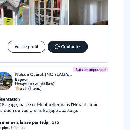
Voir le profil
Contacter
Auto-entrepreneur
Nelson Cauret (NC ELAGAGE)
Élagueur
Montpellier (Le Petit Bard)
5/5
(1 avis)
ésentation
 Elagage, basé sur Montpellier dans l'Hérault pour
ntretien de vos jardins Elagage abattage
roussaillage, taille de haie, pose de clôture,
ation de jardin. Taille d'arbre fruitier.
nier avis laissé par Fidji : 5/5
y a plus de 6 mois