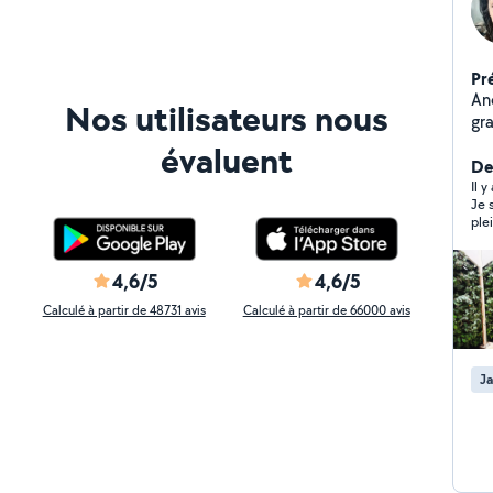
Pr
An
Nos utilisateurs nous
gra
ta
évaluent
exp
Der
J'
Il y
Je 
pet
plei
déduct
pro
des
av
4,6/5
4,6/5
Calculé à partir de 48731 avis
Calculé à partir de 66000 avis
Ja