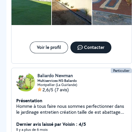
Pose gazon synthétique - Tondre le gazon -
Débroussailleuse - Coupe d'arbres et de buissons -
Petits travaux de maçonnerie - Peinture mur - Petites
bricoles électrique - Pose de placo
Voir le profil
Contacter
Particulier
Baliardo Newman
Multiservices-NS-Baliardo
Montpellier (La Guirlande)
2,6/5
(7 avis)
Présentation
Homme à tous faire nous sommes perfectionner dans
le jardinage entretien création taille de est abattage
etc nous faisons également tout type de travaux
intérieur extérieur nettoyage de façade et de toiture
Dernier avis laissé par Voisin : 4/5
Il y a plus de 6 mois