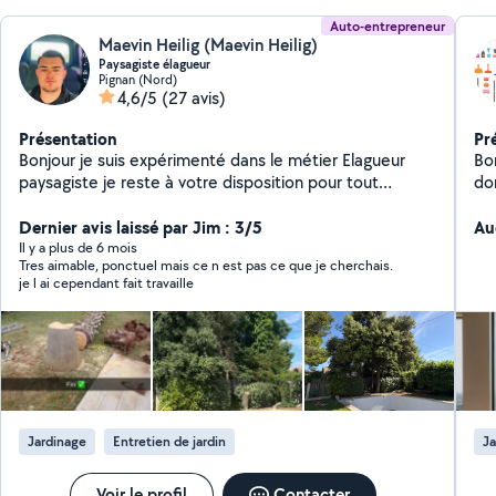
Auto-entrepreneur
Maevin Heilig (Maevin Heilig)
Paysagiste élagueur
Pignan (Nord)
4,6/5
(27 avis)
Présentation
Pr
Bonjour je suis expérimenté dans le métier Elagueur
Bonjour, Je prop
paysagiste je reste à votre disposition pour tout
do
renseignement devis gratuit
mar
Dernier avis laissé par Jim : 3/5
tra
Au
chanti
Il y a plus de 6 mois
Tres aimable, ponctuel mais ce n est pas ce que je cherchais.
discrè
je l ai cependant fait travaille
ména
et salle d
repassag
Jardinage
Entretien de jardin
Ja
Voir le profil
Contacter