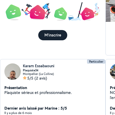
M'inscrire
Particulier
Karam Essabaouni
Plaquiste34
Montpellier (La Colline)
5/5
(2 avis)
Présentation
Pr
Plaquiste sérieux et professionnalisme.
NC
l'e
déb
Dernier avis laissé par Marine : 5/5
cré
Der
Il y a plus de 6 mois
Il 