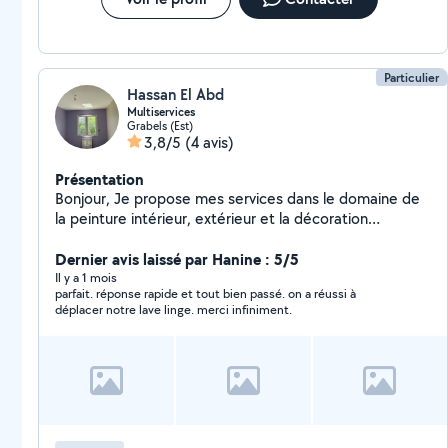
Particulier
Hassan El Abd
Multiservices
Grabels (Est)
3,8/5
(4 avis)
Présentation
Bonjour, Je propose mes services dans le domaine de
la peinture intérieur, extérieur et la décoration
J'effectue un travail minutieux et propre La durée
maximum pour un retour de ma part pour effectuer un
Dernier avis laissé par Hanine : 5/5
devis est 24h N'hésitez pas à me contacter sur le
Il y a 1 mois
parfait. réponse rapide et tout bien passé. on a réussi à
numéro qui s'affiche en dessous pour plus
déplacer notre lave linge. merci infiniment.
d'informations