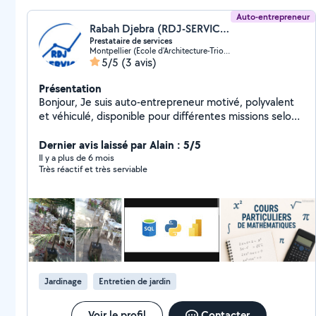
Auto-entrepreneur
Rabah Djebra (RDJ-SERVICES)
Prestataire de services
Montpellier (Ecole d'Architecture-Triolet)
5/5
(3 avis)
Présentation
Bonjour, Je suis auto-entrepreneur motivé, polyvalent
et véhiculé, disponible pour différentes missions selon
vos besoins : - Nettoyage courant et fin de chantier :
entretien de maisons, appartements ou hôtels,
Dernier avis laissé par Alain : 5/5
nettoyage après travaux, vitres, sols, linge et
Il y a plus de 6 mois
Très réactif et très serviable
repassage. - Jardinage : ramassage des feuilles, taille
légère, entretien des espaces verts. - Petits travaux :
montage de meubles, aide au déménagement,
peinture ou maçonnerie simple. - Traitement de
données : génération de rapports, visualisation
statistiques et services numériques. - Cours de soutien
en mathématiques : aide pour collégiens et lycéens
avec des explications claires et adaptées. Je m'engage
Jardinage
Entretien de jardin
à réaliser chaque mission avec soin, ponctualité et
professionnalisme. N'hésitez pas à me contacter, je
serai ravi de vous aider !
Voir le profil
Contacter