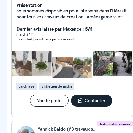
Présentation
nous sommes disponibles pour intervenir dans l'Hérault
pour tout vos travaux de création , aménagement et
entretien des espaces verts et nettoyage des espaces
extérieurs nous intervenons aussi pour vos
Dernier avis laissé par Maxence : 5/5
terrassements : piscines , allées , terrasses , petite
mardi à 19h
tous était parfait très professionnel
maçonnerie
Jardinage
Entretien de jardin
Voir le profil
Contacter
Auto-entrepreneur
Yannick Baldo (YB travaux sur cordes)