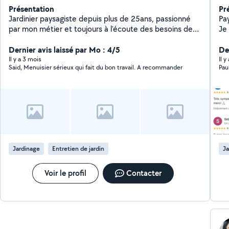
Présentation
Pr
Jardinier paysagiste depuis plus de 25ans, passionné
Pa
par mon métier et toujours à l'écoute des besoins de
Je
mes clients. Je propose mes services pour tout types
la 
de travaux de jardin: - Entretien régulier (tonte, taille de
Dernier avis laissé par Mo : 4/5
minéral
De
haies, désherbage, coupe d'abres ect.) - Création et
dem
Il y a 3 mois
Il y
Said, Menuisier sérieux qui fait du bon travail. A recommander
Pau
aménagement d'espaces verts - Nettoyage de terrain,
bi
élagage, plantations, débrouillage etc. En complément
pl
je réalise également des petits travaux de maçonnerie,
pose de carrelage, faïence, terrasse et enfin quelques
petits bricolage et réparation diverses. Sérieux et
minutieux, je mets mon savoir-faire à votre service.
N'hésitez pas à me contacter pour un devis ou un
conseil, je me déplace volontiers.
Jardinage
Entretien de jardin
Ja
Voir le profil
Contacter