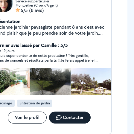
Service aux particulier
Montpellier (Croix d'Argent)
5/5
(8 avis)
ésentation
cienne jardinier paysagiste pendant 8 ans c'est avec
nd plaisir que je peu prendre soin de votre jardin,
nt en entretien que création et vous apporter mon
ertise, je suis désormais en micro entreprise.
nier avis laissé par Camille : 5/5
effectue également diverses prestations variées de
 a 12 jours
suis super contente de cette prestation ! Très gentille,
its bricolages, nettoyage et entretien de jardin
ns de conseils et résultats parfaits !! Je ferais appel à elle la
ibles des impôts. Je suis sur Montpellier avec
chaine fois !
 horaires plutôt malléable. Au plaisir d'échanger
ec vous. Sabine
rdinage
Entretien de jardin
Voir le profil
Contacter