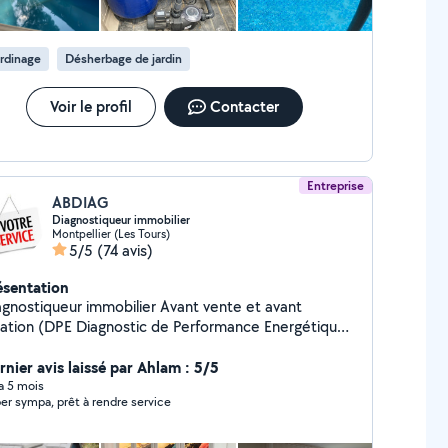
aisir Zéro six Trente deux Soixante et un
Cinquante six Soixante dix huit
rdinage
Désherbage de jardin
Voir le profil
Contacter
Entreprise
ABDIAG
Diagnostiqueur immobilier
Montpellier (Les Tours)
5/5
(74 avis)
ésentation
ostiqueur immobilier Avant vente et avant
cation (DPE Diagnostic de Performance Energétique,
ectricité, amiante, plomb, gaz, termite, ERP, Mesure
 Carrez et Loi Boutin) Disponible pour étudier vos
rnier avis laissé par Ahlam : 5/5
férentes sollicitations! À très bientôt!
 a 5 mois
er sympa, prêt à rendre service