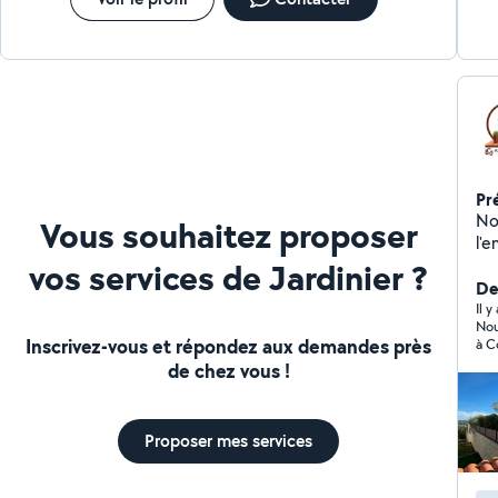
Pr
No
Vous souhaitez proposer
l'e
vos services de Jardinier ?
De
Il 
Nou
Inscrivez-vous et répondez aux demandes près
à C
de 
de chez vous !
ver
apprécié l
pas
à l
Proposer mes services
néc
LCJ