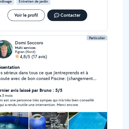
rdinage
Entretien de jardin
Voir le profil
Contacter
Particulier
Domi Soccoro
Multi services
Pignan (Nord)
4,8/5
(17 avis)
ésentation
ès sérieux dans tous ce que j'entreprends et à
ute avec de bon conseil Piscine: (changement
er,montage piscine complète hors sol,filtration
mplet,fuite, nettoyage complet vidange et
rnier avis laissé par Bruno : 5/5
e karcher Carrelage: (pose travertin extérieur
 a 3 mois
i est une personne très sympas qui m’a très bien conseillé
térieur,faïence) Bricolage: (petite
qui a rendu inutile une intervention. Merci encore.
ectrique,plomberie,maçonnerie,terrasse,montage
 Nettoyage karcher : (
asse,clôture,façade maison..) Je travaille comme si
tait pour moi ! Devis gratuit n'hésitez pas à me