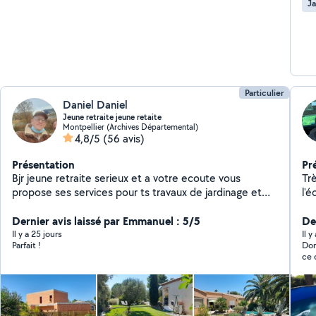
Ja
Particulier
Daniel Daniel
Jeune retraite jeune retaite
Montpellier (Archives Départemental)
4,8/5
(56 avis)
Présentation
Pr
Bjr jeune retraite serieux et a votre ecoute vous
Tr
propose ses services pour ts travaux de jardinage et
l'éco
petits bricolage 13 annees d experiences en lycee
lin
agricole
Dernier avis laissé par Emmanuel : 5/5
co
De
nettoyag
Il y a 25 jours
Il y
Parfait !
Dom
et in
ce 
él
meuble..)
terr
c'é