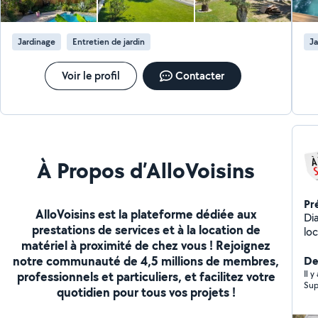
contacter Au pl
Jardinage
Entretien de jardin
Ja
Voir le profil
Contacter
À Propos d’AlloVoisins
Pr
AlloVoisins est la plateforme dédiée aux
Diagn
prestations de services et à la location de
lo
matériel à proximité de chez vous ! Rejoignez
El
notre communauté de 4,5 millions de membres,
Loi
De
dif
Il y
professionnels et particuliers, et facilitez votre
Sup
quotidien pour tous vos projets !