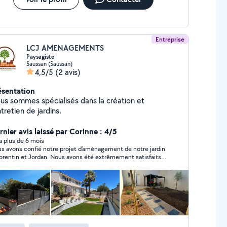
Entreprise
LCJ AMENAGEMENTS
Paysagiste
Saussan (Saussan)
4,5/5
(2 avis)
ésentation
us sommes spécialisés dans la création et
ntretien de jardins.
rnier avis laissé par Corinne : 4/5
y a plus de 6 mois
s avons confié notre projet d’aménagement de notre jardin
orentin et Jordan. Nous avons été extrêmement satisfaits
leur prestation de l’élaboration rapide du devis au procès
bal de réception des travaux. Nous avons particulièrement
eur sérieux et leur professionnalisme . Ce sont 2
sionnés créatifs qui n’hésitent pas à prendre le temps d’être
’écoute du client et à lui apporter toutes les réponses
essaires. En résumé, je recommande sans aucune réserve
 aménagements.