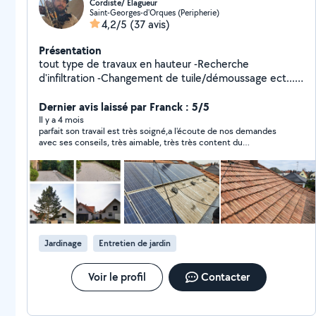
Cordiste/ Élagueur
Saint-Georges-d'Orques (Peripherie)
4,2/5
(37 avis)
Présentation
tout type de travaux en hauteur -Recherche
d'infiltration -Changement de tuile/démoussage ect......
- Elagage -Taille douce/ Taille de haie -Abattage
Dernier avis laissé par Franck : 5/5
Il y a 4 mois
parfait son travail est très soigné,a l'écoute de nos demandes
avec ses conseils, très aimable, très très content du
résultat,sérieux je recommande vivement un grand merci a
vous
Jardinage
Entretien de jardin
Voir le profil
Contacter