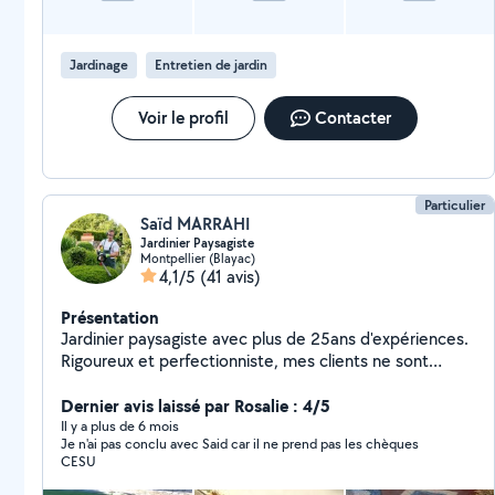
Jardinage
Entretien de jardin
Voir le profil
Contacter
Particulier
Saïd MARRAHI
Jardinier Paysagiste
Montpellier (Blayac)
4,1/5
(41 avis)
Présentation
Jardinier paysagiste avec plus de 25ans d'expériences.
Rigoureux et perfectionniste, mes clients ne sont
jamais déçu par mon travail. J'effectue aussi des
petites maçonnerie, pose de carrelage et de parquet,
Dernier avis laissé par Rosalie : 4/5
peinture, pose de placo, petits travaux électriques
Il y a plus de 6 mois
Je n'ai pas conclu avec Said car il ne prend pas les chèques
etc... Travaux : - Pose d'arrosage automatique -
CESU
Plantage de plantes, d'arbres, de buissons - Élagage -
Pose de parquet - Pose de carrelage - Taille de haies -