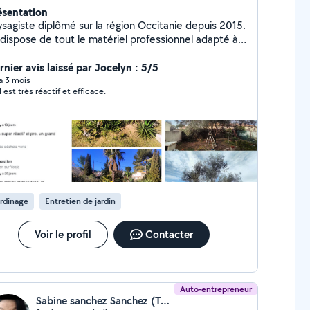
ésentation
ysagiste diplômé sur la région Occitanie depuis 2015.
 dispose de tout le matériel professionnel adapté à
création et l'entretien de votre espace extérieur,
 ou végétal. Réactif et à l'écoute de vos
rnier avis laissé par Jocelyn : 5/5
andes, je vous garantis un travail soigné et
 a 3 mois
l est très réactif et efficace.
enfaiteur pour vos aménagements. (Devis détaillé,
ans d'irrigation, et modélisation d'aménagement 3D
gratuits sous 48h) À bientôt !
rdinage
Entretien de jardin
Voir le profil
Contacter
Auto-entrepreneur
Sabine sanchez Sanchez (Terra Bella)