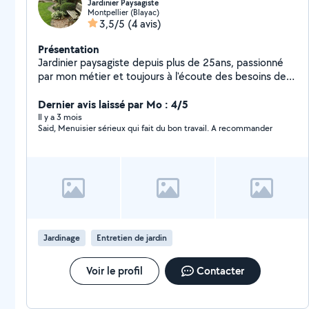
Jardinier Paysagiste
Montpellier (Blayac)
3,5/5
(4 avis)
Présentation
Jardinier paysagiste depuis plus de 25ans, passionné
par mon métier et toujours à l'écoute des besoins de
mes clients. Je propose mes services pour tout types
de travaux de jardin: - Entretien régulier (tonte, taille de
Dernier avis laissé par Mo : 4/5
haies, désherbage, coupe d'abres ect.) - Création et
Il y a 3 mois
Said, Menuisier sérieux qui fait du bon travail. A recommander
aménagement d'espaces verts - Nettoyage de terrain,
élagage, plantations, débrouillage etc. En complément
je réalise également des petits travaux de maçonnerie,
pose de carrelage, faïence, terrasse et enfin quelques
petits bricolage et réparation diverses. Sérieux et
minutieux, je mets mon savoir-faire à votre service.
N'hésitez pas à me contacter pour un devis ou un
conseil, je me déplace volontiers.
Jardinage
Entretien de jardin
Voir le profil
Contacter