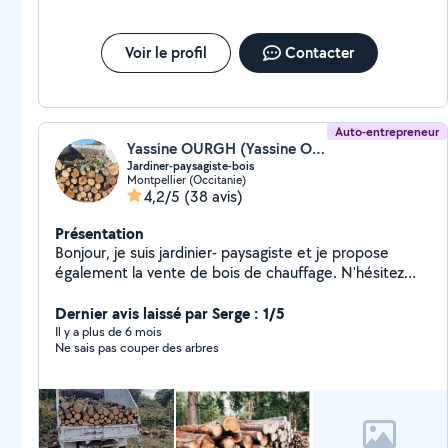
Voir le profil
Contacter
Auto-entrepreneur
Yassine OURGH (Yassine OURGH)
Jardiner-paysagiste-bois
Montpellier (Occitanie)
4,2/5
(38 avis)
Présentation
Bonjour, je suis jardinier- paysagiste et je propose
également la vente de bois de chauffage. N'hésitez
pas a me contacter pour plus d'information. Devis sur
demande
Dernier avis laissé par Serge : 1/5
Il y a plus de 6 mois
Ne sais pas couper des arbres