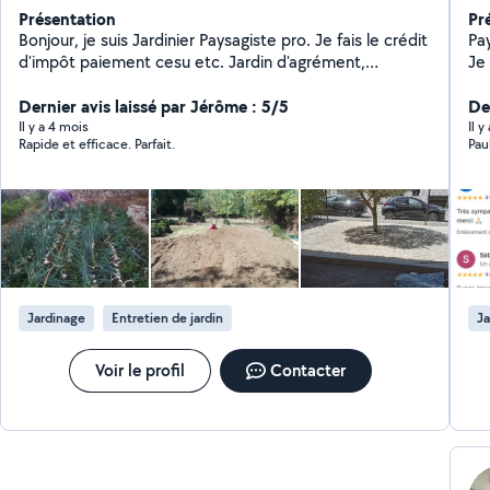
Présentation
Pr
Bonjour, je suis Jardinier Paysagiste pro. Je fais le crédit
Pa
d'impôt paiement cesu etc. Jardin d'agrément,
Je
potager, débrousaillage, taille de haie, élagage n'ont
la 
aucun sercrets pour moi ! Je suis expérimenté et très
Dernier avis laissé par Jérôme : 5/5
minéral
De
bien équipé. Rencontrons nous pour évaluer ensemble
dem
Il y a 4 mois
Il y
Rapide et efficace. Parfait.
Pau
votre besoin !
bi
pl
Jardinage
Entretien de jardin
Ja
Voir le profil
Contacter