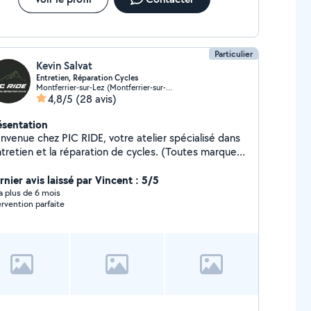
Particulier
Kevin Salvat
Entretien, Réparation Cycles
Montferrier-sur-Lez (Montferrier-sur-Lez)
4,8/5
(28 avis)
ésentation
envenue chez PIC RIDE, votre atelier spécialisé dans
ntretien et la réparation de cycles. (Toutes marques)
ué au cœur de Montferrier sur lez , mon atelier, est
é à tous les passionnés de vélo. Mes services : -
rnier avis laissé par Vincent : 5/5
retiens et réparations à la carte et aux forfaits -
y a plus de 6 mois
ervention parfaite
tallation d'accessoires spécifiques (selles, guidons,
rte-bagages, etc.) - Nettoyage en profondeur du
o - Conseils sur les améliorations de la pratique du
avec un handicap Contactez-moi pour un
agnostic et découvrez comment je peux vous aider à
ntenir votre vélo en parfait état. Chez PIC RIDE,
re satisfaction et votre sécurité sont ma priorité.