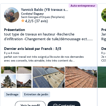
Auto-entrepreneur
Yannick Baldo (YB travaux sur cordes)
Cordiste/ Élagueur
Saint-Georges-d'Orques (Peripherie)
4,2/5
(37 avis)
Présentation
Pr
tout type de travaux en hauteur -Recherche
Ja
d'infiltration -Changement de tuile/démoussage ect......
Ri
- Elagage -Taille douce/ Taille de haie -Abattage
jam
Dernier avis laissé par Franck : 5/5
pe
Der
pe
Il y a 4 mois
Il 
parfait son travail est très soigné,a l'écoute de nos demandes
Je 
etc... Travaux : - Pose 
avec ses conseils, très aimable, très très content du
CE
Pla
résultat,sérieux je recommande vivement un grand merci a
Pos
vous
Po
Dé
Pe
br
Jardinage
Entretien de jardin
Voir le profil
Contacter