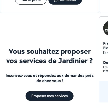
Pr
Bi
Vous souhaitez proposer
l'e
Sit
vos services de Jardinier ?
dédi
De
Ent
Il 
int
Ins
Inscrivez-vous et répondez aux demandes près
po
de chez vous !
vél
vélo 
di
Proposer mes services
mai
vot