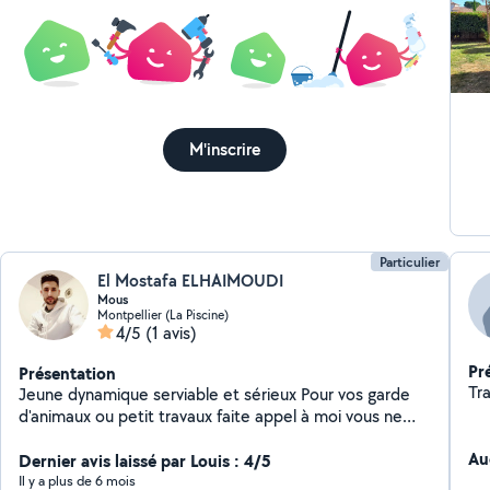
M'inscrire
Particulier
El Mostafa ELHAIMOUDI
Mous
Montpellier (La Piscine)
4/5
(1 avis)
Pr
Présentation
Tra
Jeune dynamique serviable et sérieux Pour vos garde
d'animaux ou petit travaux faite appel à moi vous ne
serez pas déçu
Au
Dernier avis laissé par Louis : 4/5
Il y a plus de 6 mois