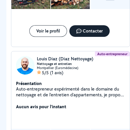
Voir le profil
Contacter
Auto-entrepreneur
Louis Diaz (Diaz Nettoyage)
Nettoyage et entretien
Montpellier (Euromédecine)
5/5
(1 avis)
Présentation
Auto-entrepreneur expérimenté dans le domaine du
nettoyage et de l'entretien d'appartements, je propose
des prestations sérieuses, rapides et soignées. J'ai
plusieurs années d'expérience en collaboration avec
Aucun avis pour l'instant
des conciergeries, notamment pour des locations
courte durée type Airbnb, ce qui m'a permis de
développer une grande rigueur et un sens du détail
essentiel pour satisfaire les voyageurs et propriétaires.