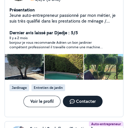
Présentation
Jeune auto-entrepreneur passionné par mon métier, je
suis très qualifié dans les prestations de ménage /
nettoyage / entretien des jardins et espaces verts ! Je
travaille avec soin, qualité et discrétion. Si vous voulez
Dernier avis laissé par Djedje : 5/5
du travail bien fait par quelqu'un de minutieux vous êtes
Il y a 2 mois
bonjour je vous recommande Adrien un bon jardinier
au bon endroit ! Pour toute demande ou question
compétent professionnel il travaille comme une machine
n'hésitez pas à me contacter.
raisonnable au prix
Jardinage
Entretien de jardin
Voir le profil
Contacter
Auto-entrepreneur