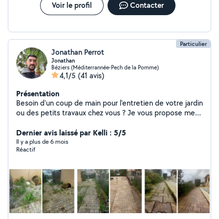
Voir le profil
Contacter
Particulier
Jonathan Perrot
Jonathan
Béziers (Méditerrannée-Pech de la Pomme)
4,1/5
(41 avis)
Présentation
Besoin d'un coup de main pour l'entretien de votre jardin
ou des petits travaux chez vous ? Je vous propose mes
services pour des prestations soignées et adaptées à
vos besoins Tonte débroussaillage désherbage Thaille
Dernier avis laissé par Kelli : 5/5
de haie élagage entretien des arbuste Remise en état
Il y a plus de 6 mois
Réactif
des extérieurs nettoyage des allées Évacuation des
déchets verts et encombrants Montage de tout types
de meubles Vous pouvez me contacter directement