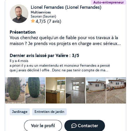
Auto-entrepreneur
Lionel Fernandes (Lionel Fernandes)
Multiservices
Sauvian (Sauvian)
4,7/5
(7 avis)
Présentation
Vous cherchez quelqu'un de fiable pour vos travaux à la
maison ? Je prends vos projets en charge avec sérieux
et professionnalisme, en veillant à un résultat propre et
durable. J'attache autant d'importance au travail bien
Dernier avis laissé par Valère : 3/5
fait qu'au contact humain : mon objectif est de vous
Il y a 4 mois
a priori il y a eu un malentendu et monsieur Fernandes a pensé
faciliter la vie, tout en vous laissant un chantier soigné et
que j avais décliné l offre . Donc ne pas tenir compte de ma
parfaitement réalisé. Je peux vous aider pour : Montage
première appréciation.
de meubles Peinture Jardinage et petits travaux
extérieurs Aide au déménagement Divers travaux à la
maison Sérieux, ponctuel et à l'écoute Échange clair
avant intervention Tarifs justes, sans surprise N'hésitez
pas à me contacter, je prends le temps de répondre et
de comprendre votre besoin.
Jardinage
Entretien de jardin
Voir le profil
Contacter