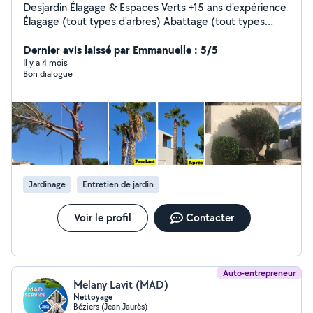
Desjardin Élagage & Espaces Verts +15 ans d'expérience
Élagage (tout types d'arbres) Abattage (tout types
d'arbres) Débroussaillage & défrichage Taille : haies,
arbustes, arbres Entretien & remise en état Traitements
Dernier avis laissé par Emmanuelle : 5/5
des arbres Création de jardins Pose de clôtures
Il y a 4 mois
Bon dialogue
Nettoyage haute pression Camion benne & nacelle
Évacuation des déchets verts ️ RC Pro Devis gratuit
Jardinage
Entretien de jardin
Voir le profil
Contacter
Auto-entrepreneur
Melany Lavit (MAD)
Nettoyage
Béziers (Jean Jaurès)