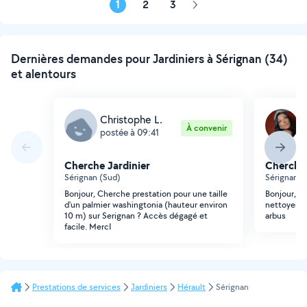
1
2
3
Page
suivante
Dernières demandes pour Jardiniers à Sérignan (34)
et alentours
Christophe L.
J
À convenir
postée à 09:41
p
Cherche Jardinier
Cherche 
Sérignan (Sud)
Sérignan (
Bonjour, Cherche prestation pour une taille
Bonjour, je
d'un palmier washingtonia (hauteur environ
nettoyer m
10 m) sur Serignan ? Accès dégagé et
arbus
facile. MercI
Prestations de services
Jardiniers
Hérault
Sérignan