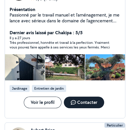
Présentation
Passionné par le travail manuel et l'aménagement, je me
lance avec sérieux dans le domaine de l'agencement
intérieur, des espaces verts et du multiservice.
Soigneux, réactif et à l'écoute, je propose des
Dernier avis laissé par Chakipa : 5/5
prestations de qualité avec un vrai souci du détail et de
Il y a 27 jours
Très professionnel, honnête et travail à la perfection. Vraiment
la satisfaction client. Basé à Cazouls-lès-Béziers,
vous pouvez faire appelle à ses services les yeux fermés. Merci
j'interviens rapidement dans les alentours pour vous
accompagner dans vos projets intérieurs et extérieurs.
Jardinage
Entretien de jardin
Voir le profil
Contacter
Particulier