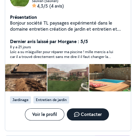
Sauvian (Sauvian)
4,3/5
(4 avis)
Présentation
Bonjour société TL paysages expérimenté dans le
domaine entretien création de jardin et entretien et
installation de piscine et de multi service
Dernier avis laissé par Morgane : 5/5
Il y a 21 jours
Loïc a su m'aiguiller pour réparer ma piscine ! mille mercis a lui
car il a trouvé directement sans me dire il il faut changer la
pompe !! parfait !
Jardinage
Entretien de jardin
Voir le profil
Contacter