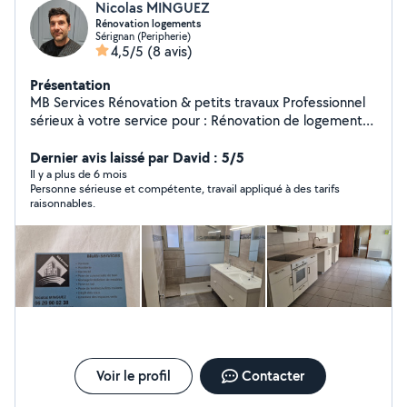
Nicolas MINGUEZ
Rénovation logements
Sérignan (Peripherie)
4,5/5
(8 avis)
Présentation
MB Services Rénovation & petits travaux Professionnel
sérieux à votre service pour : Rénovation de logement
Peinture, pose de sol, carrelage Plomberie (robinets,
WC, douches) Électricité (prises, luminaires) Montage
Dernier avis laissé par David : 5/5
de meubles, étagères, tringles Pose de cuisines et salles
Il y a plus de 6 mois
Personne sérieuse et compétente, travail appliqué à des tarifs
de bain Entretien d'espaces verts Devis gratuit Travail
raisonnables.
soigné Réactif
Voir le profil
Contacter