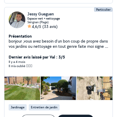
Particulier
Jessy Gueguen
Espace vert + nettoyage
Sérignan (Plage)
4,6/5
(33 avis)
Présentation
bonjour ,vous avez besoin d'un bon coup de propre dans
vos jardins ou nettoyage en tout genre faite moi signe je
serai ravi de m'en occuper
Dernier avis laissé par Val : 3/5
Il y a 4 mois
Il m’a oublié 🤷🏻‍♀️
Jardinage
Entretien de jardin