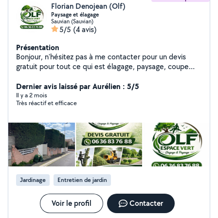
Florian Denojean (Olf)
Paysage et élagage
Sauvian (Sauvian)
5/5
(4 avis)
Présentation
Bonjour, n'hésitez pas à me contacter pour un devis
gratuit pour tout ce qui est élagage, paysage, coupe
d'arbre, coupe de haies tonte de pelouse ,nettoiement
de terrasse
Dernier avis laissé par Aurélien : 5/5
Il y a 2 mois
Très réactif et efficace
Jardinage
Entretien de jardin
Voir le profil
Contacter