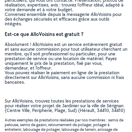
particuliers, qui vous ont contacté. Présentation, photos de
réalisation, expertises, avis : trouvez l'offreur idéal, adapté à
votre demande et à votre budget.
Conversez ensemble depuis la messagerie AlloVoisins pour
des échanges sécurisés et efficaces grâce aux outils
intégrés.
Est-ce que AlloVoisins est gratuit ?
Absolument ! AlloVoisins est un service entièrement gratuit
et sans aucune commission pour tout utilisateur cherchant un
membre, qu’il soit professionnel ou particulier, pour une
prestation de service ou une location de matériel. Payez
uniquement le prix de la prestation, fixé par vous,
demandeur, et l’offreur.
Vous pouvez réaliser le paiement en ligne de la prestation
directement sur AlloVoisins, sans aucune commission ni frais
bancaires.
Sur AlloVoisins, trouvez toutes les prestations de services
pour réaliser votre projet de Jardinier sur la ville de Sérignan
(Centre Ville, Peripherie, Plage, Sud) (Hérault, 34410, 34410)
Autres exemples de prestations réalisées par nos membres : semis de
pelouse, semis de gazon, retournement de potager, potager à
entretenir, labourage de potager, labourage de terrain, arrosage de