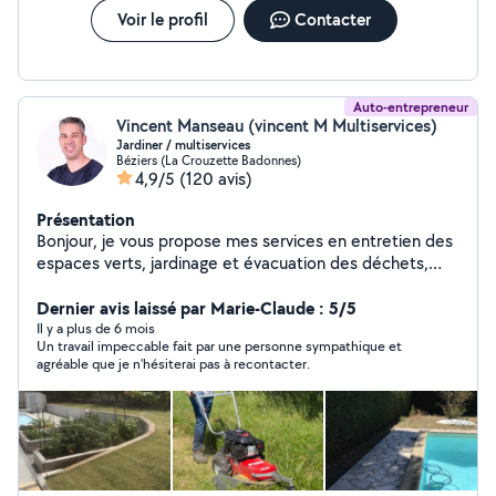
Voir le profil
Contacter
Auto-entrepreneur
Vincent Manseau (vincent M Multiservices)
Jardiner / multiservices
Béziers (La Crouzette Badonnes)
4,9/5
(120 avis)
Présentation
Bonjour, je vous propose mes services en entretien des
espaces verts, jardinage et évacuation des déchets,
ainsi que des divers travaux. Je suis quelqu'un de
consciencieux et de confiance . N'hésitez pas à me
Dernier avis laissé par Marie-Claude : 5/5
solliciter. Tel: 06-66-84-57-36 À bientôt
Il y a plus de 6 mois
Un travail impeccable fait par une personne sympathique et
agréable que je n'hésiterai pas à recontacter.