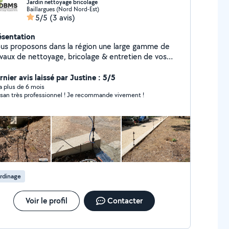
Jardin nettoyage bricolage
Baillargues (Nord Nord-Est)
5/5
(3 avis)
ésentation
us proposons dans la région une large gamme de
avaux de nettoyage, bricolage & entretien de vos
paces verts adaptés à vos besoins spécifiques, sur
mple demande, avec un devis gratuit préalable
nier avis laissé par Justine : 5/5
y a plus de 6 mois
isan très professionnel ! Je recommande vivement !
rdinage
Voir le profil
Contacter