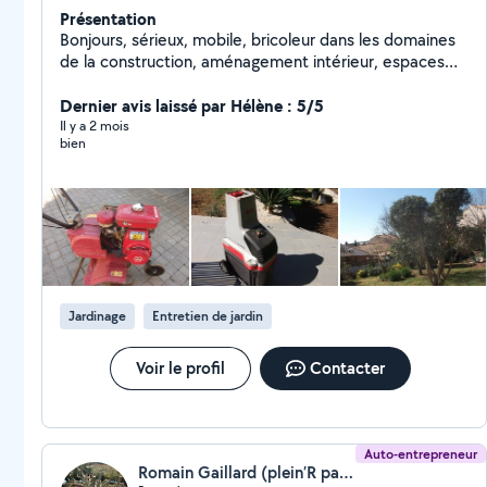
Présentation
Bonjours, sérieux, mobile, bricoleur dans les domaines
de la construction, aménagement intérieur, espaces
verts, automobile. loc de matériel possible de petits
outillages.
Dernier avis laissé par Hélène : 5/5
Il y a 2 mois
bien
Jardinage
Entretien de jardin
Voir le profil
Contacter
Auto-entrepreneur
Romain Gaillard (plein’R paysage)