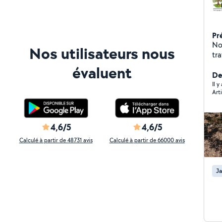
Pr
No
Nos utilisateurs nous
tr
es
évaluent
si
Der
Il 
Art
4,6/5
4,6/5
Calculé à partir de 48731 avis
Calculé à partir de 66000 avis
Ja