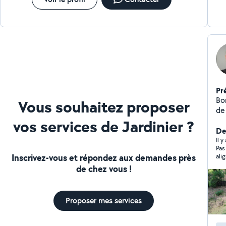
Pr
Bonjour, je vous p
Vous souhaitez proposer
de
Remp
vos services de Jardinier ?
tail
De
pro
Il y
Pas
co
Inscrivez-vous et répondez aux demandes près
ali
vra
de chez vous !
Proposer mes services