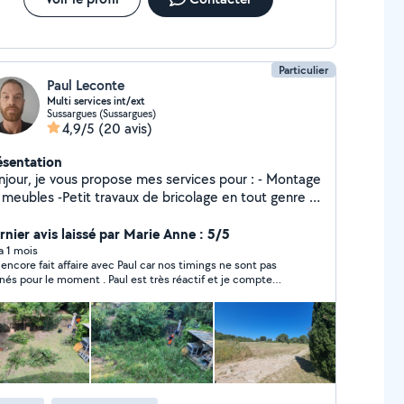
Particulier
Paul Leconte
Multi services int/ext
Sussargues (Sussargues)
4,9/5
(20 avis)
ésentation
ropose mes services pour : - Montage
 meubles -Petit travaux de bricolage en tout genre -
lacement de robineterie -Débrousaillage -Petite
le de haie -Nettoyage karcher Parlez moi de votre
rnier avis laissé par Marie Anne : 5/5
jet , j étudierai la faisabilité en fonction de mes
 a 1 mois
 encore fait affaire avec Paul car nos timings ne sont pas
mpétences
gnés pour le moment . Paul est très réactif et je compte
iment le recontacter dès que possible.