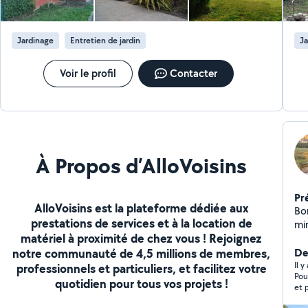
Jardinage
Entretien de jardin
Ja
Voir le profil
Contacter
À Propos d’AlloVoisins
Pr
AlloVoisins est la plateforme dédiée aux
Bo
prestations de services et à la location de
min
matériel à proximité de chez vous ! Rejoignez
jar
notre communauté de 4,5 millions de membres,
De
Il 
professionnels et particuliers, et facilitez votre
Pou
quotidien pour tous vos projets !
et 