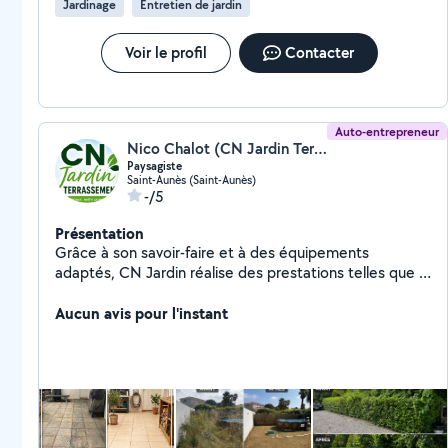
Jardinage
Entretien de jardin
Voir le profil
Contacter
Auto-entrepreneur
Nico Chalot (CN Jardin Terrassement)
Paysagiste
Saint-Aunès (Saint-Aunès)
-/5
Présentation
Grâce à son savoir-faire et à des équipements
adaptés, CN Jardin réalise des prestations telles que :
* Création et aménagement de jardins. * Terrassement
et préparation de terrains. * Plantation d'arbres,
Aucun avis pour l'instant
d'arbustes et de haies. * Engazonnement (gazon semé
ou en rouleaux). * Pose de clôtures, bordures et allées.
* Entretien des espaces verts : tonte, taille,
désherbage, débroussaillage et élagage. CN Jardin
met un point d'honneur à fournir un travail de qualité,
dans le respect des délais, de l'environnement et des