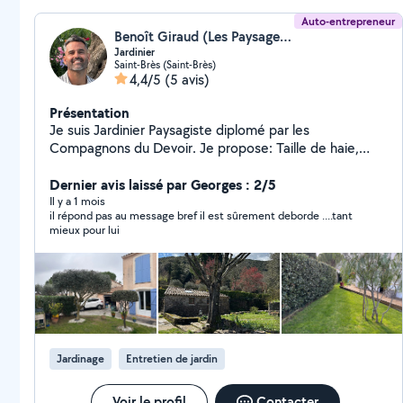
Auto-entrepreneur
Benoît Giraud (Les Paysages de Benoît)
Jardinier
Saint-Brès (Saint-Brès)
4,4/5
(5 avis)
Présentation
Je suis Jardinier Paysagiste diplomé par les
Compagnons du Devoir. Je propose: Taille de haie,
Taille d'arbre, Desherbage, Debroussaillage, Tonte de
gazon, Elagage, Plantation.
Dernier avis laissé par Georges : 2/5
Il y a 1 mois
il répond pas au message bref il est sûrement deborde ....tant
mieux pour lui
Jardinage
Entretien de jardin
Voir le profil
Contacter