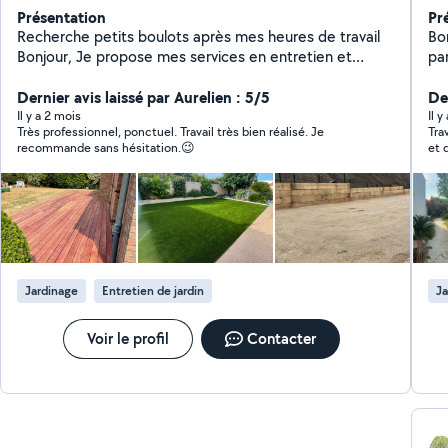
Présentation
Pr
Recherche petits boulots après mes heures de travail
Bo
Bonjour, Je propose mes services en entretien et
par
création d'espaces verts après mes journées de travail.
gén
Plus de 10 ans d'expérience dans les parcs et jardins
Dernier avis laissé par Aurelien : 5/5
etc
Der
Entretien : tonte, taille, désherbage, nettoyage
Qu
Il y a 2 mois
Il y
Très professionnel, ponctuel. Travail très bien réalisé. Je
Tra
Création : aménagement, plantations, conseils Travail
ma
recommande sans hésitation.😉
et 
sérieux, soigné et autonome Basé à Brignais, je peux
che
me déplacer aux alentours. N'hésitez pas à me
disponible ! 
contacter en message privé pour plus d'informations
gra
ou pour un devis
Jardinage
Entretien de jardin
Ja
Voir le profil
Contacter