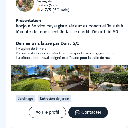
Paysagiste
Castries (Sud)
4,7/5
(50 avis)
Présentation
Bonjour Service paysagiste sérieux et ponctuel Je suis à
l'écoute de mon client Je fais le crédit d'impôt de 50%
avec avance immédiate
Dernier avis laissé par Dan : 5/5
Il y a plus de 6 mois
Romain est disponible, réactif et il respecte ses engagements.
Il a effectué un travail soigné et efficace pour la taille de ma
haie qui n'était pas simple (4m de haut). Il est également très
sympathique, je le recommande donc sans problème.
Jardinage
Entretien de jardin
Voir le profil
Contacter