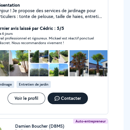
ésentation
njour ! Je propose des services de jardinage pour
ticuliers : tonte de pelouse, taille de haies, entretien
éral du jardin, désherbage, petits travaux extérieurs
. Je suis sérieux, ponctuel et je travaille avec soin.
nier avis laissé par Cédric : 5/5
e ce soit pour un entretien régulier ou un coup de
 a 6 jours
vail professionnel et rigoureux. Mickael est réactif ponctuel
in ponctuel, je m'adapte à vos besoins. Si vous
discret. Nous recommandons vivement !
rchez quelqu'un de fiable pour votre jardin, je suis
N'hésitez pas à me contacter pour un devis
tuit ou plus d'infos.
rdinage
Entretien de jardin
Voir le profil
Contacter
Auto-entrepreneur
Damien Boucher (DBMS)