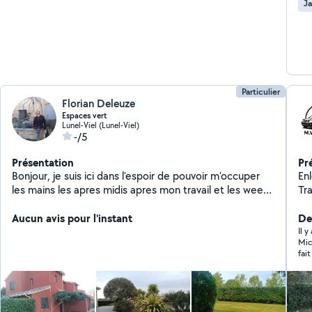
Ja
Particulier
Florian Deleuze
Espaces vert
Lunel-Viel (Lunel-Viel)
-/5
Présentation
Pr
Bonjour, je suis ici dans l'espoir de pouvoir m'occuper
En
les mains les apres midis apres mon travail et les week-
Tr
ends. J'aime m'occuper des végétaux et le travail bien
di
fait. Je peux tailler les haies et arbustes, rabattre et
Aucun avis pour l'instant
De
élaguer de petits arbres, passer la debrouisailleuse
Il 
Mic
etc... avec l'evacuation bien-sûr ! Pationné de ces
fai
petits boulots ! Accompagné de mon frère ! Je peux
aussi aider a transporter des objets avec mon fourgon.
Merci de la lecture, à bientôt et bonne journée ! Florian