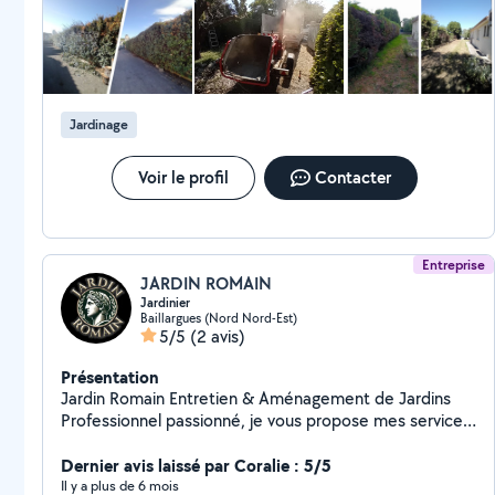
Jardinage
Voir le profil
Contacter
Entreprise
JARDIN ROMAIN
Jardinier
Baillargues (Nord Nord-Est)
5/5
(2 avis)
Présentation
Jardin Romain Entretien & Aménagement de Jardins
Professionnel passionné, je vous propose mes services
pour tous vos travaux de jardinage : Tonte de pelouse
Taille de haies Élagage Entretien de massifs et
Dernier avis laissé par Coralie : 5/5
parterres ️ Petits travaux d'aménagement extérieur
Il y a plus de 6 mois