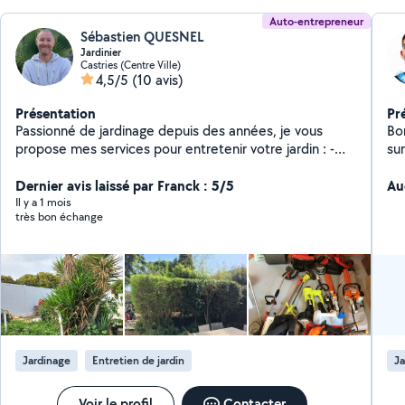
Auto-entrepreneur
Sébastien QUESNEL
Jardinier
Castries (Centre Ville)
4,5/5
(10 avis)
Présentation
Pr
Passionné de jardinage depuis des années, je vous
Bonj
propose mes services pour entretenir votre jardin : -
sur
Tonte/Débroussaillage/Taille d'arbustes et de plantes -
En
Plantation/Création de potager -Arrosage/Installation
Dernier avis laissé par Franck : 5/5
re
Au
de goutte à goutte -Regarnissage de gazon -Nettoyage
mis
Il y a 1 mois
très bon échange
haute pression (murs, terrasses,...) -Nourrissage des
qual
animaux -Entretien annuel du jardin possible.
dis
m'
mot
fait. N'hésitez pas à me contacter,
pla
aid
Jardinage
Entretien de jardin
Ja
Voir le profil
Contacter