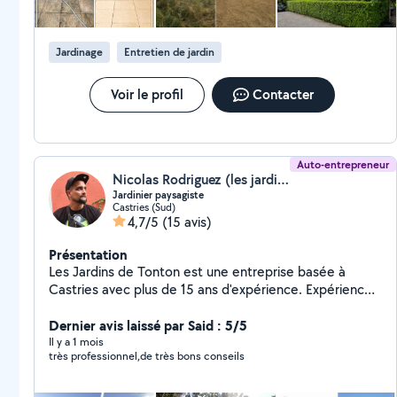
attentes de ses clients. L'entreprise privilégie des
solutions durables et personnalisées afin de créer des
extérieurs esthétiques, fonctionnels et faciles à
Jardinage
Entretien de jardin
entretenir.
Voir le profil
Contacter
Auto-entrepreneur
Nicolas Rodriguez (les jardins de tonton)
Jardinier paysagiste
Castries (Sud)
4,7/5
(15 avis)
Présentation
Les Jardins de Tonton est une entreprise basée à
Castries avec plus de 15 ans d'expérience. Expérience
à laquelle vous pouvez faire appel pour une demande
de paysagiste et multi-services. Je suis disponible pour
Dernier avis laissé par Said : 5/5
toutes vos demandes, n'hésitez pas à me contacter.
Il y a 1 mois
très professionnel,de très bons conseils
Envoyez-moi un message pour que je vous aide dans
vos choix et établisse un devis.