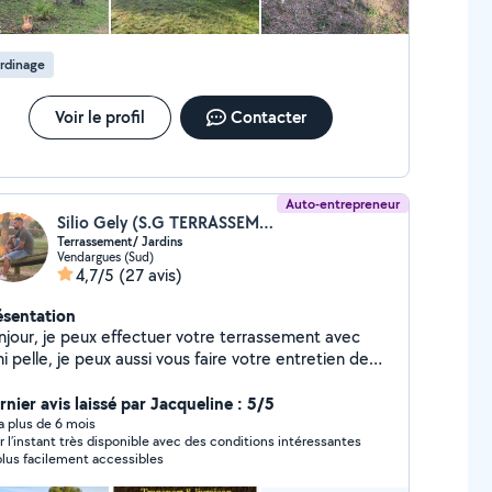
rdinage
Voir le profil
Contacter
Auto-entrepreneur
Silio Gely (S.G TERRASSEMENT)
Terrassement/ Jardins
Vendargues (Sud)
4,7/5
(27 avis)
ésentation
njour, je peux effectuer votre terrassement avec
i pelle, je peux aussi vous faire votre entretien de
din ( débroussailler, entretien, élagage ...)
rnier avis laissé par Jacqueline : 5/5
y a plus de 6 mois
r l’instant très disponible avec des conditions intéressantes
plus facilement accessibles