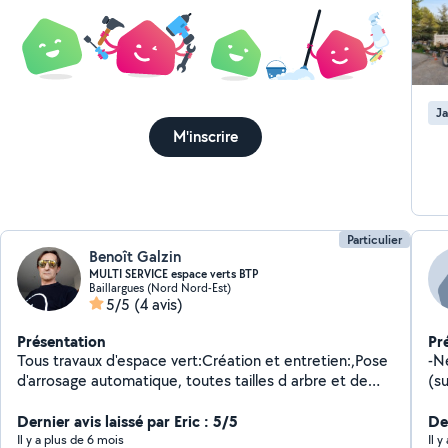
Ja
M'inscrire
Particulier
Benoît Galzin
MULTI SERVICE espace verts BTP
Baillargues (Nord Nord-Est)
5/5
(4 avis)
Présentation
Pr
Tous travaux d'espace vert:Création et entretien:,Pose
-Nettoy
d'arrosage automatique, toutes tailles d arbre et de
(sur fb) - Location d
végétaux, taille de haie,élagage,tontes,debroussaillage,
N'
engazonnement ,pose de gazon en plaques,
Dernier avis laissé par Eric : 5/5
De
traitements phytosanitaires,
Il y a plus de 6 mois
Il 