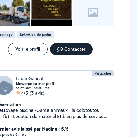
rdinage
Entretien de jardin
Voir le profil
Contacter
Particulier
Laura Gannat
Bienvenue sur mon profil
Saint-Brès (Saint-Brès)
4/5
(3 avis)
ésentation
age piscine -Garde animaux '' la colotoutou''
e matériel Et bien plus de services..
hésitez pas à me contacter pour en discuter.
rnier avis laissé par Nadine : 5/5
y a plus de 6 mois