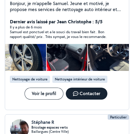
Bonjour, je m'appelle Samuel. Jeune et motivé, je
propose mes services de nettoyage auto intérieur et
extérieur, pour une voiture comme neuve ! Je propose
également mes services pour de la mécanique.
Dernier avis laissé par Jean Christophe : 5/5
Il y a plus de 6 mois
Samuel est ponctuel et a le souci du travail bien fait . Bon
rapport qualité/ prix . Très sympat, je vous le recommande.
Nettoyage de voiture
Nettoyage intérieur de voiture
Voir le profil
Contacter
Particulier
Stéphane R
Bricolage espaces verts
Baillargues (Centre Ville)