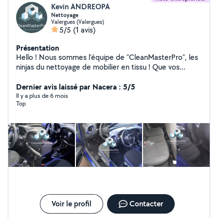
Kevin ANDREOPA
Nettoyage
Valergues (Valergues)
5/5
(1 avis)
Présentation
Hello ! Nous sommes l'équipe de "CleanMasterPro", les
ninjas du nettoyage de mobilier en tissu ! Que vos
canapés, tapis ou matelas soient couverts de miettes
de popcorn ou que vos chaises aient eu une petite
Dernier avis laissé par Nacera : 5/5
aventure malheureuse avec du café renversé, nous
Il y a plus de 6 mois
Top
sommes là pour tout remettre en ordre avec un sourire.
:) Pssst ... Nous nous occupons également de vos
voitures ! Merci de nous avoir lu, et à très bientôt.
CleanMasterPro - L'innovation au service du nettoyage.
Voir le profil
Contacter