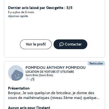
mariage . Ainsi que les services à la personnes / baby
sitting. Grâce à mes expériences professionnelles et
Dernier avis laissé par Georgette : 5/5
personnelles je me suis formée , performante et
Il y a plus de 6 mois
réponse rapide
dynamique , n hésiter pas à me contacter.
Voir le profil
Contacter
Particulier
POMPIDOU ANTHONY POMPIDOU
LOCATION DE VOITURE ET UTILITAIRE
Saint-Brès (Saint-Brès)
-/5
Présentation
Bonjour, Je suis quelqu'un de bricoleur, je donne des
cours de mathématiques (niveau 3ème max) quelque
notion en jardinage et bâtiment transport de
marchandises ou de personnes un brin dessinateur
Aucun avis pour l'instant