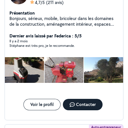
4,7/5
(211 avis)
Présentation
Bonjours, sérieux, mobile, bricoleur dans les domaines
de la construction, aménagement intérieur, espaces
verts, automobile. loc de matériel possible de petits
outillages.
Dernier avis laissé par Federica : 5/5
Il y a 2 mois
Stéphane est très pro, je le recommande.
Voir le profil
Contacter
Auto-entrepreneur