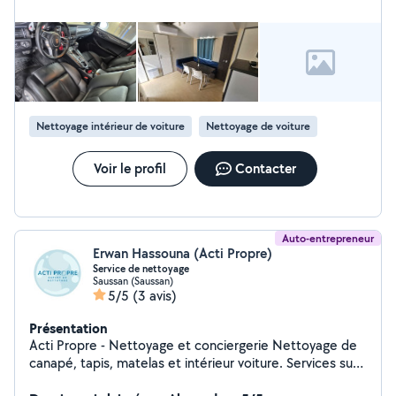
(tonte de pelouse, taxi etc..) Je suis sérieux, poncutel
et dynamique. Je me déplace facilement sur un rayon
de 50 km. N'hésitez pas à me contacter.
Nettoyage intérieur de voiture
Nettoyage de voiture
Voir le profil
Contacter
Auto-entrepreneur
Erwan Hassouna (Acti Propre)
Service de nettoyage
Saussan (Saussan)
5/5
(3 avis)
Présentation
Acti Propre - Nettoyage et conciergerie Nettoyage de
canapé, tapis, matelas et intérieur voiture. Services sur
mesure pour gérer le nettoyage après départ et la