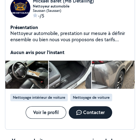
Mickael Baret (MB Detailing)
Nettoyeur automobile
Saussan (Saussan)
-/5
Présentation
Nettoyeur automobile, prestation sur mesure à définir
ensemble ou bien nous vous proposons des tarifs
unique. En cas de vente futur merci de nous le préciser.
Instagram - Facebook : MB Detailing 34
Aucun avis pour l'instant
Nettoyage intérieur de voiture
Nettoyage de voiture
Voir le profil
Contacter