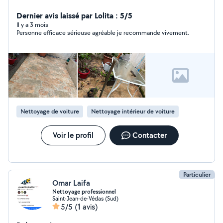
locaux. Nous proposons des prestations de qualité :
ménage régulier, nettoyage en profondeur, remise en
Dernier avis laissé par Lolita : 5/5
état et fin de chantier. nous faisons également les
Il y a 3 mois
Personne efficace sérieuse agréable je recommande vivement.
vitres, nettoyage de véhicule, etc. .Travail soigné,
ponctualité et satisfaction client sont nos priorités.
particuliers et professionnel et j'ai plus de 10 ans
d'expérience dans ce métier, je fais tout ce qui touche
dans le nettoyage
Nettoyage de voiture
Nettoyage intérieur de voiture
Voir le profil
Contacter
Particulier
Omar Laifa
Nettoyage professionnel
Saint-Jean-de-Védas (Sud)
5/5
(1 avis)