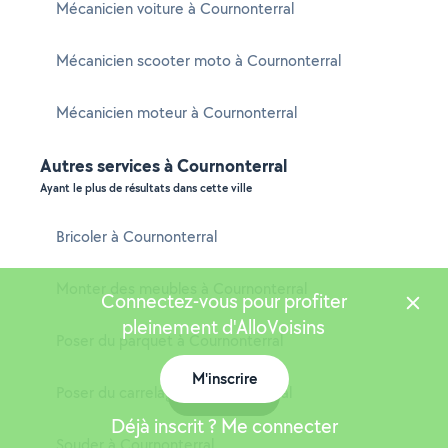
Mécanicien voiture à Cournonterral
Mécanicien scooter moto à Cournonterral
Mécanicien moteur à Cournonterral
Autres services à Cournonterral
Ayant le plus de résultats dans cette ville
Bricoler à Cournonterral
Monter des meubles à Cournonterral
Connectez-vous pour profiter
pleinement d'AlloVoisins
Poser du parquet à Cournonterral
M'inscrire
Poser du carrelage à Cournonterral
Carte
Déjà inscrit ? Me connecter
Souder à Cournonterral