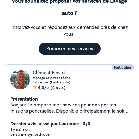
Vous souhaitez proposer vos services de Lavage
auto ?
Inscrivez-vous et répondez aux demandes près de chez
vous !
Proposer mes services
Particulier
Clément Penart
Ménage et petite tâche
Fabrègues (Centre Ville)
4,8/5
(4 avis)
Présentation
Bonjour Je propose mes services pour des petites
missions ponctuelles. Disponible principalement le soir
après le travail (jusqu'à 21h) et le week-end
partiellement pour vous aider : - Ménage et nettoyage
Dernier avis laissé par Laurence : 5/5
(immobilier / voiture) - Livraison / aide aux courses -
Il y a 2 mois
personne sympathique
Petits services du quotidien - Tout autre tâches simple