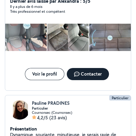
remise des clés aux nouveaux locataires. Je m'engage à
Dernier avis laissé par Alexandra : 5/5
vous offrir des services personnalisés, une attention
Il y a plus de 6 mois
Très professionnel et compétent
méticuleuse aux détails et une satisfaction garantie.
Simplifiez votre vie, faites confiance à Acti Propre.
Voir le profil
Contacter
Particulier
Pauline PRADINES
Particulier
Cournonsec (Cournonsec)
4,2/5
(23 avis)
Présentation
Dynamique, souriante, minutieuse, je serais ravie de