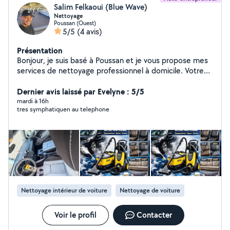
Salim Felkaoui (Blue Wave)
Nettoyage
Poussan (Ouest)
5/5
(4 avis)
Présentation
Bonjour, je suis basé à Poussan et je vous propose mes
services de nettoyage professionnel à domicile. Votre
voiture ou votre canapé comme neuf, sans bouger de
chez vous ! ... Nettoyage intérieur auto Canapés, tapis,
Dernier avis laissé par Evelyne : 5/5
matelas Escaliers & zones difficiles Matériel
mardi à 16h
tres symphatiquen au telephone
professionnel (shampouineuse, vapeur, Karcher)
Résultat impeccable Intervention à domicile Devis
rapide - contactez-moi !
Nettoyage intérieur de voiture
Nettoyage de voiture
Voir le profil
Contacter