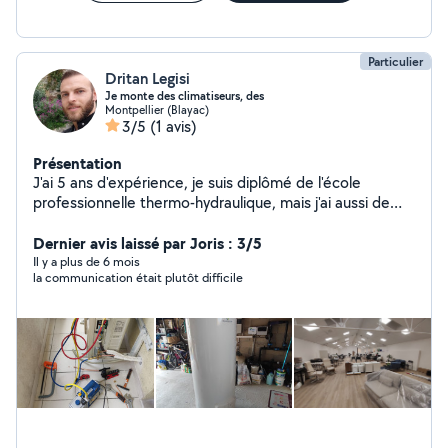
Particulier
Dritan Legisi
Je monte des climatiseurs, des
Montpellier (Blayac)
3/5
(1 avis)
Présentation
J'ai 5 ans d'expérience, je suis diplômé de l'école
professionnelle thermo-hydraulique, mais j'ai aussi de
l'expérience dans le meuble, nous réalisons tous types
de montage et de cuisines .
Dernier avis laissé par Joris : 3/5
Il y a plus de 6 mois
la communication était plutôt difficile