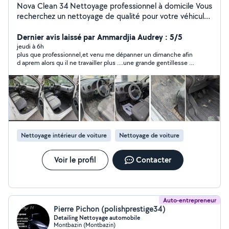
Nova Clean 34 Nettoyage professionnel à domicile Vous
recherchez un nettoyage de qualité pour votre véhicule
ou vos textiles ? Nova Clean 34 est à votre service !
Nos prestations : - Nettoyage intérieur de véhicules -
Dernier avis laissé par Ammardjia Audrey : 5/5
Nettoyage de canapés, fauteuils et chaises - Nettoyage
jeudi à 6h
plus que professionnel,et venu me dépanner un dimanche afin
de matelas - Nettoyage de tapis et moquettes -
d aprem alors qu il ne travailler plus ....une grande gentillesse et
Rénovation de phares Déplacement à domicile, devis
passionné ! merci encore vraiment
gratuit, matériel professionnel et travail soigné. Notre
priorité est votre satisfaction. Contactez-nous pour
obtenir un devis personnalisé et redonner une seconde
vie à vos équipements.
Nettoyage intérieur de voiture
Nettoyage de voiture
Voir le profil
Contacter
Auto-entrepreneur
Pierre Pichon (polishprestige34)
Detailing Nettoyage automobile
Montbazin (Montbazin)