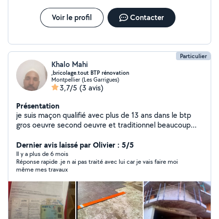
Voir le profil
Contacter
Particulier
Khalo Mahi
,bricolage.tout BTP rénovation
Montpellier (Les Garrigues)
3,7/5
(3 avis)
Présentation
je suis maçon qualifié avec plus de 13 ans dans le btp
gros oeuvre second oeuvre et traditionnel beaucoup
d'expérience et beaucoup de compétences dans le
bricolage travail propre ponctuel et finition excellente
Dernier avis laissé par Olivier : 5/5
(montage de mur parpaing, brique ,façade .........tout
Il y a plus de 6 mois
Réponse rapide .je n ai pas traité avec lui car je vais faire moi
matériel de fabrication et en ma possession )document
même mes travaux
certifié : bulletin de salaire , formation ,carte btp.
satisfaire le client est faire un travail propre je suis
ponctuel j'aime être a l'écoute du client même si ce
n'est pas son métier . Disponible 24sur 24 les prix sont
très raisonnable chaque travail mérite son salaire