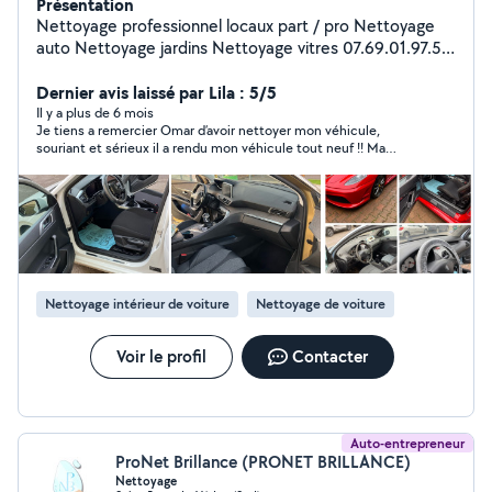
Présentation
Nettoyage professionnel locaux part / pro Nettoyage
auto Nettoyage jardins Nettoyage vitres 07.69.01.97.56
Fb : lavage Montpellier Sérieux et ponctuel vous ne
serez que satisfait !
Dernier avis laissé par Lila : 5/5
Il y a plus de 6 mois
Je tiens a remercier Omar d’avoir nettoyer mon véhicule,
souriant et sérieux il a rendu mon véhicule tout neuf !! Ma
voiture sent très bon encore merci je referai appel à vos
services. Travail de qualité à prix très abordable
Nettoyage intérieur de voiture
Nettoyage de voiture
Voir le profil
Contacter
Auto-entrepreneur
ProNet Brillance (PRONET BRILLANCE)
Nettoyage