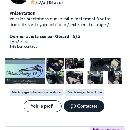
4,7/5
(18 avis)
Présentation
Voici les prestations que je fait directement à votre
domicile Nettoyage intérieur / extérieur Lustrage /
Polissage Traitement Céramique Rénovation d'optique
Petite Carrosserie Petit Mécanique
Dernier avis laissé par Gérard : 5/5
Il y a 3 mois
Très bon contact
Nettoyage intérieur de voiture
Nettoyage de voiture
Voir le profil
Contacter
Auto-entrepreneur