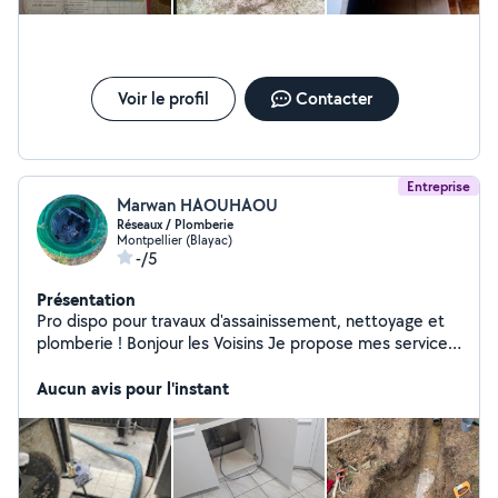
respecter le client.
Voir le profil
Contacter
Entreprise
Marwan HAOUHAOU
Réseaux / Plomberie
Montpellier (Blayac)
-/5
Présentation
Pro dispo pour travaux d'assainissement, nettoyage et
plomberie ! Bonjour les Voisins Je propose mes services
pour : ️ Travaux de plomberie (fuites, remplacement,
installation, chauffe-eau) Nettoyage (appart, maison,
Aucun avis pour l'instant
vitres, fin de chantier, locaux) Assainissement
(débouchage, curage, entretien de fosses, inspection
caméra) Et autres petits travaux ou services selon vos
besoins ! Sérieux, rapide et pro Déplacement possible