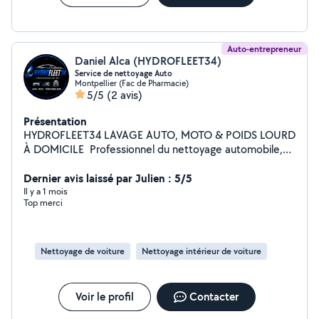
Auto-entrepreneur
Daniel Alca (HYDROFLEET34)
Service de nettoyage Auto
Montpellier (Fac de Pharmacie)
5/5
(2 avis)
Présentation
HYDROFLEET34 LAVAGE AUTO, MOTO & POIDS LOURD
À DOMICILE ️ Professionnel du nettoyage automobile,
nous intervenons directement à votre domicile ou sur
votre lieu de travail pour redonner à votre véhicule un
Dernier avis laissé par Julien : 5/5
aspect impeccable. Lavage intérieur Lavage complet
Il y a 1 mois
Top merci
Nettoyage sièges et tapis Désinfection habitacle
Nettoyage jantes et pneus Véhicules particuliers Motos
Camions et poids lourds Déplacement sur Béziers, Sète,
Montpellier et alentours. Tarifs à partir de : Auto :
Nettoyage de voiture
Nettoyage intérieur de voiture
intérieur 50 / complet 70 ️ Moto : complet à partir de 25
Poids lourd : intérieur 60 / complet 100 Produits
professionnels Intervention rapide Résultat impeccable
Voir le profil
Contacter
Devis gratuit N'hésitez pas à nous contacter pour un