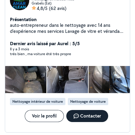
Grabels (Est)
4,8/5
(62 avis)
Présentation
auto-entrepreneur dans le nettoyage avec 14 ans
d'expérience mes services Lavage de vitre et véranda
Nettoyage bureau et appartement Nettoyage fin de
chantier Nettoyage après déménagement Shampoing
Dernier avis laissé par Aurel : 5/5
moquette Auto Nettoyage intérieur aspiration
Il y a 3 mois
trés bien , ma voiture été très propre
Nettoyage siège tapis Rénovation des phares Bricolage
Montage de meuble Peinture petits travaux Jardinage
Débroussaillage Paillage Nettoyage Disponible sur
Montpellier et ses alentours
Nettoyage intérieur de voiture
Nettoyage de voiture
Voir le profil
Contacter