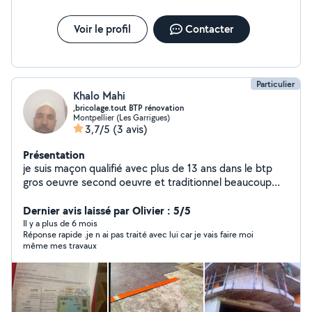
Voir le profil
Contacter
Particulier
Khalo Mahi
,bricolage.tout BTP rénovation
Montpellier (Les Garrigues)
3,7/5
(3 avis)
Présentation
je suis maçon qualifié avec plus de 13 ans dans le btp
gros oeuvre second oeuvre et traditionnel beaucoup
d'expérience et beaucoup de compétences dans le
bricolage travail propre ponctuel et finition excellente
Dernier avis laissé par Olivier : 5/5
(montage de mur parpaing, brique ,façade .........tout
Il y a plus de 6 mois
Réponse rapide .je n ai pas traité avec lui car je vais faire moi
matériel de fabrication et en ma possession )document
même mes travaux
certifié : bulletin de salaire , formation ,carte btp.
satisfaire le client est faire un travail propre je suis
ponctuel j'aime être a l'écoute du client même si ce
n'est pas son métier . Disponible 24sur 24 les prix sont
très raisonnable chaque travail mérite son salaire