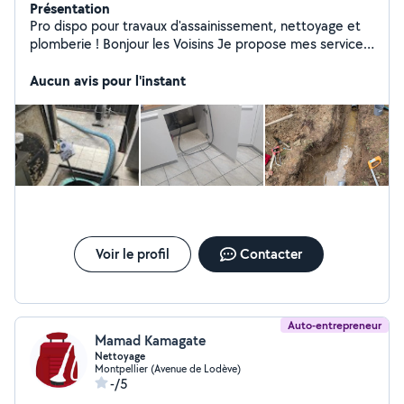
Présentation
Pro dispo pour travaux d'assainissement, nettoyage et
plomberie ! Bonjour les Voisins Je propose mes services
pour : ️ Travaux de plomberie (fuites, remplacement,
installation, chauffe-eau) Nettoyage (appart, maison,
Aucun avis pour l'instant
vitres, fin de chantier, locaux) Assainissement
(débouchage, curage, entretien de fosses, inspection
caméra) Et autres petits travaux ou services selon vos
besoins ! Sérieux, rapide et pro Déplacement possible
dans toute la région Devis gratuit Travail soigné
N'hésitez pas à me contacter pour plus d'infos ou un
coup de main À bientôt les voisins !
Voir le profil
Contacter
Auto-entrepreneur
Mamad Kamagate
Nettoyage
Montpellier (Avenue de Lodève)
-/5