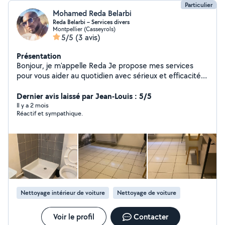
Particulier
Mohamed Reda Belarbi
Reda Belarbi – Services divers
Montpellier (Casseyrols)
5/5
(3 avis)
Présentation
Bonjour, je m'appelle Reda Je propose mes services
pour vous aider au quotidien avec sérieux et efficacité :
Lavage auto (intérieur / extérieur) Ramassage des
encombrants Aide au déménagement Divers services
Dernier avis laissé par Jean-Louis : 5/5
selon vos besoins Je suis disponible, ponctuel et motivé
Il y a 2 mois
Réactif et sympathique.
pour vous rendre service au mieux. N'hésitez pas à me
contacter pour plus d'informations ou pour un devis. À
bientôt ! Reda
Nettoyage intérieur de voiture
Nettoyage de voiture
Voir le profil
Contacter