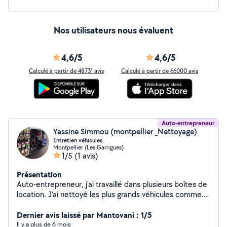
devis gratuit ou pour prendre rendez-vous
Nos utilisateurs nous évaluent
4,6/5
4,6/5
Calculé à partir de 48731 avis
Calculé à partir de 66000 avis
Auto-entrepreneur
Yassine Simmou (montpellier _Nettoyage)
Entretien véhicules
Montpellier (Les Garrigues)
1/5
(1 avis)
Présentation
Auto-entrepreneur, j'ai travaillé dans plusieurs boîtes de
location. J'ai nettoyé les plus grands véhicules comme
Bentley BMW Classe G. J'ai des produits performants et
de grosse qualité pour un nettoyage parfait. Tentez
Dernier avis laissé par Mantovani : 1/5
votre chance et contactez-moi
Il y a plus de 6 mois