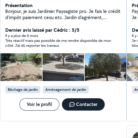
Présentation
Pr
Bonjour, je suis Jardinier Paysagiste pro. Je fais le crédit
Pa
d'impôt paiement cesu etc. Jardin d'agrément,
Je
potager, débrousaillage, taille de haie, élagage n'ont
la 
aucun sercrets pour moi ! Je suis expérimenté et très
Dernier avis laissé par Cédric : 5/5
minéral
De
bien équipé. Rencontrons nous pour évaluer ensemble
dem
Il y a plus de 6 mois
Il y
Très réactif mais pas possible de me rendre disponible de mon
Je 
votre besoin !
bi
côté .J’ai dû reporter les travaux
blo
pl
bea
sou
ensuite
pro
fin
du 
par
messages. Je vo
Bêchage de jardin
Aménagement de jardin
A
con
les
mei
Voir le profil
Contacter