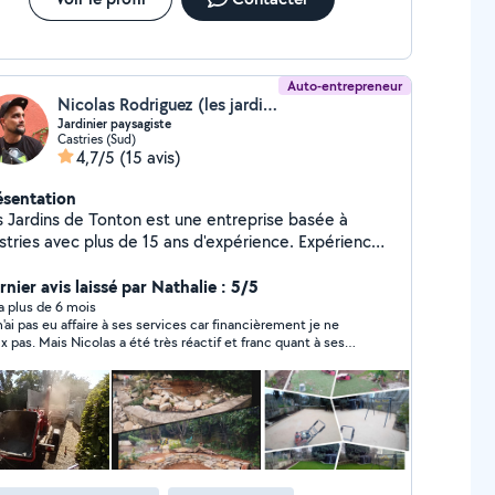
Auto-entrepreneur
Nicolas Rodriguez (les jardins de tonton)
Jardinier paysagiste
Castries (Sud)
4,7/5
(15 avis)
ésentation
s Jardins de Tonton est une entreprise basée à
stries avec plus de 15 ans d'expérience. Expérience
laquelle vous pouvez faire appel pour une demande
paysagiste et multi-services. Je suis disponible pour
nier avis laissé par Nathalie : 5/5
utes vos demandes, n'hésitez pas à me contacter.
y a plus de 6 mois
n'ai pas eu affaire à ses services car financièrement je ne
voyez-moi un message pour que je vous aide dans
x pas. Mais Nicolas a été très réactif et franc quant à ses
 choix et établisse un devis.
ts pratiqués. Ce qui est réellement une bonne chose si on
veut pas avoir de surprises ... Merci à lui.