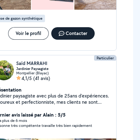
se de gazon synthétique
Voir le profil
Contacter
Particulier
Saïd MARRAHI
Jardinier Paysagiste
Montpellier (Blayac)
4,1/5
(41 avis)
ésentation
rdinier paysagiste avec plus de 25ans d'expériences.
goureux et perfectionniste, mes clients ne sont
ais déçu par mon travail. J'effectue aussi des
tites maçonnerie, pose de carrelage et de parquet,
nier avis laissé par Alain : 5/5
inture, pose de placo, petits travaux électriques
y a plus de 6 mois
personne très compétente travaille très bien rapidement
d'arrosage automatique -
ntage de plantes, d'arbres, de buissons - Élagage -
e de parquet - Pose de carrelage - Taille de haies -