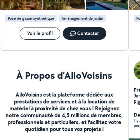
Pose de gazon synthétique
Aménagement de jardin
Po
Voir le profil
Contacter
À Propos d’AlloVoisins
Pr
AlloVoisins est la plateforme dédiée aux
Ja
prestations de services et à la location de
Ri
matériel à proximité de chez vous ! Rejoignez
jam
notre communauté de 4,5 millions de membres,
pe
Der
pe
Il 
professionnels et particuliers, et facilitez votre
etc... Travaux : - Pose 
quotidien pour tous vos projets !
Pla
Pos