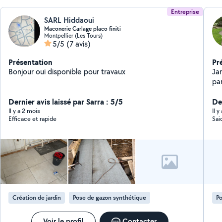
Entreprise
SARL Hiddaoui
Maconerie Carlage placo finiti
Montpellier (Les Tours)
5/5
(7 avis)
Présentation
Pr
Bonjour oui disponible pour travaux
Ja
pa
me
Dernier avis laissé par Sarra : 5/5
de 
De
ha
Il y a 2 mois
Il y
Efficace et rapide
Sai
am
élag
je
po
pet
min
N'
con
Création de jardin
Pose de gazon synthétique
Po
Voir le profil
Contacter