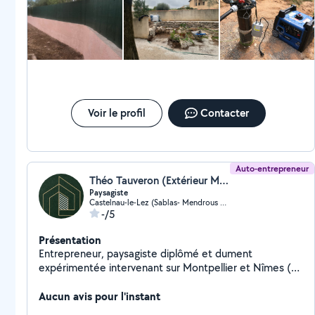
finale
Voir le profil
Contacter
Auto-entrepreneur
Théo Tauveron (Extérieur Méditerranée)
Paysagiste
Castelnau-le-Lez (Sablas- Mendrous O-Languedoc O)
-/5
Présentation
Entrepreneur, paysagiste diplômé et dument
expérimentée intervenant sur Montpellier et Nîmes (
30 kilomètre aux alentours ). J'interviens sur tout vos
extérieurs, du terrassement à la mise en terre, en
Aucun avis pour l'instant
passant par la construction de terrasses, en bois, de