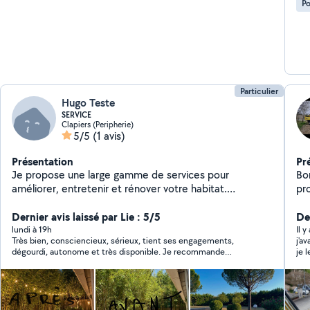
Po
Particulier
Hugo Teste
SERVICE
Clapiers (Peripherie)
5/5
(1 avis)
Présentation
Pr
Je propose une large gamme de services pour
Bonjour , je prop
améliorer, entretenir et rénover votre habitat.
prof
J'interviens aussi bien pour des travaux de rénovation
intérieure et extérieure que pour l'entretien du
Dernier avis laissé par Lie : 5/5
Der
logement, l'aménagement des espaces extérieurs, le
lundi à 19h
Il y
Très bien, consciencieux, sérieux, tient ses engagements,
j'ava
jardinage ou encore le nettoyage. Je réalise également
dégourdi, autonome et très disponible. Je recommande
je 
des prestations sur mesure afin de répondre aux
vivement !
besoins spécifiques de chaque client, avec des
solutions adaptées à chaque projet.