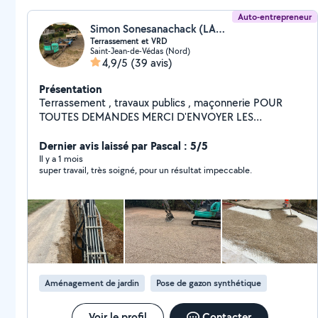
Auto-entrepreneur
Simon Sonesanachack (LAO.S TP)
Terrassement et VRD
Saint-Jean-de-Védas (Nord)
4,9/5
(39 avis)
Présentation
Terrassement , travaux publics , maçonnerie POUR
TOUTES DEMANDES MERCI D'ENVOYER LES
MESSAGES DANS « TERRASSEMENT ET
ASSAINISSEMENT « merci
Dernier avis laissé par Pascal : 5/5
Il y a 1 mois
super travail, très soigné, pour un résultat impeccable.
Aménagement de jardin
Pose de gazon synthétique
Voir le profil
Contacter