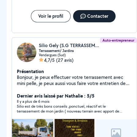
Voir le profil
Contacter
Auto-entrepreneur
Silio Gely (S.G TERRASSEMENT)
Terrassement/ Jardins
Vendargues (Sud)
4,7/5
(27 avis)
Présentation
Bonjour, je peux effectuer votre terrassement avec
mini pelle, je peux aussi vous faire votre entretien de
jardin ( débroussailler, entretien, élagage ...)
Dernier avis laissé par Nathalie : 5/5
Il y a plus de 6 mois
Silio est de très bons conseils ,ponctuel, réactif et le
terrassement de mon jardin ( nouveau terrain avec apport de
terre végétale et plantation d'un arbre ) est juste parfait ! Je
recommande vivement de faire appel à Silio.