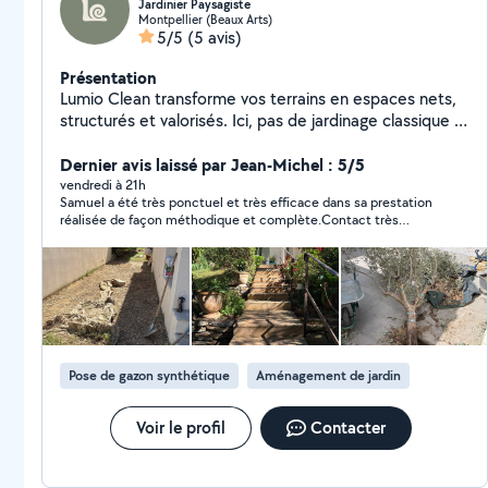
Jardinier Paysagiste
Montpellier (Beaux Arts)
5/5
(5 avis)
Présentation
Lumio Clean transforme vos terrains en espaces nets,
structurés et valorisés. Ici, pas de jardinage classique :
chaque intervention est pensée pour créer un résultat
visuel clair, propre et durable. Terrains envahis,
Dernier avis laissé par Jean-Michel : 5/5
extérieurs négligés, zones laissées à l'abandon nous
vendredi à 21h
Samuel a été très ponctuel et très efficace dans sa prestation
reprenons le contrôle pour redonner forme et lisibilité à
réalisée de façon méthodique et complète.Contact très
votre espace. Objectif : transformer votre extérieur en
sympathique qui plus est. Je ne peux que recommander
un véritable espace de vie. Envoyez-nous votre terrain,
chaudement.Cordialement.
on vous montre ce qu'il peut devenir. Instagram :
@lumio.clean
Pose de gazon synthétique
Aménagement de jardin
Voir le profil
Contacter