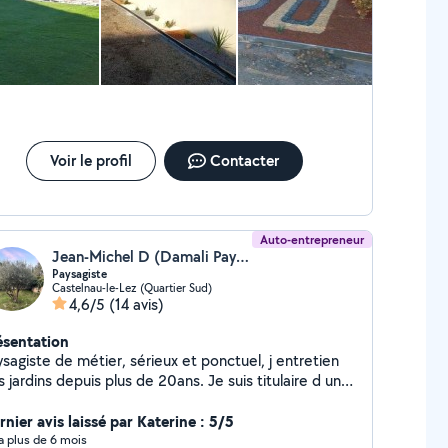
se gazon synthétique - Tondre le gazon -
broussailleuse - Coupe d'arbres et de buissons -
tits travaux de maçonnerie - Peinture mur - Petites
icoles électrique - Pose de placo
Voir le profil
Contacter
Auto-entrepreneur
Jean-Michel D (Damali Paysage)
Paysagiste
Castelnau-le-Lez (Quartier Sud)
4,6/5
(14 avis)
ésentation
sagiste de métier, sérieux et ponctuel, j entretien
 jardins depuis plus de 20ans. Je suis titulaire d un
P ouvrier sylviculteur, d un CAP abattage façonnage
 d un BEP aménagement de l espace. Mes
nier avis laissé par Katerine : 5/5
cialités sont le débroussaillement, la taille de toute
y a plus de 6 mois