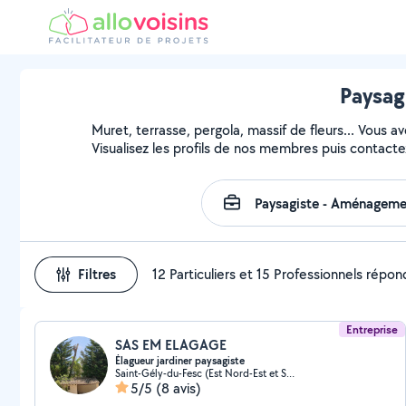
Paysag
Muret, terrasse, pergola, massif de fleurs... Vous a
Visualisez les profils de nos membres puis contactez
Filtres
12 Particuliers et 15 Professionnels répo
Entreprise
SAS EM ELAGAGE
Élagueur jardiner paysagiste
Saint-Gély-du-Fesc (Est Nord-Est et Sud-Est)
5/5
(8 avis)