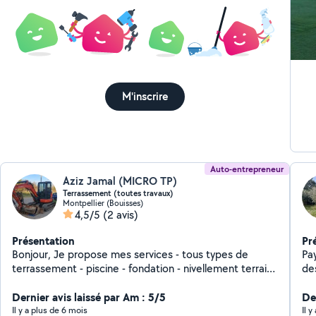
Po
Dé
Pe
br
M'inscrire
Auto-entrepreneur
Aziz Jamal (MICRO TP)
Terrassement (toutes travaux)
Montpellier (Bouisses)
4,5/5
(2 avis)
Présentation
Pr
Bonjour, Je propose mes services - tous types de
Pay
terrassement - piscine - fondation - nivellement terrain
des
- tranchée - nettoyage terrain - plantation d'arbres -
CA
déracinement souche - livraison terre - pose V.R.D -
Dernier avis laissé par Am : 5/5
et
Der
enrochement - terrain pétanque N'hésitez pas à poser
spé
Il y a plus de 6 mois
Il 