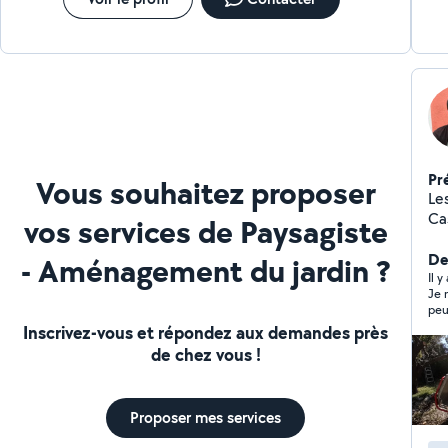
Pr
Vous souhaitez proposer
Le
Ca
vos services de Paysagiste
à 
de 
Der
- Aménagement du jardin ?
to
Il 
Je 
En
peu
vos
coû
Inscrivez-vous et répondez aux demandes près
ne 
de chez vous !
Proposer mes services