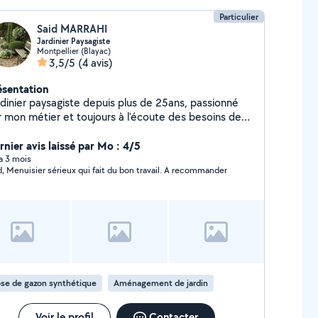
Particulier
Said MARRAHI
Jardinier Paysagiste
Montpellier (Blayac)
3,5/5
(4 avis)
ésentation
rdinier paysagiste depuis plus de 25ans, passionné
r mon métier et toujours à l'écoute des besoins de
s clients. Je propose mes services pour tout types
travaux de jardin: - Entretien régulier (tonte, taille de
rnier avis laissé par Mo : 4/5
ies, désherbage, coupe d'abres ect.) - Création et
 a 3 mois
d, Menuisier sérieux qui fait du bon travail. A recommander
énagement d'espaces verts - Nettoyage de terrain,
age, plantations, débrouillage etc. En complément
 réalise également des petits travaux de maçonnerie,
se de carrelage, faïence, terrasse et enfin quelques
its bricolage et réparation diverses. Sérieux et
utieux, je mets mon savoir-faire à votre service.
hésitez pas à me contacter pour un devis ou un
seil, je me déplace volontiers.
se de gazon synthétique
Aménagement de jardin
Voir le profil
Contacter