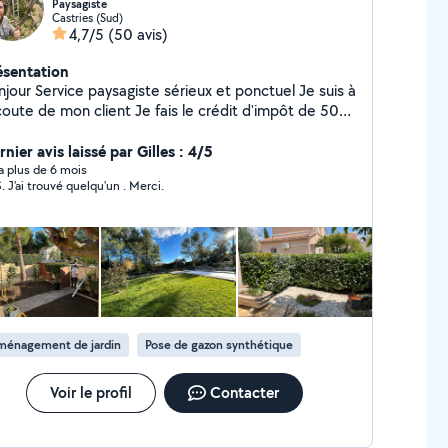
Paysagiste
Castries (Sud)
4,7/5
(50 avis)
ésentation
agiste sérieux et ponctuel Je suis à
e de mon client Je fais le crédit d'impôt de 50%
ec avance immédiate
nier avis laissé par Gilles : 4/5
y a plus de 6 mois
. J'ai trouvé quelqu'un . Merci.
ménagement de jardin
Pose de gazon synthétique
Voir le profil
Contacter