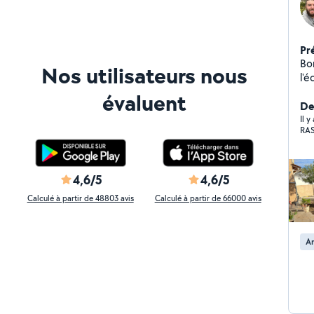
Pr
Bonjour Service pays
Nos utilisateurs nous
l'écout
av
évaluent
Der
Il 
RAS
4,6/5
4,6/5
Calculé à partir de 48803 avis
Calculé à partir de 66000 avis
A