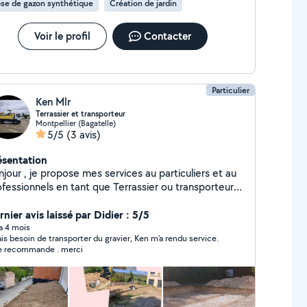
se de gazon synthétique
Création de jardin
Voir le profil
Contacter
Particulier
Ken Mlr
Terrassier et transporteur
Montpellier (Bagatelle)
5/5
(3 avis)
ésentation
ose mes services au particuliers et au
essionnels en tant que Terrassier ou transporteur (
sables, gravats , terre ect .. ) Phone :... 42363400
nier avis laissé par Didier : 5/5
 a 4 mois
is besoin de transporter du gravier, Ken m'a rendu service.
le recommande . merci