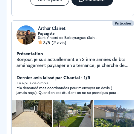
Particulier
Arthur Clairet
Paysagiste
Saint-Vincent-de-Barbeyrargues (Saint-Vincent-de-Barbeyrargues)
3/5
(2 avis)
Présentation
Bonjour, je suis actuellement en 2 ème années de bts
aménagement paysager en alternance, je cherche des
petits travaux dans les jardins à Montpellier et ses
alentours pour compléter mes fins de journées et mes
Dernier avis laissé par Chantal : 1/5
week-ends ( entretient de jardin, petit élagage et
Il y a plus de 6 mois
M’a demandé mes coordonnées pour m’envoyer un devis.(
création de jardin )
jamais reçu). Quand on est étudiant on ne se prend pas pour
un chef d’entreprise…