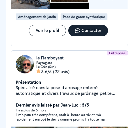
Aménagement de jardin
Pose de gazon synthétique
Voir le profil
Contacter
Entreprise
le Flamboyant
Paysagiste
Le Crès (Sud)
3,6/5
(22 avis)
Présentation
Spécialisé dans la pose d arrosage enterré
automatique et divers travaux de jardinage petite
maçonnerie et pose de terrasse bois et claustra
Dernier avis laissé par Jean-Luc : 5/5
Il y a plus de 6 mois
Il m’a paru très compétent, était à l’heure au rdv et m’a
rapidement envoyé le devis comme promis Il a toute ma
confiance J’attends toutefois 2 devis pour prendre ma décision