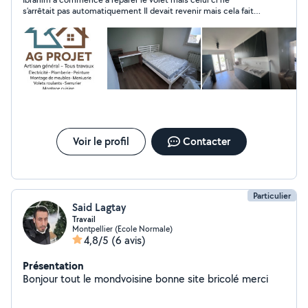
autre.
s’arrêtait pas automatiquement Il devait revenir mais cela fait
plusieurs fois qu’il annule le rdv et ne répond pas je suis déçu
Voir le profil
Contacter
Particulier
Said Lagtay
Travail
Montpellier (Ecole Normale)
4,8/5
(6 avis)
Présentation
Bonjour tout le mondvoisine bonne site bricolé merci