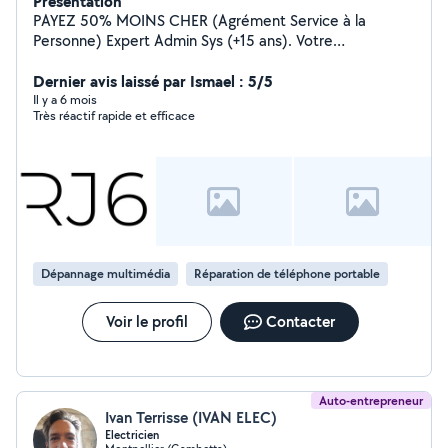
Présentation
PAYEZ 50% MOINS CHER (Agrément Service à la
Personne) Expert Admin Sys (+15 ans). Votre
informatique pro à moitié prix via l'Avance Immédiate !
TOUT VOTRE INFORMATIQUE : - Dépannage : Lenteurs,
Dernier avis laissé par Ismael : 5/5
virus, écran noir, réinstall Windows/MAC/Linux, upgrade
Il y a 6 mois
Très réactif rapide et efficace
SSD. - Réseau & Matériel : Box Internet, WiFi, RJ45,
imprimantes, vidéo-surveillance, NAS. - Mobiles : Config
smartphones Android/iOS, tablettes, synchro mails &
données. - Aide : Formation, conseils achat,
récupération fichiers perdus, dev web. TARIFS 100%
TRANSPARENTS SUR MON SITE Web RJ6 Consultez le
site pour les prix détaillés ou cliquez sur ME
CONTACTER pour une réponse rapide et efficace.
Dépannage multimédia
Réparation de téléphone portable
Voir le profil
Contacter
Auto-entrepreneur
Ivan Terrisse (IVAN ELEC)
Electricien