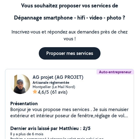
Vous souhaitez proposer vos services de
Dépannage smartphone - hifi - video - photo ?
Inscrivez-vous et répondez aux demandes près de chez
vous !
Proposer mes services
Auto-entrepreneur
AG projet (AG PROJET)
Artisanale règlementée
Montpellier (Le Mail Nord)
4,6/5
(61 avis)
Présentation
Bonjour je vous propose mes services . Je suis menuisier
extérieur et intérieur poseur de fenêtre,réglage de volet
roulant, remplacement moteur volet, roulant, montages
Cuisine Équipée, et la peinture , les chasse d'eau ,pose
Dernier avis laissé par Matthieu : 2/5
de plan de travail cuisine et Électricité plomberie et
Il y a plus de 6 mois
Ibrahim a commencé à réparer le volet mais celui ci ne