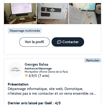
vous pouvez bénéficier de l'avance crédit d'impôt de
50% ! J'ai travaillé 8 ans chez Apple alors je suis très à
l'aise avec l'écosystème. Mais je peux tout à fait
travailler sur Windows et Android.
Dépannage multimédia
Voir le profil
Contacter
Particulier
Georges Bahsa
Assistance/dépannage
Montpellier (Notre Dame de la Paix)
4,9/5
(7 avis)
Présentation
Dépannage informatique, site web, Domotique,
n'hésitez pas à me contacter et on verra ensemble ce
que je peux faire pour vous.
Dernier avis laissé par Gaël : 4/5