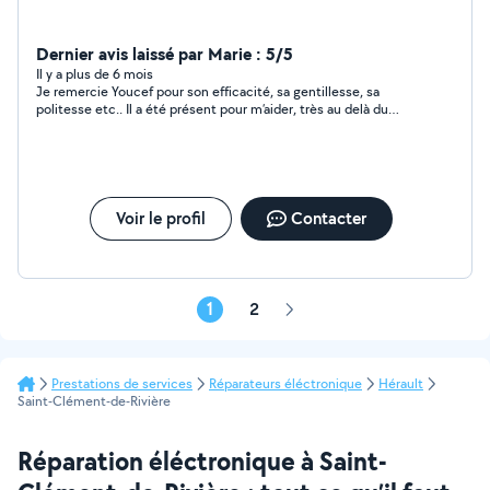
Dernier avis laissé par Marie : 5/5
Il y a plus de 6 mois
Je remercie Youcef pour son efficacité, sa gentillesse, sa
politesse etc.. Il a été présent pour m’aider, très au delà du
temps et de l’aide de ce que j’avais évoquée au départ. Il est
posé, calme, et à l’écoute. J’étais dans une énorme galère pour
transférer et ranger des garages il a vraiment fait son maximum
pour m’aider au mieux. J’ai d’ailleurs l’intention de le recontacter
très rapidement pour aller récupérer des meubles très bientôt..
Je recommande Youcef à 10000 % Marie
Voir le profil
Contacter
1
2
Page
suivante
Prestations de services
Réparateurs éléctronique
Hérault
Saint-Clément-de-Rivière
Réparation éléctronique à Saint-