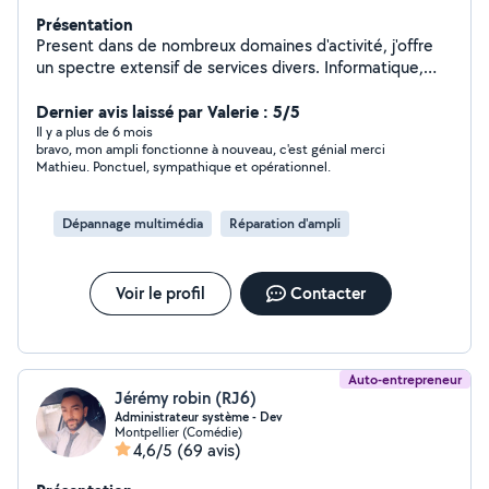
Présentation
Present dans de nombreux domaines d'activité, j'offre
un spectre extensif de services divers. Informatique,
photographie, travaux manuels. J'aime le bon boulot et
les personnes pour qui j'opère
Dernier avis laissé par Valerie : 5/5
Il y a plus de 6 mois
bravo, mon ampli fonctionne à nouveau, c'est génial merci
Mathieu. Ponctuel, sympathique et opérationnel.
Dépannage multimédia
Réparation d'ampli
Voir le profil
Contacter
Auto-entrepreneur
Jérémy robin (RJ6)
Administrateur système - Dev
Montpellier (Comédie)
4,6/5
(69 avis)