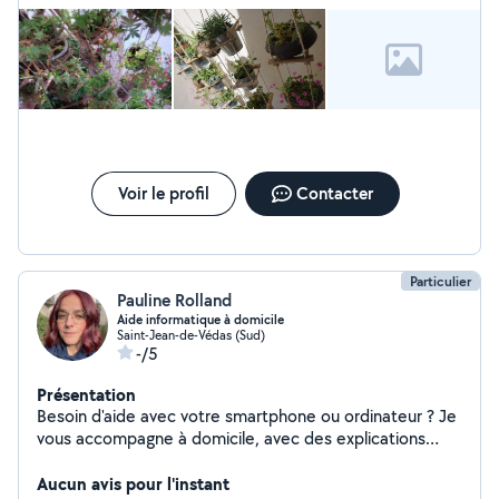
logicielles Je suis disponible pour des interventions
rapides et fiables à Montpellier NORD. Je peux vous
aider à progresser dans le numérique, je suis spécialisé
grands débutants pour casser les freins d'apprentissage
ou juste dépanner sur un problème ponctuel Je suis
calme, patient et sympathique; j'adore rendre
service...merci de me donner ma chance
Voir le profil
Contacter
Particulier
Pauline Rolland
Aide informatique à domicile
Saint-Jean-de-Védas (Sud)
-/5
Présentation
Besoin d'aide avec votre smartphone ou ordinateur ? Je
vous accompagne à domicile, avec des explications
simples et adaptées. Démarches en ligne, initiation et
prise en main. Avec mon statut « Service à la personne »
Aucun avis pour l'instant