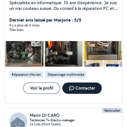
Spécialiste en informatique. 10 ans d'expérience. Je suis
un vrai couteau suisse. Du conseil à la réparation PC et
Multimédia, et même du montage PC. Je travail avec
efficacité, et un travail propre ! PS : Photo de
Dernier avis laissé par Marjorie : 5/5
couverture générée par IA
Il y a plus de 6 mois
Très bien
Réparation d'écran
Dépannage multimédia
Voir le profil
Contacter
Particulier
Mario DI CARO
Technicien Tv-Electro-ménager
Le Crès (Nord Ouest)