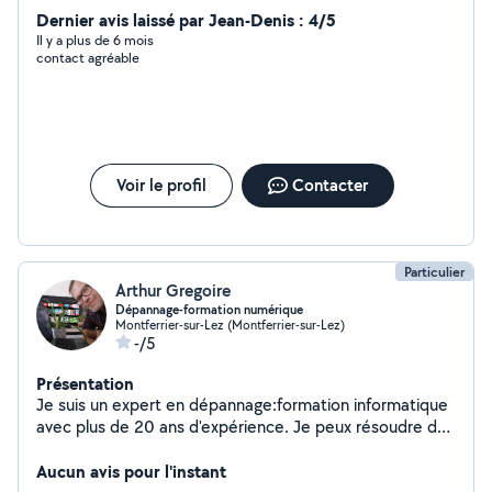
Dernier avis laissé par Jean-Denis : 4/5
Il y a plus de 6 mois
contact agréable
Voir le profil
Contacter
Particulier
Arthur Gregoire
Dépannage-formation numérique
Montferrier-sur-Lez (Montferrier-sur-Lez)
-/5
Présentation
Je suis un expert en dépannage:formation informatique
avec plus de 20 ans d'expérience. Je peux résoudre des
problèmes liés à votre ordinateur, téléphone ou
tablette, y compris les virus, les pannes matérielles et
Aucun avis pour l'instant