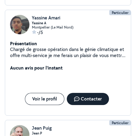
Particulier
Yassine Amari
Yassine A
Montpellier (Le Mail Nord)
-/5
Présentation
Chargé de grosse opération dans le génie climatique et
offre multi-service je me ferais un plaisir de vous mettre
à disposition mon expérience et mes contacts pour vos
éventuels besoins.
Aucun avis pour l'instant
Voir le profil
Contacter
Particulier
Jean Puig
Jean P