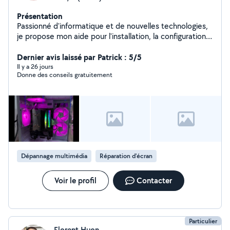
Présentation
Passionné d'informatique et de nouvelles technologies,
je propose mon aide pour l'installation, la configuration
et le dépannage de vos appareils du quotidien (PC
Windows/Mac, smartphones Android/iPhone, tablettes,
Dernier avis laissé par Patrick : 5/5
imprimantes, box internet, Wi-Fi, TV connectées).
Il y a 26 jours
Donne des conseils gratuitement
Services : installation et mise en service, transfert de
données, résolution de problèmes, optimisation
d'appareils lents, configuration réseau/imprimante, aide
à l'utilisation, réparation spécialisée, conseils
personnalisés etc... Sérieux, patient et pédagogue, je
m'adapte à tous niveaux pour expliquer simplement et
trouver des solutions efficaces. Disponible sur
Montpellier et alentours.
Dépannage multimédia
Réparation d'écran
Voir le profil
Contacter
Particulier
Florent Huon