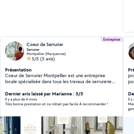
res
tél: 
co
Entreprise
Coeur de Serrurier
Serrurier
Montpellier (Marquerose)
5/5
(5 avis)
Présentation
Pr
Coeur de Serrurier Montpellier est une entreprise
pr
locale spécialisée dans tous les travaux de serrurerie
po
sur l'Hérault et le Gard, disponible 24h/24 et 7j/7. Nos
fen
serruriers professionnels interviennent rapidement pour
Dernier avis laissé par Marianne : 5/5
por
De
tout dépannage d'urgence, ouverture de porte,
Il y a plus de 6 mois
Il 
Très bonne prestation et ce n’était pas facile À recommander !
Mer
remplacement de serrure, installation de serrure
gen
multipoints, ou encore pose de porte blindée.