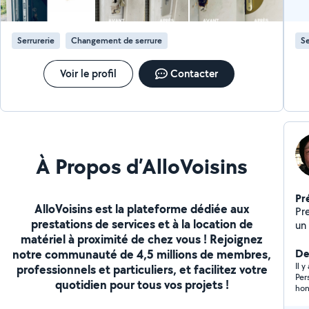
Serrurerie
Changement de serrure
Se
Voir le profil
Contacter
À Propos d’AlloVoisins
Pr
AlloVoisins est la plateforme dédiée aux
Pr
prestations de services et à la location de
un 
matériel à proximité de chez vous ! Rejoignez
ph
notre communauté de 4,5 millions de membres,
le
Der
Il 
professionnels et particuliers, et facilitez votre
Per
quotidien pour tous vos projets !
hon
Fra