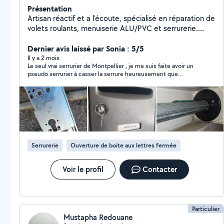
Présentation
Artisan réactif et a l'écoute, spécialisé en réparation de
volets roulants, menuiserie ALU/PVC et serrurerie.
Intervention rapide et travail de qualité
Dernier avis laissé par Sonia : 5/5
Il y a 2 mois
Le seul vrai serrurier de Montpellier , je me suis faite avoir un
pseudo serrurier à casser la serrure heureusement que
GABRIEL EST VENIR ME SORTIR DE LA ! Merci infiniment et en
plus de cela je suis passer de 500 euros avec les voleurs alors
que Gabriel a fait un prix raisonnable sans profiter de moi .
Appelez le il est honnête ce n’est pas un voleur il est vraiment
honnête j’insiste c’est un vrai serrurier . Merci Monsieur du fond
du cœur
Serrurerie
Ouverture de boite aux lettres fermée
Voir le profil
Contacter
Particulier
Mustapha Redouane