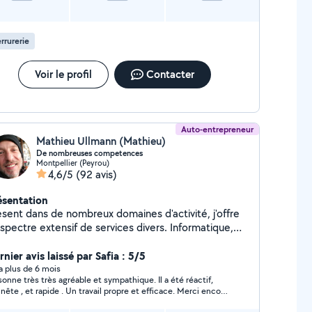
rrurerie
Voir le profil
Contacter
Auto-entrepreneur
Mathieu Ullmann (Mathieu)
De nombreuses competences
Montpellier (Peyrou)
4,6/5
(92 avis)
ésentation
esent dans de nombreux domaines d'activité, j'offre
spectre extensif de services divers. Informatique,
otographie, travaux manuels. J'aime le bon boulot et
s personnes pour qui j'opère
nier avis laissé par Safia : 5/5
y a plus de 6 mois
sonne très très agréable et sympathique. Il a été réactif,
nête , et rapide . Un travail propre et efficace. Merci encore
nchement de recommandé à 100%