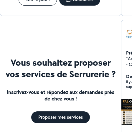
de bain, du sol au plafond. Nos engagements : travail
soigné, finitions de qualité, respect des délais, tarifs
transparents, équipe locale réactive, garantie.
Pr
*A
Vous souhaitez proposer
- 
œuvre. - Rénovation
vos services de Serrurerie ?
bain
Der
couv
Il y
ex
Inscrivez-vous et répondez aux demandes près
terrass
de chez vous !
terr
pis
Ré
Proposer mes services
Réa
to
isolati