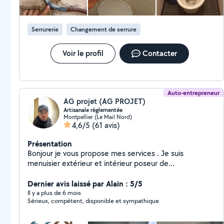
Serrurerie
Changement de serrure
Voir le profil
Contacter
Auto-entrepreneur
AG projet (AG PROJET)
Artisanale règlementée
Montpellier (Le Mail Nord)
4,6/5
(61 avis)
Présentation
Bonjour je vous propose mes services . Je suis
menuisier extérieur et intérieur poseur de
fenêtre,réglage de volet roulant, remplacement
moteur volet, roulant, montages Cuisine Équipée, et la
Dernier avis laissé par Alain : 5/5
peinture , les chasse d'eau ,pose de plan de travail
Il y a plus de 6 mois
Sérieux, compétent, disponible et sympathique
cuisine et Électricité plomberie et autre.