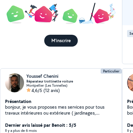
Se
M'inscrire
Particulier
Youssef Chenini
Réparateur trottinette voiture
Montpellier (Les Tonnelles)
4,6/5
(12 avis)
Présentation
Pr
bonjour, je vous proposes mes services pour tous
Bo
travaux intérieures ou extérieure ( jardinages,
bo
réparation, de matériel, peinture, travaux basic de
d'entr
soudure exemple portail cassé .) réparations voiture ,
Dernier avis laissé par Benoit : 5/5
en
De
trottinette,
pr
Il y a plus de 6 mois
Il 