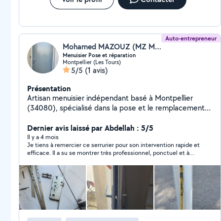
Auto-entrepreneur
Mohamed MAZOUZ (MZ MENUISERIE)
Menuisier Pose et réparation
Montpellier (Les Tours)
5/5
(1 avis)
Présentation
Artisan menuisier indépendant basé à Montpellier
(34080), spécialisé dans la pose et le remplacement
de portes (portes d'entrée, portes intérieures),
fenêtres, volets et vitrages. J'assure un travail soigné
Dernier avis laissé par Abdellah : 5/5
avec des finitions propres et précises. Déplacement
Il y a 4 mois
Je tiens à remercier ce serrurier pour son intervention rapide et
rapide avec mon matériel et véhicule. Devis gratuit
efficace. Il a su se montrer très professionnel, ponctuel et à
l’écoute. Le travail a été réalisé avec soin et les explications
étaient claires. Le rapport qualité-prix