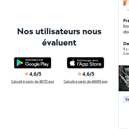
Pr
bo
Nos utilisateurs nous
do
ga
évaluent
,cui
Der
mé
Il 
Com
4,6/5
4,6/5
Calculé à partir de 48731 avis
Calculé à partir de 66000 avis
Se