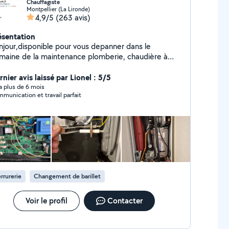
Chauffagiste
Montpellier (La Lironde)
4,9/5
(263 avis)
ésentation
njour,disponible pour vous depanner dans le
maine de la maintenance plomberie, chaudière à
z, réparation de chauffe eau. debouchage WC
sine, sdb . Réparation fuite d'eau. Remplacement
nier avis laissé par Lionel : 5/5
canisme wc.
y a plus de 6 mois
munication et travail parfait
rrurerie
Changement de barillet
Voir le profil
Contacter