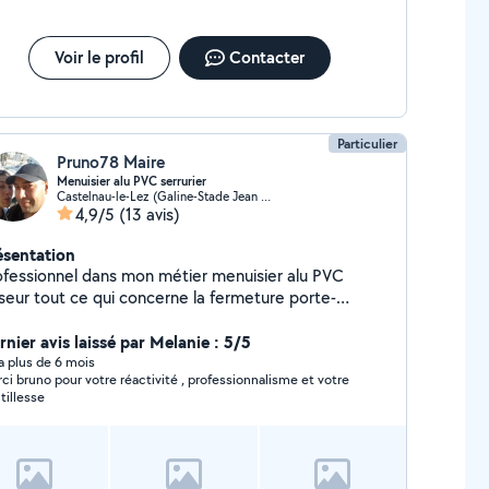
ponsabilité civile. - Assurance Garantie décennale. -
O6 99 69 77 OO. - Google: http://fal-
ncept.business.site
Voir le profil
Contacter
Particulier
Pruno78 Maire
Menuisier alu PVC serrurier
Castelnau-le-Lez (Galine-Stade Jean Fournier-Ouest)
4,9/5
(13 avis)
ésentation
ofessionnel dans mon métier menuisier alu PVC
seur tout ce qui concerne la fermeture porte-
être volets boîte aux lettres portail porte de garage
te d'entrée serrurerie volet roulant
rnier avis laissé par Melanie : 5/5
y a plus de 6 mois
ci bruno pour votre réactivité , professionnalisme et votre
tillesse