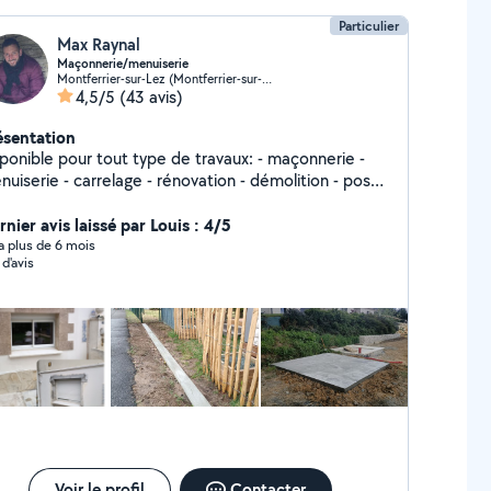
Particulier
Max Raynal
Maçonnerie/menuiserie
Montferrier-sur-Lez (Montferrier-sur-Lez)
4,5/5
(43 avis)
ésentation
onible pour tout type de travaux: - maçonnerie -
uiserie - carrelage - rénovation - démolition - pose
 parquet - montage de meuble en kit - terrasse bois
e cuisine - entretien d'espace vert - et bien
nier avis laissé par Louis : 4/5
utres Je dispose d'un fourgon et je suis outillé En
y a plus de 6 mois
 d'avis
attente de vos propositions n'hesitez pas à me
ntacter pour toute question ou Conseil.
Cordialement Maxime
Voir le profil
Contacter