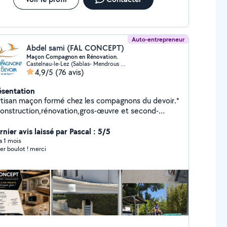
Auto-entrepreneur
Abdel sami (FAL CONCEPT)
Maçon Compagnon en Rénovation.
Castelnau-le-Lez (Sablas- Mendrous O-Languedoc O)
4,9/5
(76 avis)
ésentation
rtisan maçon formé chez les compagnons du devoir.*
Construction,rénovation,gros-œuvre et second-
 compléte de l'habitat,salle de
,placo,peinture,pose de parquet... -Réalisation de
nier avis laissé par Pascal : 5/5
erture,toiture,étanchéité... - Aménagement
 a 1 mois
super boulot ! merci
térieur, terrasse,carrelage, moquette de pierre,
e en bois.... - Équipé de minipelle pour
assement et camion benne. - Réalisation de
cine,ossature bois,pose de clôture rigide... -
alisation de carottage dans tous type de mur. -
lisation des enduit traditionnelles à base de chaux,
rchis colombage, enduit d'argile, stuco, badigeon,
on naturelle.... * l'art de bâtir . - Assurance