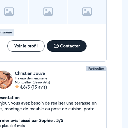
rrurerie
Voir le profil
Contacter
Particulier
Christian Jouve
Travaux de menuiserie
Montpellier (Beaux Arts)
4,8/5
(13 avis)
ésentation
njour, vous avez besoin de réaliser une terrasse en
is, montage de meuble ou pose de cuisine, porte
ée ou d'intérieur, je vous propose mes services
 vous faisant bénéficier de mon expérience
rnier avis laissé par Sophie : 5/5
ofessionnelle en menuiserie et agencement. J'aime
y a plus de 6 mois