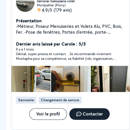
Serrurier menuiserie volet
Montpellier (Pilory)
4,9/5
(179 avis)
Présentation
-Métreur, Poseur Menuiseries et Volets Alu, PVC, Bois,
Fer. -Pose de fenêtres, Portes d'entrée, porte-
fenêtres -Serrurerie, dépannage et réparation de tout
type de portes -Entretien et réparation et pose de
Dernier avis laissé par Carole : 5/5
volets, remplacement des moteurs. -Pose de clôtures,
Il y a 1 mois
Génial, super presta et contact. . Je recommande vivement
garde-corps, pergola, carport, main courante, portail,
Mustapha pour sa compétence, sa fiabilité (rdv, organisation,
véranda, store -Montage et pose de meubles, cuisine
réponse rapide) et en même temps de très bon conseil et
-30 années d'expérience au service du particulier -
sympathique.
Conseils, prise de mesures
Serrurerie
Changement de serrure
Voir le profil
Contacter