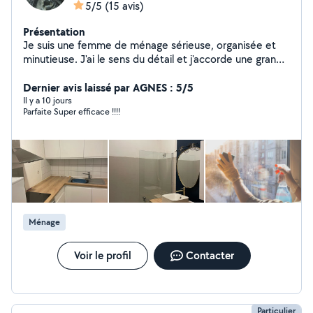
5/5
(15 avis)
Présentation
Je suis une femme de ménage sérieuse, organisée et
minutieuse. J'ai le sens du détail et j'accorde une grande
importance à la propreté et à l'hygiène. Ponctuelle et
discrète, je respecte l'intimité des personnes chez qui je
Dernier avis laissé par AGNES : 5/5
travaille. Je suis capable d'effectuer différentes tâches
Il y a 10 jours
Parfaite Super efficace !!!!
ménagères : nettoyage complet des pièces,
dépoussiérage, lavage des sols, repassage, rangement
et entretien général du domicile. Mon objectif est
d'offrir un environnement propre, sain et agréable à
vivre.
Ménage
Voir le profil
Contacter
Particulier