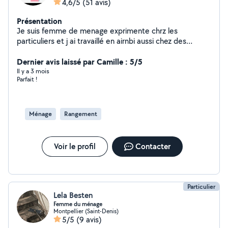
4,6/5
(51 avis)
Présentation
Je suis femme de menage exprimente chrz les
particuliers et j ai travaillé en airnbi aussi chez des
différents agences et aux différentes établissements de
l Hérault plus de 10 ans je peux intervenir en tant aide à
Dernier avis laissé par Camille : 5/5
domicile pour le ménage repassage ou cuisinière ou
Il y a 3 mois
Parfait !
rangement j'ai le sens de l organisation et rapidité et
sérieuse. Confiance.
Ménage
Rangement
Voir le profil
Contacter
Particulier
Lela Besten
Femme du ménage
Montpellier (Saint-Denis)
5/5
(9 avis)