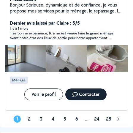
Bonjour Sérieuse, dynamique et de confiance, je vous
propose mes services pour le ménage, le repassage, le
babysitting, la garde d'enfants et de chats, ainsi que le
montage de meubles et les petits travaux de peinture.
Dernier avis laissé par Claire : 5/5
Je travaille avec soin et bonne humeur pour vous
Il y a 1 mois
Très bonne expérience, Ikrame est venue faire le grand ménage
faciliter le quotidien. N'hésitez pas à me contacter !
avant notre état des lieux de sortie pour notre appartement.
Elle travaille très bien, très efficace et consciencieuse. Merci
beaucoup !
Ménage
Voir le profil
Contacter
1
2
3
4
5
6
...
24
25
Page
suivant