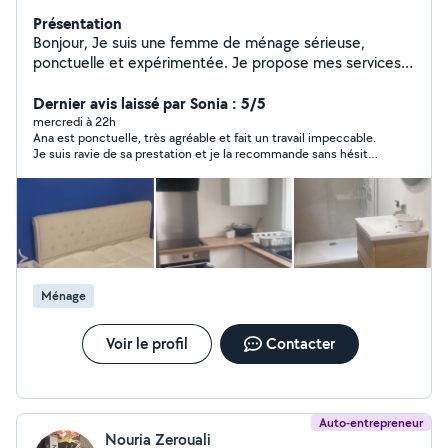
Présentation
Bonjour, Je suis une femme de ménage sérieuse,
ponctuelle et expérimentée. Je propose mes services
pour l'entretien de votre maison ou appartement :
nettoyage, repassage, rangement et entretien général.
Dernier avis laissé par Sonia : 5/5
Je suis organisée, discrète et attentive aux détails afin
mercredi à 22h
Ana est ponctuelle, très agréable et fait un travail impeccable.
de garantir un travail propre et soigné. Disponible pour
Je suis ravie de sa prestation et je la recommande sans hésiter.
des prestations régulières ou occasionnelles. N'hésitez
Merci encore !
pas à m'envoyer un message pour plus d'informations.
Merci et à bientôt.
Ménage
Voir le profil
Contacter
Auto-entrepreneur
Nouria Zerouali