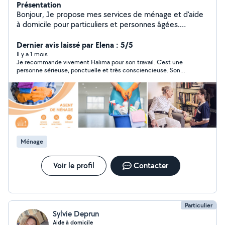
Présentation
Bonjour, Je propose mes services de ménage et d'aide
à domicile pour particuliers et personnes âgées.
Sérieuse, ponctuelle et soigneuse, je peux intervenir
pour : Ménage complet : poussière, sols, sanitaires,
Dernier avis laissé par Elena : 5/5
cuisine Repassage et entretien du linge Courses et
Il y a 1 mois
Je recommande vivement Halima pour son travail. C’est une
préparation de repas si besoin Accompagnement
personne sérieuse, ponctuelle et très consciencieuse. Son
quotidien pour personnes âgées ou dépendantes
travail est toujours impeccable, elle est organisée, efficace et
Disponible immédiatement, flexible sur les horaires, et
prend soin des moindres détails. De plus, elle est discrète,
tarif abordable. Je travaille avec sérieux et discrétion
respectueuse et très agréable. Vous pouvez lui faire confiance
les yeux fermés.
pour que votre maison reste propre et agréable.
Ménage
Voir le profil
Contacter
Particulier
Sylvie Deprun
Aide à domicile