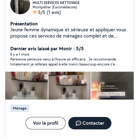
MULTI SERVICES NETTOYAGE
Montpellier (Euromédecine)
5/5
(1 avis)
Présentation
Jeune femme dynamique et sérieuse et appliquer vous
propose ces services de ménages complet et de
repassage. Disponible et arrangeante suivant vous
souhait.
Dernier avis laissé par Monir : 5/5
Il y a 1 mois
Personne sérieuse venu à l’heure et efficace . Je recommande
totalement je referais appel à elle merci beaucoup encore c’est
tout propre ☺️
Ménage
Voir le profil
Contacter