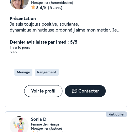
Montpellier (Euromédecine)
3,4/5
(5 avis)
Présentation
Je suis toujours positive, souriante,
dynamique.minutieuse,ordonné,j aime mon métier. Je
faits le ménage, les vitres,le repassage, le rangement..
Dernier avis laissé par Imed : 5/5
Il y a 16 jours
bien
Ménage
Rangement
Voir le profil
Contacter
Particulier
Sonia D
Femme de ménage
Montpellier (Justice)