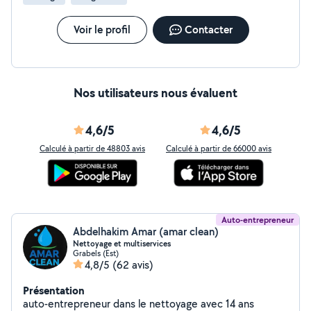
pliage, organisation des placards Spécialité saisonnière
En période estivale, je suis spécialisée dans les locations
Airbnb (gestion du linge et entretien). Ma valeur ajoutée
Voir le profil
Contacter
Travail soigné, sens du détail, fiabilité et organisation.
Objectif : un résultat impeccable, digne de 5 étoiles.
Cesu ou ei
Nos utilisateurs nous évaluent
4,6/5
4,6/5
Calculé à partir de 48803 avis
Calculé à partir de 66000 avis
Auto-entrepreneur
Abdelhakim Amar (amar clean)
Nettoyage et multiservices
Grabels (Est)
4,8/5
(62 avis)
Présentation
auto-entrepreneur dans le nettoyage avec 14 ans