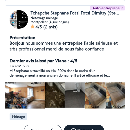
Auto-entrepreneur
Tchapche Stephane Fotsi Fotsi Dimitry (Stephanecleanservice)
Netoyage menage
Montpellier (Aiguelongue)
4/5
(2 avis)
Présentation
Bonjour nous sommes une entreprise fiable sérieuse et
très professionnel merci de nous faire confiance
Dernier avis laissé par Viane : 4/5
Il y a 12 jours
M Stephane a travaillé en Mai 2026 dans le cadre d’un
demenagement à mon ancien domicile. Il a été efficace et le
rendu final était très satisfaisant ! Important de bien s’accorder
sur tous les détails et les résultats escomptés. Je
recommande.
Ménage