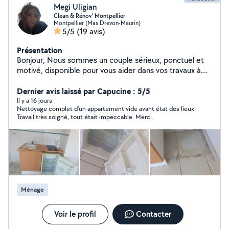
Megi Uligian
Clean & Rénov' Montpellier
Montpellier (Mas Drevon-Maurin)
5/5
(19 avis)
Présentation
Bonjour, Nous sommes un couple sérieux, ponctuel et
motivé, disponible pour vous aider dans vos travaux à
domicile. Megi : Ménage Repassage Nettoyage de
maisons et d'appartements Rangement Mon mari :
Dernier avis laissé par Capucine : 5/5
Jardinage et tonte de pelouse Nettoyage de piscines
Il y a 16 jours
Nettoyage complet d’un appartement vide avant état des lieux.
Montage et démontage de meubles Aide au
Travail très soigné, tout était impeccable. Merci.
déménagement (chargement et déchargement) Petits
travaux de bricolage et réparations Réparation et
entretien de vélos et trottinettes Nettoyage extérieur
Nous travaillons avec soin, efficacité et dans le respect
de votre logement. N'hésitez pas à nous contacter,
nous serons heureux de vous aider. À bientôt !
Ménage
Voir le profil
Contacter