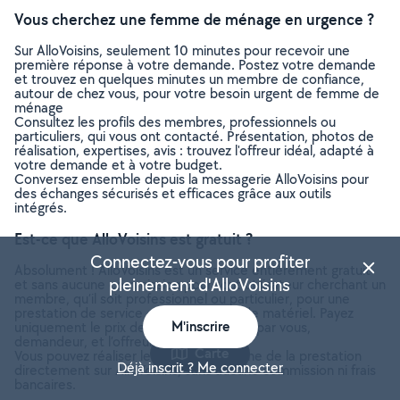
Vous cherchez une femme de ménage en urgence ?
Sur AlloVoisins, seulement 10 minutes pour recevoir une
première réponse à votre demande. Postez votre demande
et trouvez en quelques minutes un membre de confiance,
autour de chez vous, pour votre besoin urgent de femme de
ménage
Consultez les profils des membres, professionnels ou
particuliers, qui vous ont contacté. Présentation, photos de
réalisation, expertises, avis : trouvez l'offreur idéal, adapté à
votre demande et à votre budget.
Conversez ensemble depuis la messagerie AlloVoisins pour
des échanges sécurisés et efficaces grâce aux outils
intégrés.
Est-ce que AlloVoisins est gratuit ?
Connectez-vous pour profiter
Absolument ! AlloVoisins est un service entièrement gratuit
pleinement d'AlloVoisins
et sans aucune commission pour tout utilisateur cherchant un
membre, qu’il soit professionnel ou particulier, pour une
prestation de service ou une location de matériel. Payez
M'inscrire
uniquement le prix de la prestation, fixé par vous,
demandeur, et l’offreur.
Carte
Vous pouvez réaliser le paiement en ligne de la prestation
Déjà inscrit ? Me connecter
directement sur AlloVoisins, sans aucune commission ni frais
bancaires.