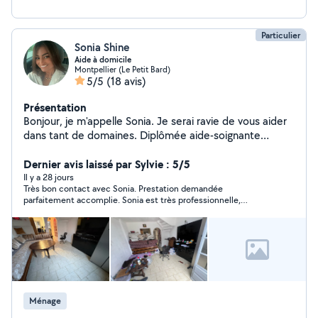
Particulier
Sonia Shine
Aide à domicile
Montpellier (Le Petit Bard)
5/5
(18 avis)
Présentation
Bonjour, je m'appelle Sonia. Je serai ravie de vous aider
dans tant de domaines. Diplômée aide-soignante
depuis 10 ans, je peux vous accompagner ( ou un de vos
proches) dans les gestes de la vie quotidienne mais
Dernier avis laissé par Sylvie : 5/5
aussi ménage, repas, courses, sorties. Ma fille Jasmine
Il y a 28 jours
Très bon contact avec Sonia. Prestation demandée
est douée avec les enfants pour les garder, et aussi
parfaitement accomplie. Sonia est très professionnelle,
aide aux devoirs. N'hésitez pas à nous contacter! On a
gentille. Je referai appel à ses services, sans aucun problème.
tous besoin d'aide à un moment donné
Je recommande fortement ++++, Sylvie T
Ménage