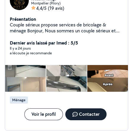
Montpellier (Pilory)
4,4/5
(19 avis)
Présentation
Couple sérieux propose services de bricolage &
ménage Bonjour, Nous sommes un couple sérieux et
motivé, nous travaillons ensemble et proposons nos
services pour tous types de travaux et d'entretien :
Dernier avis laissé par Imed : 5/5
Ménage de maisons, appartements, bureaux et locaux
Il y a 24 jours
a lécoute je recommande
Nettoyage après chantier ou déménagement Peinture
intérieure Petit bricolage Maçonnerie N'hésitez pas à
nous contacter pour plus d'informations.
Ménage
Voir le profil
Contacter