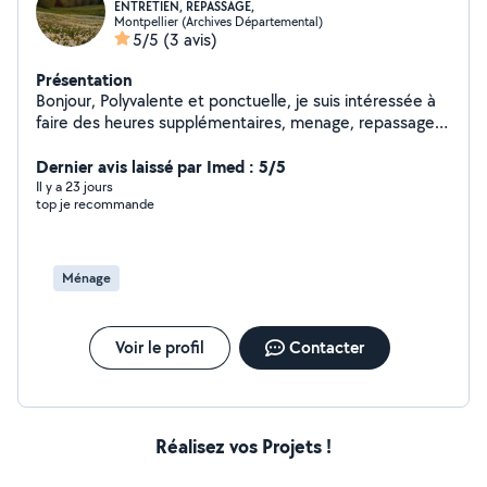
ENTRETIEN, REPASSAGE,
Montpellier (Archives Départemental)
5/5
(3 avis)
Présentation
Bonjour, Polyvalente et ponctuelle, je suis intéressée à
faire des heures supplémentaires, menage, repassage,
courses. Pour tout ces services n'hésitez pas a me
contacter! Merci et à bientôt !
Dernier avis laissé par Imed : 5/5
Il y a 23 jours
top je recommande
Ménage
Voir le profil
Contacter
Réalisez vos Projets !