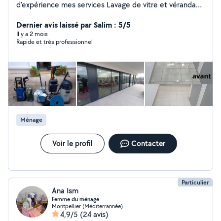
d'expérience mes services Lavage de vitre et véranda
Nettoyage bureau et appartement Nettoyage fin de
chantier Nettoyage après déménagement Shampoing
Dernier avis laissé par Salim : 5/5
moquette Auto Nettoyage intérieur aspiration
Il y a 2 mois
Rapide et très professionnel
Nettoyage siège tapis Rénovation des phares Bricolage
Montage de meuble Peinture petits travaux Jardinage
Débroussaillage Paillage Nettoyage Disponible sur
Montpellier et ses alentours
Ménage
Voir le profil
Contacter
Particulier
Ana Ism
Femme du ménage
Montpellier (Méditerrannée)
4,9/5
(24 avis)