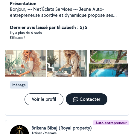
Présentation
Bonjour, --- Net'Éclats Services --- Jeune Auto-
entrepreneuse sportive et dynamique propose ses
services de nettoyage des vitres, et entretien des
piscines (spécialiste chimie de l'eau et rattrapage d'eau
Dernier avis laissé par Elizabeth : 5/5
verte), Réparation de skimmers fendus. Je reste
Il y a plus de 6 mois
Efficace !
ouverte à toute proposition de petits travaux et
bricolages et je ne manquerai pas de vous répondre.
Cordialement, Fanny
Ménage
Voir le profil
Contacter
Auto-entrepreneur
Brikena Bibaj (Royal property)
Artisan /Menage