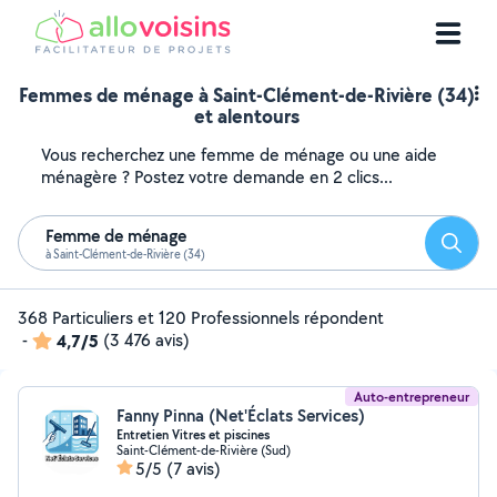
Femmes de ménage à Saint-Clément-de-Rivière (34)
et alentours
Vous recherchez une femme de ménage ou une aide
ménagère ? Postez votre demande en 2 clics...
Femme de ménage
Reche
à Saint-Clément-de-Rivière (34)
368 Particuliers et 120 Professionnels répondent
-
4,7/5
(3 476 avis)
Auto-entrepreneur
Fanny Pinna (Net'Éclats Services)
Entretien Vitres et piscines
Saint-Clément-de-Rivière (Sud)
5/5
(7 avis)