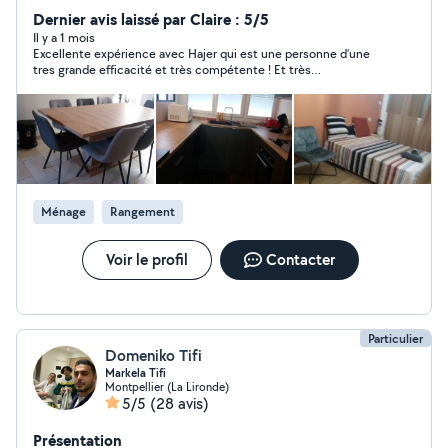
Dernier avis laissé par Claire : 5/5
Il y a 1 mois
Excellente expérience avec Hajer qui est une personne d’une
tres grande efficacité et très compétente ! Et très
sympathique. Elle a effectué le nettoyage de notre
appartement avant l’état des lieux de sortie avec beaucoup de
soin pour un résultat nickel. Merci beaucoup !
Ménage
Rangement
Voir le profil
Contacter
Particulier
Domeniko Tifi
Markela Tifi
Montpellier (La Lironde)
5/5
(28 avis)
Présentation