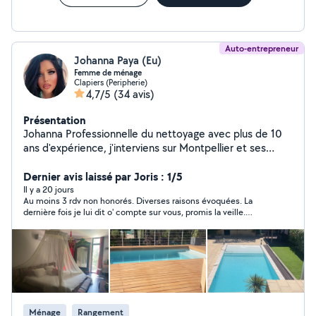
Auto-entrepreneur
Johanna Paya (Eu)
Femme de ménage
Clapiers (Peripherie)
4,7/5
(34 avis)
Présentation
Johanna Professionnelle du nettoyage avec plus de 10
ans d'expérience, j'interviens sur Montpellier et ses
alentours (secteur Clapiers 20 km) auprès de
particuliers et de professionnels. Expérience
Dernier avis laissé par Joris : 1/5
professionnelle solide J'interviens actuellement dans
Il y a 20 jours
Au moins 3 rdv non honorés. Diverses raisons évoquées. La
des bureaux sur Montpellier ainsi que dans un cabinet
dernière fois je lui dit o' compte sur vous, promis la veille.
dentaire, et j'ai l'habitude de travailler en cabinets
Lendemain aucune nvlle injoignable. Pas fiable du tout
médicaux, où rigueur, hygiène et discrétion sont
essentielles. Prestations proposées Entretien courant
(particuliers et professionnels) Clients particuliers fixes à
l'année(entretien courant ) Nettoyage de bureaux et
locaux professionnels Cabinets médicaux et maison
d'hote Vitrages Spécialiste du linge : lavage, repassage,
Ménage
Rangement