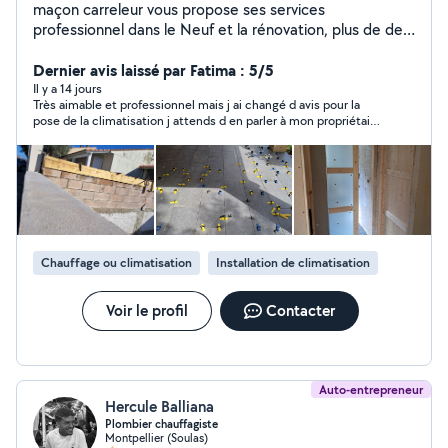
maçon carreleur vous propose ses services
professionnel dans le Neuf et la rénovation, plus de de
15 ans d expérience dans le BTP : -Démolition -Création
d'ouverture -Pose IPN - Dallage béton _dalles sur plots -
Dernier avis laissé par Fatima : 5/5
Murs de clôtures -dalle terrasse - Carrelage céramique (
Il y a 14 jours
Très aimable et professionnel mais j ai changé d avis pour la
tous format ) -Carrelage mural -Faïence/Crédence -
pose de la climatisation j attends d en parler à mon propriétaire
Carreau de ciment - Dallage en tous genre - Isolations
pour qu il la pose a ses frais,.
(combles ....) -Placo -portes (galandage..) -Réparation
trou dans le mur et placo -Petit bricoles (Pose tringles à
rideau et fixation de tv au mur ...) -petites travaux de
plomberie -Montage de meubles -Montage et
installation de cuisine -peinture -instalation climatiseur
splite système (sans maître en service. ) N'hésitez pas à
Chauffage ou climatisation
Installation de climatisation
nous contacter si vous avez des questions concernant
vos projets travaux Devis gratuit et réponse rapide.
cordialement
Voir le profil
Contacter
Auto-entrepreneur
Hercule Balliana
Plombier chauffagiste
Montpellier (Soulas)