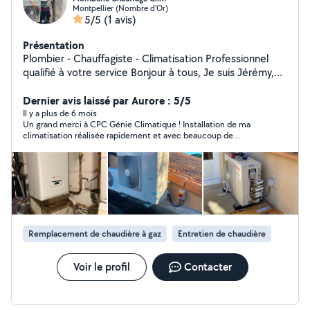
Montpellier (Nombre d'Or)
5/5
(1 avis)
Présentation
Plombier - Chauffagiste - Climatisation Professionnel
qualifié à votre service Bonjour à tous, Je suis Jérémy,
artisan expérimenté dans les domaines suivants :
Plomberie : Dépannage rapide (fuite, WC bouché,
Dernier avis laissé par Aurore : 5/5
robinetterie, etc.) Installation et rénovation de salle de
Il y a plus de 6 mois
Un grand merci à CPC Génie Climatique ! Installation de ma
bain / cuisine Remplacement de chauffe-eau Chauffage
climatisation réalisée rapidement et avec beaucoup de
: Entretien et réparation de chaudière gaz ou fioul Pose
professionnalisme. Très ponctuel, travail soigné et de bons
et remplacement de radiateurs Mise en service de
conseils pour l’utilisation et l’entretien. Personne de confiance,
chauffage central Climatisation : Installation de
je recommande vivement !
climatiseurs réversibles (pompe à chaleur air/air) Mise
en service et entretien Dépannage Travail propre,
soigné et dans les délais Intervention rapide sur
Montpellier, Herault et alentours Devis gratuit
Remplacement de chaudière à gaz
Entretien de chaudière
Assurance professionnelle N'hésitez pas à me contacter
pour toute demande ou conseil. Je suis réactif et à
l'écoute de vos besoins !
Voir le profil
Contacter