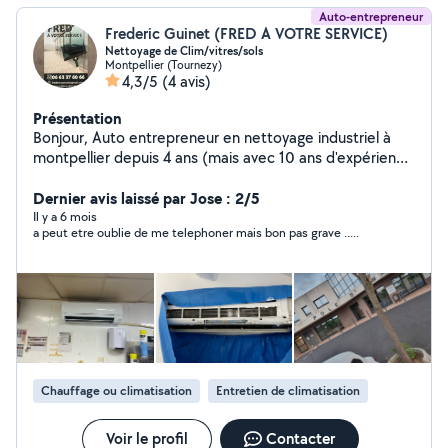
Auto-entrepreneur
Frederic Guinet (FRED A VOTRE SERVICE)
Nettoyage de Clim/vitres/sols
Montpellier (Tournezy)
4,3/5
(4 avis)
Présentation
Bonjour, Auto entrepreneur en nettoyage industriel à
montpellier depuis 4 ans (mais avec 10 ans d'expérience
en entreprise), je vous propose mes services, pour
particuliers et professionnels, dans le nettoyage de
Dernier avis laissé par Jose : 2/5
Clim, nettoyage des vitres (véranda, fenêtres, velux,
Il y a 6 mois
a peut etre oublie de me telephoner mais bon pas grave .....
etc), nettoyage de tout type de sols intérieurs et
extérieurs (mécanique et manuel) et remise en chantier
(du studio à la villa). Devis gratuit et travail soigné. Je
me déplace sur Montpellier et alentours.
Chauffage ou climatisation
Entretien de climatisation
Voir le profil
Contacter