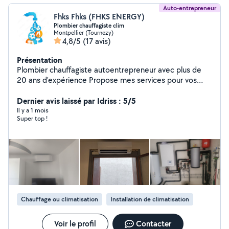
Auto-entrepreneur
Fhks Fhks (FHKS ENERGY)
Plombier chauffagiste clim
Montpellier (Tournezy)
4,8/5
(17 avis)
Présentation
Plombier chauffagiste autoentrepreneur avec plus de
20 ans d'expérience Propose mes services pour vos
installations dépannage Renovation entretien recherche
de fuites installation climatisation plomberie chauffage
Dernier avis laissé par Idriss : 5/5
gaz et électricité Travail soigné Satisfaction client Bon
Il y a 1 mois
Super top !
sens du relationnel
Chauffage ou climatisation
Installation de climatisation
Voir le profil
Contacter