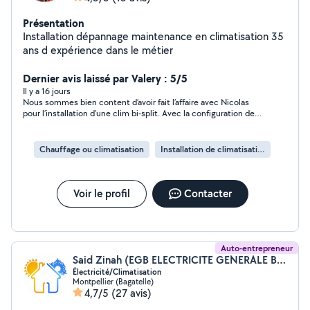
Présentation
Installation dépannage maintenance en climatisation 35
ans d expérience dans le métier
Dernier avis laissé par Valery : 5/5
Il y a 16 jours
Nous sommes bien content d’avoir fait l’affaire avec Nicolas
pour l’installation d’une clim bi-split. Avec la configuration de
l’appartement, Nicolas a pu mener les travaux a bien en une
journée et demi.et les 2 chambres sont bien climatisees
maintenant. Nous remercions bien a Nicolas et nous n’hesitons
Chauffage ou climatisation
Installation de climatisation
pas de le recommander pour l’installation des climatiseurs.
Vous pouvez faire confiance a lui.
Voir le profil
Contacter
Auto-entrepreneur
Said Zinah (EGB ELECTRICITE GENERALE BATIMENT)
Électricité/Climatisation
Montpellier (Bagatelle)
4,7/5
(27 avis)