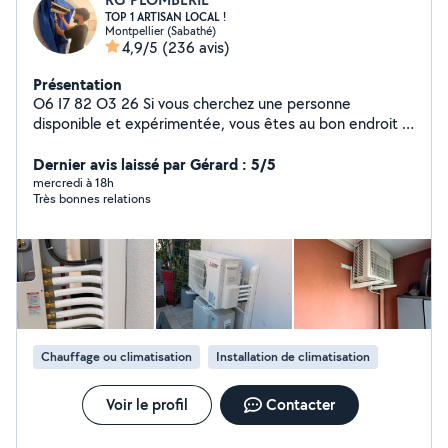
TOP 1 ARTISAN LOCAL !
Montpellier (Sabathé)
4,9/5
(236 avis)
Présentation
O6 I7 82 O3 26 Si vous cherchez une personne
disponible et expérimentée, vous êtes au bon endroit !
Je suis Romain, j'ai effectué un BTS en 2016 dans le
domaine des énergies renouvelables, et je suis sur le
Dernier avis laissé par Gérard : 5/5
terrain en tant que plombier, chauffagiste et climaticien
mercredi à 18h
Très bonnes relations
depuis 10 ans. +30.000 personnes me suivent sur
LinkedIn. Envoyez moi un message pour faire appel à
mes services ! O6 I7 82 O3 26
Chauffage ou climatisation
Installation de climatisation
Voir le profil
Contacter