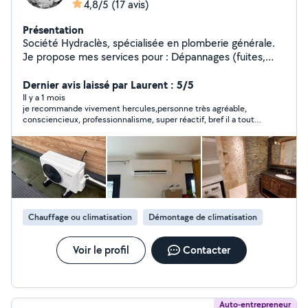
4,8/5
(17 avis)
Présentation
Société Hydraclès, spécialisée en plomberie générale.
Je propose mes services pour : Dépannages (fuites,
WC, chauffe-eau) Installations sanitaires Rénovation de
salles de bain Entretien et détartrage Pose de chauffe-
Dernier avis laissé par Laurent : 5/5
eau et filtres anti-calcaire Travail soigné, rapide et
Il y a 1 mois
je recommande vivement hercules,personne très agréable,
professionnel. Disponible en urgence ou sur rendez-
consciencieux, professionnalisme, super réactif, bref il a toute
vous. N'hésitez pas à me contacter pour un devis gratuit
les qualités
ou un conseil ! À bientôt, Hercule Hydraclès
Chauffage ou climatisation
Démontage de climatisation
Voir le profil
Contacter
Auto-entrepreneur