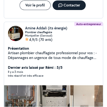
Voir le profil
Contacter
Auto-entrepreneur
Amine Addali (its énergie)
Plombier chauffagiste
Montpellier (Garosud)
4,9/5
(70 avis)
Présentation
Artisan plombier chauffagiste professionnel pour vos : -
Dépannages en urgence de tous mode de chauffage
(chaudière, cumulus, ballon eau chaude) - Entretien et
remplacement à neuf chaudière (chaudière gaz,
Dernier avis laissé par Rémi : 5/5
chaudière , climatisation réversible ) Installation toutes
Il y a 3 mois
très réactif et très efficace
marques de climatisation ,plomberie : Installation,
dépannage, réparation fuites, débouchage des
canalisations............. - remplacement chaudière,
cumulus, ballon d'eau chaude, chasse d'eau,
robinetterie, bouch vmc ..................... - Dépannage et
travaux de plomberie (fuite, réparation) - Installation
sanitaires complète (SDB, douche, lavabo, WC)