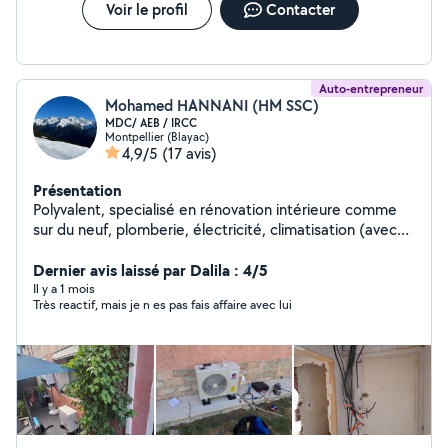
Voir le profil
Contacter
Auto-entrepreneur
Mohamed HANNANI (HM SSC)
MDC/ AEB / IRCC
Montpellier (Blayac)
4,9/5
(17 avis)
Présentation
Polyvalent, specialisé en rénovation intérieure comme
sur du neuf, plomberie, électricité, climatisation (avec
agrément), placoplatre, (carrelage, peinture...) Montage
dressing, cuisine, fenêtre, volets, portes, meubles.
Dernier avis laissé par Dalila : 4/5
Dépannage fibre optique.
Il y a 1 mois
Très reactif, mais je n es pas fais affaire avec lui