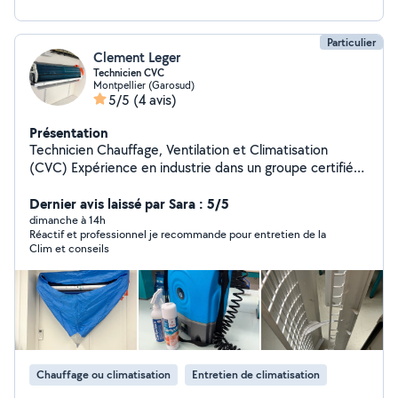
Particulier
Clement Leger
Technicien CVC
Montpellier (Garosud)
5/5
(4 avis)
Présentation
Technicien Chauffage, Ventilation et Climatisation
(CVC) Expérience en industrie dans un groupe certifié
Intervention auprès des particuliers. Utilisation de
matériel professionnel pour un nettoyage en profondeur
Dernier avis laissé par Sara : 5/5
et efficace Objectif : améliorer la performance de vos
dimanche à 14h
Réactif et professionnel je recommande pour entretien de la
installations, prolonger leur durée de vie et garantir un
Clim et conseils
air plus sain. Contactez-moi pour le nettoyage de vos
systèmes de climatisation.
Chauffage ou climatisation
Entretien de climatisation