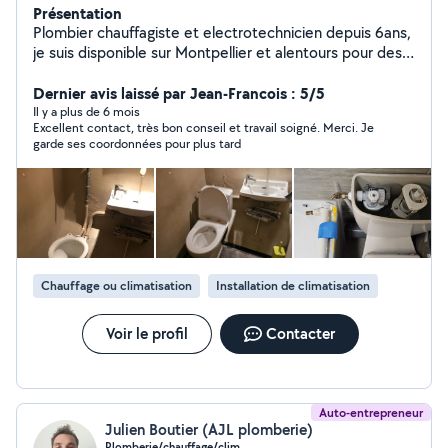
Présentation
Plombier chauffagiste et electrotechnicien depuis 6ans,
je suis disponible sur Montpellier et alentours pour des
dépannage d'urgence, débouchage, fuite, réparation
chasse d'eau, remplacement cumulus. Pose et
Dernier avis laissé par Jean-Francois : 5/5
diagnostic/réparation climatisation Intervention pour
Il y a plus de 6 mois
Excellent contact, très bon conseil et travail soigné. Merci. Je
tout problèmes lié à l'assainissement, débouchage,
garde ses coordonnées pour plus tard
réparation, remplacement pompe de relevage fosse
septique. Installation solaire hydraulique Remplacement
et entretien pompe de forage, piscine et groupe de
surpression. Vous pouvez me contacter directement,
disponible les week-end et en fin de journée !
O648731043 N'hésitez pas à me contacter.
Chauffage ou climatisation
Installation de climatisation
Voir le profil
Contacter
Auto-entrepreneur
Julien Boutier (AJL plomberie)
Plomberie/chauffage/clim