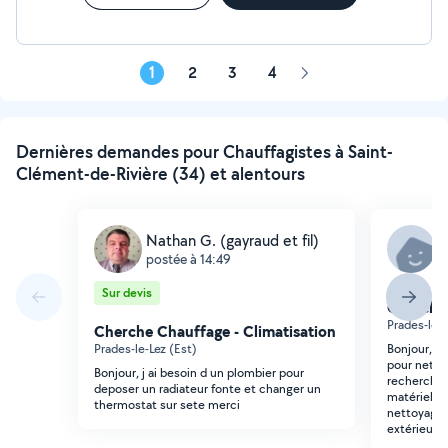
1
2
3
4
Page
suivante
Dernières demandes pour Chauffagistes à Saint-
Clément-de-Rivière (34) et alentours
Nathan G. (gayraud et fil)
S
postée à 14:49
p
Sur devis
Cherche 
Prades-le-L
Cherche Chauffage - Climatisation
Prades-le-Lez (Est)
Bonjour, Je
pour nettoy
Bonjour, j ai besoin d un plombier pour
recherche 
deposer un radiateur fonte et changer un
matériel né
thermostat sur sete merci
nettoyage d
extérieures