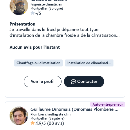
Frigoriste climaticien
Montpellier (Bologne)
-/5
Présentation
Je travaille dans le froid je dépanne tout type
d'installation de la chambre froide à de la climatisation ,
entretient installation , dépannage hesitez pas à me
contacter .
Aucun avis pour l'instant
Chauffage ou climatisation
Installation de climatisation
Voir le profil
Contacter
Auto-entrepreneur
Guillaume Dinomais (Dinomais Plomberie Chauffage)
Plombier chauffagiste clim
Montpellier (Bagatelle)
4,9/5
(28 avis)