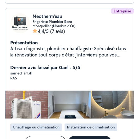
Entreprise
Neotherm’eau
Frigoriste Plombier Reno
Montpellier (Nombre d'Or)
4,4/5
(7 avis)
Présentation
Artisan frigoriste, plombier chauffagiste Spécialisé dans
la rénovation tout corps d'état j'interviens pour vos
travaux d'installation, d'entretien et de dépannage en
climatisation, plomberie et chauffage. Ainsi que la
Dernier avis laissé par Gael : 5/5
rénovation sur mesure. Certifié Fluides Frigorigènes
samedi à 13h
RAS
Catégorie I Plus de 10 ans d'expérience Diagnostic
précis et transparent Travail soigné et conseils
personnalisés J'interviens sur Montpellier, Nîmes et les
communes environnantes pour les particuliers et les
professionnels. Mon objectif : trouver la solution la plus
adaptée à votre besoin, avec sérieux, réactivité et
qualité d'exécution. N'hésitez pas à me contacter pour
échanger sur votre projet ou votre dépannage.
Chauffage ou climatisation
Installation de climatisation