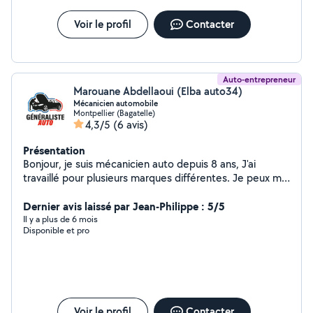
Voir le profil
Contacter
Auto-entrepreneur
Marouane Abdellaoui (Elba auto34)
Mécanicien automobile
Montpellier (Bagatelle)
4,3/5
(6 avis)
Présentation
Bonjour, je suis mécanicien auto depuis 8 ans, J'ai
travaillé pour plusieurs marques différentes. Je peux me
déplacer à votre domicile effectuer les réparations
nécessaires et me charger de rapporter les pièces de
Dernier avis laissé par Jean-Philippe : 5/5
rechange. N'hésitez pas à me contacter si vous avez
Il y a plus de 6 mois
Disponible et pro
une question.
Voir le profil
Contacter