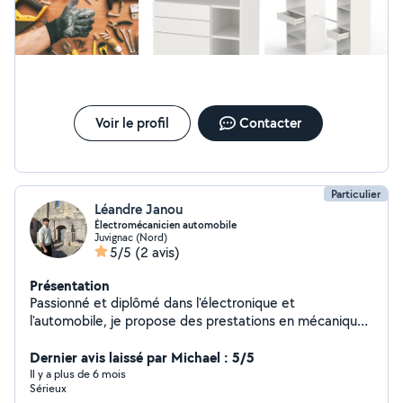
Création de crédence personnalisé cuisine et salle de
bain (sur devis) - Pose parquet - Plomberie - Pose
faïence murale et carrelage - Réparation trou dans le
mur et placo - Pose cloison, porte, ect... -Installation
barrière et clôture - Pose parement mural intérieur et
extérieur
Voir le profil
Contacter
Particulier
Léandre Janou
Électromécanicien automobile
Juvignac (Nord)
5/5
(2 avis)
Présentation
Passionné et diplômé dans l'électronique et
l'automobile, je propose des prestations en mécanique
auto et électricité auto et +. Véhiculé et outillé, je peux
aussi transporter des objets.
Dernier avis laissé par Michael : 5/5
Il y a plus de 6 mois
Sérieux