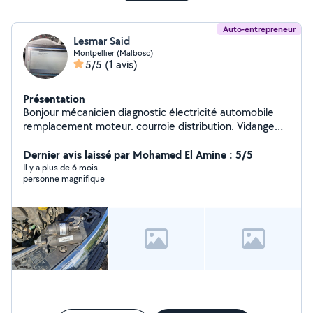
Auto-entrepreneur
Lesmar Said
Montpellier (Malbosc)
5/5
(1 avis)
Présentation
Bonjour mécanicien diagnostic électricité automobile
remplacement moteur. courroie distribution. Vidange
moteur avec les filtres plaquettes et disque de frein ext
....passage valise
Dernier avis laissé par Mohamed El Amine : 5/5
Il y a plus de 6 mois
personne magnifique