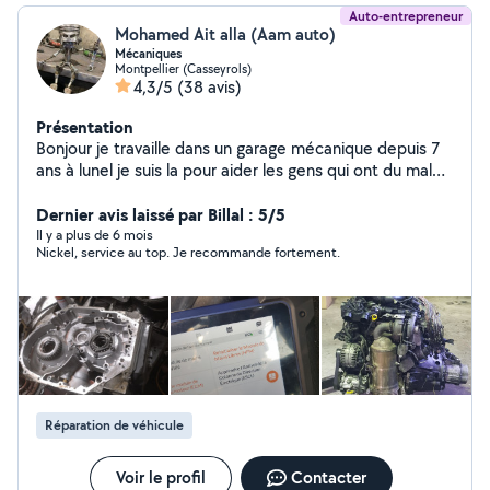
Auto-entrepreneur
Mohamed Ait alla (Aam auto)
Mécaniques
Montpellier (Casseyrols)
4,3/5
(38 avis)
Présentation
Bonjour je travaille dans un garage mécanique depuis 7
ans à lunel je suis la pour aider les gens qui ont du mal
avec les prix de garage tout les réparations seront faites
au garage pas dans un parking...pour les grand chantier
Dernier avis laissé par Billal : 5/5
genre distribution embrayage vidanges ... pour les
Il y a plus de 6 mois
Nickel, service au top. Je recommande fortement.
véhicules non roulant je peu la remarque jusqua garage
sinno je peux me déplace pour des petites bricoles Je
peux changer également les moteur Valise de
diagnostique toute marque suprimer les défaut
chercher des panne Fap Électronique remplacement de
pneus Diagnostique Clim
Réparation de véhicule
Voir le profil
Contacter