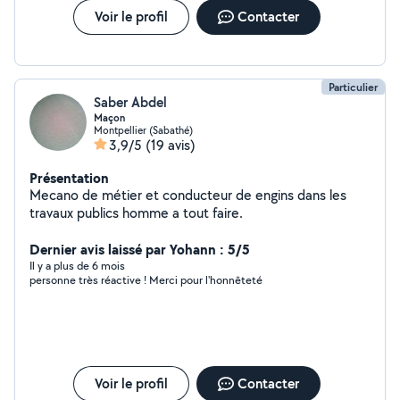
serons heureux de vous accompagner et de vous
Voir le profil
Contacter
conseiller dans votre projet. A très vite dans notre
atelier de Montpellier 905 Avenue des bigos, 34740
Vendargues. CM Performance Montpellier -
Reprogrammation Moteur
Particulier
Saber Abdel
Maçon
Montpellier (Sabathé)
3,9/5
(19 avis)
Présentation
Mecano de métier et conducteur de engins dans les
travaux publics homme a tout faire.
Dernier avis laissé par Yohann : 5/5
Il y a plus de 6 mois
personne très réactive ! Merci pour l'honnêteté
Voir le profil
Contacter