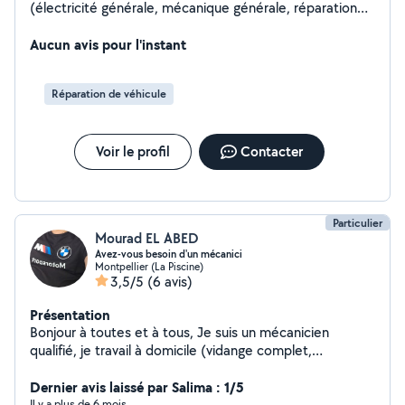
(électricité générale, mécanique générale, réparation
d'électroménager,bricolage)
Aucun avis pour l'instant
Réparation de véhicule
Voir le profil
Contacter
Particulier
Mourad EL ABED
Avez-vous besoin d'un mécanici
Montpellier (La Piscine)
3,5/5
(6 avis)
Présentation
Bonjour à toutes et à tous, Je suis un mécanicien
qualifié, je travail à domicile (vidange complet,
réparation moteur, réparation et révisions boîte auto et
manuelle...) je cherche des clients si vous êtes intéressé
Dernier avis laissé par Salima : 1/5
n'hésitez pas à me contacter. Cordialement
Il y a plus de 6 mois