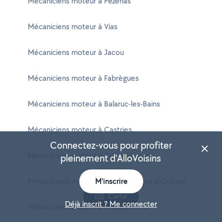
Mécaniciens moteur à Pézenas
Mécaniciens moteur à Vias
Mécaniciens moteur à Jacou
Mécaniciens moteur à Fabrègues
Mécaniciens moteur à Balaruc-les-Bains
Mécaniciens moteur à Castries
Connectez-vous pour profiter
Mécaniciens moteur à Cournonterral
pleinement d'AlloVoisins
Mécaniciens moteur à Saint-Georges-d'Orques
M'inscrire
Carte
Déjà inscrit ? Me connecter
Mécaniciens moteur à Prades-le-Lez