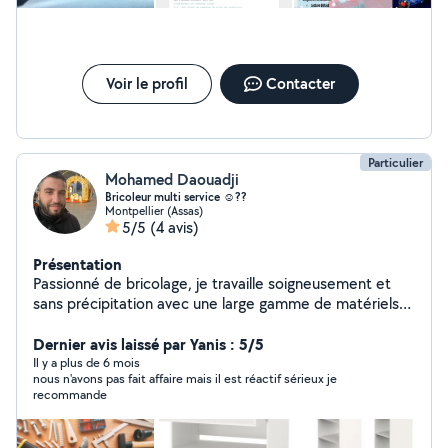
Voir le profil
Contacter
Particulier
Mohamed Daouadji
Bricoleur multi service ☺️??️
Montpellier (Assas)
5/5
(4 avis)
Présentation
Passionné de bricolage, je travaille soigneusement et
sans précipitation avec une large gamme de matériels
professionnel. Je suis issue d'une formation chez les
Compagnons du Devoir. je travail : Spécialisation
Dernier avis laissé par Yanis : 5/5
peinture complète d'appartement au pistolet airless -
Il y a plus de 6 mois
nous n'avons pas fait affaire mais il est réactif sérieux je
Pose tringles à rideaux - Installation suspension et
recommande
lustres - Fixation de votre TV au mur - Changement
interrupteur et prises électriques - Montage de meubles
(Dressing, ect...) - Montage et installation de cuisine -