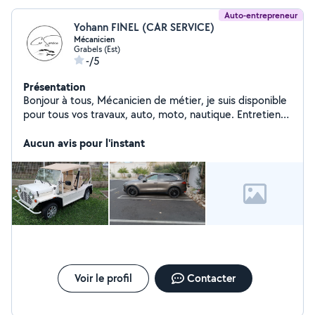
Auto-entrepreneur
Yohann FINEL (CAR SERVICE)
Mécanicien
Grabels (Est)
-/5
Présentation
Bonjour à tous, Mécanicien de métier, je suis disponible
pour tous vos travaux, auto, moto, nautique. Entretien
et réparation toute marque Diagnostic électronique
Dépannage 24/24h et transport de véhicules Achat et
Aucun avis pour l'instant
vente de véhicule neuf et d'occasion Intervention à
domicile possible (selon la nature des travaux à réaliser)
Je suis bien entendu déclaré et dispose d'une
assurance professionnelle. Facturation et paiement par
CB accepté. N'hésitez pas à me contactez pour toute
demande de renseignements Yohann CAR SERVICE
Voir le profil
Contacter