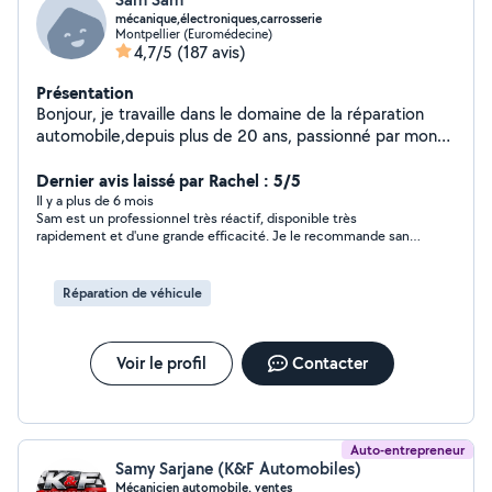
mécanique,électroniques,carrosserie
Montpellier (Euromédecine)
4,7/5
(187 avis)
Présentation
Bonjour, je travaille dans le domaine de la réparation
automobile,depuis plus de 20 ans, passionné par mon
métier,je propose mes services pour la
mécanique,électronique, diagnostic, carrosserie,et
Dernier avis laissé par Rachel : 5/5
accompagnement pour l'achat d'un véhicule d'occasion.
Il y a plus de 6 mois
Sam est un professionnel très réactif, disponible très
rapidement et d'une grande efficacité. Je le recommande sans
aucun problème et je le remercie pour son intervention.
Réparation de véhicule
Voir le profil
Contacter
Auto-entrepreneur
Samy Sarjane (K&F Automobiles)
Mécanicien automobile, ventes