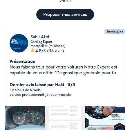
vous !
Proposer mes services
Particulier
Sahli Atef
Cardiag Expert
Montpellier (Millénaire)
4,8/5
(33 avis)
Présentation
Nous faisons tout pour votre voitures Notre Expert est
capable de vous offrir: *Diagnostique générale pour tous
types de véhicules. *des conseils compétents. *Un
véritable savoir-faire multimarques. *Un service adapté.
Dernier avis laissé par Haki : 5/5
Il y a plus de 6 mois
service professionnel, je recommande