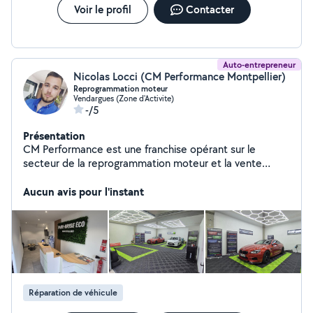
Voir le profil
Contacter
Auto-entrepreneur
Nicolas Locci (CM Performance Montpellier)
Reprogrammation moteur
Vendargues (Zone d'Activite)
-/5
Présentation
CM Performance est une franchise opérant sur le
secteur de la reprogrammation moteur et la vente
d'accessoires automobile. Elle compte à ce jour 12
centres en France, dont le nôtre à Montpellier. Chez
Aucun avis pour l'instant
CM Performance Montpellier, nous vous proposons un
panel de solutions sur mesure afin de répondre à vos
besoins en terme de reprogrammation moteur.
Augmentation des performances moteur, réduction de
la consommation de carburant, conversion à l'éthanol et
solution FAP, EGR ou AD Blue, nous sommes votre
interlocuteur privilègié sur la region montpellieraine.
Réparation de véhicule
Economique, précautionneux et professionnel nous