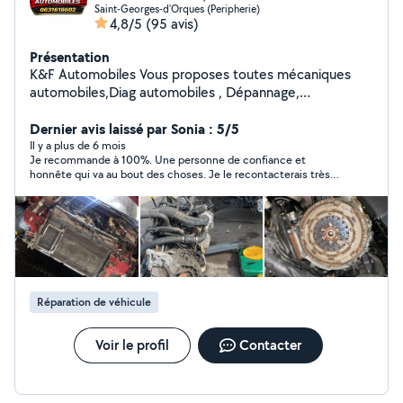
Saint-Georges-d'Orques (Peripherie)
4,8/5
(95 avis)
Présentation
K&F Automobiles Vous proposes toutes mécaniques
automobiles,Diag automobiles , Dépannage,
achat/vente de véhicules automobiles, recherche de
véhicules personnalisé. Remplacement moteur,
Dernier avis laissé par Sonia : 5/5
embrayage , distribution , recherche de pannes,
Il y a plus de 6 mois
Je recommande à 100%. Une personne de confiance et
entretien,freinage .. Nous proposons aussi de
honnête qui va au bout des choses. Je le recontacterais très
l'esthétique ( CarPlay, ciel de toit étoilé, remplacement
prochainement pour l’entretien de mon véhicule. Un grand
calandre , kit ambiance led ect..) N'hésitez pas à nous
merci !!
contacté pour un devis .
Réparation de véhicule
Voir le profil
Contacter