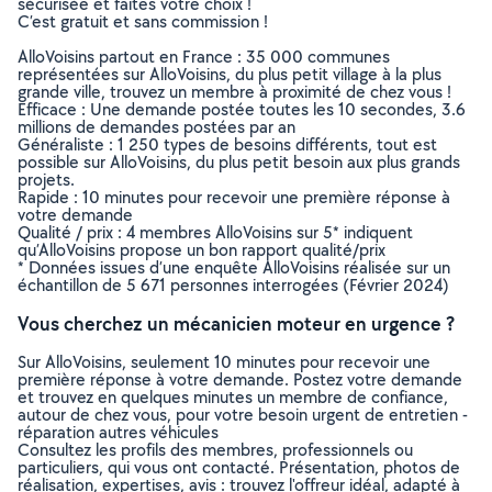
sécurisée et faites votre choix !
C’est gratuit et sans commission !
AlloVoisins partout en France : 35 000 communes
représentées sur AlloVoisins, du plus petit village à la plus
grande ville, trouvez un membre à proximité de chez vous !
Efficace : Une demande postée toutes les 10 secondes, 3.6
millions de demandes postées par an
Généraliste : 1 250 types de besoins différents, tout est
possible sur AlloVoisins, du plus petit besoin aux plus grands
projets.
Rapide : 10 minutes pour recevoir une première réponse à
votre demande
Qualité / prix : 4 membres AlloVoisins sur 5* indiquent
qu’AlloVoisins propose un bon rapport qualité/prix
* Données issues d’une enquête AlloVoisins réalisée sur un
échantillon de 5 671 personnes interrogées (Février 2024)
Vous cherchez un mécanicien moteur en urgence ?
Sur AlloVoisins, seulement 10 minutes pour recevoir une
première réponse à votre demande. Postez votre demande
et trouvez en quelques minutes un membre de confiance,
autour de chez vous, pour votre besoin urgent de entretien -
réparation autres véhicules
Consultez les profils des membres, professionnels ou
particuliers, qui vous ont contacté. Présentation, photos de
réalisation, expertises, avis : trouvez l'offreur idéal, adapté à