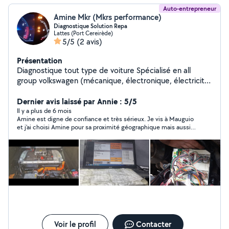
Auto-entrepreneur
Amine Mkr (Mkrs performance)
Diagnostique Solution Repa
Lattes (Port Cereirède)
5/5
(2 avis)
Présentation
Diagnostique tout type de voiture Spécialisé en all
group volkswagen (mécanique, électronique, électricité)
Installation du nouveau composant, codage en ligne )
Entretien moteur mineur et majeur Entretien et
Dernier avis laissé par Annie : 5/5
réparation boîte dsg Service complet avec un prix
Il y a plus de 6 mois
Amine est digne de confiance et très sérieux. Je vis à Mauguio
ordinaire , disponibilité 7/7
et j'ai choisi Amine pour sa proximité géographique mais aussi
bien sûr pour ses qualifications. Compétent et rapide, vous
pouvez le consulter, il fera le maximum pour vous satisfaire à
des prix très convenables...
Voir le profil
Contacter