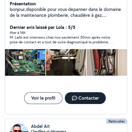
Présentation
bonjour,disponible pour vous depanner dans le domaine
de la maintenance plomberie, chaudière à gaz,
réparation de chauffe eau. debouchage WC ,cuisine,
sdb . Réparation fuite d'eau. Remplacement mécanisme
Dernier avis laissé par Lola : 5/5
wc.
Hier à 16h
M. Larbi est intervenu chez moi seulement 30min après notre
prise de contact et a tout de suite diagnostiqué le problème. Il
a pris le soin d’aller chercher la pièce défectueuse chez le
fournisseur au cours de son intervention, et a solutionné très
rapidement la fuite d’eau, tout en m’expliquant et me
conseillant pour l’entretien. Je recommande pour la qualité de
la prestation, la réactivité et le prix.
Voir le profil
Contacter
Particulier
Abdel Ait
Chauffeur pl dépanneur