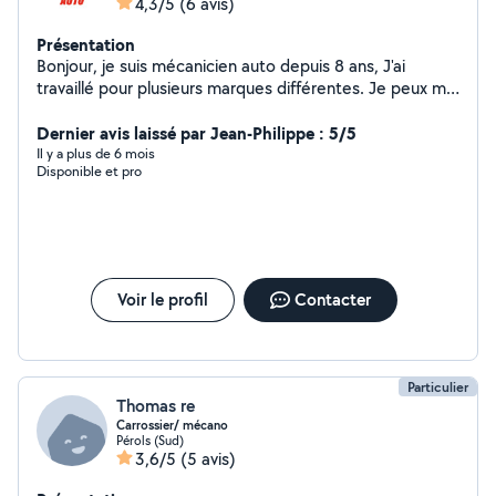
4,3/5
(6 avis)
Présentation
Bonjour, je suis mécanicien auto depuis 8 ans, J'ai
travaillé pour plusieurs marques différentes. Je peux me
déplacer à votre domicile effectuer les réparations
nécessaires et me charger de rapporter les pièces de
Dernier avis laissé par Jean-Philippe : 5/5
rechange. N'hésitez pas à me contacter si vous avez
Il y a plus de 6 mois
Disponible et pro
une question.
Voir le profil
Contacter
Particulier
Thomas re
Carrossier/ mécano
Pérols (Sud)
3,6/5
(5 avis)