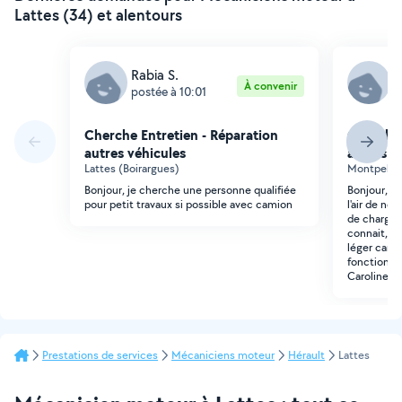
Lattes (34) et alentours
Rabia S.
C
À convenir
postée à 10:01
p
Cherche Entretien - Réparation
Cherche 
autres véhicules
autres v
Lattes (Boirargues)
Montpellie
Bonjour, je cherche une personne qualifiée
Bonjour, M
pour petit travaux si possible avec camion
l'air de ne 
de charge n
connait, je
léger car l
fonctionnait
Caroline
Prestations de services
Mécaniciens moteur
Hérault
Lattes