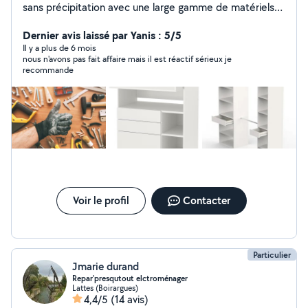
sans précipitation avec une large gamme de matériels
professionnel. Je suis issue d'une formation chez les
Compagnons du Devoir. je travail : Spécialisation
Dernier avis laissé par Yanis : 5/5
peinture complète d'appartement au pistolet airless -
Il y a plus de 6 mois
nous n'avons pas fait affaire mais il est réactif sérieux je
Pose tringles à rideaux - Installation suspension et
recommande
lustres - Fixation de votre TV au mur - Changement
interrupteur et prises électriques - Montage de meubles
(Dressing, ect...) - Montage et installation de cuisine -
Création de crédence personnalisé cuisine et salle de
bain (sur devis) - Pose parquet - Plomberie - Pose
faïence murale et carrelage - Réparation trou dans le
mur et placo - Pose cloison, porte, ect... -Installation
barrière et clôture - Pose parement mural intérieur et
extérieur
Voir le profil
Contacter
Particulier
Jmarie durand
Repar'presqutout elctroménager
Lattes (Boirargues)
4,4/5
(14 avis)