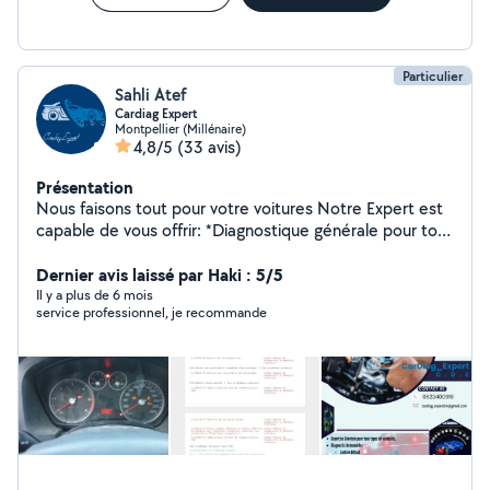
Particulier
Sahli Atef
Cardiag Expert
Montpellier (Millénaire)
4,8/5
(33 avis)
Présentation
Nous faisons tout pour votre voitures Notre Expert est
capable de vous offrir: *Diagnostique générale pour tous
types de véhicules. *des conseils compétents. *Un
véritable savoir-faire multimarques. *Un service adapté.
Dernier avis laissé par Haki : 5/5
Il y a plus de 6 mois
service professionnel, je recommande