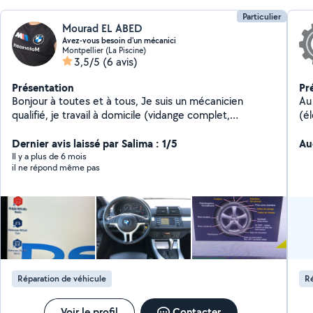
Particulier
Mourad EL ABED
Avez-vous besoin d'un mécanici
Montpellier (La Piscine)
3,5/5
(6 avis)
Présentation
Pr
Bonjour à toutes et à tous, Je suis un mécanicien
Au
qualifié, je travail à domicile (vidange complet,
(é
réparation moteur, réparation et révisions boîte auto
d'
et manuelle...) je cherche des clients si vous êtes
Dernier avis laissé par Salima : 1/5
Au
intéressé n'hésitez pas à me contacter. Cordialement
Il y a plus de 6 mois
il ne répond même pas
Réparation de véhicule
Ré
Voir le profil
Contacter