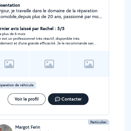
ésentation
jour, je travaille dans le domaine de la réparation
tomobile,depuis plus de 20 ans, passionné par mon
tier,je propose mes services pour la
canique,électronique, diagnostic, carrosserie,et
nier avis laissé par Rachel : 5/5
compagnement pour l'achat d'un véhicule d'occasion.
y a plus de 6 mois
 est un professionnel très réactif, disponible très
idement et d'une grande efficacité. Je le recommande sans
un problème et je le remercie pour son intervention.
paration de véhicule
Voir le profil
Contacter
Particulier
Margot Ferin