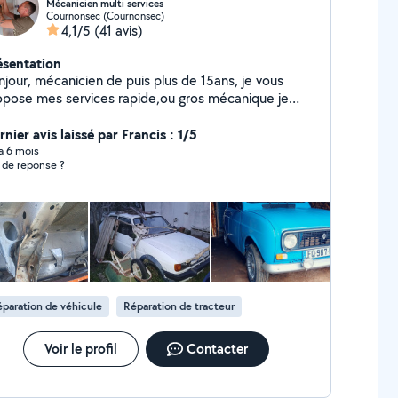
Mécanicien multi services
Cournonsec (Cournonsec)
4,1/5
(41 avis)
ésentation
njour, mécanicien de puis plus de 15ans, je vous
opose mes services rapide,ou gros mécanique je
ssède la valise, je suis disponible de journée comme
soirée, je peux me déplacer également, Diagnostic
nier avis laissé par Francis : 1/5
teur Distribution Embrayage Amortisseur
 a 6 mois
 de reponse ?
einage ex Je vous propose aussi mes
rvices pour le montage de vos meubles,la plomberie,
lectricité le nettoyage de façade et de votre toiture.
sponible les samedi dimanche,soirée jusqu'à 22h en
semaine cordialement
paration de véhicule
Réparation de tracteur
Voir le profil
Contacter