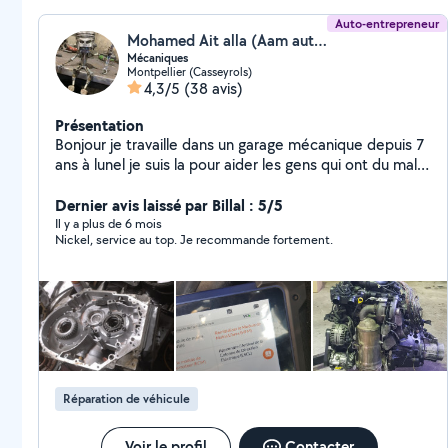
Auto-entrepreneur
Mohamed Ait alla (Aam auto)
Mécaniques
Montpellier (Casseyrols)
4,3/5
(38 avis)
Présentation
Bonjour je travaille dans un garage mécanique depuis 7
ans à lunel je suis la pour aider les gens qui ont du mal
avec les prix de garage tout les réparations seront
faites au garage pas dans un parking...pour les grand
Dernier avis laissé par Billal : 5/5
chantier genre distribution embrayage vidanges ... pour
Il y a plus de 6 mois
Nickel, service au top. Je recommande fortement.
les véhicules non roulant je peu la remarque jusqua
garage sinno je peux me déplace pour des petites
bricoles Je peux changer également les moteur Valise
de diagnostique toute marque suprimer les défaut
chercher des panne Fap Électronique remplacement
de pneus Diagnostique Clim
Réparation de véhicule
Voir le profil
Contacter