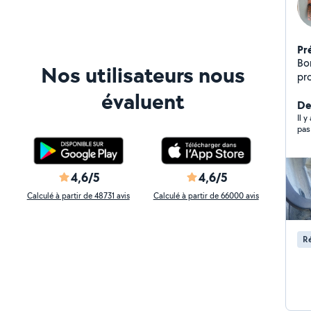
Pr
Bo
Nos utilisateurs nous
pr
po
évaluent
de 
Der
voyant mo
Il y
pas
Roulement Fr
se
l'é
Di
4,6/5
4,6/5
Calculé à partir de 48731 avis
Calculé à partir de 66000 avis
Ré