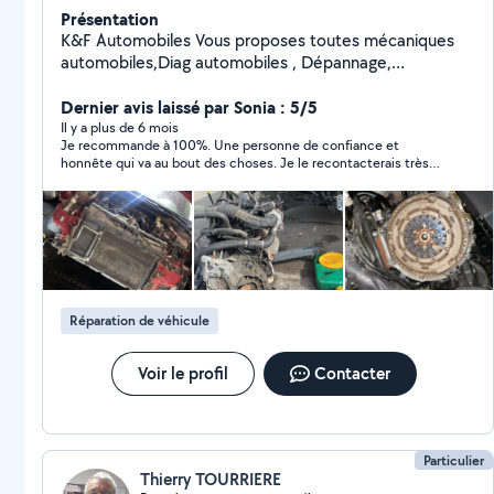
Présentation
K&F Automobiles Vous proposes toutes mécaniques
automobiles,Diag automobiles , Dépannage,
achat/vente de véhicules automobiles, recherche de
véhicules personnalisé. Remplacement moteur,
Dernier avis laissé par Sonia : 5/5
embrayage , distribution , recherche de pannes,
Il y a plus de 6 mois
Je recommande à 100%. Une personne de confiance et
entretien,freinage .. Nous proposons aussi de
honnête qui va au bout des choses. Je le recontacterais très
l'esthétique ( CarPlay, ciel de toit étoilé, remplacement
prochainement pour l’entretien de mon véhicule. Un grand
calandre , kit ambiance led ect..) N'hésitez pas à nous
merci !!
contacté pour un devis .
Réparation de véhicule
Voir le profil
Contacter
Particulier
Thierry TOURRIERE