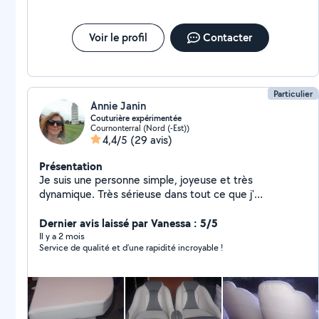
Voir le profil
Contacter
Particulier
Annie Janin
Couturière expérimentée
Cournonterral (Nord (-Est))
4,4/5
(29 avis)
Présentation
Je suis une personne simple, joyeuse et très
dynamique. Très sérieuse dans tout ce que j'
entreprends. J' aime mon boulot de couturière,
expérimentée dans mon domaine, je peux faire de la
Dernier avis laissé par Vanessa : 5/5
retouche et beaucoup d' autres taches !
Il y a 2 mois
Service de qualité et d’une rapidité incroyable !