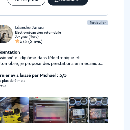
Particulier
Léandre Janou
Électromécanicien automobile
Juvignac (Nord)
5/5
(2 avis)
ésentation
ssionné et diplômé dans l'électronique et
automobile, je propose des prestations en mécanique
t électricité auto et +. Véhiculé et outillé, je peux
si transporter des objets.
rnier avis laissé par Michael : 5/5
y a plus de 6 mois
ieux