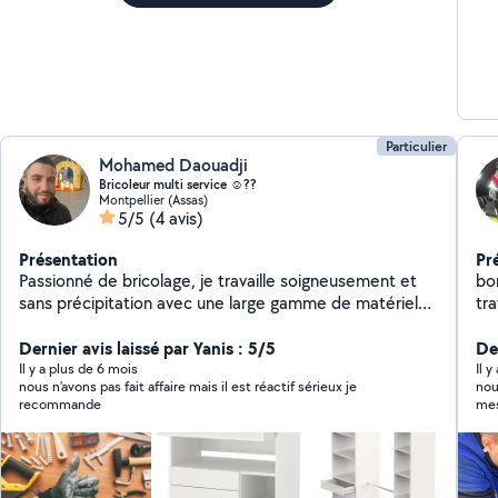
Particulier
Mohamed Daouadji
Bricoleur multi service ☺️??️
Montpellier (Assas)
5/5
(4 avis)
Présentation
Pr
Passionné de bricolage, je travaille soigneusement et
bonjours je m apel
sans précipitation avec une large gamme de matériels
tra
professionnel. Je suis issue d'une formation chez les
em
Compagnons du Devoir. je travail : Spécialisation
Dernier avis laissé par Yanis : 5/5
De
peinture complète d'appartement au pistolet airless -
Il y a plus de 6 mois
Il 
nous n'avons pas fait affaire mais il est réactif sérieux je
nou
Pose tringles à rideaux - Installation suspension et
recommande
mes
lustres - Fixation de votre TV au mur - Changement
nou
interrupteur et prises électriques - Montage de
meubles (Dressing, ect...) - Montage et installation de
cuisine - Création de crédence personnalisé cuisine et