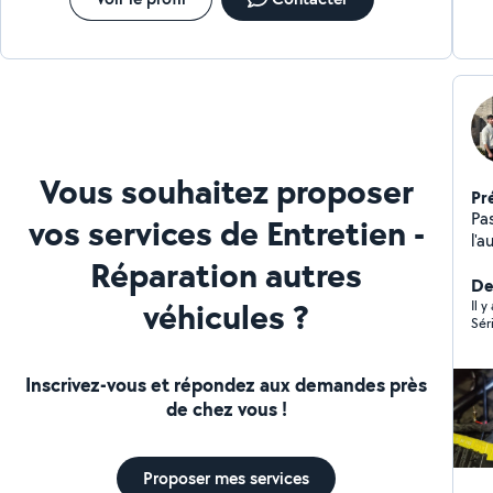
Vous souhaitez proposer
Pr
Pa
vos services de Entretien -
l'
Réparation autres
auto e
aus
De
véhicules ?
Il 
Sér
Inscrivez-vous et répondez aux demandes près
de chez vous !
Proposer mes services