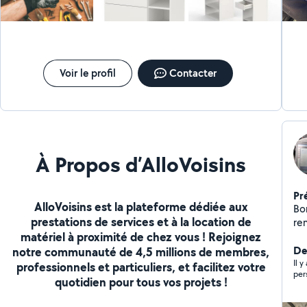
salle de bain (sur devis) - Pose parquet - Plomberie -
Pose faïence murale et carrelage - Réparation trou
dans le mur et placo - Pose cloison, porte, ect... -
Installation barrière et clôture - Pose parement mural
intérieur et extérieur
Voir le profil
Contacter
À Propos d’AlloVoisins
Pr
AlloVoisins est la plateforme dédiée aux
Bo
prestations de services et à la location de
re
matériel à proximité de chez vous ! Rejoignez
mot
ext
De
notre communauté de 4,5 millions de membres,
Il 
professionnels et particuliers, et facilitez votre
per
quotidien pour tous vos projets !