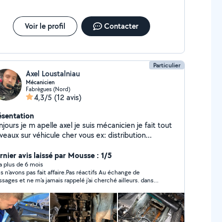
Voir le profil
Contacter
Particulier
Axel Loustalniau
Mécanicien
Fabrègues (Nord)
4,3/5
(12 avis)
ésentation
le axel je suis mécanicien je fait tout
veaux sur véhicule cher vous ex: distribution
brayage vidange
rnier avis laissé par Mousse : 1/5
y a plus de 6 mois
s n'avons pas fait affaire.Pas réactifs Au échange de
sages et ne m'a jamais rappelé j'ai cherché ailleurs. dans
s sommes pas loin