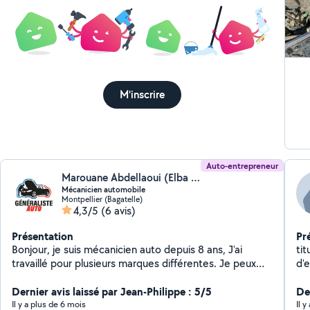
M'inscrire
Auto-entrepreneur
Marouane Abdellaoui (Elba auto34)
Mécanicien automobile
Montpellier (Bagatelle)
4,3/5
(6 avis)
Présentation
Pr
Bonjour, je suis mécanicien auto depuis 8 ans, J'ai
ti
travaillé pour plusieurs marques différentes. Je peux
d'
me déplacer à votre domicile effectuer les réparations
nécessaires et me charger de rapporter les pièces de
Dernier avis laissé par Jean-Philippe : 5/5
Der
rechange. N'hésitez pas à me contacter si vous avez
Il y a plus de 6 mois
Il 