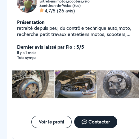
Entretiens motos,scooters,vélo
Saint-Jean-de-Védas (Sud)
4,7/5
(26 avis)
Présentation
retraité depuis peu, du contrôle technique auto,moto,
recherche petit travaux entretiens motos, scooters,
(vélos) ( vidange, bougies,filtres ,pannes,etc .....)
Dernier avis laissé par Flo : 5/5
Il y a 1 mois
Très sympa
Voir le profil
Contacter