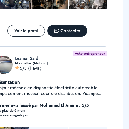
Voir le profil
Contacter
Auto-entrepreneur
Lesmar Said
Montpellier (Malbosc)
5/5
(1 avis)
ésentation
njour mécanicien diagnostic électricité automobile
mplacement moteur. courroie distribution. Vidange
eur avec les filtres plaquettes et disque de frein
 ....passage valise
rnier avis laissé par Mohamed El Amine : 5/5
y a plus de 6 mois
sonne magnifique