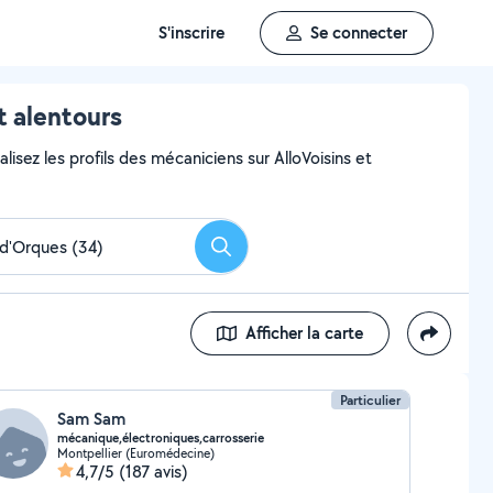
S'inscrire
Se connecter
t alentours
lisez les profils des mécaniciens sur AlloVoisins et
Rechercher
Afficher la carte
Particulier
Sam Sam
mécanique,électroniques,carrosserie
Montpellier (Euromédecine)
4,7/5
(187 avis)