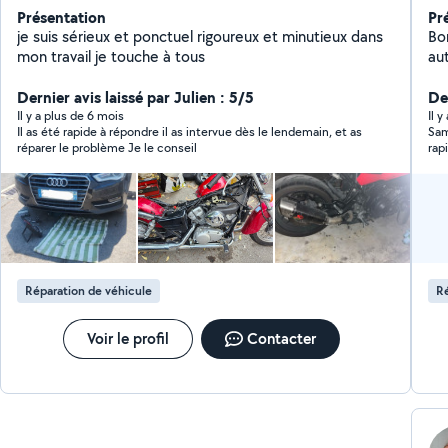
Présentation
Pr
je suis sérieux et ponctuel rigoureux et minutieux dans
Bon
mon travail je touche à tous
au
mé
Dernier avis laissé par Julien : 5/5
mé
Der
ac
Il y a plus de 6 mois
Il 
Il as été rapide à répondre il as intervue dès le lendemain, et as
Sam
réparer le problème Je le conseil
rap
auc
Réparation de véhicule
Ré
Voir le profil
Contacter