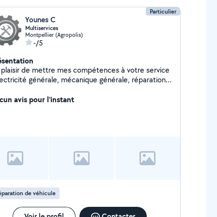
Particulier
Younes C
Multiservices
Montpellier (Agropolis)
-/5
ésentation
 plaisir de mettre mes compétences à votre service
lectricité générale, mécanique générale, réparation
électroménager,bricolage)
cun avis pour l'instant
paration de véhicule
Voir le profil
Contacter