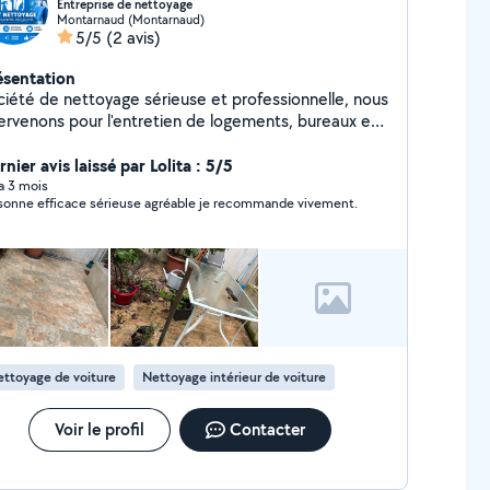
Entreprise de nettoyage
Montarnaud (Montarnaud)
5/5
(2 avis)
ésentation
ciété de nettoyage sérieuse et professionnelle, nous
tervenons pour l'entretien de logements, bureaux et
caux. Nous proposons des prestations de qualité :
nage régulier, nettoyage en profondeur, remise en
nier avis laissé par Lolita : 5/5
t et fin de chantier. nous faisons également les
 a 3 mois
sonne efficace sérieuse agréable je recommande vivement.
res, nettoyage de véhicule, etc. .Travail soigné,
ctualité et satisfaction client sont nos priorités.
ticuliers et professionnel et j'ai plus de 10 ans
expérience dans ce métier, je fais tout ce qui touche
ns le nettoyage
ttoyage de voiture
Nettoyage intérieur de voiture
Voir le profil
Contacter