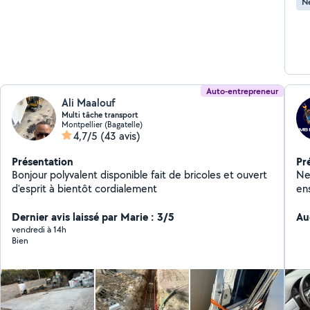
Ne
Auto-entrepreneur
Ali Maalouf
Multi tâche transport
Montpellier (Bagatelle)
4,7/5
(43 avis)
Présentation
Pr
Bonjour polyvalent disponible fait de bricoles et ouvert
Ne
d'esprit à bientôt cordialement
en
unique. En cas de ven
Dernier avis laissé par Marie : 3/5
In
Au
vendredi à 14h
Bien