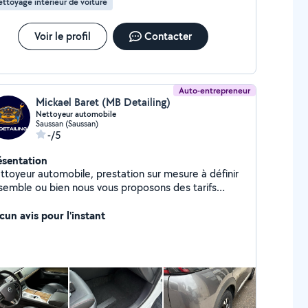
ttoyage intérieur de voiture
Voir le profil
Contacter
Auto-entrepreneur
Mickael Baret (MB Detailing)
Nettoyeur automobile
Saussan (Saussan)
-/5
ésentation
ttoyeur automobile, prestation sur mesure à définir
semble ou bien nous vous proposons des tarifs
te futur merci de nous le préciser.
stagram - Facebook : MB Detailing 34
cun avis pour l'instant