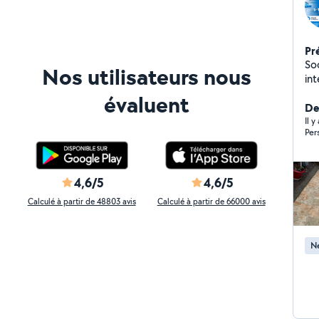
Pr
So
Nos utilisateurs nous
in
lo
évaluent
mé
Der
éta
Il y
Per
vit
pon
par
d'
4,6/5
4,6/5
da
Calculé à partir de 48803 avis
Calculé à partir de 66000 avis
Ne