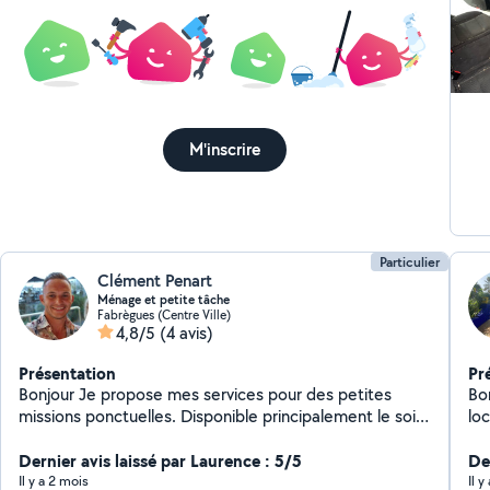
M'inscrire
Particulier
Clément Penart
Ménage et petite tâche
Fabrègues (Centre Ville)
4,8/5
(4 avis)
Présentation
Pr
Bonjour Je propose mes services pour des petites
Bon
missions ponctuelles. Disponible principalement le soir
lo
après le travail (jusqu'à 21h) et le week-end
net
partiellement pour vous aider : - Ménage et nettoyage
Dernier avis laissé par Laurence : 5/5
re
De
(immobilier / voiture) - Livraison / aide aux courses -
co
Il y a 2 mois
Il 