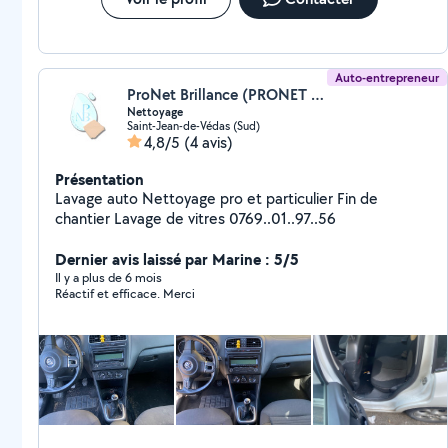
la vase. Je recommande sans hésiter et je recontacterai Fanny.
Auto-entrepreneur
ProNet Brillance (PRONET BRILLANCE)
Nettoyage
Saint-Jean-de-Védas (Sud)
4,8/5
(4 avis)
Présentation
Lavage auto Nettoyage pro et particulier Fin de
chantier Lavage de vitres 0769..01..97..56
Dernier avis laissé par Marine : 5/5
Il y a plus de 6 mois
Réactif et efficace. Merci