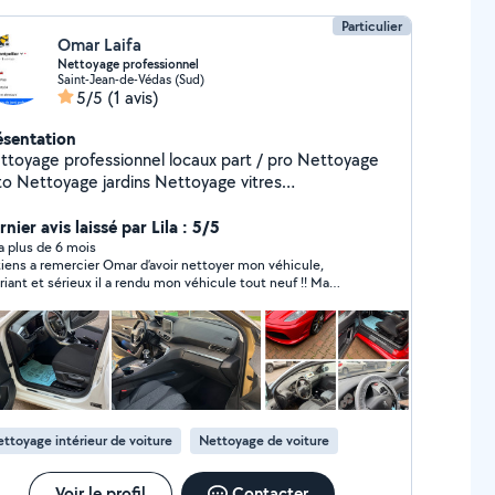
Particulier
Omar Laifa
Nettoyage professionnel
Saint-Jean-de-Védas (Sud)
5/5
(1 avis)
ésentation
ttoyage professionnel locaux part / pro Nettoyage
 Nettoyage jardins Nettoyage vitres
69.01.97.56 Fb : lavage Montpellier Sérieux et
ctuel vous ne serez que satisfait !
nier avis laissé par Lila : 5/5
y a plus de 6 mois
tiens a remercier Omar d’avoir nettoyer mon véhicule,
riant et sérieux il a rendu mon véhicule tout neuf !! Ma
ture sent très bon encore merci je referai appel à vos
vices. Travail de qualité à prix très abordable
ttoyage intérieur de voiture
Nettoyage de voiture
Voir le profil
Contacter