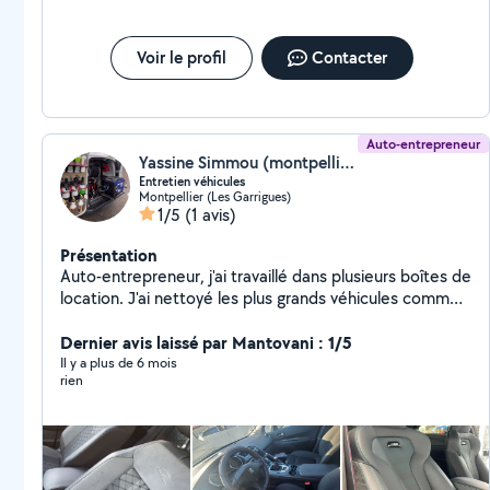
Voir le profil
Contacter
Auto-entrepreneur
Yassine Simmou (montpellier _Nettoyage)
Entretien véhicules
Montpellier (Les Garrigues)
1/5
(1 avis)
Présentation
Auto-entrepreneur, j'ai travaillé dans plusieurs boîtes de
location. J'ai nettoyé les plus grands véhicules comme
Bentley BMW Classe G. J'ai des produits performants
et de grosse qualité pour un nettoyage parfait. Tentez
Dernier avis laissé par Mantovani : 1/5
votre chance et contactez-moi
Il y a plus de 6 mois
rien