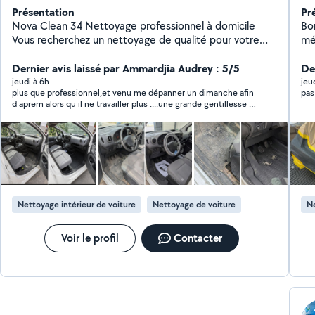
Présentation
Pr
Nova Clean 34 Nettoyage professionnel à domicile
Bon
Vous recherchez un nettoyage de qualité pour votre
mé
véhicule ou vos textiles ? Nova Clean 34 est à votre
Mo
service ! Nos prestations : - Nettoyage intérieur de
Dernier avis laissé par Ammardjia Audrey : 5/5
Der
véhicules - Nettoyage de canapés, fauteuils et chaises
jeudi à 6h
jeu
plus que professionnel,et venu me dépanner un dimanche afin
pas
- Nettoyage de matelas - Nettoyage de tapis et
d aprem alors qu il ne travailler plus ....une grande gentillesse et
moquettes - Rénovation de phares Déplacement à
passionné ! merci encore vraiment
domicile, devis gratuit, matériel professionnel et travail
soigné. Notre priorité est votre satisfaction.
Contactez-nous pour obtenir un devis personnalisé et
redonner une seconde vie à vos équipements.
Nettoyage intérieur de voiture
Nettoyage de voiture
Ne
Voir le profil
Contacter