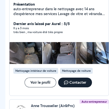
Présentation
auto-entrepreneur dans le nettoyage avec 14 ans
d'expérience mes services Lavage de vitre et véranda
Nettoyage bureau et appartement Nettoyage fin de
chantier Nettoyage après déménagement Shampoing
Dernier avis laissé par Aurel : 5/5
moquette Auto Nettoyage intérieur aspiration
Il y a 3 mois
trés bien , ma voiture été très propre
Nettoyage siège tapis Rénovation des phares Bricolage
Montage de meuble Peinture petits travaux Jardinage
Débroussaillage Paillage Nettoyage Disponible sur
Montpellier et ses alentours
Nettoyage intérieur de voiture
Nettoyage de voiture
Voir le profil
Contacter
Auto-entrepreneur
Anne Trousselier (Air&Pro)