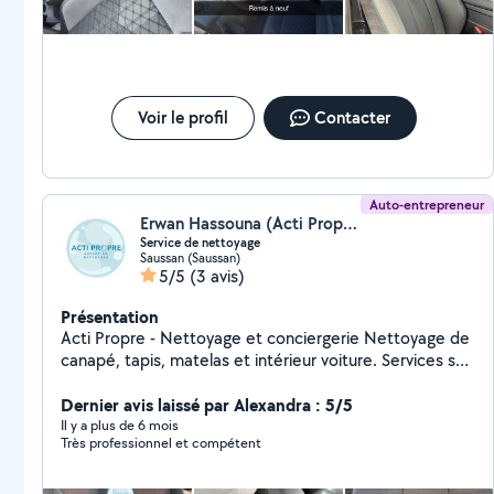
Voir le profil
Contacter
Auto-entrepreneur
Erwan Hassouna (Acti Propre)
Service de nettoyage
Saussan (Saussan)
5/5
(3 avis)
Présentation
Acti Propre - Nettoyage et conciergerie Nettoyage de
canapé, tapis, matelas et intérieur voiture. Services sur
mesure pour gérer le nettoyage après départ et la
remise des clés aux nouveaux locataires. Je m'engage à
Dernier avis laissé par Alexandra : 5/5
vous offrir des services personnalisés, une attention
Il y a plus de 6 mois
Très professionnel et compétent
méticuleuse aux détails et une satisfaction garantie.
Simplifiez votre vie, faites confiance à Acti Propre.