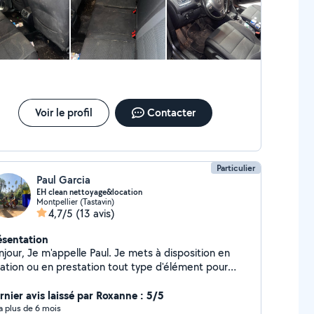
Voir le profil
Contacter
Particulier
Paul Garcia
EH clean nettoyage&location
Montpellier (Tastavin)
4,7/5
(13 avis)
ésentation
jour, Je m'appelle Paul. Je mets à disposition en
cation ou en prestation tout type d'élément pour
toyer votre intérieur ou extérieur, afin de les
trouver comme neuf! Donc n'hésitez pas à me
rnier avis laissé par Roxanne : 5/5
ntacter.
y a plus de 6 mois