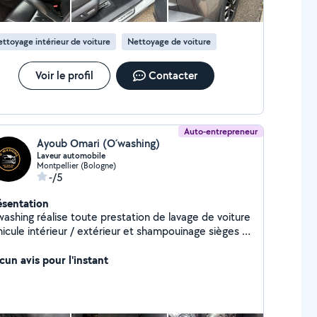
ttoyage intérieur de voiture
Nettoyage de voiture
Voir le profil
Contacter
Auto-entrepreneur
Ayoub Omari (O´washing)
Laveur automobile
Montpellier (Bologne)
-/5
ésentation
washing réalise toute prestation de lavage de voiture
hicule intérieur / extérieur et shampouinage sièges à
s prix très abordables
cun avis pour l'instant