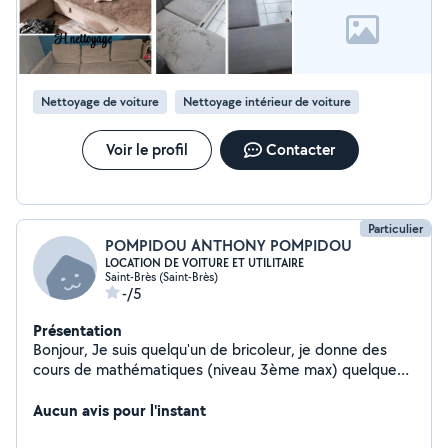
Nettoyage de voiture
Nettoyage intérieur de voiture
Voir le profil
Contacter
Particulier
POMPIDOU ANTHONY POMPIDOU
LOCATION DE VOITURE ET UTILITAIRE
Saint-Brès (Saint-Brès)
-/5
Présentation
Bonjour, Je suis quelqu'un de bricoleur, je donne des
cours de mathématiques (niveau 3ème max) quelque
notion en jardinage et bâtiment transport de
marchandises ou de personnes un brin dessinateur
Aucun avis pour l'instant