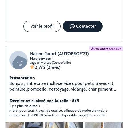
Voir le profil
Contacter
Auto-entrepreneur
Hakem Jamel (AUTOPROP'71)
Multi-services
Aigues-Mortes (Centre Ville)
3,7/5
(3 avis)
Présentation
Bonjour, Entreprise multi-services pour petit travaux. (
peinture,plomberie, nettoyage, vidange, changement
de plaquettes et disque,etc...) joignable de 8h à 22h.
Dernier avis laissé par Aurelie : 5/5
Il y a plus de 6 mois
merci pour tout. travail de qualité, efficace et professionnel. je
recommande à 200%. réactif et disponible malgré mon côté
pointilleuse.