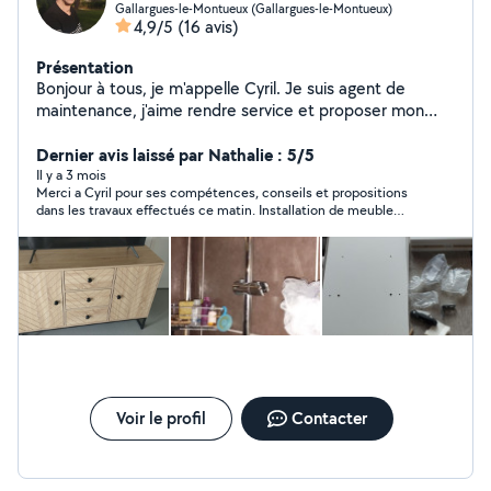
Gallargues-le-Montueux (Gallargues-le-Montueux)
4,9/5
(16 avis)
Présentation
Bonjour à tous, je m'appelle Cyril. Je suis agent de
maintenance, j'aime rendre service et proposer mon
aide. Ce qui correspond à des bricoles pour moi est un
soulagement pour vous. Je propose de petits travaux,
Dernier avis laissé par Nathalie : 5/5
de montage de meubles, de la plomberie, électricité,
Il y a 3 mois
Merci a Cyril pour ses compétences, conseils et propositions
aménagement intérieur et menuiserie A bientôt.
dans les travaux effectués ce matin. Installation de meuble
haut, changement de serrure et luminaire. Je recommande
vivement. D autre petit travaux sont déjà prévus. Merci
Voir le profil
Contacter