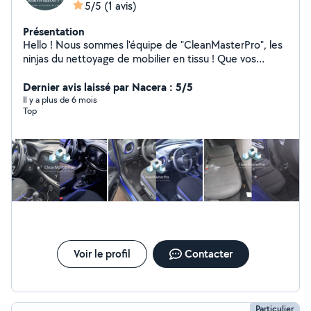
5/5
(1 avis)
Présentation
Hello ! Nous sommes l'équipe de "CleanMasterPro", les
ninjas du nettoyage de mobilier en tissu ! Que vos
canapés, tapis ou matelas soient couverts de miettes
de popcorn ou que vos chaises aient eu une petite
Dernier avis laissé par Nacera : 5/5
aventure malheureuse avec du café renversé, nous
Il y a plus de 6 mois
Top
sommes là pour tout remettre en ordre avec un sourire.
:) Pssst ... Nous nous occupons également de vos
voitures ! Merci de nous avoir lu, et à très bientôt.
CleanMasterPro - L'innovation au service du nettoyage.
Voir le profil
Contacter
Particulier