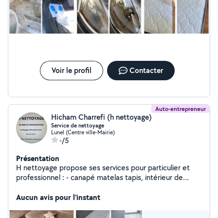
Voir le profil
Contacter
Auto-entrepreneur
Hicham Charrefi (h nettoyage)
Service de nettoyage
Lunel (Centre ville-Mairie)
-/5
Présentation
H nettoyage propose ses services pour particulier et
professionnel : - canapé matelas tapis, intérieur de
voitures, terrasse, bureau le, fin de chantier, entretien
de logements
Aucun avis pour l'instant