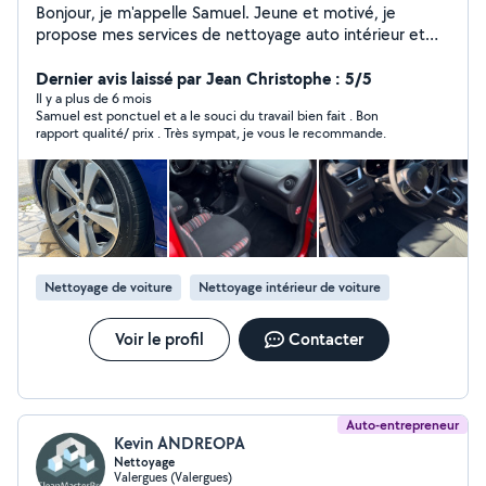
Bonjour, je m'appelle Samuel. Jeune et motivé, je
propose mes services de nettoyage auto intérieur et
extérieur, pour une voiture comme neuve ! Je propose
également mes services pour de la mécanique.
Dernier avis laissé par Jean Christophe : 5/5
Il y a plus de 6 mois
Samuel est ponctuel et a le souci du travail bien fait . Bon
rapport qualité/ prix . Très sympat, je vous le recommande.
Nettoyage de voiture
Nettoyage intérieur de voiture
Voir le profil
Contacter
Auto-entrepreneur
Kevin ANDREOPA
Nettoyage
Valergues (Valergues)