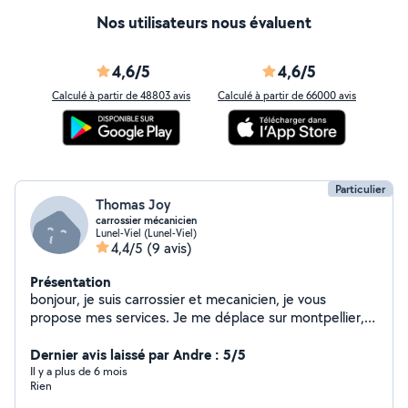
Nos utilisateurs nous évaluent
4,6/5
4,6/5
Calculé à partir de 48803 avis
Calculé à partir de 66000 avis
Particulier
Thomas Joy
carrossier mécanicien
Lunel-Viel (Lunel-Viel)
4,4/5
(9 avis)
Présentation
bonjour, je suis carrossier et mecanicien, je vous
propose mes services. Je me déplace sur montpellier,
pérols, lattes et ses alentours. N’hesitez pas à me
contacter en cas de besoin.
Dernier avis laissé par Andre : 5/5
Il y a plus de 6 mois
Rien