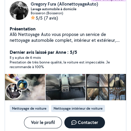
Gregory Fura (AllonettoyageAuto)
Lavage automobile à domicile
Boisseron (Boisseron)
5/5
(7 avis)
Présentation
Allô Nettoyage Auto vous propose un service de
nettoyage automobile complet, intérieur et extérieur,
réalisé par mes soins avec professionnalisme et
attention. J'interviens directement à domicile ou sur site
Dernier avis laissé par Anne : 5/5
pour un résultat impeccable. Prestation dès 49 pour un
Il y a plus de 6 mois
Prestation de très bonne qualité, la voiture est impeccable. Je
nettoyage intérieur complet Service disponible dans le
recommande à 100%
gard et l'Hérault Réservez en quelques clics sur notre
site ! Confiez votre véhicule à des pros et profitez d'un
résultat impeccable !
Nettoyage de voiture
Nettoyage intérieur de voiture
Voir le profil
Contacter