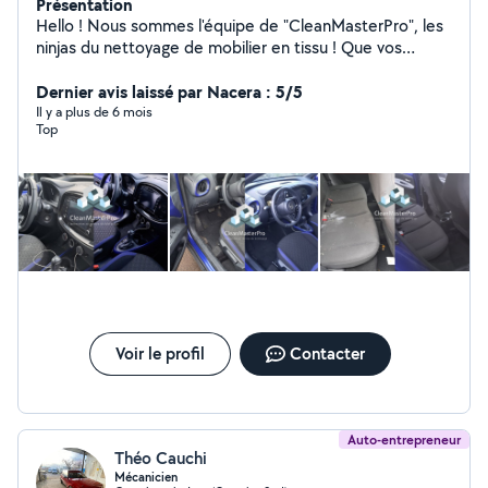
Présentation
Hello ! Nous sommes l'équipe de "CleanMasterPro", les
ninjas du nettoyage de mobilier en tissu ! Que vos
canapés, tapis ou matelas soient couverts de miettes
de popcorn ou que vos chaises aient eu une petite
Dernier avis laissé par Nacera : 5/5
aventure malheureuse avec du café renversé, nous
Il y a plus de 6 mois
Top
sommes là pour tout remettre en ordre avec un sourire.
:) Pssst ... Nous nous occupons également de vos
voitures ! Merci de nous avoir lu, et à très bientôt.
CleanMasterPro - L'innovation au service du nettoyage.
Voir le profil
Contacter
Auto-entrepreneur
Théo Cauchi
Mécanicien