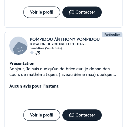
Voir le profil
Contacter
Particulier
POMPIDOU ANTHONY POMPIDOU
LOCATION DE VOITURE ET UTILITAIRE
Saint-Brès (Saint-Brès)
-/5
Présentation
Bonjour, Je suis quelqu'un de bricoleur, je donne des
cours de mathématiques (niveau 3ème max) quelque
notion en jardinage et bâtiment transport de
marchandises ou de personnes un brin dessinateur
Aucun avis pour l'instant
Voir le profil
Contacter