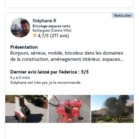
Particulier
Stéphane R
Bricolage espaces verts
Baillargues (Centre Ville)
4,7/5
(211 avis)
Présentation
Bonjours, sérieux, mobile, bricoleur dans les domaines
de la construction, aménagement intérieur, espaces
verts, automobile. loc de matériel possible de petits
outillages.
Dernier avis laissé par Federica : 5/5
Il y a 2 mois
Stéphane est très pro, je le recommande.