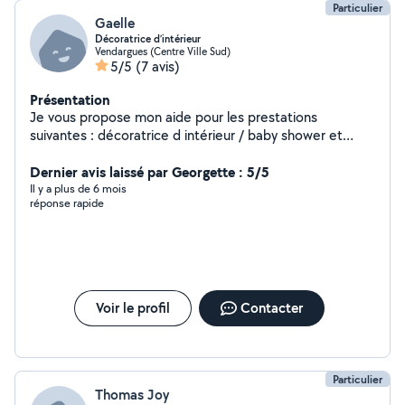
Particulier
Gaelle
Décoratrice d’intérieur
Vendargues (Centre Ville Sud)
5/5
(7 avis)
Présentation
Je vous propose mon aide pour les prestations
suivantes : décoratrice d intérieur / baby shower et
mariage . Ainsi que les services à la personnes / baby
sitting. Grâce à mes expériences professionnelles et
Dernier avis laissé par Georgette : 5/5
personnelles je me suis formée , performante et
Il y a plus de 6 mois
réponse rapide
dynamique , n hésiter pas à me contacter.
Voir le profil
Contacter
Particulier
Thomas Joy