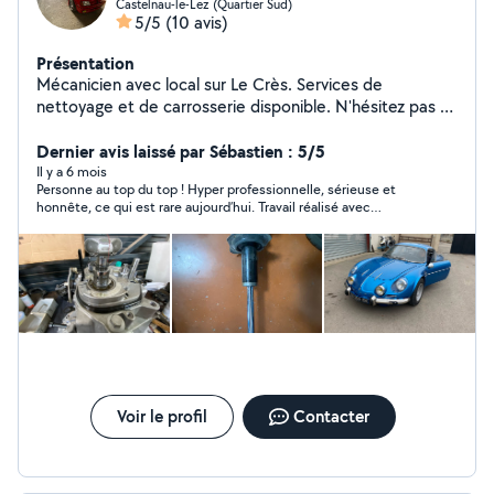
Castelnau-le-Lez (Quartier Sud)
5/5
(10 avis)
Présentation
Mécanicien avec local sur Le Crès. Services de
nettoyage et de carrosserie disponible. N'hésitez pas à
me contacter au numéro enregistré sur mon profil.
Dernier avis laissé par Sébastien : 5/5
Il y a 6 mois
Personne au top du top ! Hyper professionnelle, sérieuse et
honnête, ce qui est rare aujourd’hui. Travail réalisé avec
beaucoup de soin, explications claires et transparentes. Les
tarifs sont très raisonnables et vraiment arrangeants, toujours
dans l’intérêt du client. On sent quelqu’un de passionné par
son métier et soucieux de bien faire. Je recommande les yeux
fermés et je ferai de nouveau appel à lui sans hésiter. Merci
encore pour ce professionnalisme !
Voir le profil
Contacter