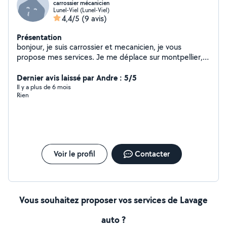
carrossier mécanicien
Lunel-Viel (Lunel-Viel)
4,4/5
(9 avis)
Présentation
bonjour, je suis carrossier et mecanicien, je vous
propose mes services. Je me déplace sur montpellier,
pérols, lattes et ses alentours. N’hesitez pas à me
contacter en cas de besoin.
Dernier avis laissé par Andre : 5/5
Il y a plus de 6 mois
Rien
Voir le profil
Contacter
Vous souhaitez proposer vos services de Lavage
auto ?