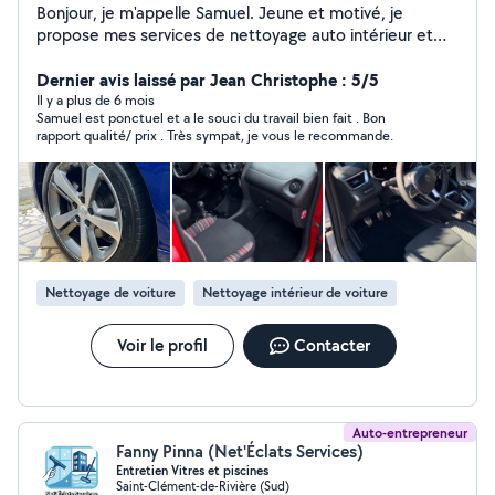
Bonjour, je m'appelle Samuel. Jeune et motivé, je
propose mes services de nettoyage auto intérieur et
extérieur, pour une voiture comme neuve ! Je propose
également mes services pour de la mécanique.
Dernier avis laissé par Jean Christophe : 5/5
Il y a plus de 6 mois
Samuel est ponctuel et a le souci du travail bien fait . Bon
rapport qualité/ prix . Très sympat, je vous le recommande.
Nettoyage de voiture
Nettoyage intérieur de voiture
Voir le profil
Contacter
Auto-entrepreneur
Fanny Pinna (Net'Éclats Services)
Entretien Vitres et piscines
Saint-Clément-de-Rivière (Sud)