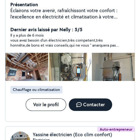
Présentation
Éclairons votre avenir, rafraîchissont votre confort :
l'excellence en électricité et climatisation à votre
service dans le Gard et l'Herault. Mes services :
installation, domotique, dépannage, maintenance
Dernier avis laissé par Nelly : 5/5
préventives et curative, diagnostic gratuit, conseil à tous
Il y a plus de 6 mois
vous avez besoin d'un électricien,très competent,très
niveau, peut également faire du multi-service. J'ai fais 7
honnête,de bons et vrais conseils,qui ne vous " anarquera pas ",
constructions neuves maison individuelle et plusieurs
ne vous posera " pas de lapin" et ne vous fera pas attendre
rénovation de maison et appart ancien. J'ai été
indéfiniment,appellez Redouane
technicien de maintenance pour un gros groupe
pendant 13 ans. Mes tarifs sont sur mesures et très
intéressants pour que je puisse vous aider selon vos
budget. ( je parle en connaissance de cause )
Assurance garantie décennales et habilitation électrique
Chauffage ou climatisation
en ma possession.
Voir le profil
Contacter
Auto-entrepreneur
Yassine électricien (Eco clim confort)