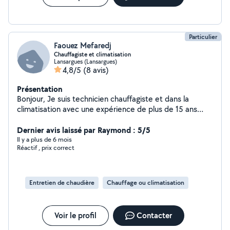
Particulier
Faouez Mefaredj
Chauffagiste et climatisation
Lansargues (Lansargues)
4,8/5
(8 avis)
Présentation
Bonjour, Je suis technicien chauffagiste et dans la
climatisation avec une expérience de plus de 15 ans
dans mon métier, je peux entretenir et intervenir sur
tout type de matériel.
Dernier avis laissé par Raymond : 5/5
Il y a plus de 6 mois
Réactif , prix correct
Entretien de chaudière
Chauffage ou climatisation
Voir le profil
Contacter