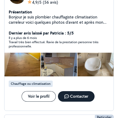
4,9/5
(56 avis)
Présentation
Bonjour je suis plombier chauffagiste climatisation
carreleur voici quelques photos d'avant et après mon
passage pour vous donner un petit aperçu de ce que je
peux réaliser chez vous je peux intervenir chez vous et
Dernier avis laissé par Patricia : 5/5
réaliser les changements que vous souhaitez que ça soit
Il y a plus de 6 mois
Travail très bien effectué. Ravie de la prestation personne très
en plomberie, faïence, carrelage ou même petit
professionnelle.
dépannage montage des meubles n'hésitez pas à faire
appel à moi je suis joignable par message je travaille à
montpellier et ses alentour
Chauffage ou climatisation
Voir le profil
Contacter
Particulier