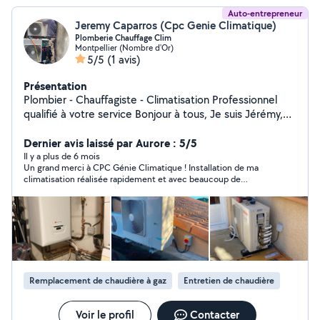
Auto-entrepreneur
Jeremy Caparros (Cpc Genie Climatique)
Plomberie Chauffage Clim
Montpellier (Nombre d'Or)
5/5
(1 avis)
Présentation
Plombier - Chauffagiste - Climatisation Professionnel
qualifié à votre service Bonjour à tous, Je suis Jérémy,
artisan expérimenté dans les domaines suivants :
Plomberie : Dépannage rapide (fuite, WC bouché,
Dernier avis laissé par Aurore : 5/5
robinetterie, etc.) Installation et rénovation de salle de
Il y a plus de 6 mois
Un grand merci à CPC Génie Climatique ! Installation de ma
bain / cuisine Remplacement de chauffe-eau Chauffage
climatisation réalisée rapidement et avec beaucoup de
: Entretien et réparation de chaudière gaz ou fioul Pose
professionnalisme. Très ponctuel, travail soigné et de bons
et remplacement de radiateurs Mise en service de
conseils pour l’utilisation et l’entretien. Personne de confiance,
chauffage central Climatisation : Installation de
je recommande vivement !
climatiseurs réversibles (pompe à chaleur air/air) Mise
en service et entretien Dépannage Travail propre,
soigné et dans les délais Intervention rapide sur
Montpellier, Herault et alentours Devis gratuit
Remplacement de chaudière à gaz
Entretien de chaudière
Assurance professionnelle N'hésitez pas à me contacter
pour toute demande ou conseil. Je suis réactif et à
l'écoute de vos besoins !
Voir le profil
Contacter