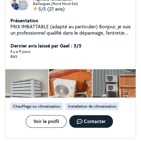
Baillargues (Nord Nord-Est)
5/5
(21 avis)
Présentation
PRIX IMBATTABLE (adapté au particulier) Bonjour, je suis
un professionnel qualifié dans le dépannage, l'entretien,
l'installation dans le domaine du froid
(frigoriste/climatisation). Je suis aussi expérimenté pour
Dernier avis laissé par Gael : 5/5
tout types de matériels électriques et électroniques.
Il y a 9 jours
RAS
Bon bricoleur.
Chauffage ou climatisation
Installation de climatisation
Voir le profil
Contacter