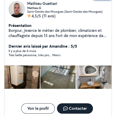
Mathieu Guettari
Mathieu.G
Saint-Geniès-des-Mourgues (Saint-Geniès-des-Mourgues)
4,5/5
(11 avis)
Présentation
Bonjour, j'exerce le métier de plombier, climaticien et
chauffagiste depuis 15 ans Fort de mon expérience dans
la rénovation autant que dans le neuf je suis prêt à vous
donner le meilleur de mes services afin de vous
Dernier avis laissé par Amandine : 5/5
satisfaire
Il y a plus de 6 mois
Très belle personne, très pro... Merci
Voir le profil
Contacter