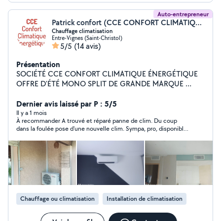
Auto-entrepreneur
Patrick confort (CCE CONFORT CLIMATIQUE ÉNERGÉTIQUE)
Chauffage climatisation
Entre-Vignes (Saint-Christol)
5/5
(14 avis)
Présentation
SOCIÉTÉ CCE CONFORT CLIMATIQUE ÉNERGÉTIQUE
OFFRE D'ÉTÉ MONO SPLIT DE GRANDE MARQUE
MITSUBISHI/FUJITSU/DAIKIN 1200 TTC
INSTALLATION COMPLÈTE JUSQU'À 3,5KW **Devis
Dernier avis laissé par P : 5/5
gratuit** Vous propose ses services. -Fourniture -
Il y a 1 mois
À recommander A trouvé et réparé panne de clim. Du coup
installation -Entretien -Dépannage -Diagnostic -Mise
dans la foulée pose d'une nouvelle clim. Sympa, pro, disponible,
en service -Contrôle d'étanchéité -tout système de
tarifs honnêtes..
climatisation/chauffage -MONO SPLIT -MULTI SPLIT -
GAINABLE -CASSETTE -CONSOLE -Démantèlement
et remplacement de climatisation existant -Recherche
de fuite -Recharge Gaz -Modification de système*
installation de grilles supplémentaires
/moteur/thermostat/ pompe de relevage etc... -
Chauffage ou climatisation
Installation de climatisation
Déplacement d'unité intérieure et extérieure Et bien
plus encore n'hésitez pas à me contacter pour plus