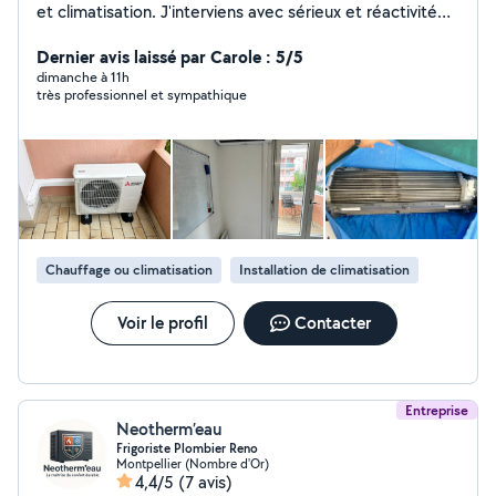
et climatisation. J'interviens avec sérieux et réactivité
pour l'installation, l'entretien et le dépannage de vos
équipements sanitaires, de chauffage et de
Dernier avis laissé par Carole : 5/5
climatisation. Ma priorité : vous garantir un travail de
dimanche à 11h
très professionnel et sympathique
qualité, des solutions durables et la satisfaction de mes
clients.
Chauffage ou climatisation
Installation de climatisation
Voir le profil
Contacter
Entreprise
Neotherm’eau
Frigoriste Plombier Reno
Montpellier (Nombre d'Or)
4,4/5
(7 avis)