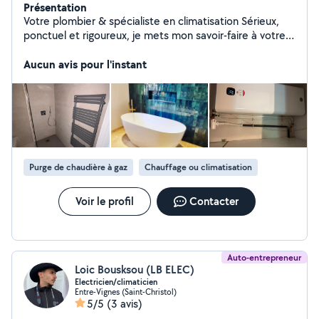
Présentation
Votre plombier & spécialiste en climatisation Sérieux,
ponctuel et rigoureux, je mets mon savoir-faire à votre
service pour tous vos travaux de plomberie et de
climatisation, en neuf comme en rénovation. Mon
Aucun avis pour l'instant
objectif est de vous proposer un travail soigné, des
conseils adaptés à vos besoins et des interventions
rapides, avec un véritable souci de la qualité et de la
satisfaction de mes clients. Un service fiable, des
prestations de qualité et un engagement : un travail
bien fait. N'hésitez pas à me contacter pour un devis
gratuit.
Purge de chaudière à gaz
Chauffage ou climatisation
Voir le profil
Contacter
Auto-entrepreneur
Loic Bousksou (LB ELEC)
Electricien/climaticien
Entre-Vignes (Saint-Christol)
5/5
(3 avis)