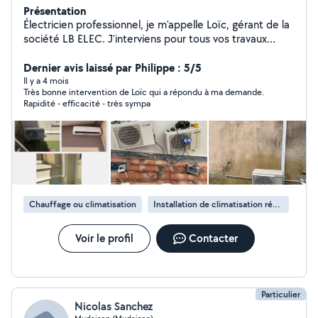
Présentation
Électricien professionnel, je m'appelle Loïc, gérant de la
société LB ELEC. J'interviens pour tous vos travaux
d'électricité générale, en neuf comme en rénovation. Je
propose également l'installation et la maintenance de
Dernier avis laissé par Philippe : 5/5
climatisation, de panneaux solaires, d'automatismes de
Il y a 4 mois
Très bonne intervention de Loïc qui a répondu à ma demande.
portail, ainsi que de systèmes d'alarme et de
Rapidité - efficacité - très sympa
vidéosurveillance. Sérieux, réactif et à l'écoute, je vous
accompagne avec des solutions fiables, adaptées à vos
besoins et conformes aux normes en vigueur. N'hésitez
pas à me contacter pour un devis ou un conseil
Chauffage ou climatisation
Installation de climatisation réversible
Voir le profil
Contacter
Particulier
Nicolas Sanchez