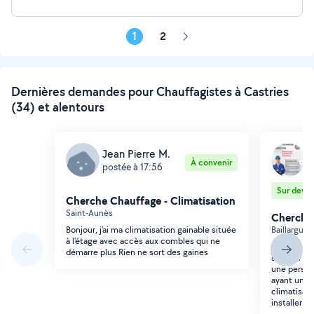
1
2
Page
suivante
Dernières demandes pour Chauffagistes à Castries
(34) et alentours
Jean Pierre M.
E
À convenir
postée à 17:56
p
Sur devis
Cherche Chauffage - Climatisation
Saint-Aunès
Cherche 
Bonjour, j'ai ma climatisation gainable située
Baillargue
à l'étage avec accès aux combles qui ne
Bonjour, je
démarre plus Rien ne sort des gaines
secteur de 
une person
ayant une 
climatisati
installer un