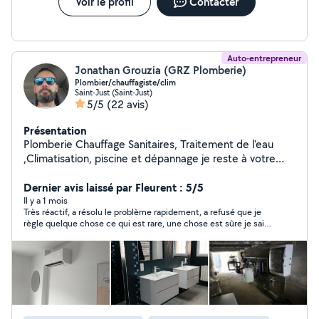
d'informations conseil ou autre.
Voir le profil
Contacter
Auto-entrepreneur
Jonathan Grouzia (GRZ Plomberie)
Plombier/chauffagiste/clim
Saint-Just (Saint-Just)
5/5
(22 avis)
Présentation
Plomberie Chauffage Sanitaires, Traitement de l'eau
,Climatisation, piscine et dépannage je reste à votre
disposition pour tout renseignement.
Dernier avis laissé par Fleurent : 5/5
Il y a 1 mois
Très réactif, a résolu le problème rapidement, a refusé que je
règle quelque chose ce qui est rare, une chose est sûre je sais
qui appeler si j'ai besoin. Merci