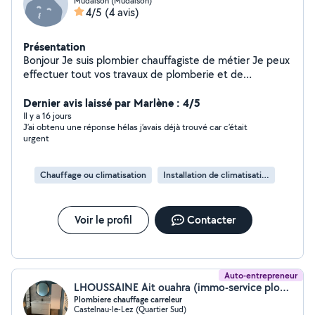
Mudaison (Mudaison)
4/5
(4 avis)
Présentation
Bonjour Je suis plombier chauffagiste de métier Je peux
effectuer tout vos travaux de plomberie et de
climatisation Et petits bricolage
Dernier avis laissé par Marlène : 4/5
Il y a 16 jours
J’ai obtenu une réponse hélas j’avais déjà trouvé car c’était
urgent
Chauffage ou climatisation
Installation de climatisation
Voir le profil
Contacter
Auto-entrepreneur
LHOUSSAINE Ait ouahra (immo-service plomberie)
Plombiere chauffage carreleur
Castelnau-le-Lez (Quartier Sud)