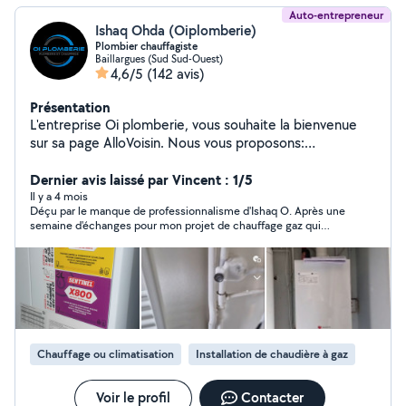
Auto-entrepreneur
Ishaq Ohda (Oiplomberie)
Plombier chauffagiste
Baillargues (Sud Sud-Ouest)
4,6/5
(142 avis)
Présentation
L'entreprise Oi plomberie, vous souhaite la bienvenue
sur sa page AlloVoisin. Nous vous proposons:
Installations sanitaires: -Pose de Wc suspendu, Grohe,
Geberit, Siamp, Altech. -Pose de receveurs de douche,
Dernier avis laissé par Vincent : 1/5
parois de douche, baignoire, balnéothérapie -
Il y a 4 mois
Déçu par le manque de professionnalisme d'Ishaq O. Après une
Préparation de cuisine, selon plan cuisiniste. -Rinçage et
semaine d'échanges pour mon projet de chauffage gaz qui
désinfection d'installations sanitaires conforme aux
serait potentiellement complété par une PAC, l'artisan
exigences NF EN 806-4*. Chauffage : - Installation de
m'annonce par un simple message, sans aucune explication,
radiateurs - installation de chaudière gaz -installation de
qu'il ne fera pas de devis, le tout accompagné d'emojis
moqueurs.
climatisation réversible Air/Air - installation de pompe à
chaleur air/eau - desembouage et diagnostic de panne
de chauffage/réparation. Cordialement
Chauffage ou climatisation
Installation de chaudière à gaz
Voir le profil
Contacter