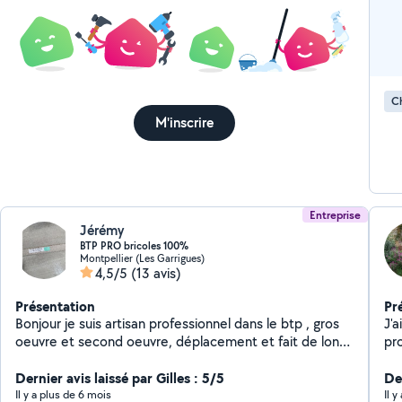
Ch
M'inscrire
Entreprise
Jérémy
BTP PRO bricoles 100%
Montpellier (Les Garrigues)
4,5/5
(13 avis)
Présentation
Pr
Bonjour je suis artisan professionnel dans le btp , gros
J'a
oeuvre et second oeuvre, déplacement et fait de long
pro
trajet déplacement, tout genre d'enduit est posé de
l'
revêtement intérieur,depuis 2008 beaucoup de
Dernier avis laissé par Gilles : 5/5
de
Der
compétences et de formation acquise certifie mes
Il y a plus de 6 mois
Il 