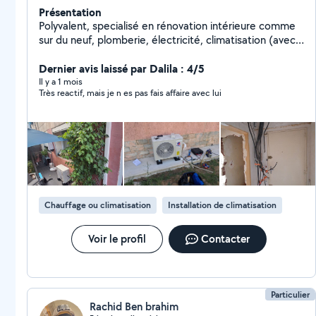
Présentation
Polyvalent, specialisé en rénovation intérieure comme
sur du neuf, plomberie, électricité, climatisation (avec
agrément), placoplatre, (carrelage, peinture...)
Montage dressing, cuisine, fenêtre, volets, portes,
Dernier avis laissé par Dalila : 4/5
meubles. Dépannage fibre optique.
Il y a 1 mois
Très reactif, mais je n es pas fais affaire avec lui
Chauffage ou climatisation
Installation de climatisation
Voir le profil
Contacter
Particulier
Rachid Ben brahim