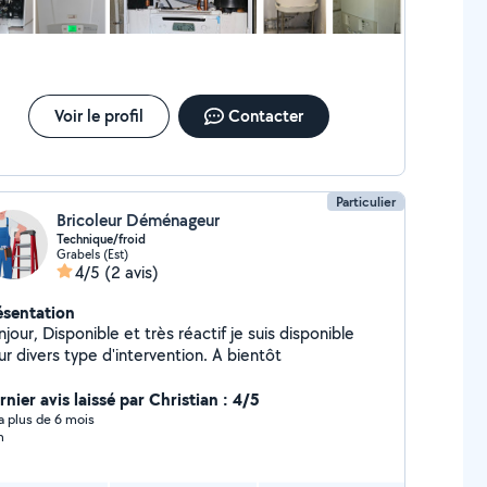
pond pas laisser un message au
06et20et90et10et25 et on vous rappel merci
Voir le profil
Contacter
Particulier
Bricoleur Déménageur
Technique/froid
Grabels (Est)
4/5
(2 avis)
ésentation
e et très réactif je suis disponible
pour divers type d'intervention. A bientôt
nier avis laissé par Christian : 4/5
y a plus de 6 mois
n