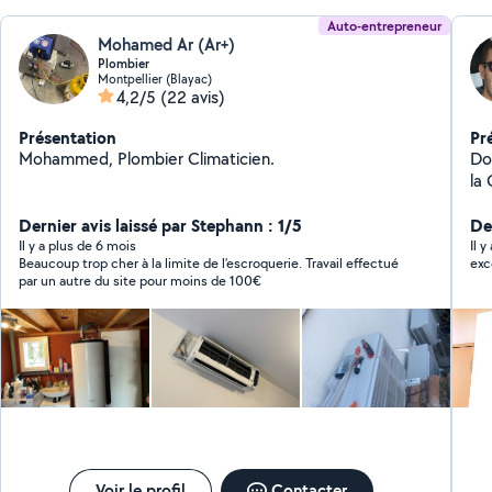
Auto-entrepreneur
Mohamed Ar (Ar+)
Plombier
Montpellier (Blayac)
4,2/5
(22 avis)
Présentation
Pr
Mohammed, Plombier Climaticien.
Do
la 
se
Dernier avis laissé par Stephann : 1/5
l'
De
cl
Il y a plus de 6 mois
Il 
Beaucoup trop cher à la limite de l’escroquerie. Travail effectué
exc
se
par un autre du site pour moins de 100€
San
bie
me
co
Voir le profil
Contacter