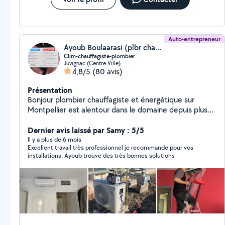
Auto-entrepreneur
Ayoub Boulaarasi (plbr chauffagiste 34)
Clim-chauffagiste-plombier
Juvignac (Centre Ville)
4,8/5
(80 avis)
Présentation
Bonjour plombier chauffagiste et énergétique sur
Montpellier est alentour dans le domaine depuis plus
de 6 ans je suis là pour répondre à vos problèmes et à
vos exigences disponibilité 24/7 j -installation -
Dernier avis laissé par Samy : 5/5
Dépannage -rénovation.
Il y a plus de 6 mois
Excellent travail très professionnel je recommande pour vos
installations. Ayoub trouve des très bonnes solutions