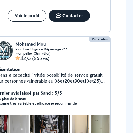
Voir le profil
Contacter
Particulier
Mohamed Mou
Plombier Urgence Dépannage 7/7
Montpellier (Saint-Eloi)
4,4/5
(26 avis)
ésentation
ans la capacité limitée possibilité de service gratuit
ur personnes vulnérable au 06et20et90et10et25)
lomberie Dépannage, installation thermique et
rniture et pose ballon d'eau chaude
rnier avis laissé par Sand : 5/5
ontage de meubles, Agencement cuisine, salle de
y a plus de 6 mois
sonne très agréable et efficace je recommande
,recherche de fuite
eau, prospection par caméra *Débouchage
 *Diagnostic électronique par valise pour
hicule vl *Pour une Urgence un rendez-vous =
ntactez-nous directement par téléphone si ça