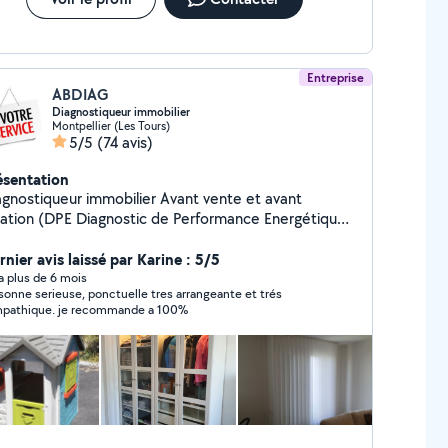
Entreprise
ABDIAG
Diagnostiqueur immobilier
Montpellier (Les Tours)
5/5
(74 avis)
ésentation
ostiqueur immobilier Avant vente et avant
cation (DPE Diagnostic de Performance Energétique,
ectricité, amiante, plomb, gaz, termite, ERP, Mesure
 Carrez et Loi Boutin) Disponible pour étudier vos
nier avis laissé par Karine : 5/5
férentes sollicitations! À très bientôt!
y a plus de 6 mois
sonne serieuse, ponctuelle tres arrangeante et trés
pathique. je recommande a 100%