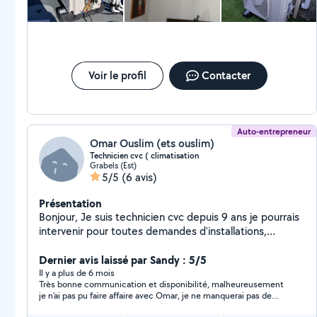
Voir le profil
Contacter
Auto-entrepreneur
Omar Ouslim (ets ouslim)
Technicien cvc ( climatisation
Grabels (Est)
5/5
(6 avis)
Présentation
Bonjour, Je suis technicien cvc depuis 9 ans je pourrais
intervenir pour toutes demandes d'installations,
dépannages et entretiens en climatisation, électricité
et plomberie. Je peux vous assister par téléphone en
Dernier avis laissé par Sandy : 5/5
cas de panne. Je suis sérieux, ponctuelle et à l'écoute.
Il y a plus de 6 mois
Très bonne communication et disponibilité, malheureusement
N'hésitez pas à faire appel à mes services
je n’ai pas pu faire affaire avec Omar, je ne manquerai pas de
vous rappeler si besoin ? au plaisir