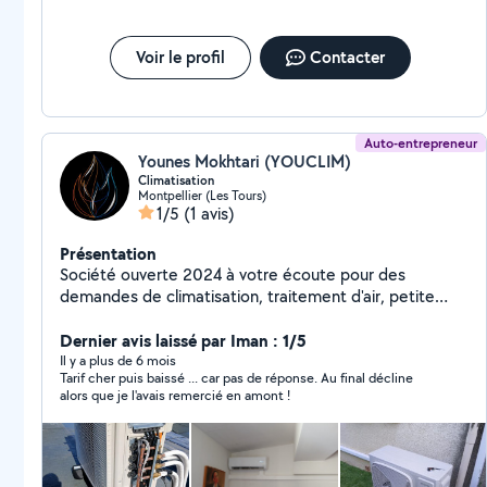
Voir le profil
Contacter
Auto-entrepreneur
Younes Mokhtari (YOUCLIM)
Climatisation
Montpellier (Les Tours)
1/5
(1 avis)
Présentation
Société ouverte 2024 à votre écoute pour des
demandes de climatisation, traitement d'air, petite
plomberie. Titulaire d'un bts dans le domaine,
j'interviens sur plusieurs type d'appareil. Sous-traitant
Dernier avis laissé par Iman : 1/5
de plusieurs société. Aller voir mon profil linkedin.
Il y a plus de 6 mois
Tarif cher puis baissé ... car pas de réponse. Au final décline
(Youclim)
alors que je l'avais remercié en amont !