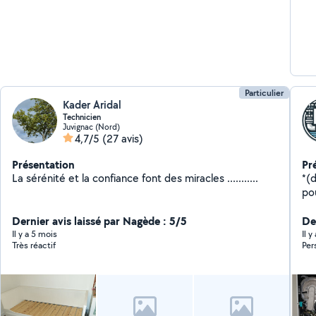
Particulier
Kader Aridal
Technicien
Juvignac (Nord)
4,7/5
(27 avis)
Présentation
Pr
La sérénité et la confiance font des miracles ...........
*(d
po
*P
Dernier avis laissé par Nagède : 5/5
sanitaire, *fou
De
*M
Il y a 5 mois
Il 
Très réactif
Per
bain *Recherche de fuite de Gaz
d'
Canalisation
vé
co