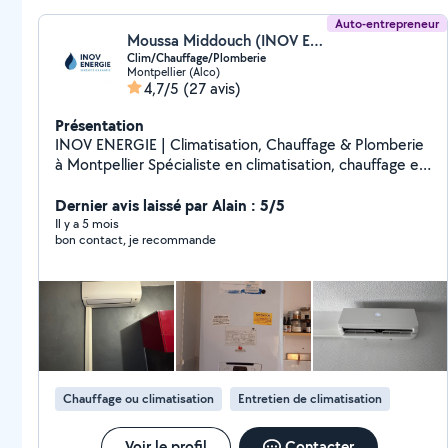
Auto-entrepreneur
Moussa Middouch (INOV ENERGIE)
Clim/Chauffage/Plomberie
Montpellier (Alco)
4,7/5
(27 avis)
Présentation
INOV ENERGIE | Climatisation, Chauffage & Plomberie
à Montpellier Spécialiste en climatisation, chauffage et
plomberie sur Montpellier et alentours. J'interviens
rapidement pour vos dépannages, installations et
Dernier avis laissé par Alain : 5/5
entretiens, toujours avec du matériel de qualité et un
Il y a 5 mois
bon contact, je recommande
travail soigné. Devis gratuit, explications claires, et
garantie sur chaque intervention. chauffage,
climatisation, entretien clim, chauffe-eau, installation
chaudière
Chauffage ou climatisation
Entretien de climatisation
Voir le profil
Contacter