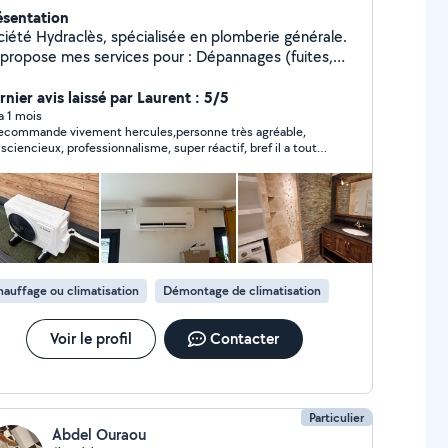
ésentation
ciété Hydraclès, spécialisée en plomberie générale.
ropose mes services pour : Dépannages (fuites,
ffe-eau) Installations sanitaires Rénovation de
ain Entretien et détartrage Pose de chauffe-
rnier avis laissé par Laurent : 5/5
 filtres anti-calcaire Travail soigné, rapide et
 a 1 mois
recommande vivement hercules,personne très agréable,
ofessionnel. Disponible en urgence ou sur rendez-
sciencieux, professionnalisme, super réactif, bref il a toute
us. N'hésitez pas à me contacter pour un devis
 qualités
gratuit ou un conseil ! À bientôt, Hercule Hydraclès
auffage ou climatisation
Démontage de climatisation
Voir le profil
Contacter
Particulier
Abdel Ouraou