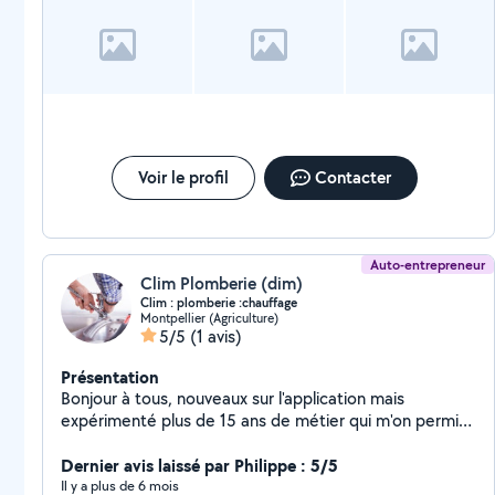
Voir le profil
Contacter
Auto-entrepreneur
Clim Plomberie (dim)
Clim : plomberie :chauffage
Montpellier (Agriculture)
5/5
(1 avis)
Présentation
Bonjour à tous, nouveaux sur l'application mais
expérimenté plus de 15 ans de métier qui m'on permis
de me Spécialisé en tant que plombier et climatiseur
compétent, fiable et réactif. -Pose de cumulus -Pose
Dernier avis laissé par Philippe : 5/5
de climatiseurs réversibles -Sanitaires -Plomberie Mes
Il y a plus de 6 mois