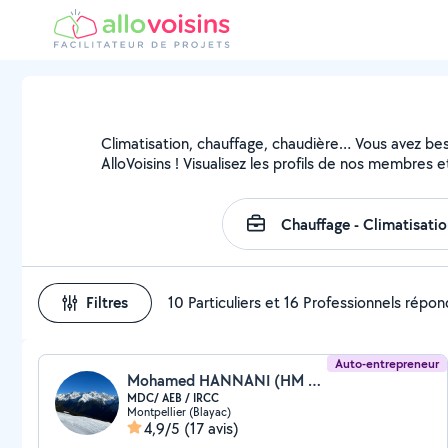
Climatisation, chauffage, chaudière… Vous avez beso
AlloVoisins ! Visualisez les profils de nos membres e
Filtres
10 Particuliers et 16 Professionnels répo
Auto-entrepreneur
Mohamed HANNANI (HM SSC)
MDC/ AEB / IRCC
Montpellier (Blayac)
4,9/5
(17 avis)