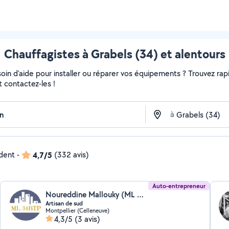
Chauffagistes à Grabels (34) et alentours
in d'aide pour installer ou réparer vos équipements ? Trouvez rapi
t contactez-les !
à
ndent
-
4,7/5
(332 avis)
Auto-entrepreneur
Noureddine Mallouky (ML 34BTP)
Artisan de sud
Montpellier (Celleneuve)
4,3/5
(3 avis)