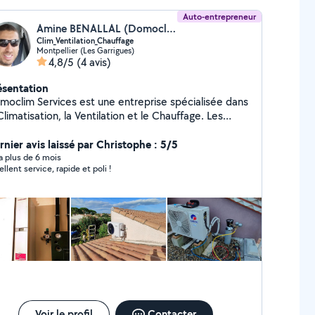
Auto-entrepreneur
Amine BENALLAL (Domoclim-services)
Clim_Ventilation_Chauffage
Montpellier (Les Garrigues)
4,8/5
(4 avis)
ésentation
moclim Services est une entreprise spécialisée dans
Climatisation, la Ventilation et le Chauffage. Les
rvices que nous vous proposons sont le conseils,
installation et la maintenance d'équipements du génie
rnier avis laissé par Christophe : 5/5
imatique. (Pompe à chaleur, VMC, Chaudière). Vous
y a plus de 6 mois
ellent service, rapide et poli !
rez accompagné de la conception à la réalisation.
s oublier le diagnostic et la recherche de panne. Et
n sûr, la réparation de vos installations. Ceci, afin de
ner à bien tous vos projets et de garantir votre
nfort.
Voir le profil
Contacter