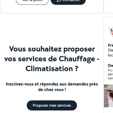
Pr
Vous souhaitez proposer
Diagn
lo
vos services de Chauffage -
El
Loi
Der
Climatisation ?
dif
Il 
per
sym
Inscrivez-vous et répondez aux demandes près
de chez vous !
Proposer mes services