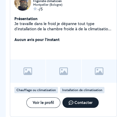
Frigoriste climaticien
Montpellier (Bologne)
-/5
Présentation
Je travaille dans le froid je dépanne tout type
d'installation de la chambre froide à de la climatisation ,
entretient installation , dépannage hesitez pas à me
contacter .
Aucun avis pour l'instant
Chauffage ou climatisation
Installation de climatisation
Voir le profil
Contacter