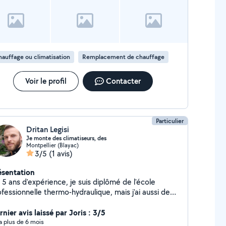
auffage ou climatisation
Remplacement de chauffage
Voir le profil
Contacter
Particulier
Dritan Legisi
Je monte des climatiseurs, des
Montpellier (Blayac)
3/5
(1 avis)
ésentation
i 5 ans d'expérience, je suis diplômé de l'école
fessionnelle thermo-hydraulique, mais j'ai aussi de
expérience dans le meuble, nous réalisons tous types
 montage et de cuisines .
nier avis laissé par Joris : 3/5
y a plus de 6 mois