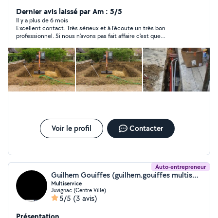
tranchée - nettoyage terrain - plantation d'arbres -
déracinement souche - livraison terre - pose V.R.D -
Dernier avis laissé par Am : 5/5
enrochement - terrain pétanque N'hésitez pas à poser
Il y a plus de 6 mois
Excellent contact. Très sérieux et à l'écoute un très bon
vos questions et demander votre devis gratuitement.
professionnel. Si nous n'avons pas fait affaire c'est que
finalement notre projet est trop ambitieux, nous devons y
réfléchir plus posément.
Voir le profil
Contacter
Auto-entrepreneur
Guilhem Gouiffes (guilhem.gouiffes multiservice)
Multiservice
Juvignac (Centre Ville)
5/5
(3 avis)
Présentation