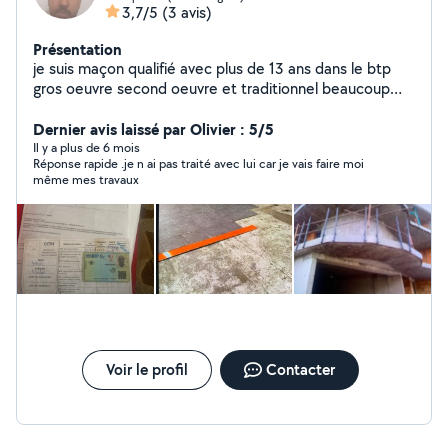
3,7/5
(3 avis)
Présentation
je suis maçon qualifié avec plus de 13 ans dans le btp
gros oeuvre second oeuvre et traditionnel beaucoup
d'expérience et beaucoup de compétences dans le
bricolage travail propre ponctuel et finition excellente
Dernier avis laissé par Olivier : 5/5
(montage de mur parpaing, brique ,façade .........tout
Il y a plus de 6 mois
Réponse rapide .je n ai pas traité avec lui car je vais faire moi
matériel de fabrication et en ma possession )document
même mes travaux
certifié : bulletin de salaire , formation ,carte btp.
satisfaire le client est faire un travail propre je suis
ponctuel j'aime être a l'écoute du client même si ce
n'est pas son métier . Disponible 24sur 24 les prix sont
très raisonnable chaque travail mérite son salaire
respecter le client.
Voir le profil
Contacter