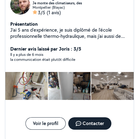
Je monte des climatiseurs, des
Montpellier (Blayac)
3/5
(1 avis)
Présentation
J'ai 5 ans d'expérience, je suis diplômé de l'école
professionnelle thermo-hydraulique, mais j'ai aussi de
l'expérience dans le meuble, nous réalisons tous types
de montage et de cuisines .
Dernier avis laissé par Joris : 3/5
Il y a plus de 6 mois
la communication était plutôt difficile
Voir le profil
Contacter