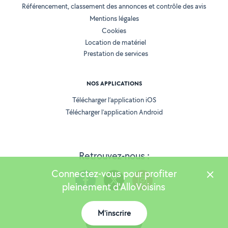
Référencement, classement des annonces et contrôle des avis
Mentions légales
Cookies
Location de matériel
Prestation de services
NOS APPLICATIONS
Télécharger l’application iOS
Télécharger l’application Android
Retrouvez-nous :
Connectez-vous pour profiter
pleinement d'AlloVoisins
M'inscrire
Version 25.5.3
Carte