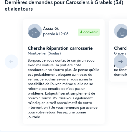
Dernières demandes pour Carossiers à Grabels (34)
et alentours
Assia G.
J
À convenir
postée à 12:06
p
Cherche Réparation carrosserie
Cherche 
Montpellier (Soulas)
Grabels (Vi
Bonjour, Je vous contacte car j'ai un souci
Bonjour, Qu
avec ma voiture : la portière côté
passager de
conducteur ne s'ouvre plus. Je pense qu'elle
ne fonction
est probablement bloquée au niveau du
domicile. 
verrou. Je voulais savoir si vous auriez la
possibilité de l'ouvrir, même si elle ne se
referme pas ensuite ce n'est pas un
problème. L'objectif serait simplement de
pouvoir l'ouvrir. Pourriez-vous également
m'indiquer le tarif approximatif de cette
intervention ? Je vous remercie par avance
pour votre retour. Passez une bonne
journée.