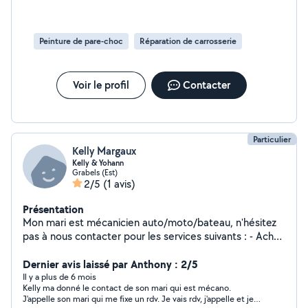
Peinture de pare-choc
Réparation de carrosserie
Voir le profil
Contacter
Particulier
Kelly Margaux
Kelly & Yohann
Grabels (Est)
2/5
(1 avis)
Présentation
Mon mari est mécanicien auto/moto/bateau, n'hésitez
pas à nous contacter pour les services suivants : - Achat
et vente de véhicules - Diagnostic auto - Dépannage -
Entretien - Réparation - Recharge de climatisation -
Dernier avis laissé par Anthony : 2/5
dépannage possible tous départements Je suis
Il y a plus de 6 mois
Kelly ma donné le contact de son mari qui est mécano.
diplômée d'un Master dans le commerce international
J'appelle son mari qui me fixe un rdv. Je vais rdv, j'appelle et je
et du BAFA, je propose différents services : - Aide aux