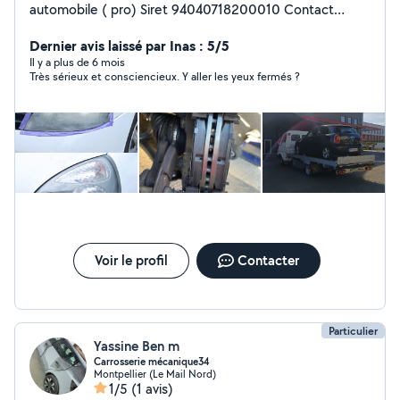
automobile ( pro) Siret 94040718200010 Contact
uniquement au tel 7.69.05 75.38 Distribution Frein .
Régénération de filtre a particule ( F.A.P. ) Rénovation
Dernier avis laissé par Inas : 5/5
de phares . Recharge climatisation . Diagnostic auto
Il y a plus de 6 mois
Très sérieux et consciencieux. Y aller les yeux fermés ?
avec valise professionnelle. Service à domicile sur
Montpellier et alentours. Contact uniquement au
:7.69.05.75.38
Voir le profil
Contacter
Particulier
Yassine Ben m
Carrosserie mécanique34
Montpellier (Le Mail Nord)
1/5
(1 avis)