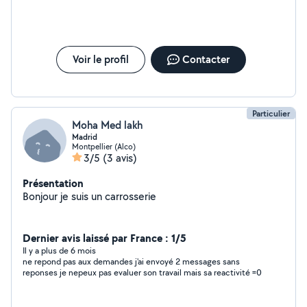
tombe sur le répondeur. J'envoie un sms et me répond peu de
devoirs - Aide à la personne - Garde d'enfants
temps après en me disant qu'il a du retard que je dois patienter
(animatrice diplômée) - Garde d'animaux - Livraison de
10mn. Je lui dit ok pas de soucis, 20 mn, 30mn après toujours
personne.. J'appelle à nouveau et je tombe sur le répondeur.
courses - Aide administrative - Divers services
Pas de message rien. Pas cool en sachant que je suis arrivé en
personnalisés À bientôt !
retard pour récupérer mon petit
Voir le profil
Contacter
Particulier
Moha Med lakh
Madrid
Montpellier (Alco)
3/5
(3 avis)
Présentation
Bonjour je suis un carrosserie
Dernier avis laissé par France : 1/5
Il y a plus de 6 mois
ne repond pas aux demandes j'ai envoyé 2 messages sans
reponses je nepeux pas evaluer son travail mais sa reactivité =0