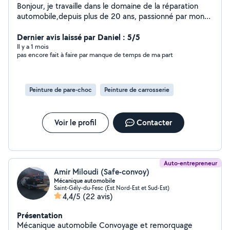
Bonjour, je travaille dans le domaine de la réparation
automobile,depuis plus de 20 ans, passionné par mon
métier,je propose mes services pour la
mécanique,électronique, diagnostic, carrosserie,et
Dernier avis laissé par Daniel : 5/5
accompagnement pour l'achat d'un véhicule d'occasion.
Il y a 1 mois
pas encore fait à faire par manque de temps de ma part
Peinture de pare-choc
Peinture de carrosserie
Voir le profil
Contacter
Auto-entrepreneur
Amir Miloudi (Safe-convoy)
Mécanique automobile
Saint-Gély-du-Fesc (Est Nord-Est et Sud-Est)
4,4/5
(22 avis)
Présentation
Mécanique automobile Convoyage et remorquage