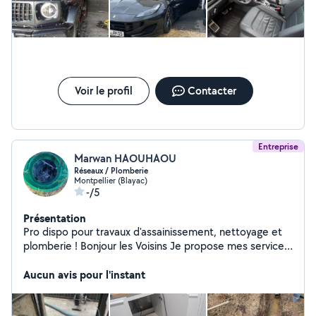
Voir le profil
Contacter
Entreprise
Marwan HAOUHAOU
Réseaux / Plomberie
Montpellier (Blayac)
-/5
Présentation
Pro dispo pour travaux d'assainissement, nettoyage et
plomberie ! Bonjour les Voisins Je propose mes services
pour : ️ Travaux de plomberie (fuites, remplacement,
installation, chauffe-eau) Nettoyage (appart, maison,
Aucun avis pour l'instant
vitres, fin de chantier, locaux) Assainissement
(débouchage, curage, entretien de fosses, inspection