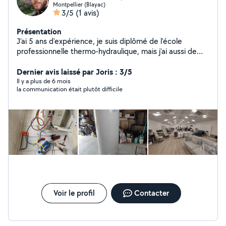
Montpellier (Blayac)
3/5
(1 avis)
Présentation
J'ai 5 ans d'expérience, je suis diplômé de l'école
professionnelle thermo-hydraulique, mais j'ai aussi de
l'expérience dans le meuble, nous réalisons tous types
de montage et de cuisines .
Dernier avis laissé par Joris : 3/5
Il y a plus de 6 mois
la communication était plutôt difficile
Voir le profil
Contacter