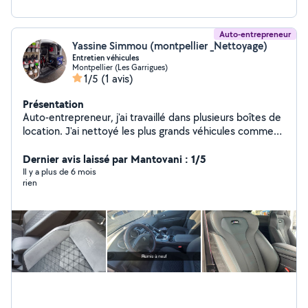
Auto-entrepreneur
Yassine Simmou (montpellier _Nettoyage)
Entretien véhicules
Montpellier (Les Garrigues)
1/5
(1 avis)
Présentation
Auto-entrepreneur, j'ai travaillé dans plusieurs boîtes de
location. J'ai nettoyé les plus grands véhicules comme
Bentley BMW Classe G. J'ai des produits performants et
de grosse qualité pour un nettoyage parfait. Tentez
Dernier avis laissé par Mantovani : 1/5
votre chance et contactez-moi
Il y a plus de 6 mois
rien