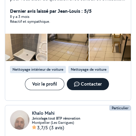
Lavage auto (intérieur / extérieur) Ramassage des
encombrants Aide au déménagement Divers services
Dernier avis laissé par Jean-Louis : 5/5
selon vos besoins Je suis disponible, ponctuel et motivé
Il y a 3 mois
Réactif et sympathique.
pour vous rendre service au mieux. N'hésitez pas à me
contacter pour plus d'informations ou pour un devis. À
bientôt ! Reda
Nettoyage intérieur de voiture
Nettoyage de voiture
Voir le profil
Contacter
Particulier
Khalo Mahi
,bricolage.tout BTP rénovation
Montpellier (Les Garrigues)
3,7/5
(3 avis)