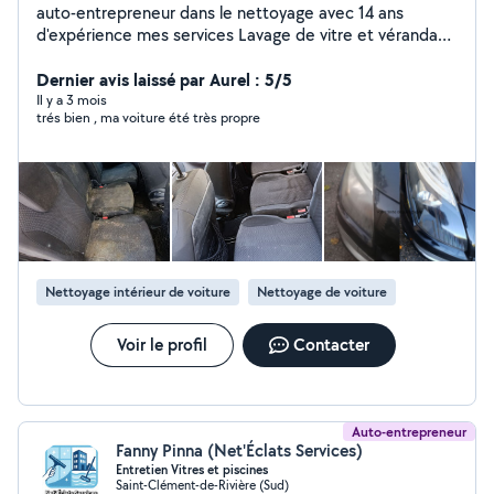
auto-entrepreneur dans le nettoyage avec 14 ans
d'expérience mes services Lavage de vitre et véranda
Nettoyage bureau et appartement Nettoyage fin de
chantier Nettoyage après déménagement Shampoing
Dernier avis laissé par Aurel : 5/5
moquette Auto Nettoyage intérieur aspiration
Il y a 3 mois
trés bien , ma voiture été très propre
Nettoyage siège tapis Rénovation des phares Bricolage
Montage de meuble Peinture petits travaux Jardinage
Débroussaillage Paillage Nettoyage Disponible sur
Montpellier et ses alentours
Nettoyage intérieur de voiture
Nettoyage de voiture
Voir le profil
Contacter
Auto-entrepreneur
Fanny Pinna (Net'Éclats Services)
Entretien Vitres et piscines
Saint-Clément-de-Rivière (Sud)