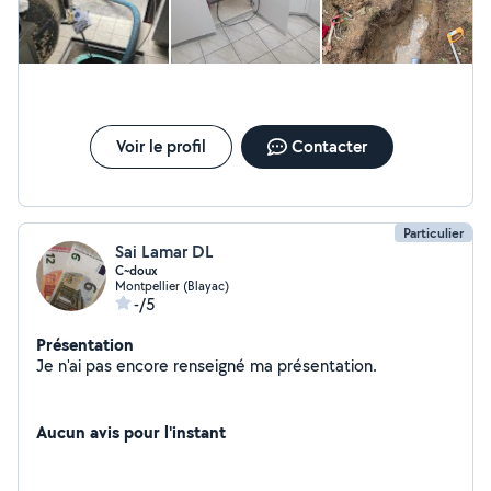
caméra) Et autres petits travaux ou services selon vos
besoins ! Sérieux, rapide et pro Déplacement possible
dans toute la région Devis gratuit Travail soigné
N'hésitez pas à me contacter pour plus d'infos ou un
coup de main À bientôt les voisins !
Voir le profil
Contacter
Particulier
Sai Lamar DL
C~doux
Montpellier (Blayac)
-/5
Présentation
Je n'ai pas encore renseigné ma présentation.
Aucun avis pour l'instant