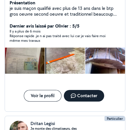
Présentation
je suis maçon qualifié avec plus de 13 ans dans le btp
gros oeuvre second oeuvre et traditionnel beaucoup
d'expérience et beaucoup de compétences dans le
bricolage travail propre ponctuel et finition excellente
Dernier avis laissé par Olivier : 5/5
(montage de mur parpaing, brique ,façade .........tout
Il y a plus de 6 mois
Réponse rapide .je n ai pas traité avec lui car je vais faire moi
matériel de fabrication et en ma possession )document
même mes travaux
certifié : bulletin de salaire , formation ,carte btp.
satisfaire le client est faire un travail propre je suis
ponctuel j'aime être a l'écoute du client même si ce
n'est pas son métier . Disponible 24sur 24 les prix sont
très raisonnable chaque travail mérite son salaire
respecter le client.
Voir le profil
Contacter
Particulier
Dritan Legisi
Je monte des climatiseurs, des