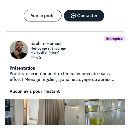
Voir le profil
Contacter
Entreprise
Ibrahim Hamad
Nettoyage et Bricolage
Montpellier (Pilory)
-/5
Présentation
Profitez d'un intérieur et extérieur impeccable sans
effort ! Ménage régulier, grand nettoyage ou après-
déménagement . Un professionnel qui vous offre ses
services de qualité avec des engagements de sécurité
Aucun avis pour l'instant
et confiance, j'utilise des produits Écologiques pour
préserver notre environnement et notre planète. Votre
satisfaction garantie. J'offre aussi mes sévices des
petits bricolage comme peinture jardinage décoration ,
montage de meuble.. Nettoyage voitures canapé
moquette et autres N'hésitez pas à me contacter