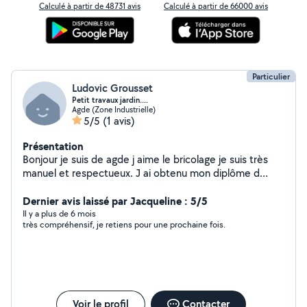
Calculé à partir de 48731 avis
Calculé à partir de 66000 avis
Particulier
Ludovic Grousset
Petit travaux jardin....
Agde (Zone Industrielle)
5/5
(1 avis)
Présentation
Bonjour je suis de agde j aime le bricolage je suis très
manuel et respectueux. J ai obtenu mon diplôme d
agent de maintenance des bâtiments depuis un an. Si je
peux vous aidez c est avec plaisir.
Dernier avis laissé par Jacqueline : 5/5
Il y a plus de 6 mois
très compréhensif, je retiens pour une prochaine fois.
Voir le profil
Contacter