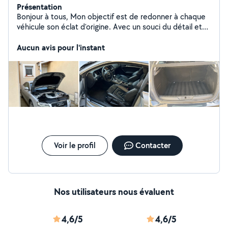
Présentation
Bonjour à tous, Mon objectif est de redonner à chaque
véhicule son éclat d'origine. Avec un souci du détail et
un engagement envers la satisfaction client, je me lance
dans cette aventure pour offrir un service de qualité.
Aucun avis pour l'instant
Hâte de faire briller vos voitures ! Merci ! Et à bientôt.
Voir le profil
Contacter
Nos utilisateurs nous évaluent
4,6/5
4,6/5