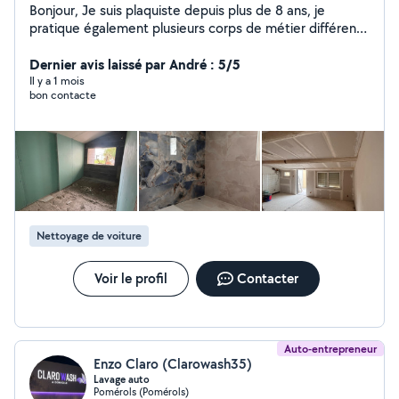
Bonjour, Je suis plaquiste depuis plus de 8 ans, je
pratique également plusieurs corps de métier différents
dans le secteur du batiment, à savoir que mon quotidien
est basé sur la rénovation complète de résidence
Dernier avis laissé par André : 5/5
principale et/ou secondaire. Je reste à votre disposition
Il y a 1 mois
bon contacte
si vous souhaitez plus d'informations sur mes services
proposés.
Nettoyage de voiture
Voir le profil
Contacter
Auto-entrepreneur
Enzo Claro (Clarowash35)
Lavage auto
Pomérols (Pomérols)