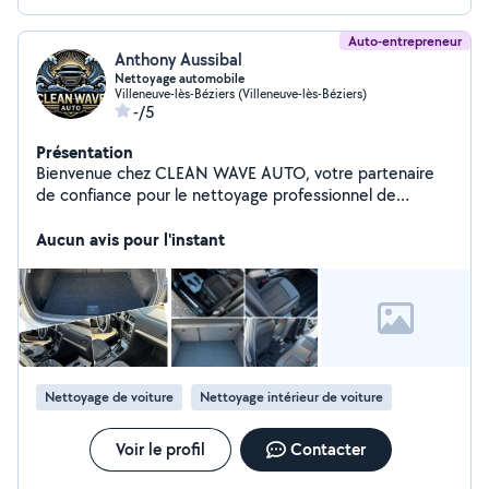
Auto-entrepreneur
Anthony Aussibal
Nettoyage automobile
Villeneuve-lès-Béziers (Villeneuve-lès-Béziers)
-/5
Présentation
Bienvenue chez CLEAN WAVE AUTO, votre partenaire
de confiance pour le nettoyage professionnel de
véhicules à Béziers et aux alentours. Nos prestations à
domicile vous offrent la commodité ultime pour
Aucun avis pour l'instant
l'entretien de votre voiture. Nous proposons une
gamme complète de services de nettoyage intérieur.
Nettoyage de voiture
Nettoyage intérieur de voiture
Voir le profil
Contacter