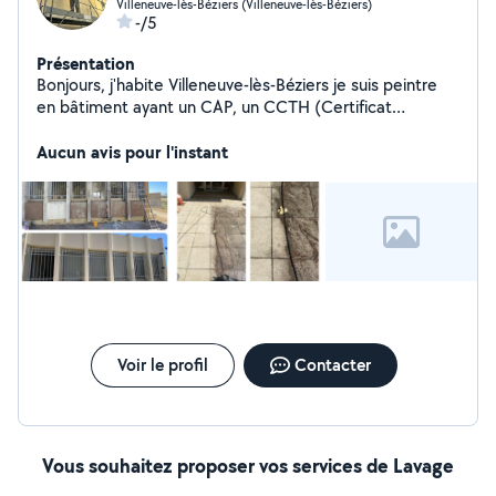
Villeneuve-lès-Béziers (Villeneuve-lès-Béziers)
-/5
Présentation
Bonjours, j'habite Villeneuve-lès-Béziers je suis peintre
en bâtiment ayant un CAP, un CCTH (Certificat
Compétence de travail en hauteur) je suis habilité
monteur/démonteur échafaudage de pied et roulant et
Aucun avis pour l'instant
pouvant monter sur échafaudage roulant réalise tout
types de travaux de peinture Intérieur/Extérieure
rénovation et/ou neuf pour tout types de travail veuillez
me contacter cordialement merci.
Voir le profil
Contacter
Vous souhaitez proposer vos services de Lavage