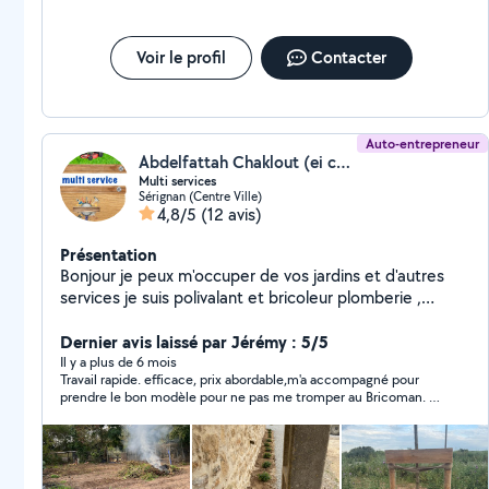
Voir le profil
Contacter
Auto-entrepreneur
Abdelfattah Chaklout (ei chaklout abdelfattah)
Multi services
Sérignan (Centre Ville)
4,8/5
(12 avis)
Présentation
Bonjour je peux m'occuper de vos jardins et d'autres
services je suis polivalant et bricoleur plomberie ,
Carellage , électricité, nettoyages,
Dernier avis laissé par Jérémy : 5/5
Il y a plus de 6 mois
Travail rapide. efficace, prix abordable,m'a accompagné pour
prendre le bon modèle pour ne pas me tromper au Bricoman. Et
en plus très gentil ce qui ne gâche rien !