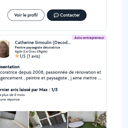
Voir le profil
Contacter
Auto-entrepreneur
Catherine Simoulin (Decodream)
Peintre paysagiste décoratrice
Agde (Le Grau d'Agde)
1/5
(1 avis)
ésentation
coratrice depuis 2008, passionnée de rénovation et
encement , peintre et paysagiste , j aime mettre à
fit mon expérience et mon goût du travail bien fait à
position . Je suis à votre disposition pour des
rnier avis laissé par Max : 1/5
nages , le nettoyage désherbage d extérieur ,
y a plus de 6 mois
une réponse
tation décoration est toujours offerte