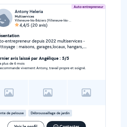
Auto-entrepreneur
Antony Heleria
Multiservices
Villeneuve-lès-Béziers (Villeneuve-lès-Béziers)
4,4/5
(20 avis)
ésentation
to-entrepreneur depuis 2022 multiservices -
: maisons, garages,locaux, hangars,
rrasses, piscines, évacuation de gravats, nettoyage
e chantiers, véhicules... - Peintre : Intérieur,
rnier avis laissé par Angélique : 5/5
rieur, dégâts des eaux, fer, bois... - Jardinier :
y a plus de 6 mois
recommande vivement Antony, travail propre et soigné.
te, débroussaillage, abattage d'arbres, plantations,
es...
nte de pelouse
Débroussaillage de jardin
Voir le profil
Contacter