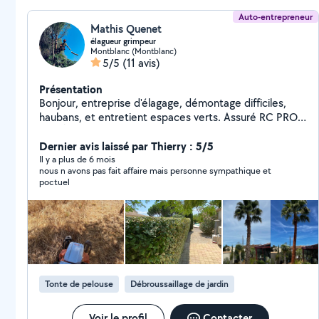
Auto-entrepreneur
Mathis Quenet
élagueur grimpeur
Montblanc (Montblanc)
5/5
(11 avis)
Présentation
Bonjour, entreprise d'élagage, démontage difficiles,
haubans, et entretient espaces verts. Assuré RC PRO
DÉGÂTS MATÉRIELS ET CORPOREL Diplômé d'état!
Passionné plante et faune, je serai ravi d'entretenir vos
Dernier avis laissé par Thierry : 5/5
arbres ou palmiers, ainsi que vous conseiller pour le
Il y a plus de 6 mois
nous n avons pas fait affaire mais personne sympathique et
bien de votre patrimoine arboré. Site web: mat Elagage
poctuel
( Montblanc ) Contact sur le site, parfois beug sur
allovoisin je ne peux pas répondre aux demande
privées...
Tonte de pelouse
Débroussaillage de jardin
Voir le profil
Contacter