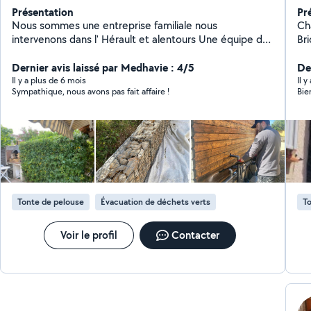
Présentation
Pr
Nous sommes une entreprise familiale nous
Ch
intervenons dans l' Hérault et alentours Une équipe de
Br
3 personnes Intervention dans toutes situations et tout
to
Dernier avis laissé par Medhavie : 4/5
lieux Avec toujours le sourire
et
De
ave
Il y a plus de 6 mois
Il y
Sympathique, nous avons pas fait affaire !
Bie
J'a
Tonte de pelouse
Évacuation de déchets verts
To
Voir le profil
Contacter