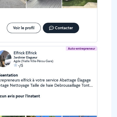
Voir le profil
Contacter
Auto-entrepreneur
Elfrick Elfrick
Jardinier Elagueur
Agde (Vielle Ville-Pérou-Gare)
-/5
ésentation
epreneurs elfrick à votre service Abattage Élagage
Taille de haie Debrousaillage Tonte
 Évacuation des végétaux & tronc
onjours, je propose mes service en t'en
cun avis pour l'instant
 professionnel travaille soigner et délicat devis et
acement gratuit joignable 7/7j Paiement possible :
eck espèce virement