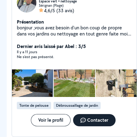
Espace vert + nettoyage
Sérignan (Plage)
4,6/5
(33 avis)
Présentation
bonjour ,vous avez besoin d'un bon coup de propre
dans vos jardins ou nettoyage en tout genre faite moi
signe je serai ravi de m'en occuper
Dernier avis laissé par Abel : 3/5
Il y a 11 jours
Ne s’est pas présenté.
Tonte de pelouse
Débroussaillage de jardin
Voir le profil
Contacter