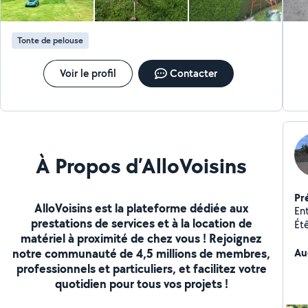
Tonte de pelouse
Voir le profil
Contacter
À Propos d’AlloVoisins
Pr
AlloVoisins est la plateforme dédiée aux
Entr
prestations de services et à la location de
Étêtage Nettoyage 
matériel à proximité de chez vous ! Rejoignez
de pelouse
notre communauté de 4,5 millions de membres,
Plantations B
Au
que
professionnels et particuliers, et facilitez votre
dépl
quotidien pour tous vos projets !
Ch