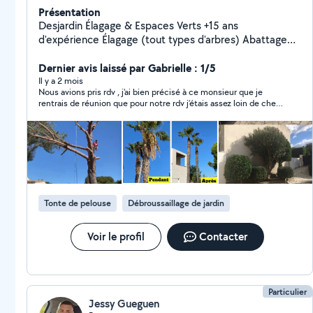
Présentation
Desjardin Élagage & Espaces Verts +15 ans
d'expérience Élagage (tout types d'arbres) Abattage
(tout types d'arbres) Débroussaillage & défrichage
Taille : haies, arbustes, arbres Entretien & remise en
Dernier avis laissé par Gabrielle : 1/5
état Traitements des arbres Création de jardins Pose
Il y a 2 mois
Nous avions pris rdv , j'ai bien précisé à ce monsieur que je
de clôtures Nettoyage haute pression Camion benne
rentrais de réunion que pour notre rdv j’étais assez loin de chez
& nacelle Évacuation des déchets verts ️ RC Pro Devis
moi ce jour là .. il n'est pas venu , ne s'est pas excusé , et
gratuit
j'attends toujours son appel .. heureusement que des
professionnels sérieux existent , j'en ai trouvé .
Tonte de pelouse
Débroussaillage de jardin
Voir le profil
Contacter
Particulier
Jessy Gueguen