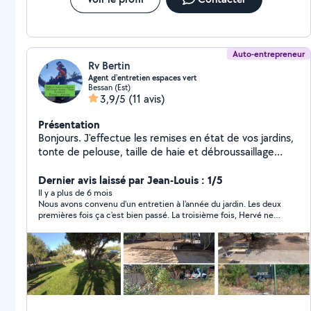
Auto-entrepreneur
Rv Bertin
Agent d'entretien espaces vert
Bessan (Est)
3,9/5
(11 avis)
Présentation
Bonjours. J'effectue les remises en état de vos jardins,
tonte de pelouse, taille de haie et débroussaillage
ect....
Dernier avis laissé par Jean-Louis : 1/5
Il y a plus de 6 mois
Nous avons convenu d'un entretien à l'année du jardin. Les deux
premières fois ça c'est bien passé. La troisième fois, Hervé ne
répond plus à mes demandes de travaux par téléphone, sms ou
répondeur. Ce n'est pas correct, personne peu fiable !