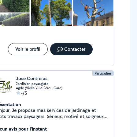
Voir le profil
Contacter
Particulier
Jose Contreras
Jardinier, paysagiste
Agde (Vielle Ville-Pérou-Gare)
-/5
ésentation
ose mes services de jardinage et
tits travaux paysagers. Sérieux, motivé et soigneux,
ux vous aider pour : * tonte de pelouse *
roussaillage * taille de haies et arbustes *
cun avis pour l'instant
sherbage * nettoyage et entretien de jardin *