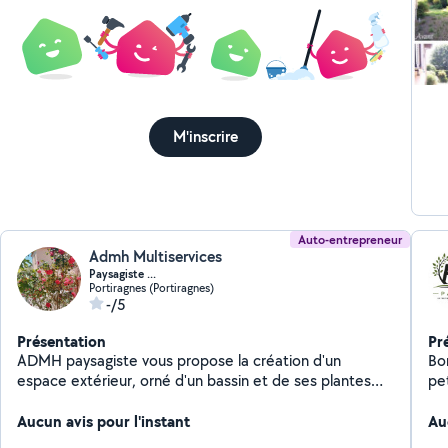
M'inscrire
Auto-entrepreneur
Admh Multiservices
Paysagiste ...
Portiragnes (Portiragnes)
-/5
Présentation
Pr
ADMH paysagiste vous propose la création d'un
Bonjour, Je prop
espace extérieur, orné d'un bassin et de ses plantes
pe
aquatiques ou artificielles, mis en terre de fleurs
je pe
pollenisatrices et de jeune arbres. Sans oublier
Aucun avis pour l'instant
déb
Au
l'entretien a l'année de vos jardins : taille de haies,
dé