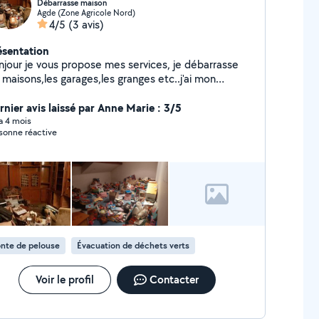
Débarrasse maison
Agde (Zone Agricole Nord)
4/5
(3 avis)
ésentation
njour je vous propose mes services, je débarrasse
 maisons,les garages,les granges etc..j'ai mon
mion,mes hangars pour stocker,je rend les maisons
kel jusqu'àu coup de balai a la fin ..me contacter
rnier avis laissé par Anne Marie : 3/5
ur plus de renseignements
 a 4 mois
sonne réactive
nte de pelouse
Évacuation de déchets verts
Voir le profil
Contacter