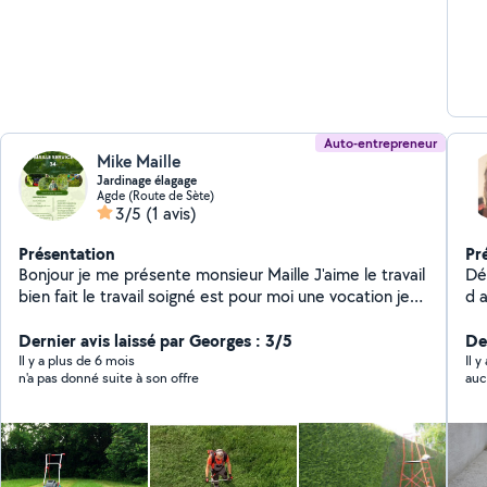
Auto-entrepreneur
Mike Maille
Jardinage élagage
Agde (Route de Sète)
3/5
(1 avis)
Présentation
Pr
Bonjour je me présente monsieur Maille J'aime le travail
Dé
bien fait le travail soigné est pour moi une vocation je
d ag
suis ponctuel et dynamique le travail ne me fait pas
pro
peur mettez-moi à l'épreuve vous ne serez pas déçu.
Dernier avis laissé par Georges : 3/5
votre dis
De
Prestation Tonte Débroussaillage Taille haie Abattage
mé
Il y a plus de 6 mois
Il 
n'a pas donné suite à son offre
auc
de haie Nettoyage haute pression ext
peinture. La pres
!