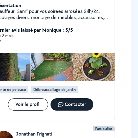
ésentation
auffeur "Sam" pour vos soirées arrosées 24h/24.
icolages divers, montage de meubles, accessoires,
nte, debroussaillage, pose terrasses, débarras divers,
 bien d'autres demandes. Dites moi ce dont vous
rnier avis laissé par Monique : 5/5
z besoin et je vous dirai si c'est possible pour moi.
 a 2 mois
n
i aussi le permis super lourd si besoin
nte de pelouse
Débroussaillage de jardin
Voir le profil
Contacter
Particulier
Jonathan Frignati