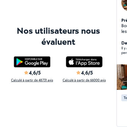
Pr
Bo
Nos utilisateurs nous
les
ca
évaluent
nic
De
po
Il y
per
4,6/5
4,6/5
Calculé à partir de 48731 avis
Calculé à partir de 66000 avis
To