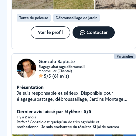
Tonte de pelouse
Débroussaillage de jardin
Voir le profil
Contacter
Particulier
Gonzalo Baptiste
Élagage abattage débroussaill
Montpellier (Chaptal)
5/5
(61 avis)
Présentation
Je suis responsable et sérieux. Disponible pour
élagage,abattage, débroussaillage, Jardins Montage
meuble en kit Bricolage, Déménagement, livraison
Outillé
Dernier avis laissé par Mylène : 5/5
Il y a 2 mois
Parfait ! Gonzalo est quelqu’un de très agréable et
professionnel. Je suis enchantée du résultat. Si j’ai de nouveaux
besoins je n’hésiterai pas à faire appel à lui. Je recommande