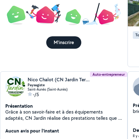
Mo
To
M'inscrire
Auto-entrepreneur
Nico Chalot (CN Jardin Terrassement)
Paysagiste
Saint-Aunès (Saint-Aunès)
-/5
Pr
Présentation
bri
Grâce à son savoir-faire et à des équipements
adaptés, CN Jardin réalise des prestations telles que :
* Création et aménagement de jardins. * Terrassement
Der
et préparation de terrains. * Plantation d'arbres,
Aucun avis pour l'instant
Il y
d'arbustes et de haies. * Engazonnement (gazon semé