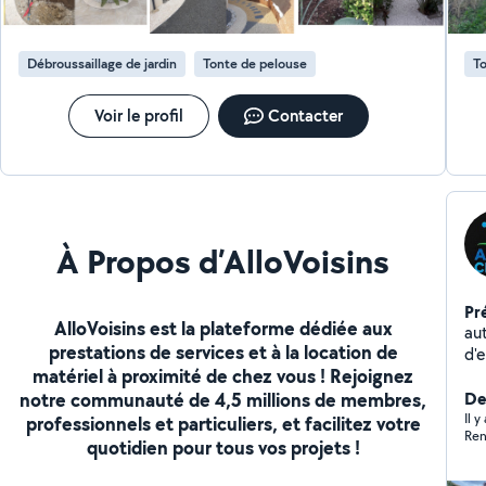
services pour mes prochains travaux de jardinage.
Débroussaillage de jardin
Tonte de pelouse
To
Voir le profil
Contacter
À Propos d’AlloVoisins
Pr
AlloVoisins est la plateforme dédiée aux
auto-
prestations de services et à la location de
d'expérienc
matériel à proximité de chez vous ! Rejoignez
Ne
notre communauté de 4,5 millions de membres,
chantier Nettoya
Der
moquette Aut
Il y
professionnels et particuliers, et facilitez votre
Ren
Net
quotidien pour tous vos projets !
Montage
Débrouss