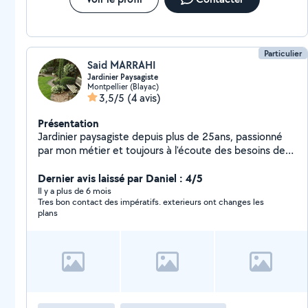
Particulier
Said MARRAHI
Jardinier Paysagiste
Montpellier (Blayac)
3,5/5
(4 avis)
Présentation
Jardinier paysagiste depuis plus de 25ans, passionné
par mon métier et toujours à l'écoute des besoins de
mes clients. Je propose mes services pour tout types
de travaux de jardin: - Entretien régulier (tonte, taille de
Dernier avis laissé par Daniel : 4/5
haies, désherbage, coupe d'abres ect.) - Création et
Il y a plus de 6 mois
Tres bon contact des impératifs. exterieurs ont changes les
aménagement d'espaces verts - Nettoyage de terrain,
plans
élagage, plantations, débrouillage etc. En complément
je réalise également des petits travaux de maçonnerie,
pose de carrelage, faïence, terrasse et enfin quelques
petits bricolage et réparation diverses. Sérieux et
minutieux, je mets mon savoir-faire à votre service.
N'hésitez pas à me contacter pour un devis ou un
conseil, je me déplace volontiers.