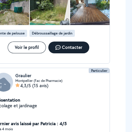
ntpellier et ses alentours
nte de pelouse
Débroussaillage de jardin
Voir le profil
Contacter
Particulier
Graulier
Montpellier (Fac de Pharmacie)
4,3/5
(15 avis)
ésentation
colage et jardinage
nier avis laissé par Patricia : 4/5
 a 4 mois