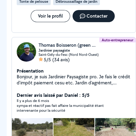
Tonte de pelouse
Débroussaillage de jardin
Voir le profil
Contacter
Auto-entrepreneur
Thomas Boisseron (green magic)
Jardinier paysagiste
Saint-Gély-du-Fesc (Nord Nord-Ouest)
5/5
(34 avis)
Présentation
Bonjour, je suis Jardinier Paysagiste pro. Je fais le crédit
d'impôt paiement cesu etc. Jardin d'agrément,
potager, débrousaillage, taille de haie, élagage n'ont
aucun sercrets pour moi ! Je suis expérimenté et très
Dernier avis laissé par Daniel : 5/5
bien équipé. Rencontrons nous pour évaluer ensemble
Il y a plus de 6 mois
sympa et réactif pas fait affaire la municipalité étant
votre besoin !
intervenante pour la sécurité