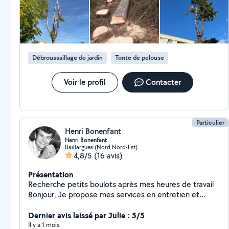
très fortement !
Débroussaillage de jardin
Tonte de pelouse
Voir le profil
Contacter
Particulier
Henri Bonenfant
Henri Bonenfant
Baillargues (Nord Nord-Est)
4,8/5
(16 avis)
Présentation
Recherche petits boulots après mes heures de travail
Bonjour, Je propose mes services en entretien et
création d'espaces verts après mes journées de travail.
Plus de 10 ans d'expérience dans les parcs et jardins
Dernier avis laissé par Julie : 5/5
Entretien : tonte, taille, désherbage, nettoyage
Il y a 1 mois