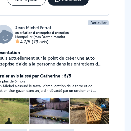
Particulier
Jean Michel Ferrat
en création d entreprise d entretien d espace ve..
Montpellier (Mas Drevon-Maurin)
4,7/5
(79 avis)
ésentation
 suis actuellement sur le point de créer une auto
reprise d'aide a la personne dans les entretiens d
ace verts et petit travaux chez les particuliers
iquement, tonte de pelouse tailles de haies,relève
rnier avis laissé par Catherine : 5/5
urrier pendant vos vacances.entretien
y a plus de 6 mois
n-Michel a assuré le travail d’amélioration de la terre et de
ation d’un gazon dans un jardin dévasté par un ravalement et
rien ne poussait plus, ainsi que le rempotage de 2 énormes
miers. Il a été très réactif, s’est déplacé pour faire un devis, a
seillé pour la commande de terre, s’est déplacé pour aller la
upérer et a fait un travail efficace : le gazon a poussé en une
aine, les palmiers se portent bien. Le tout avec un rapport
lité prix imbattable et un travail soigné. J’ai aussi
rmément apprécié ses compétences multiples, sa fiabilité,
constance et sa réactivité dans les échanges, l’honnêteté et