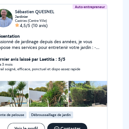
Auto-entrepreneur
Sébastien QUESNEL
Jardinier
Castries (Centre Ville)
4,5/5
(10 avis)
ésentation
ssionné de jardinage depuis des années, je vous
pose mes services pour entretenir votre jardin : -
nte/Débroussaillage/Taille d'arbustes et de plantes -
antation/Création de potager -Arrosage/Installation
nier avis laissé par Laetitia : 5/5
 goutte à goutte -Regarnissage de gazon -Nettoyage
 a 3 mois
vail soigné, efficace, ponctuel et dispo assez rapide
te pression (murs, terrasses,...) -Nourrissage des
maux -Entretien annuel du jardin possible.
nte de pelouse
Débroussaillage de jardin
Voir le profil
Contacter