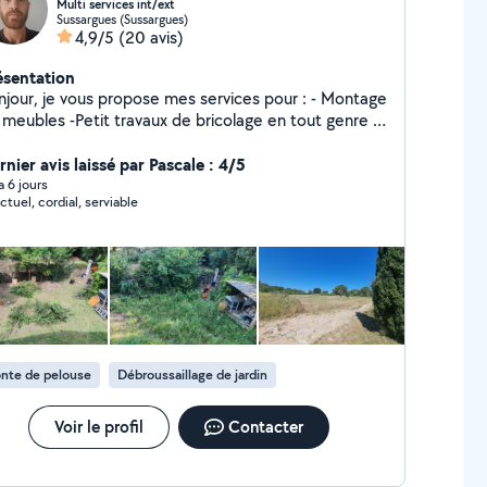
Multi services int/ext
Sussargues (Sussargues)
4,9/5
(20 avis)
ésentation
ropose mes services pour : - Montage
 meubles -Petit travaux de bricolage en tout genre -
lacement de robineterie -Débrousaillage -Petite
le de haie -Nettoyage karcher Parlez moi de votre
nier avis laissé par Pascale : 4/5
jet , j étudierai la faisabilité en fonction de mes
 a 6 jours
ctuel, cordial, serviable
mpétences
nte de pelouse
Débroussaillage de jardin
Voir le profil
Contacter