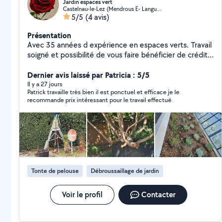
Jardin espaces vert
Castelnau-le-Lez (Mendrous E- Languedoc E- A. Rouge-Devois)
5/5
(4 avis)
Présentation
Avec 35 années d expérience en espaces verts. Travail
soigné et possibilité de vous faire bénéficier de crédit
d impôts
Dernier avis laissé par Patricia : 5/5
Il y a 27 jours
Patrick travaille très bien il est ponctuel et efficace je le
recommande prix intéressant pour le travail effectué
Tonte de pelouse
Débroussaillage de jardin
Voir le profil
Contacter