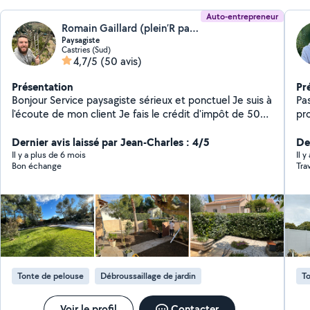
Auto-entrepreneur
Romain Gaillard (plein’R paysage)
Paysagiste
Castries (Sud)
4,7/5
(50 avis)
Présentation
Pr
Bonjour Service paysagiste sérieux et ponctuel Je suis à
Pa
l'écoute de mon client Je fais le crédit d'impôt de 50%
pro
avec avance immédiate
To
Dernier avis laissé par Jean-Charles : 4/5
Pl
Der
de
Il y a plus de 6 mois
Il y
Bon échange
Tra
hau
ani
Tonte de pelouse
Débroussaillage de jardin
To
Voir le profil
Contacter