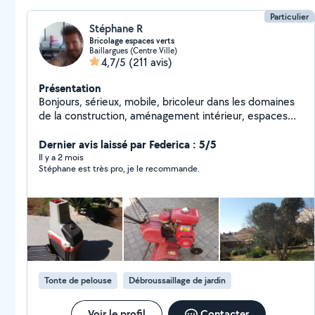
Particulier
Stéphane R
Bricolage espaces verts
Baillargues (Centre Ville)
4,7/5
(211 avis)
Présentation
Bonjours, sérieux, mobile, bricoleur dans les domaines
de la construction, aménagement intérieur, espaces
verts, automobile. loc de matériel possible de petits
outillages.
Dernier avis laissé par Federica : 5/5
Il y a 2 mois
Stéphane est très pro, je le recommande.
Tonte de pelouse
Débroussaillage de jardin
Voir le profil
Contacter