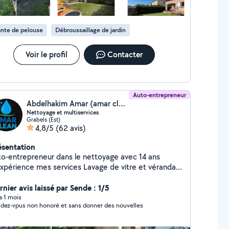
nte de pelouse
Débroussaillage de jardin
Voir le profil
Contacter
Auto-entrepreneur
Abdelhakim Amar (amar clean)
Nettoyage et multiservices
Grabels (Est)
4,8/5
(62 avis)
ésentation
entrepreneur dans le nettoyage avec 14 ans
e mes services Lavage de vitre et véranda
ttoyage bureau et appartement Nettoyage fin de
ge après déménagement Shampoing
nier avis laissé par Sende : 1/5
o Nettoyage intérieur aspiration
 a 1 mois
dez-vpus non honoré et sans donner des nouvelles
toyage siège tapis Rénovation des phares Bricolage
 de meuble Peinture petits travaux Jardinage
aillage Paillage Nettoyage Disponible sur