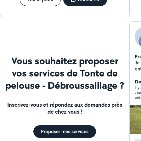
Pr
Vous souhaitez proposer
Je
ent
vos services de Tonte de
esp
un
De
pelouse - Débroussaillage ?
co
Il 
Jea
cré
où 
Inscrivez-vous et répondez aux demandes près
pal
de chez vous !
con
réc
sem
qua
Proposer mes services
éno
sa 