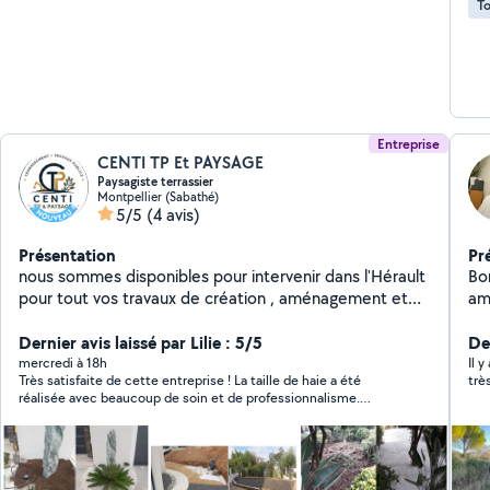
To
la s
les
foi
jar
pré
Entreprise
CENTI TP Et PAYSAGE
Paysagiste terrassier
Montpellier (Sabathé)
5/5
(4 avis)
Présentation
Pr
nous sommes disponibles pour intervenir dans l'Hérault
Bonjour, N'hésite
pour tout vos travaux de création , aménagement et
am
entretien des espaces verts et nettoyage des espaces
emb
extérieurs nous intervenons aussi pour vos
Dernier avis laissé par Lilie : 5/5
l'
De
terrassements : piscines , allées , terrasses , petite
mercredi à 18h
Il y
Très satisfaite de cette entreprise ! La taille de haie a été
trè
maçonnerie
réalisée avec beaucoup de soin et de professionnalisme.
L’équipe est ponctuelle, sérieuse, efficace et très agréable. Le
chantier a été laissé parfaitement propre à la fin de
l’intervention, ce qui est très appréciable. Le résultat est
impeccable, mes haies sont magnifiques. Je recommande
cette entreprise sans hésitation et je referai appel à ses