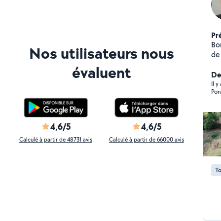
Pr
Bonjour, je vous p
Nos utilisateurs nous
de
Remp
évaluent
tail
Der
pro
Il y
Pon
co
4,6/5
4,6/5
Calculé à partir de 48731 avis
Calculé à partir de 66000 avis
To