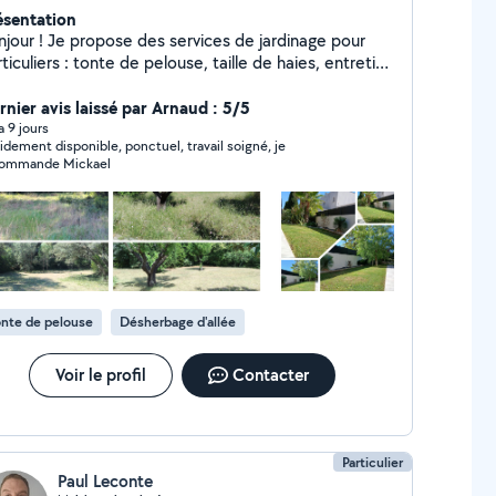
ésentation
njour ! Je propose des services de jardinage pour
ticuliers : tonte de pelouse, taille de haies, entretien
éral du jardin, désherbage, petits travaux extérieurs
. Je suis sérieux, ponctuel et je travaille avec soin.
rnier avis laissé par Arnaud : 5/5
e ce soit pour un entretien régulier ou un coup de
 a 9 jours
idement disponible, ponctuel, travail soigné, je
in ponctuel, je m'adapte à vos besoins. Si vous
ommande Mickael
rchez quelqu'un de fiable pour votre jardin, je suis
N'hésitez pas à me contacter pour un devis
tuit ou plus d'infos.
nte de pelouse
Désherbage d'allée
Voir le profil
Contacter
Particulier
Paul Leconte