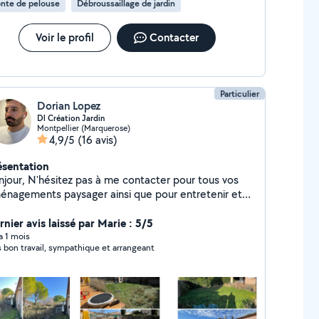
nte de pelouse
Débroussaillage de jardin
implicité dans les relations, le fait qu’il puisse venir à 2 pour
 travaux qui le nécessitent. Je ferais appel à lui la prochaine
s que j’ai un besoin, même dans un autre domaine que le
Voir le profil
Contacter
dinage car il a plusieurs domaines de savoir-faire. C’est très
cieux !
Particulier
Dorian Lopez
Dl Création Jardin
Montpellier (Marquerose)
4,9/5
(16 avis)
ésentation
z pas à me contacter pour tous vos
énagements paysager ainsi que pour entretenir et
ellir votre jardin. Je propose aussi de
aménagement de terrasse en appartement avec vue
rnier avis laissé par Marie : 5/5
3D si besoin Je suis aussi disponible pour du bricolage.
 a 1 mois
s bon travail, sympathique et arrangeant