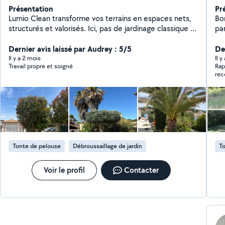
Présentation
Pr
Lumio Clean transforme vos terrains en espaces nets,
Bo
structurés et valorisés. Ici, pas de jardinage classique :
par
chaque intervention est pensée pour créer un résultat
gén
visuel clair, propre et durable. Terrains envahis,
Dernier avis laissé par Audrey : 5/5
etc
De
extérieurs négligés, zones laissées à l'abandon nous
Qu
Il y a 2 mois
Il y
Travail propre et soigné
Rap
reprenons le contrôle pour redonner forme et lisibilité à
ma
rec
votre espace. Objectif : transformer votre extérieur en
che
un véritable espace de vie. Envoyez-nous votre terrain,
disponible ! 
on vous montre ce qu'il peut devenir. Instagram :
gra
@lumio.clean
Tonte de pelouse
Débroussaillage de jardin
To
Voir le profil
Contacter