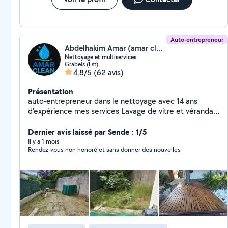
Auto-entrepreneur
Abdelhakim Amar (amar clean)
Nettoyage et multiservices
Grabels (Est)
4,8/5
(62 avis)
Présentation
auto-entrepreneur dans le nettoyage avec 14 ans
d'expérience mes services Lavage de vitre et véranda
Nettoyage bureau et appartement Nettoyage fin de
chantier Nettoyage après déménagement Shampoing
Dernier avis laissé par Sende : 1/5
moquette Auto Nettoyage intérieur aspiration
Il y a 1 mois
Rendez-vpus non honoré et sans donner des nouvelles
Nettoyage siège tapis Rénovation des phares Bricolage
Montage de meuble Peinture petits travaux Jardinage
Débroussaillage Paillage Nettoyage Disponible sur
Montpellier et ses alentours