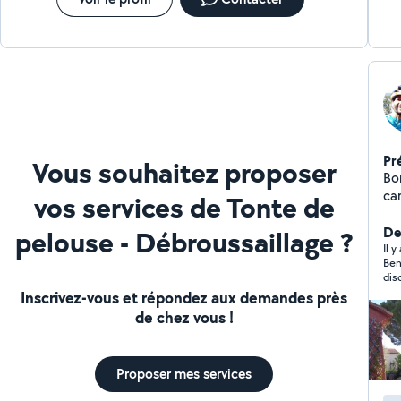
précieux !
Pr
Vous souhaitez proposer
Bo
car
vos services de Tonte de
pas
sur
De
pelouse - Débroussaillage ?
ré
Il 
Ben
per
dis
ce
d'a
Inscrivez-vous et répondez aux demandes près
équipé et com
mer
de chez vous !
bâ
int
di
Proposer mes services
in
déb