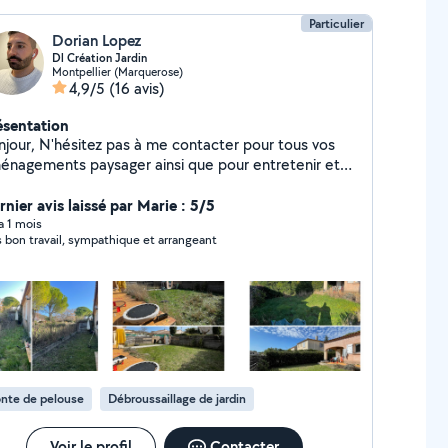
Particulier
Dorian Lopez
Dl Création Jardin
Montpellier (Marquerose)
4,9/5
(16 avis)
ésentation
z pas à me contacter pour tous vos
énagements paysager ainsi que pour entretenir et
ellir votre jardin. Je propose aussi de
aménagement de terrasse en appartement avec vue
rnier avis laissé par Marie : 5/5
3D si besoin Je suis aussi disponible pour du bricolage.
 a 1 mois
s bon travail, sympathique et arrangeant
nte de pelouse
Débroussaillage de jardin
Voir le profil
Contacter