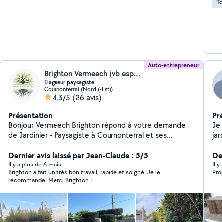
To
l'aménag
d'
de
Auto-entrepreneur
Brighton Vermeech (vb espace vert)
Élagueur paysagiste
Cournonterral (Nord (-Est))
4,3/5
(26 avis)
Présentation
Pr
Bonjour Vermeech Brighton répond à votre demande
Je
de Jardinier - Paysagiste à Cournonterral et ses
jar
alentours. A votre écoute pour vous accompagner
pl
dans vos projets de débroussaillage, élagage,
Dernier avis laissé par Jean-Claude : 5/5
ca
De
abattage,étêtage, taille de haie, entretien de jardin,
de
Il y a plus de 6 mois
Il y
Brighton a fait un très bon travail, rapide et soigné. Je le
Pro
création de jardin, pose de gazon, synthétique etc
recommande. Merci Brighton !
n'hésitez pas à me contacter, pour discuter de vos
besoins et obtenir un devis,le déplacement et gratuit.