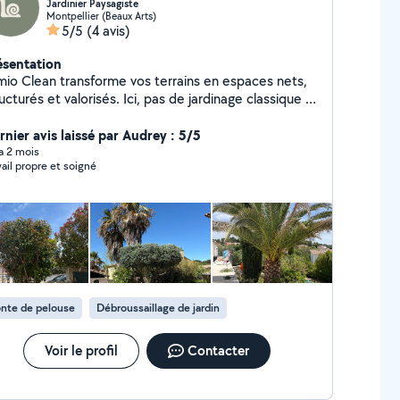
Jardinier Paysagiste
Montpellier (Beaux Arts)
5/5
(4 avis)
ésentation
mio Clean transforme vos terrains en espaces nets,
ucturés et valorisés. Ici, pas de jardinage classique :
aque intervention est pensée pour créer un résultat
el clair, propre et durable. Terrains envahis,
rnier avis laissé par Audrey : 5/5
érieurs négligés, zones laissées à l'abandon nous
 a 2 mois
vail propre et soigné
renons le contrôle pour redonner forme et lisibilité à
e. Objectif : transformer votre extérieur en
ritable espace de vie. Envoyez-nous votre terrain,
vous montre ce qu'il peut devenir. Instagram :
umio.clean
nte de pelouse
Débroussaillage de jardin
Voir le profil
Contacter