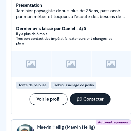
Présentation
Jardinier paysagiste depuis plus de 25ans, passionné
par mon métier et toujours à l'écoute des besoins de
mes clients. Je propose mes services pour tout types
de travaux de jardin: - Entretien régulier (tonte, taille de
Dernier avis laissé par Daniel : 4/5
haies, désherbage, coupe d'abres ect.) - Création et
Il y a plus de 6 mois
Tres bon contact des impératifs. exterieurs ont changes les
aménagement d'espaces verts - Nettoyage de terrain,
plans
élagage, plantations, débrouillage etc. En complément
je réalise également des petits travaux de maçonnerie,
pose de carrelage, faïence, terrasse et enfin quelques
petits bricolage et réparation diverses. Sérieux et
minutieux, je mets mon savoir-faire à votre service.
N'hésitez pas à me contacter pour un devis ou un
conseil, je me déplace volontiers.
Tonte de pelouse
Débroussaillage de jardin
Voir le profil
Contacter
Auto-entrepreneur
Maevin Heilig (Maevin Heilig)