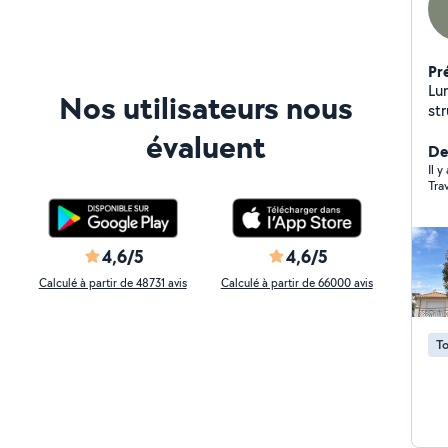
Pr
Lu
Nos utilisateurs nous
str
ch
évaluent
visu
De
ext
Il y
Tra
rep
votre espac
un vé
on 
4,6/5
4,6/5
@l
Calculé à partir de 48731 avis
Calculé à partir de 66000 avis
To