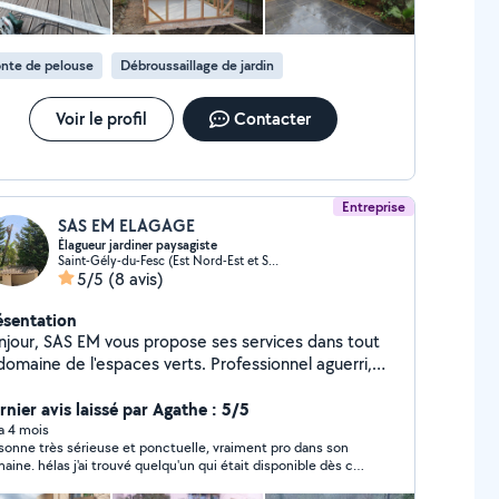
nte de pelouse
Débroussaillage de jardin
Voir le profil
Contacter
Entreprise
SAS EM ELAGAGE
Élagueur jardiner paysagiste
Saint-Gély-du-Fesc (Est Nord-Est et Sud-Est)
5/5
(8 avis)
ésentation
njour, SAS EM vous propose ses services dans tout
domaine de l'espaces verts. Professionnel aguerri,
tre mission est de vous accompagner dans tout vos
ojets. -Elagage d'entretien ou de prévention aux
rnier avis laissé par Agathe : 5/5
 toutes tailles, en rétention si
 a 4 mois
nne très sérieuse et ponctuelle, vraiment pro dans son
ger à proximité, nacelle à voir si nécessaire. -
uvé quelqu'un qui était disponible dès ce
clage de palmier. -Entretien parc, jardin, forêt et
in.
e ronce, herbes hautes, friche -