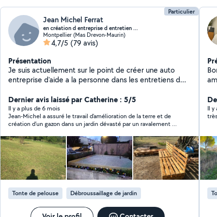
Particulier
Jean Michel Ferrat
en création d entreprise d entretien d espace ve..
Montpellier (Mas Drevon-Maurin)
4,7/5
(79 avis)
Présentation
Pr
Je suis actuellement sur le point de créer une auto
Bonjour, N'hésite
entreprise d'aide a la personne dans les entretiens d
am
espace verts et petit travaux chez les particuliers
emb
uniquement, tonte de pelouse tailles de haies,relève
Dernier avis laissé par Catherine : 5/5
l'
De
courrier pendant vos vacances.entretien
Il y a plus de 6 mois
Il y
Jean-Michel a assuré le travail d’amélioration de la terre et de
trè
création d’un gazon dans un jardin dévasté par un ravalement et
où rien ne poussait plus, ainsi que le rempotage de 2 énormes
palmiers. Il a été très réactif, s’est déplacé pour faire un devis, a
conseillé pour la commande de terre, s’est déplacé pour aller la
récupérer et a fait un travail efficace : le gazon a poussé en une
semaine, les palmiers se portent bien. Le tout avec un rapport
qualité prix imbattable et un travail soigné. J’ai aussi
énormément apprécié ses compétences multiples, sa fiabilité,
sa constance et sa réactivité dans les échanges, l’honnêteté et
Tonte de pelouse
Débroussaillage de jardin
To
la simplicité dans les relations, le fait qu’il puisse venir à 2 pour
les travaux qui le nécessitent. Je ferais appel à lui la prochaine
fois que j’ai un besoin, même dans un autre domaine que le
Voir le profil
Contacter
jardinage car il a plusieurs domaines de savoir-faire. C’est très