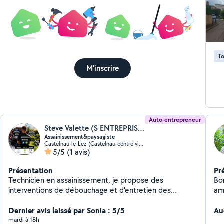
Tont
De
vo
treille -Toiture végéta
po
To
accès 
M'inscrire
d'urg
Cou
Aucune s
d'
Auto-entrepreneur
Steve Valette (S ENTREPRISE)
Assainissement&paysagiste
Castelnau-le-Lez (Castelnau-centre ville)
5/5
(1 avis)
Présentation
Pr
Technicien en assainissement, je propose des
Bo
interventions de débouchage et d'entretien des
am
canalisations avec sérieux et réactivité. En
de
complément, je réalise également des travaux de
Dernier avis laissé par Sonia : 5/5
d'amé
Au
paysagisme et d'entretien des espaces verts. Travail
Désher
mardi à 18h