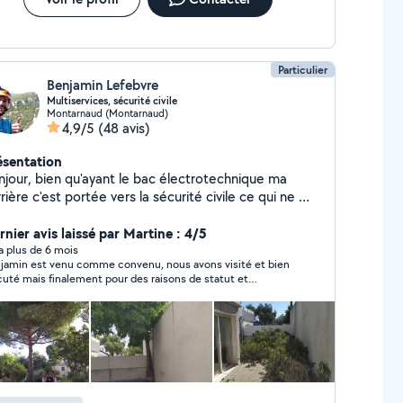
Particulier
Benjamin Lefebvre
Multiservices, sécurité civile
Montarnaud (Montarnaud)
4,9/5
(48 avis)
ésentation
njour, bien qu'ayant le bac électrotechnique ma
rière c'est portée vers la sécurité civile ce qui ne m'a
 empêché pendant quelques années de travailler
 des chantiers dans le domaine du gaz ,puis j'ai
rnier avis laissé par Martine : 4/5
nové en grosse partie ma maison. Je suis assez
y a plus de 6 mois
jamin est venu comme convenu, nous avons visité et bien
fectionniste et j'aime apprendre constamment tout
cuté mais finalement pour des raisons de statut et
 qui concerne les travaux manuels je suis donc
ssurance, nous n'avons pas pu donner suite. Bon contact,
pétent sur des chantiers divers du
ci
timent. J'ai parfait mon expérience par de multiples
erventions chez des particuliers. Je ne suis pas
plômé dans l'entretien d'espace vert mais mon
térêt dans ce domaine mon rendu compétent dans le
roussaillage, la taille de haie , l'élagage /abattage et