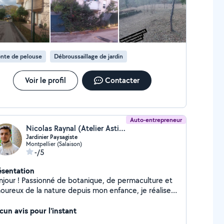
e avec tracteur autoporté -Taille de haie -
broussaillement OLD( études anti feu pour protéger
s bâtiments, maisons, terrains etc..) -Création de
lisé -Gestion des végétaux,
ssibilité de broyé avec broyeur autotractée pour les
nte de pelouse
Débroussaillage de jardin
les plus difficiles -Bucheronnage -Interventions
ence à toutes heures. Et bien plus encore.
verts avec une responsabilité civile professionnelle.
Voir le profil
Contacter
urprise. Vous pouvez bénéficier d'un crédit
impôt allant jusqu'à 50%. Siret 993 441 468
Auto-entrepreneur
Nicolas Raynal (Atelier Astier Raynal)
Jardinier Paysagiste
Montpellier (Salaison)
-/5
ésentation
njour ! Passionné de botanique, de permaculture et
oureux de la nature depuis mon enfance, je réalise
s travaux d'entretien, de conception et
nagement paysagers. => Taille / Débroussaillage /
cun avis pour l'instant
bage / Arrosage => Plantation / Création massif