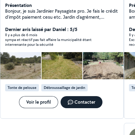
Présentation
Pr
Bonjour, je suis Jardinier Paysagiste pro. Je fais le crédit
Bo
d'impôt paiement cesu etc. Jardin d'agrément,
am
potager, débrousaillage, taille de haie, élagage n'ont
ser
aucun sercrets pour moi ! Je suis expérimenté et très
Dernier avis laissé par Daniel : 5/5
l'
De
bien équipé. Rencontrons nous pour évaluer ensemble
extérieurs. T
Il y a plus de 6 mois
Il y
sympa et réactif pas fait affaire la municipalité étant
Exc
votre besoin !
besoins. N'hésit
intervenante pour la sécurité
re
Tonte de pelouse
Débroussaillage de jardin
To
Voir le profil
Contacter