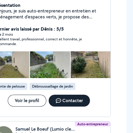
ésentation
njours, je suis auto-entrepreneur en entretien et
énagement d'espaces verts, je propose des
vices tels que la tonte, la taille, le débroussaillage,
élagage et la création de petits aménagements
rnier avis laissé par Dênis : 5/5
ravail soigné, réactif et adapté à vos
 a 2 mois
ellent travail, professionnel, correct et honnête, je
ez pas à me contacter pour toute
commande.
demande. Devis gratuit
nte de pelouse
Débroussaillage de jardin
Voir le profil
Contacter
Auto-entrepreneur
Samuel Le Boeuf (Lumio clean)