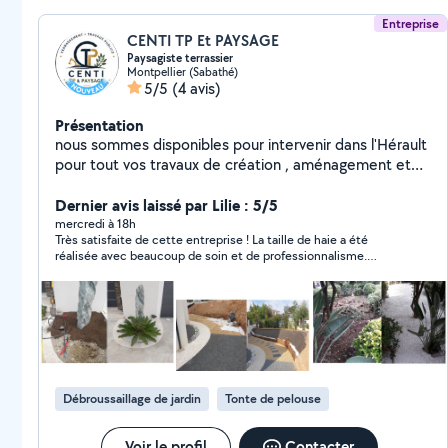
Entreprise
CENTI TP Et PAYSAGE
Paysagiste terrassier
Montpellier (Sabathé)
5/5
(4 avis)
Présentation
nous sommes disponibles pour intervenir dans l'Hérault
pour tout vos travaux de création , aménagement et
entretien des espaces verts et nettoyage des espaces
extérieurs nous intervenons aussi pour vos
Dernier avis laissé par Lilie : 5/5
terrassements : piscines , allées , terrasses , petite
mercredi à 18h
Très satisfaite de cette entreprise ! La taille de haie a été
maçonnerie
réalisée avec beaucoup de soin et de professionnalisme.
L’équipe est ponctuelle, sérieuse, efficace et très agréable. Le
chantier a été laissé parfaitement propre à la fin de
l’intervention, ce qui est très appréciable. Le résultat est
impeccable, mes haies sont magnifiques. Je recommande
cette entreprise sans hésitation et je referai appel à ses
services pour mes prochains travaux de jardinage.
Débroussaillage de jardin
Tonte de pelouse
Voir le profil
Contacter