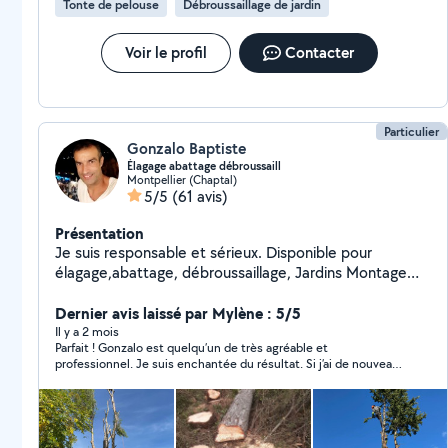
Tonte de pelouse
Débroussaillage de jardin
Voir le profil
Contacter
Particulier
Gonzalo Baptiste
Élagage abattage débroussaill
Montpellier (Chaptal)
5/5
(61 avis)
Présentation
Je suis responsable et sérieux. Disponible pour
élagage,abattage, débroussaillage, Jardins Montage
meuble en kit Bricolage, Déménagement, livraison
Outillé
Dernier avis laissé par Mylène : 5/5
Il y a 2 mois
Parfait ! Gonzalo est quelqu’un de très agréable et
professionnel. Je suis enchantée du résultat. Si j’ai de nouveaux
besoins je n’hésiterai pas à faire appel à lui. Je recommande
très fortement !