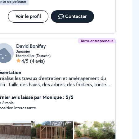
nte de pelouse
ement. Toute cette energie et ma capacité
adaptation me permettent de répondre à la majorité
 vos attentes
Voir le profil
Contacter
Auto-entrepreneur
David Bonifay
Jardinier
Montpellier (Tastavin)
4/5
(4 avis)
ésentation
 réalise les travaux d'entretien et aménagement du
din : taille des haies, des arbres, des fruitiers, tonte,
antation de massifs, construction de pergolas,
banons, jardinières. J'effectue tous types de travaux
rnier avis laissé par Monique : 5/5
 bricolage courants et également du nettoyage.
 a 2 mois
position interessante