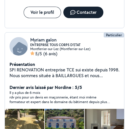
Voir le profil
Contacter
Particulier
Myriam galon
ENTREPRISE TOUS CORPS D'ETAT
Montferrier-sur-Lez (Montferrier-sur-Lez)
5/5
(6 avis)
Présentation
SPI RENOVATION entreprise TCE sui existe depuis 1998.
Nous sommes située à BAILLARGUES et nous
intervenons dans tout le département. Nous réalisons
principalement de la rénovation, extension et
Dernier avis laissé par Nordine : 5/5
construction. Notre entreprise est l'assurance à nos
Il y a plus de 6 mois
rdv pris pour un devis en maçonnerie, étant moi même
clients d'avoir une prestation clé-en-main et un
formateur et expert dans le domaine du bâtiment depuis plus
interlocuteur unique maîtrisant et coordonnant
de 30 ans, c'est l'une des rares entreprises qui sache respecter
l'intégralité du projet. Notre rôle est aussi de vous
les règles techniques de la construction
conseiller précisément en prenant connaissance des
lieux et surfaces pour préparer vos projets ou projets
futurs. Nous mettons tout en œuvre pour satisfaire