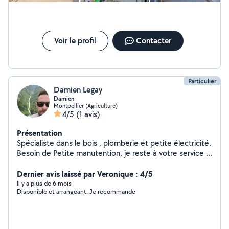
Voir le profil
Contacter
Particulier
Damien Legay
Damien
Montpellier (Agriculture)
4/5
(1 avis)
Présentation
Spécialiste dans le bois , plomberie et petite électricité.
Besoin de Petite manutention, je reste à votre service .
Véhicule d'un camion pour déplacer ou évacuer ou aller
chercher les matériaux
Dernier avis laissé par Veronique : 4/5
Il y a plus de 6 mois
Disponible et arrangeant. Je recommande