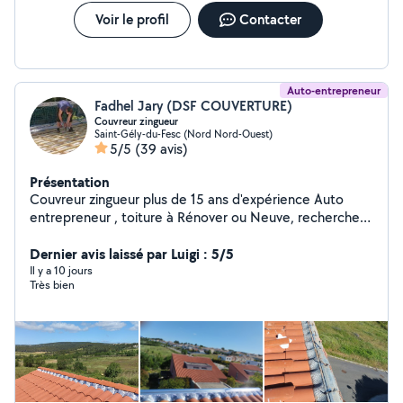
Voir le profil
Contacter
Auto-entrepreneur
Fadhel Jary (DSF COUVERTURE)
Couvreur zingueur
Saint-Gély-du-Fesc (Nord Nord-Ouest)
5/5
(39 avis)
Présentation
Couvreur zingueur plus de 15 ans d'expérience Auto
entrepreneur , toiture à Rénover ou Neuve, recherche
de fuite, pose de velux, zinguerie , pose de gouttière,
devis gratuit sûr Montpellier et alentours. Assurance
Dernier avis laissé par Luigi : 5/5
décennale à jour.
Il y a 10 jours
Très bien