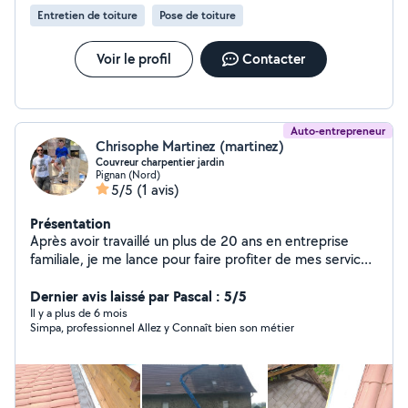
Entretien de toiture
Pose de toiture
Voir le profil
Contacter
Auto-entrepreneur
Chrisophe Martinez (martinez)
Couvreur charpentier jardin
Pignan (Nord)
5/5
(1 avis)
Présentation
Après avoir travaillé un plus de 20 ans en entreprise
familiale, je me lance pour faire profiter de mes services
en répondant au plus près aux attentes des clients, j'ai
plusieurs compétences qui vont de la toiture,
Dernier avis laissé par Pascal : 5/5
rénovation ou mise à neuf (tuiles, bac acier , plaques pst
Il y a plus de 6 mois
Simpa, professionnel Allez y Connaît bien son métier
, isolation, traitement de charpentes, étanchéités,
nettoyage, entretien). Aménagement de jardin
(terrasse, bois exotique , pin Pergola, brise-vue ,
rambarde, bardage bois ou acier ...)