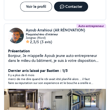
Voir le profil
Contacter
Auto-entrepreneur
Ayoub Arrahioui (AR RÉNOVATION)
Plaquiste/réno d'intérieur
Juvignac (Nord)
2,3/5
(3 avis)
Présentation
Bonjour, Je m'appelle Ayoub jeune auto-entrepreneur
dans le milieu du bâtiment, je suis à votre disposition
pour vous montrer mon savoir-faire dans plusieurs
domaines placo, peinture, enduit, électricité ect.
Dernier avis laissé par Bastien : 1/5
Il y a plus de 6 mois
merci de me dire quand le rdv avait été planifié alors ... il faut
faire sa reputation sur son experience et le bouche a oreille et
non sur des avis fantôme sur le site!