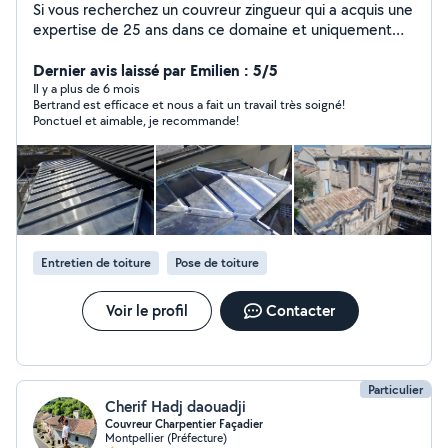
Si vous recherchez un couvreur zingueur qui a acquis une
expertise de 25 ans dans ce domaine et uniquement
dans celui-là, je suis le professionnel qu'il vous faut !
J'aime mon métier et je le fais avec soin et efficacité.
Dernier avis laissé par Emilien : 5/5
Activité : Entablement zinguerie, Nettoyage toitures,
Il y a plus de 6 mois
Bertrand est efficace et nous a fait un travail très soigné!
démoussage, Pose gouttières, velux et cheminées,
Ponctuel et aimable, je recommande!
Zinguerie et couverture générales N'hésitez pas à me
contacter pour toute demande (devis gratuit)
Entretien de toiture
Pose de toiture
Voir le profil
Contacter
Particulier
Cherif Hadj daouadji
Couvreur Charpentier Façadier
Montpellier (Préfecture)