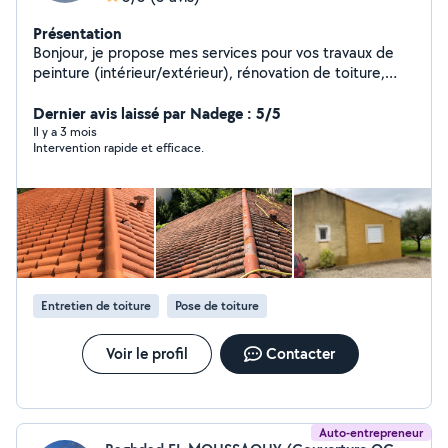
Présentation
Bonjour, je propose mes services pour vos travaux de
peinture (intérieur/extérieur), rénovation de toiture,
petites réparations et entretiens divers. Travail soigné,
rapide et à prix raisonnable. N'hésitez pas à me
Dernier avis laissé par Nadege : 5/5
contacter pour un devis gratuit !
Il y a 3 mois
Intervention rapide et efficace.
Entretien de toiture
Pose de toiture
Voir le profil
Contacter
Auto-entrepreneur