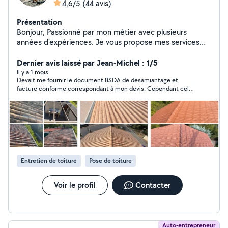
4,6/5
(44 avis)
Présentation
Bonjour, Passionné par mon métier avec plusieurs
années d'expériences. Je vous propose mes services
dans tous travaux, Couverture, Charpente, zinguerie,
Étanchéité, Traitement d'humide , Peinture. Au plaisir de
Dernier avis laissé par Jean-Michel : 1/5
réaliser vos projets.
Il y a 1 mois
Devait me fournir le document BSDA de desamiantage et
facture conforme correspondant à mon devis. Cependant cela
n à pas été le cas une mise en demeure est en court auprès du
sous traitant Net Habitat. je publierai des photos et le montant
des travaux exécuter les garanties des travaux ne sont pas
tenus pour le moment. j attends un retour d information ainsi
que mes documents conformes avant tous recours.
Entretien de toiture
Pose de toiture
Voir le profil
Contacter
Auto-entrepreneur