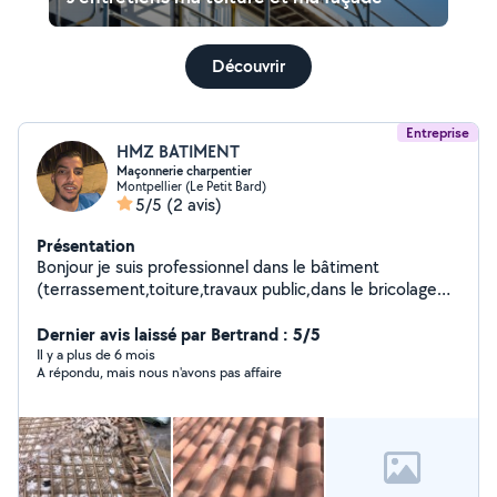
Découvrir
Entreprise
HMZ BATIMENT
Maçonnerie charpentier
Montpellier (Le Petit Bard)
5/5
(2 avis)
Présentation
Bonjour je suis professionnel dans le bâtiment
(terrassement,toiture,travaux public,dans le bricolage
etc)et je fait aussi du nettoyage tout sorte de
nettoyage public bureaux chantiers terrassement etc je
Dernier avis laissé par Bertrand : 5/5
fait du travail soigné et j'ai plusieurs années d
Il y a plus de 6 mois
A répondu, mais nous n'avons pas affaire
expérience j'interviens le plus rapidement possible
merci de me contacter merci de votre compréhension