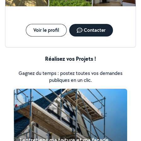
notre clientèle, nous utilisons tout notre savoir-faire et
mettons toutes nos compétences au service de nos
clients. Nous mettons à votre service plus de 20 ans
d'expérience ainsi que nos conseils avisés afin de vous
proposer un travail de qualité et correspondant à vos
Voir le profil
Contacter
attentes. Dans le respect des délais et mettons un
point d'honneur à toujours satisfaire nos clients.
Réalisez vos Projets !
Gagnez du temps : postez toutes vos demandes
publiques en un clic.
J'entretiens ma toiture et ma façade