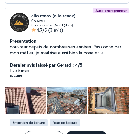
Auto-entrepreneur
allo renov (allo renov)
Couvreur
Cournonterral (Nord (-Est))
4,7/5
(3 avis)
Présentation
couvreur depuis de nombreuses années. Passionné par
mon métier, je maîtrise aussi bien la pose et la
rénovation de toitures que les travaux de zinguerie et
d'étanchéité, rénovation et traitement de charpente,
Dernier avis laissé par Gerard : 4/5
pose de gouttières,velux, et tout autre petit travaux.
Il y a 5 mois
aucune
Sérieux, rigoureux et expérimenté, je met mon savoir-
faire au service de ses clients pour garantir des
réalisations solides, durables et soignées. Je vous
propose un déplacement un diagnostic et un devis
gratuit . N'hésitez pas à consulter également Google
pour voir mes avis de client
Entretien de toiture
Pose de toiture