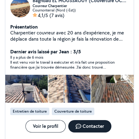
Baghdad EL MOUSSAOUY (Couverture OCCI-TOIT)
Couvreur Charpentier
Cournonterral (Nord (-Est))
4,1/5
(7 avis)
Présentation
Charpentier couvreur avec 20 ans d'expérience, je me
déplace dans toute la région je fais la rénovation de
toiture, réparation de fuites, l'isolation , la rénovation de
façade, Abergement de cheminée, nettoyage de
Dernier avis laissé par Jean : 3/5
toiture et pose deVelux Devis rapide et gratuit.
Il y a plus de 6 mois
Il est venu voir le travail à exécuter et m'a fait une proposition
Assurance Décennale
financière que j'ai trouvée démesurée. J'ai donc trouvé
quelqu'un d'autre qui fera ce travail pour la moitié du prix que
me demandait ce Monsieur
Entretien de toiture
Couverture de toiture
Voir le profil
Contacter