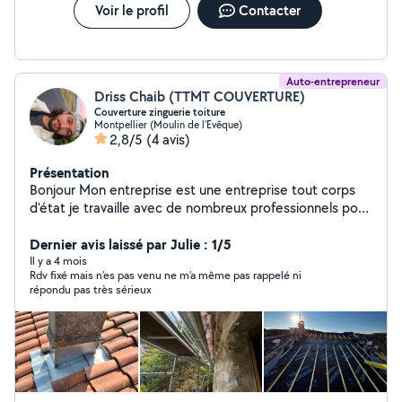
Voir le profil
Contacter
Auto-entrepreneur
Driss Chaib (TTMT COUVERTURE)
Couverture zinguerie toiture
Montpellier (Moulin de l'Evêque)
2,8/5
(4 avis)
Présentation
Bonjour Mon entreprise est une entreprise tout corps
d'état je travaille avec de nombreux professionnels pour
vous garantir des travaux fait dans un cadre artisanal et
professionnel se qui vous permet à vous aussi de passer
Dernier avis laissé par Julie : 1/5
seulement par une personne ( moi) pour n'importe
Il y a 4 mois
Rdv fixé mais n’es pas venu ne m’a même pas rappelé ni
quelle travaux. Devis gratuit À votre disposition pour
répondu pas très sérieux
toute demande.