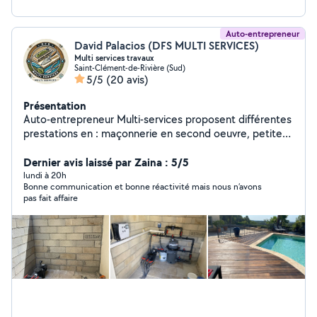
Auto-entrepreneur
David Palacios (DFS MULTI SERVICES)
Multi services travaux
Saint-Clément-de-Rivière (Sud)
5/5
(20 avis)
Présentation
Auto-entrepreneur Multi-services proposent différentes
prestations en : maçonnerie en second oeuvre, petites
constructions, pose de placo, peintures, rénovations
intérieures et extérieures, pose de menuiseries
Dernier avis laissé par Zaina : 5/5
pvc/bois/alu, rénovation de toitures, entretiens de
lundi à 20h
Bonne communication et bonne réactivité mais nous n’avons
piscines et réparation d'appareillage piscine.
pas fait affaire