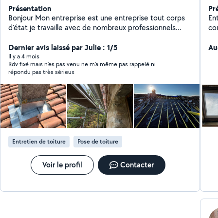
Présentation
Pr
Bonjour Mon entreprise est une entreprise tout corps
Ent
d'état je travaille avec de nombreux professionnels
co
pour vous garantir des travaux fait dans un cadre
de 
artisanal et professionnel se qui vous permet à vous
Dernier avis laissé par Julie : 1/5
Ré
Au
aussi de passer seulement par une personne ( moi)
con
Il y a 4 mois
Rdv fixé mais n’es pas venu ne m’a même pas rappelé ni
pour n'importe quelle travaux. Devis gratuit À votre
répondu pas très sérieux
disposition pour toute demande.
Entretien de toiture
Pose de toiture
Voir le profil
Contacter