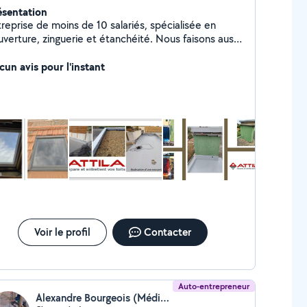
ésentation
reprise de moins de 10 salariés, spécialisée en
uverture, zinguerie et étanchéité. Nous faisons aussi
l'entretien de toiture et la recherche d'infiltration.
activité, pas de sous-traitance, personnel formé en
cun avis pour l'instant
tinu, qualité du travail assurée.
Voir le profil
Contacter
Auto-entrepreneur
Alexandre Bourgeois (Méditerranée Charpente Bois)