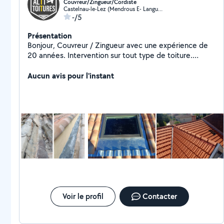
Couvreur/Zingueur/Cordiste
Castelnau-le-Lez (Mendrous E- Languedoc E- A. Rouge-Devois)
-/5
Présentation
Bonjour, Couvreur / Zingueur avec une expérience de
20 années. Intervention sur tout type de toiture.
Intervention d'urgence et d'accès difficile sur cordes
Aucun avis pour l'instant
Voir le profil
Contacter