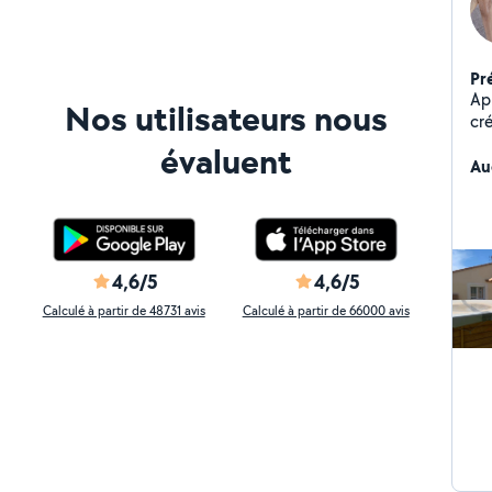
Pr
Apr
Nos utilisateurs nous
cr
d'a
évaluent
oss
Au
pos
4,6/5
4,6/5
Calculé à partir de 48731 avis
Calculé à partir de 66000 avis