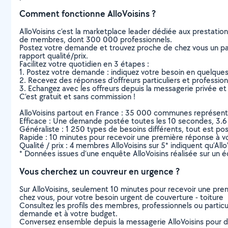
Comment fonctionne AlloVoisins ?
AlloVoisins c’est la marketplace leader dédiée aux prestatio
de membres, dont 300 000 professionnels.
Postez votre demande et trouvez proche de chez vous un parti
rapport qualité/prix.
Facilitez votre quotidien en 3 étapes :
1. Postez votre demande : indiquez votre besoin en quelque
2. Recevez des réponses d’offreurs particuliers et professio
3. Echangez avec les offreurs depuis la messagerie privée et 
C’est gratuit et sans commission !
AlloVoisins partout en France : 35 000 communes représentées 
Efficace : Une demande postée toutes les 10 secondes, 3.6
Généraliste : 1 250 types de besoins différents, tout est poss
Rapide : 10 minutes pour recevoir une première réponse à 
Qualité / prix : 4 membres AlloVoisins sur 5* indiquent qu’All
* Données issues d’une enquête AlloVoisins réalisée sur un é
Vous cherchez un couvreur en urgence ?
Sur AlloVoisins, seulement 10 minutes pour recevoir une p
chez vous, pour votre besoin urgent de couverture - toiture
Consultez les profils des membres, professionnels ou particuli
demande et à votre budget.
Conversez ensemble depuis la messagerie AlloVoisins pour de