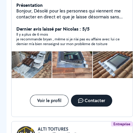
Présentation
Bonjour, Désolé pour les personnes qui viennent me
contacter en direct et que je laisse désormais sans
réponse. Depuis que je suis en compte pro, je ne peux
plus répondre à qui que ce soit tant que je ne paye pas
Dernier avis laissé par Nicolas : 5/5
100 euros HT par mois . Merci allô voisin... N'hésitez
Il y a plus de 6 mois
je recommande bryan , même si je n'ai pas eu affaire avec lui ce
pas à nous retrouver sur Google. NG couverture
dernier m'a bien renseigné sur mon problème de toiture
Voir le profil
Contacter
Entreprise
ALTI TOITURES