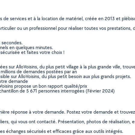
ns de services et à la location de matériel, créée en 2013 et plébi
culier ou un professionnel pour réaliser toutes vos prestations, d
s secondes.
nnels en quelques minutes.
sécurisée et faites votre choix !
sur AlloVoisins, du plus petit village à la plus grande ville, tro
 millions de demandes postées par an
ible sur AlloVoisins, du plus petit besoin aux plus grands projets.
votre demande
oVoisins propose un bon rapport qualité/prix
chantillon de 5 671 personnes interrogées (Février 2024)
remière réponse à votre demande. Postez votre demande et trouve
ers, qui vous ont contacté. Présentation, photos de réalisation, exp
s échanges sécurisés et efficaces grâce aux outils intégrés.