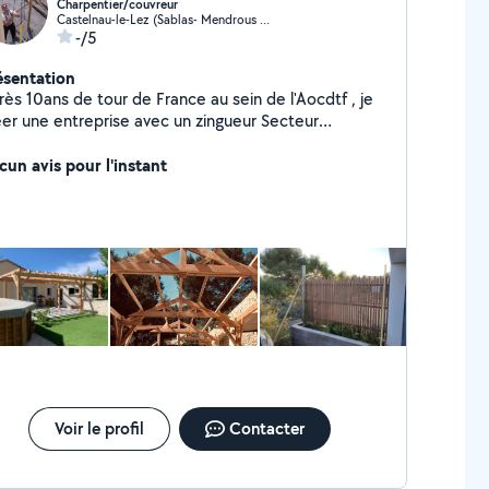
Charpentier/couvreur
Castelnau-le-Lez (Sablas- Mendrous O-Languedoc O)
-/5
ésentation
ès 10ans de tour de France au sein de l'Aocdtf , je
éer une entreprise avec un zingueur Secteur
ctivité :charpente traditionnelle,couverture,
ature bois, extension ,terrasse pergolas isolation
cun avis pour l'instant
e de velux....
Voir le profil
Contacter