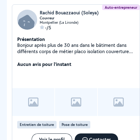
Auto-entrepreneur
Rachid Bouazzaoui (Soleya)
Couvreur
Montpellier (La Lironde)
-/5
Présentation
Bonjour après plus de 30 ans dans le bâtiment dans
différents corps de métier placo isolation couverture
j'ai 50 ans 4 enfants et je suis soucieux de la
satisfaction de mes clients
Aucun avis pour l'instant
Entretien de toiture
Pose de toiture
Voir le profil
Contacter